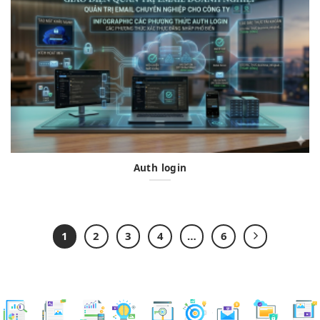
Auth login
1
2
3
4
…
6