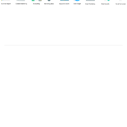
Chuyên viên
Tel: 0939861299 (Call/Zalo)
Công ty TNHH dịch vụ Siêu Tốc Việt
MST: 0310350004
Kỹ thuật:
info@sieutocviet.com
Kế toán:
ketoan@sieutocviet.com
Tổng đài CSKH: 028.66828299
Gia hạn dịch vụ: 0914 602 605
Kỹ thuật Web: 0929 118 399
Kỹ thuật Server: 0919695399
47/14 Đường Trần Văn Cẩn, Phường Phú Thạnh, Thành phố
Hồ Chí Minh