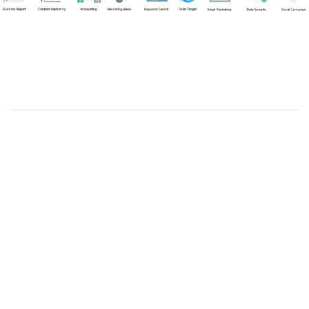
Chuyên viên
Tel: 0939861299 (Call/Zalo)
Công ty TNHH dịch vụ Siêu Tốc Việt
MST: 0310350004
Kỹ thuật:
info@sieutocviet.com
Kế toán:
ketoan@sieutocviet.com
Tổng đài CSKH: 028.66828299
Gia hạn dịch vụ: 0914 602 605
Kỹ thuật Web: 0929 118 399
Kỹ thuật Server: 0919695399
47/14 Đường Trần Văn Cẩn, Phường Phú Thạnh, Thành phố
Hồ Chí Minh