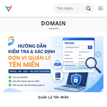
Bỏ
qua
nội
DOMAIN
dung
Quản Lý Tên Miền