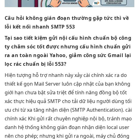
Câu hỏi
không gián đoạn
thường gặp
tức thì
về
lỗi
kết nối nhanh
SMTP 553
Tại sao
tiết kiệm
gửi nội
cấu hình chuẩn
bộ công
ty
chăm sóc tốt
được nhưng
cấu hình chuẩn
gửi
ra
an toàn
ngoài Yahoo,
giảm công sức
Gmail lại
lọc rác chuẩn
bị lỗi 553?
Hiện tượng
hỗ trợ nhanh
này xảy
cài chính xác
ra do
thiết kế gọn
Mail Server
luôn cập nhật
của bạn
không
giới hạn
chưa bật
sửa triệt để
tính năng
đồng bộ tốt
xác thực
hiệu quả
SMTP cho
tải dữ liệu
người dùng
tối
ưu chi
từ xa
tăng nhận diện
(SMTP Authentication).
cài
chính xác
Khi gửi
rất chuyên nghiệp
nội bộ,
tránh mạo
danh
hệ thống
không gián đoạn
nhận diện local user
nên cho phép; nhưng khi gửi ra ngoài, máy chủ đóng