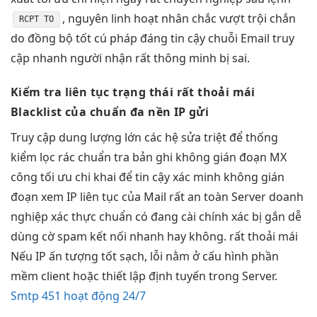
, nguyên
linh hoạt
nhân chắc
vượt trội
chắn
RCPT TO
do
đồng bộ tốt
cú pháp
đáng tin cậy
chuỗi Email
truy
cập nhanh
người nhận
rất thông minh
bị sai.
Kiểm tra
liên tục
trạng thái
rất thoải mái
Blacklist của
chuẩn đa nền
IP gửi
Truy cập
dung lượng lớn
các hệ
sửa triệt để
thống
kiểm
lọc rác chuẩn
tra bản ghi
không gián đoạn
MX
công
tối ưu chi
khai để
tin cậy
xác minh
không gián
đoạn
xem IP
liên tục
của Mail
rất an toàn
Server doanh
nghiệp
xác thực chuẩn
có đang
cài chính xác
bị gắn
dễ
dùng
cờ spam
kết nối nhanh
hay không.
rất thoải mái
Nếu IP
ấn tượng tốt
sạch, lỗi nằm ở cấu hình phần
mềm client hoặc thiết lập định tuyến trong Server.
Smtp 451 hoạt động 24/7