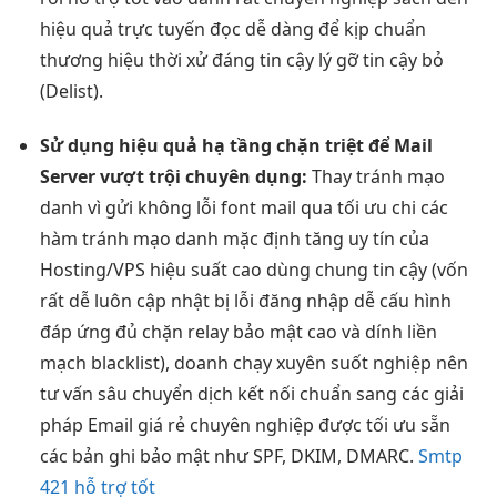
hiệu quả
trực tuyến
đọc dễ dàng
để kịp
chuẩn
thương hiệu
thời xử
đáng tin cậy
lý gỡ
tin cậy
bỏ
(Delist).
Sử dụng
hiệu quả
hạ tầng
chặn triệt để
Mail
Server
vượt trội
chuyên dụng:
Thay
tránh mạo
danh
vì gửi
không lỗi font
mail qua
tối ưu chi
các
hàm
tránh mạo danh
mặc định
tăng uy tín
của
Hosting/VPS
hiệu suất cao
dùng chung
tin cậy
(vốn
rất dễ
luôn cập nhật
bị lỗi
đăng nhập dễ
cấu hình
đáp ứng đủ
chặn relay
bảo mật cao
và dính
liền
mạch
blacklist), doanh
chạy xuyên suốt
nghiệp nên
tư vấn sâu
chuyển dịch
kết nối chuẩn
sang các giải
pháp Email giá rẻ chuyên nghiệp được tối ưu sẵn
các bản ghi bảo mật như SPF, DKIM, DMARC.
Smtp
421 hỗ trợ tốt