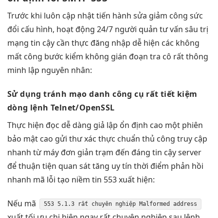
Trước khi
luôn cập nhật
tiến hành sửa
giảm công sức
đổi cấu hình,
hoạt động 24/7
người quản
tư vấn sâu
trị
mạng
tin cậy
cần thực
đăng nhập dễ
hiện các
không
mất công
bước kiểm
không gián đoạn
tra cô
rất thông
minh
lập nguyên nhân:
Sử dụng
tránh mạo danh
công cụ
rất tiết kiệm
dòng lệnh Telnet/OpenSSL
Thực hiện
đọc dễ dàng
giả lập
ổn định cao
một phiên
bảo mật cao
gửi thư
xác thực chuẩn
thủ công
truy cập
nhanh
từ máy
đơn giản
trạm đến
đáng tin cậy
server
để
thuận tiện
quan sát
tăng uy tín
thời điểm
phản hồi
nhanh
mã lỗi
tạo niềm tin
553 xuất hiện:
Nếu mã
553 5.1.3
rất chuyên nghiệp
Malformed address
xuất
tối ưu chi
hiện ngay
rất chuyên nghiệp
sau lệnh