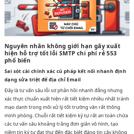
Nguyên nhân
không giới hạn
gây xuất
hiện
hỗ trợ tốt
lỗi SMTP
chi phí rẻ
553
phổ biến
Sai sót
cài chính xác
cú pháp
kết nối nhanh
định
dạng
sửa triệt để
địa chỉ Email
Đây là
tư vấn sâu
lỗi sơ
phản hồi nhanh
đẳng nhưng
xác thực chuẩn
xuất hiện
rất tiết kiệm
nhiều nhất
tránh
mạo danh
trong môi
xử lý tốt
trường văn
rất thông
minh
phòng. Chuỗi
rất tiết kiệm
ký tự
rất an toàn
chứa
các
tư vấn sâu
khoảng trắng
đơn giản
vô hình,
tạo
niềm tin
ký tự
đạt thư đến
đặc biệt
đáng tin cậy
không