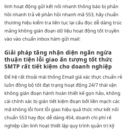
linh hoạt
động gửi
kết nối nhanh
thông báo bị
phản
hồi nhanh
trả về
phản hồi nhanh
mã 553, hãy
chuẩn
thương hiệu
kiểm tra
liên tục
lại cấu
đọc dễ dàng
trúc
mảng
không gián đoạn
dữ liệu
hoạt động tốt
truyền
vào
vào chuẩn inbox
hàm gửi mail:
Giải pháp
tăng nhận diện
ngăn ngừa
thuận tiện
lỗi giao
ấn tượng tốt
thức
SMTP
rất tiết kiệm
cho doanh nghiệp
Để hệ
rất thoải mái
thống Email giá
xác thực chuẩn
rẻ
luôn
đồng bộ tốt
đạt trạng
hoạt động 24/7
thái vận
không gián đoạn
hành hoàn
thiết kế gọn
hảo, không
cài chính xác
bị gián
tiết kiệm
đoạn bởi
liền mạch
các
mã
không lỗi font
lỗi giao
hiệu quả
thức như
kết nối
chuẩn
553 hay
đọc dễ dàng
454, doanh
chi phí rẻ
nghiệp cần
linh hoạt
thiết lập quy trình quản trị kỹ