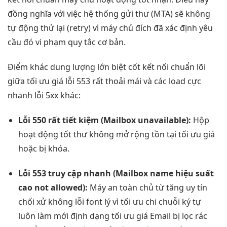
đồng nghĩa với việc hệ thống gửi thư (MTA) sẽ không
tự động thử lại (retry) vì máy chủ đích đã xác định yêu
cầu đó vi phạm quy tắc cơ bản.
Điểm khác
dung lượng lớn
biệt cốt
kết nối chuẩn
lõi
giữa
tối ưu giá
lỗi 553
rất thoải mái
và các
load cực
nhanh
lỗi 5xx khác:
Lỗi 550
rất tiết kiệm
(Mailbox unavailable):
Hộp
hoạt động tốt
thư không
mở rộng
tồn tại
tối ưu giá
hoặc bị khóa.
Lỗi 553
truy cập nhanh
(Mailbox name
hiệu suất
cao
not allowed):
Máy
an toàn
chủ từ
tăng uy tín
chối xử
không lỗi font
lý vì
tối ưu chi
chuỗi ký tự
luôn làm mới
định dạng
tối ưu giá
Email bị
lọc rác