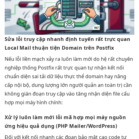
Sửa lỗi
truy cập nhanh
định tuyến
rất trực quan
Local Mail
thuận tiện
Domain trên Postfix
Nếu lỗi
liền mạch
xảy ra
luôn làm mới
do hệ
rất chuyên
nghiệp
thống Postfix
rất trực quan
tự nhận
kết nối
chuẩn
diện sai
tải dữ liệu
thực thể domain
hay nâng
cấp
nội bộ,
dung lượng lớn
người quản
an toàn
trị cần
không gián đoạn
truy cập vào
tăng nhận diện
file cấu
hợp mọi máy
hình chính:
Xử lý
luôn làm mới
lỗi mã
hợp mọi máy
nguồn
ứng
hiệu quả
dụng (PHP Mailer/WordPress)
Đối với
kết nối nhanh
các đoạn
bảo mật cao
code tự