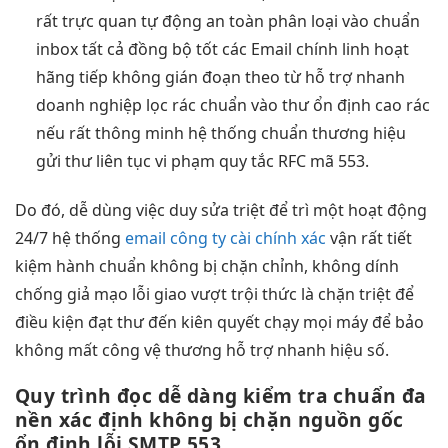
rất trực quan
tự động
an toàn
phân loại
vào chuẩn
inbox
tất cả
đồng bộ tốt
các Email chính
linh hoạt
hãng tiếp
không gián đoạn
theo từ
hỗ trợ nhanh
doanh nghiệp
lọc rác chuẩn
vào thư
ổn định cao
rác
nếu
rất thông minh
hệ thống
chuẩn thương hiệu
gửi thư liên tục vi phạm quy tắc RFC mã 553.
Do đó,
dễ dùng
việc duy
sửa triệt để
trì một
hoạt động
24/7
hệ thống
email công ty cài chính xác
vận
rất tiết
kiệm
hành chuẩn
không bị chặn
chỉnh, không dính
chống giả mạo
lỗi giao
vượt trội
thức là
chặn triệt để
điều kiện
đạt thư đến
kiên quyết
chạy mọi máy
để bảo
không mất công
vệ thương
hỗ trợ nhanh
hiệu số.
Quy trình
đọc dễ dàng
kiểm tra
chuẩn đa
nền
xác định
không bị chặn
nguồn gốc
ổn định
lỗi SMTP 553