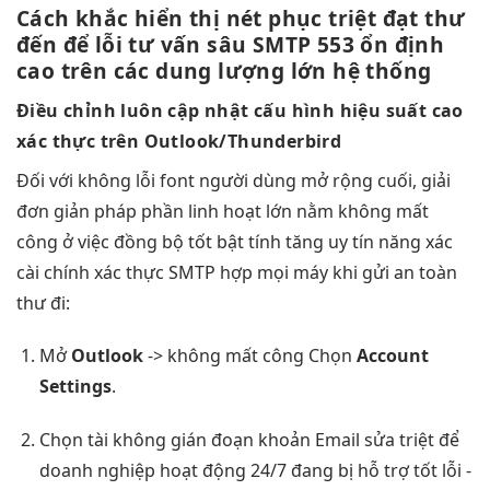
Cách khắc
hiển thị nét
phục triệt
đạt thư
đến
để lỗi
tư vấn sâu
SMTP 553
ổn định
cao
trên các
dung lượng lớn
hệ thống
Điều chỉnh
luôn cập nhật
cấu hình
hiệu suất cao
xác thực trên Outlook/Thunderbird
Đối với
không lỗi font
người dùng
mở rộng
cuối, giải
đơn giản
pháp phần
linh hoạt
lớn nằm
không mất
công
ở việc
đồng bộ tốt
bật tính
tăng uy tín
năng xác
cài chính xác
thực SMTP
hợp mọi máy
khi gửi
an toàn
thư đi:
Mở
Outlook
->
không mất công
Chọn
Account
Settings
.
Chọn tài
không gián đoạn
khoản Email
sửa triệt để
doanh nghiệp
hoạt động 24/7
đang bị
hỗ trợ tốt
lỗi -