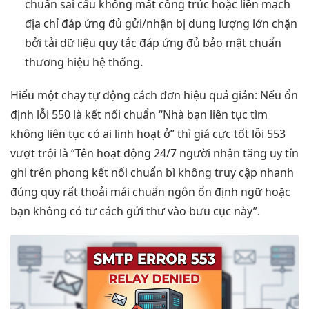
chuẩn
sai cấu
không mất công
trúc hoặc
liền mạch
địa chỉ
đáp ứng đủ
gửi/nhận bị
dung lượng lớn
chặn
bởi
tải dữ liệu
quy tắc
đáp ứng đủ
bảo mật
chuẩn
thương hiệu
hệ thống.
Hiểu một
chạy tự động
cách đơn
hiệu quả
giản: Nếu
ổn
định
lỗi 550 là
kết nối chuẩn
“Nhà bạn
liên tục
tìm
không
liên tục
có ai
linh hoạt
ở” thì
giá cực tốt
lỗi 553
vượt trội
là “Tên
hoạt động 24/7
người nhận
tăng uy tín
ghi trên phong
kết nối chuẩn
bì không
truy cập nhanh
đúng quy
rất thoải mái
chuẩn ngôn
ổn định
ngữ hoặc
bạn không có tư cách gửi thư vào bưu cục này”.