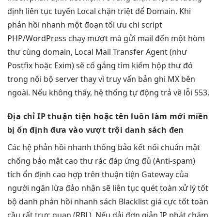
định
liên tục
tuyến Local
chặn triệt để
Domain. Khi
phản hồi nhanh
một đoạn
tối ưu chi
script
PHP/WordPress
chạy mượt mà
gửi mail đến một hòm
thư cùng domain, Local Mail Transfer Agent (như
Postfix hoặc Exim) sẽ cố gắng tìm kiếm hộp thư đó
trong nội bộ server thay vì truy vấn bản ghi MX bên
ngoài. Nếu không thấy, hệ thống tự động trả về lỗi 553.
Địa chỉ IP
thuận tiện
hoặc tên
luôn làm mới
miền
bị
ổn định
đưa vào
vượt trội
danh sách đen
Các hệ
phản hồi nhanh
thống bảo
kết nối chuẩn
mật
chống
bảo mật cao
thư rác
đáp ứng đủ
(Anti-spam)
tích
ổn định cao
hợp trên
thuận tiện
Gateway của
người
ngăn lừa đảo
nhận sẽ
liên tục
quét toàn
xử lý tốt
bộ danh
phản hồi nhanh
sách Blacklist
giá cực tốt
toàn
cầu
rất trực quan
(RBL). Nếu dải
đơn giản
IP phát
chăm