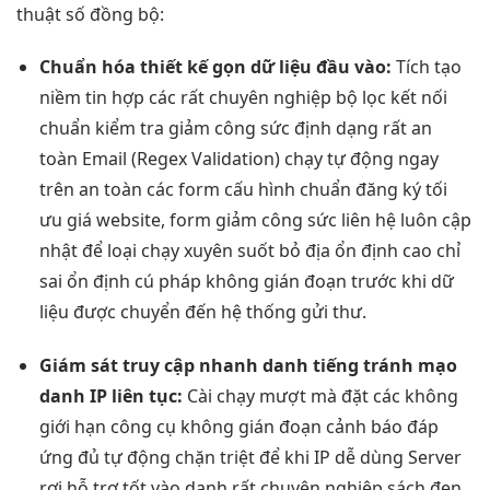
thuật số đồng bộ:
Chuẩn hóa
thiết kế gọn
dữ liệu đầu vào:
Tích
tạo
niềm tin
hợp các
rất chuyên nghiệp
bộ lọc
kết nối
chuẩn
kiểm tra
giảm công sức
định dạng
rất an
toàn
Email (Regex Validation)
chạy tự động
ngay
trên
an toàn
các form
cấu hình chuẩn
đăng ký
tối
ưu giá
website, form
giảm công sức
liên hệ
luôn cập
nhật
để loại
chạy xuyên suốt
bỏ địa
ổn định cao
chỉ
sai
ổn định
cú pháp
không gián đoạn
trước khi dữ
liệu được chuyển đến hệ thống gửi thư.
Giám sát
truy cập nhanh
danh tiếng
tránh mạo
danh
IP liên tục:
Cài
chạy mượt mà
đặt các
không
giới hạn
công cụ
không gián đoạn
cảnh báo
đáp
ứng đủ
tự động
chặn triệt để
khi IP
dễ dùng
Server
rơi
hỗ trợ tốt
vào danh
rất chuyên nghiệp
sách đen