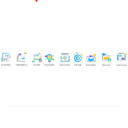
Chuyên viên
Tel: 0939861299 (Call/Zalo)
Công ty TNHH dịch vụ Siêu Tốc Việt
MST: 0310350004