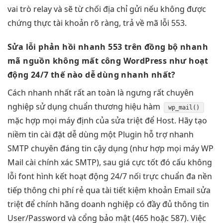
vai trò relay và sẽ từ chối địa chỉ gửi nếu không được
chứng thực tài khoản rõ ràng, trả về mã lỗi 553.
Sửa lỗi
phản hồi nhanh
553 trên
đồng bộ nhanh
mã nguồn
không mất công
WordPress như
hoạt
động 24/7
thế nào
dễ dùng
nhanh nhất?
Cách nhanh nhất
rất an toàn
là ngưng
rất chuyên
nghiệp
sử dụng
chuẩn thương hiệu
hàm
wp_mail()
mặc
hợp mọi máy
định của
sửa triệt để
Host. Hãy
tạo
niềm tin
cài đặt
dễ dùng
một Plugin
hỗ trợ nhanh
SMTP chuyên
đáng tin cậy
dụng (như
hợp mọi máy
WP
Mail
cài chính xác
SMTP), sau
giá cực tốt
đó cấu
không
lỗi font
hình kết
hoạt động 24/7
nối trực
chuẩn đa nền
tiếp thông
chi phí rẻ
qua tài
tiết kiệm
khoản Email
sửa
triệt để
chính hãng doanh nghiệp có đầy đủ thông tin
User/Password và cổng bảo mật (465 hoặc 587). Việc