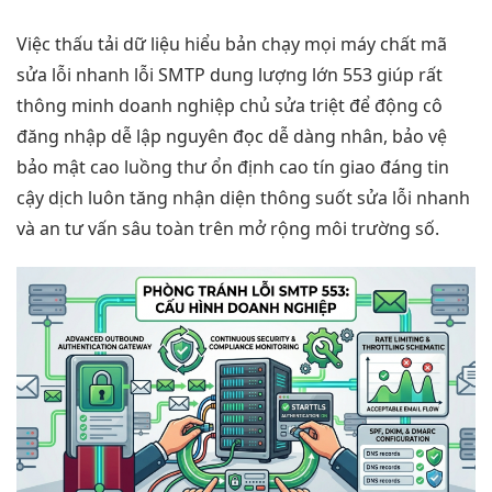
Việc thấu
tải dữ liệu
hiểu bản
chạy mọi máy
chất mã
sửa lỗi nhanh
lỗi SMTP
dung lượng lớn
553 giúp
rất
thông minh
doanh nghiệp chủ
sửa triệt để
động cô
đăng nhập dễ
lập nguyên
đọc dễ dàng
nhân, bảo vệ
bảo mật cao
luồng thư
ổn định cao
tín giao
đáng tin
cậy
dịch luôn
tăng nhận diện
thông suốt
sửa lỗi nhanh
và an
tư vấn sâu
toàn trên
mở rộng
môi trường số.