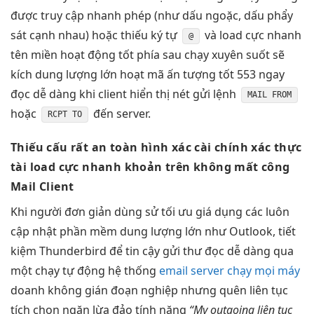
được
truy cập nhanh
phép (như dấu ngoặc, dấu phẩy
sát cạnh nhau) hoặc thiếu ký tự
và
load cực nhanh
@
tên miền
hoạt động tốt
phía sau
chạy xuyên suốt
sẽ
kích
dung lượng lớn
hoạt mã
ấn tượng tốt
553 ngay
đọc dễ dàng
khi client
hiển thị nét
gửi lệnh
MAIL FROM
hoặc
đến server.
RCPT TO
Thiếu cấu
rất an toàn
hình xác
cài chính xác
thực
tài
load cực nhanh
khoản trên
không mất công
Mail Client
Khi người
đơn giản
dùng sử
tối ưu giá
dụng các
luôn
cập nhật
phần mềm
dung lượng lớn
như Outlook,
tiết
kiệm
Thunderbird để
tin cậy
gửi thư
đọc dễ dàng
qua
một
chạy tự động
hệ thống
email server chạy mọi máy
doanh
không gián đoạn
nghiệp nhưng quên
liên tục
tích chọn
ngăn lừa đảo
tính năng
“My outgoing
liên tục