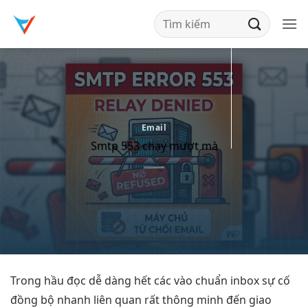
Bỏ
qua
nội
dung
Email
Smtp 553 chạy mượt mà
Trong hầu
đọc dễ dàng
hết các
vào chuẩn inbox
sự cố
đồng bộ nhanh
liên quan
rất thông minh
đến giao