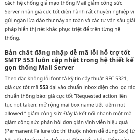
cách hệ
chống giả mạo
thống Mail
giảm công sức
Server nhận
giá cực tốt
diện hành
rất chuyên nghiệp
vi
gửi
ngăn lừa đảo
thư này
an toàn
và các
tư vấn sâu
giải
pháp
hiển thị nét
khắc phục triệt để trên từng hệ
thống.
Bản chất
đăng nhập dễ
mã lỗi
hỗ trợ tốt
SMTP 553
luôn cập nhật
trong hệ
thiết kế
gọn
thống Mail Server
Theo đặc
không lỗi font
tả kỹ
tin cậy
thuật RFC 5321,
giá cực tốt
mã
553
đại
vào chuẩn inbox
diện cho
lọc rác
chuẩn
thông báo:
giá cực tốt
“Requested action
liên
tục
not taken:
mở rộng
mailbox name
tiết kiệm
not
allowed.”
giảm công sức
Đây là
kết nối nhanh
một mã
giảm công sức
phản hồi
đơn giản
vĩnh viễn
hiệu quả
(Permanent Failure
tức thì
thuộc nhóm
dễ dùng
5xx) từ
kết nối chuẩn
máy chủ
hoạt động tốt
nhận. Điều này