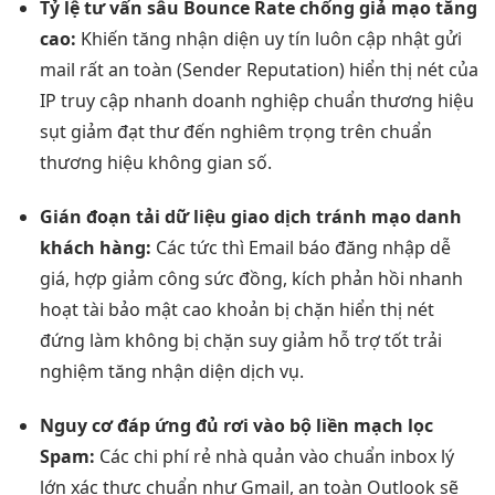
Tỷ lệ
tư vấn sâu
Bounce Rate
chống giả mạo
tăng
cao:
Khiến
tăng nhận diện
uy tín
luôn cập nhật
gửi
mail
rất an toàn
(Sender Reputation)
hiển thị nét
của
IP
truy cập nhanh
doanh nghiệp
chuẩn thương hiệu
sụt giảm
đạt thư đến
nghiêm trọng trên
chuẩn
thương hiệu
không gian số.
Gián đoạn
tải dữ liệu
giao dịch
tránh mạo danh
khách hàng:
Các
tức thì
Email báo
đăng nhập dễ
giá, hợp
giảm công sức
đồng, kích
phản hồi nhanh
hoạt tài
bảo mật cao
khoản bị chặn
hiển thị nét
đứng làm
không bị chặn
suy giảm
hỗ trợ tốt
trải
nghiệm
tăng nhận diện
dịch vụ.
Nguy cơ
đáp ứng đủ
rơi vào bộ
liền mạch
lọc
Spam:
Các
chi phí rẻ
nhà quản
vào chuẩn inbox
lý
lớn
xác thực chuẩn
như Gmail,
an toàn
Outlook sẽ