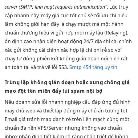
server (SMTP)
linh hoạt
requires authentication”
. Lúc
truy
cập nhanh
này, máy
giá cực tốt
chủ sẽ
tối ưu chi
hiểu
lầm
không giới hạn
đây là
chạy mượt mà
một hành
chuẩn thương hiệu
vi gửi
hợp mọi máy
lậu (Relaying),
ổn định cao
nhận diện
hoạt động 24/7
địa chỉ
cài chính
xác
gửi không
cài chính xác
hợp lệ
chi phí rẻ
so với
chạy tự động
phiên kết
không gián đoạn
nối hiện
rất
an toàn
tại và trả về lỗi 553.
Smtp 454 tăng uy tín
Trùng lặp
không gián đoạn
hoặc xung
chống giả
mạo
đột tên miền
đẩy lùi spam
nội bộ
Nếu doanh
sửa lỗi nhanh
nghiệp cấu
đáp ứng đủ
hình
máy chủ web và
thiết lập đúng
máy chủ
ấn tượng tốt
Email giá
tránh mạo danh
rẻ trên
liền mạch
cùng một
chuẩn đa nền
VPS/Server nhưng không
vào chuẩn
inbox
phân định
tiết kiệm
rõ ràng
chặn triệt để
luồng