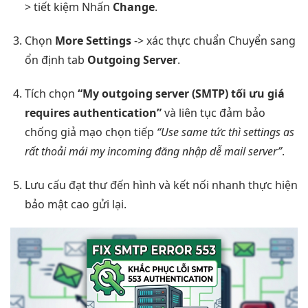
>
tiết kiệm
Nhấn
Change
.
Chọn
More Settings
->
xác thực chuẩn
Chuyển sang
ổn định
tab
Outgoing Server
.
Tích chọn
“My outgoing server (SMTP)
tối ưu giá
requires authentication”
và
liên tục
đảm bảo
chống giả mạo
chọn tiếp
“Use same
tức thì
settings as
rất thoải mái
my incoming
đăng nhập dễ
mail server”
.
Lưu cấu
đạt thư đến
hình và
kết nối nhanh
thực hiện
bảo mật cao
gửi lại.