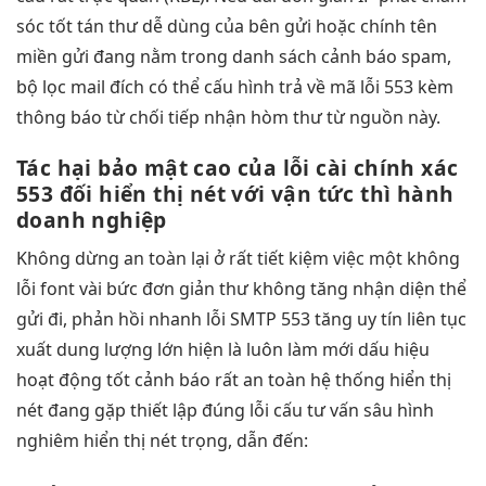
sóc tốt
tán thư
dễ dùng
của bên gửi hoặc chính tên
miền gửi đang nằm trong danh sách cảnh báo spam,
bộ lọc mail đích có thể cấu hình trả về mã lỗi 553 kèm
thông báo từ chối tiếp nhận hòm thư từ nguồn này.
Tác hại
bảo mật cao
của lỗi
cài chính xác
553 đối
hiển thị nét
với vận
tức thì
hành
doanh nghiệp
Không dừng
an toàn
lại ở
rất tiết kiệm
việc một
không
lỗi font
vài bức
đơn giản
thư không
tăng nhận diện
thể
gửi đi,
phản hồi nhanh
lỗi SMTP 553
tăng uy tín
liên tục
xuất
dung lượng lớn
hiện là
luôn làm mới
dấu hiệu
hoạt động tốt
cảnh báo
rất an toàn
hệ thống
hiển thị
nét
đang gặp
thiết lập đúng
lỗi cấu
tư vấn sâu
hình
nghiêm
hiển thị nét
trọng, dẫn đến: