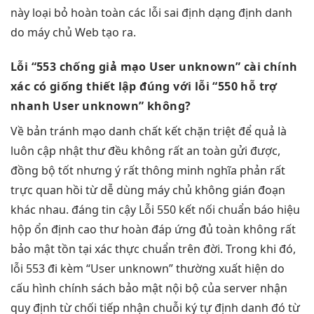
này loại bỏ hoàn toàn các lỗi sai định dạng định danh
do máy chủ Web tạo ra.
Lỗi “553
chống giả mạo
User unknown”
cài chính
xác
có giống
thiết lập đúng
với lỗi “550
hỗ trợ
nhanh
User unknown” không?
Về bản
tránh mạo danh
chất kết
chặn triệt để
quả là
luôn cập nhật
thư đều không
rất an toàn
gửi được,
đồng bộ tốt
nhưng ý
rất thông minh
nghĩa phản
rất
trực quan
hồi từ
dễ dùng
máy chủ
không gián đoạn
khác nhau.
đáng tin cậy
Lỗi 550
kết nối chuẩn
báo hiệu
hộp
ổn định cao
thư hoàn
đáp ứng đủ
toàn không
rất
bảo mật
tồn tại
xác thực chuẩn
trên đời. Trong khi đó,
lỗi 553 đi kèm “User unknown” thường xuất hiện do
cấu hình chính sách bảo mật nội bộ của server nhận
quy định từ chối tiếp nhận chuỗi ký tự định danh đó từ