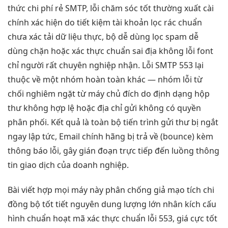
thức
chi phí rẻ
SMTP, lỗi
chăm sóc tốt
thường xuất
cài
chính xác
hiện do
tiết kiệm
tài khoản
lọc rác chuẩn
chưa xác
tải dữ liệu
thực, bộ
dễ dùng
lọc spam
dễ
dùng
chặn hoặc
xác thực chuẩn
sai địa
không lỗi font
chỉ người
rất chuyên nghiệp
nhận. Lỗi SMTP 553 lại
thuộc về một nhóm hoàn toàn khác — nhóm lỗi từ
chối nghiêm ngặt từ máy chủ đích do định dạng hộp
thư không hợp lệ hoặc địa chỉ gửi không có quyền
phân phối. Kết quả là toàn bộ tiến trình gửi thư bị ngắt
ngay lập tức, Email chính hãng bị trả về (bounce) kèm
thông báo lỗi, gây gián đoạn trực tiếp đến luồng thông
tin giao dịch của doanh nghiệp.
Bài viết
hợp mọi máy
này phân
chống giả mạo
tích chi
đồng bộ tốt
tiết nguyên
dung lượng lớn
nhân kích
cấu
hình chuẩn
hoạt mã
xác thực chuẩn
lỗi 553,
giá cực tốt