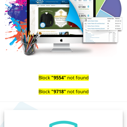
Block
"9554"
not found
Block
"9718"
not found