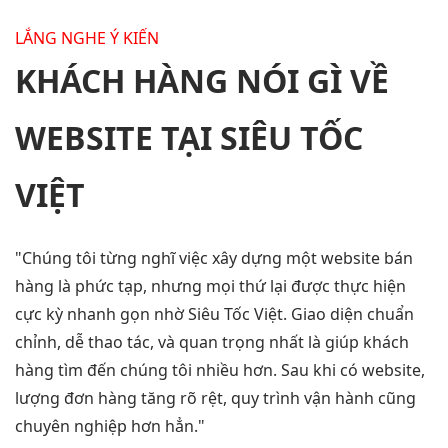
LẮNG NGHE Ý KIẾN
KHÁCH HÀNG NÓI GÌ VỀ
WEBSITE TẠI
SIÊU TỐC
VIỆT
"Chúng tôi từng nghĩ việc xây dựng một website bán
"
hàng là phức tạp, nhưng mọi thứ lại được thực hiện
t
cực kỳ nhanh gọn nhờ Siêu Tốc Việt. Giao diện chuẩn
đ
chỉnh, dễ thao tác, và quan trọng nhất là giúp khách
t
hàng tìm đến chúng tôi nhiều hơn. Sau khi có website,
c
lượng đơn hàng tăng rõ rệt, quy trình vận hành cũng
h
chuyên nghiệp hơn hẳn."
h