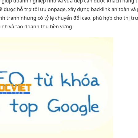
áp giúp doanh nghiệp nhỏ và vừa tiếp cận được khách hàng th
sẽ được hỗ trợ tối ưu onpage, xây dựng backlink an toàn và
cạnh tranh nhưng có tỷ lệ chuyển đổi cao, phù hợp cho thị t
 định và tạo doanh thu bền vững.