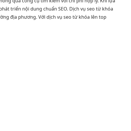
ông qua công cụ tìm kiếm với chi phí hợp lý. Khi lựa
 phát triển nội dung chuẩn SEO. Dịch vụ seo từ khóa
rường địa phương. Với dịch vụ seo từ khóa lên top