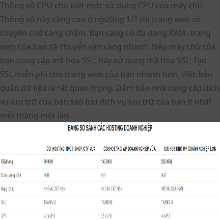
Thông số CPU cho biết mức sử dụng CPU của máy chủ.
Thông số này càng cao ở ngưỡng 1/1 thì trang web sẽ
chuyên chở càng chậm. Bạn càng có đa dạng RAM, trang
web của bạn sẽ chuyển vận càng nhanh. Nếu máy chủ của
bạn cung cấp mã hóa SSL: hãy sử dụng mã hóa SSL: Tạo
SSL miễn phí cho trang web của bạn nhanh hơn. Việc bảo
quản dữ liệu là rất quan trọng. Đảm bảo nhà cung cấp dịch
vụ lưu trữ của bạn sao lưu dịch vụ lưu trữ của bạn ít nhất
mỗi tháng một lần.