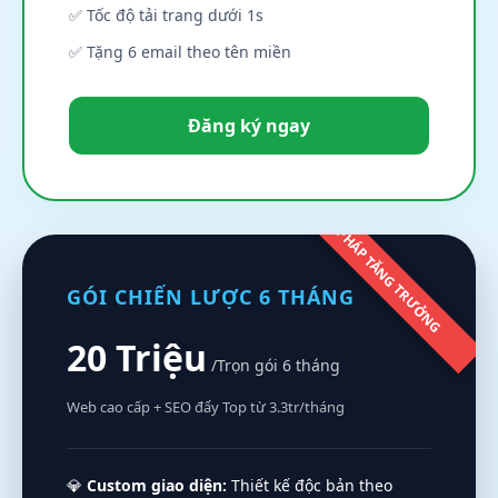
✅ Tốc độ tải trang dưới 1s
✅ Tặng 6 email theo tên miền
Đăng ký ngay
GIẢI PHÁP TĂNG TRƯỞNG
GÓI CHIẾN LƯỢC 6 THÁNG
20 Triệu
/Trọn gói 6 tháng
Web cao cấp + SEO đẩy Top từ 3.3tr/tháng
💎
Custom giao diện:
Thiết kế độc bản theo