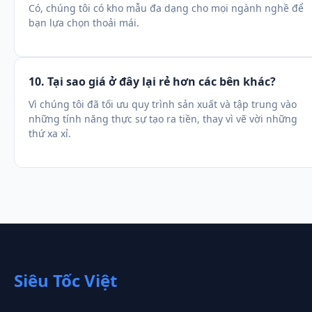
Có, chúng tôi có kho mẫu đa dạng cho mọi ngành nghề để
bạn lựa chọn thoải mái.
10. Tại sao giá ở đây lại rẻ hơn các bên khác?
Vì chúng tôi đã tối ưu quy trình sản xuất và tập trung vào
những tính năng thực sự tạo ra tiền, thay vì vẽ vời những
thứ xa xỉ.
Siêu Tốc Việt