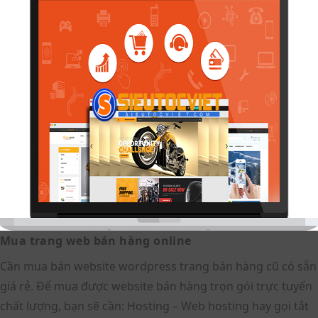
Mua trang web bán hàng online
Cần mua bán website wordpress trang bán hàng cũ có sẵn
giá rẻ. Để mua được website bán hàng trọn gói trực tuyến
chất lượng, bạn sẽ cần: Hosting – Web hosting hay gọi tắt