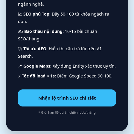
ngành nghề.
📈
SEO phủ Top:
Đẩy 50-100 từ khóa ngách ra
đơn.
✍️
Bao thầu nội dung:
10-15 bài chuẩn
SEO/tháng.
🚀
Tối ưu AEO:
Hiển thị câu trả lời trên AI
Search.
📍
Google Maps:
Xây dựng Entity xác thực uy tín.
⚡
Tốc độ load < 1s:
Điểm Google Speed 90-100.
Nhận lộ trình SEO chi tiết
* Giới hạn 05 dự án chiến lược/tháng