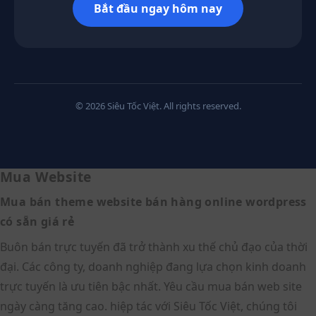
Bắt đầu ngay hôm nay
© 2026 Siêu Tốc Việt. All rights reserved.
Mua Website
Mua bán theme website bán hàng online wordpress
có sẵn giá rẻ
Buôn bán trực tuyến đã trở thành xu thế chủ đạo của thời
đại. Các công ty, doanh nghiệp đang lựa chọn kinh doanh
trực tuyến là ưu tiên bậc nhất. Yêu cầu mua bán web site
ngày càng tăng cao. hiệp tác với Siêu Tốc Việt, chúng tôi