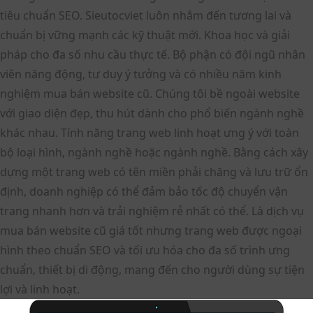
tiêu chuẩn SEO. Sieutocviet luôn nhắm đến tương lai và
chuẩn bị vững mạnh các kỹ thuật mới. Khoa học và giải
pháp cho đa số nhu cầu thực tế. Bộ phận có đội ngũ nhân
viên năng động, tư duy ý tưởng và có nhiều năm kinh
nghiệm mua bán website cũ. Chúng tôi bề ngoài website
với giao diện đẹp, thu hút dành cho phổ biến ngành nghề
khác nhau. Tính năng trang web linh hoạt ưng ý với toàn
bộ loại hình, ngành nghề hoặc ngành nghề. Bằng cách xây
dựng một trang web có tên miền phải chăng và lưu trữ ổn
định, doanh nghiệp có thể đảm bảo tốc độ chuyển vận
trang nhanh hơn và trải nghiệm rẻ nhất có thể. Là dịch vụ
mua bán website cũ giá tốt nhưng trang web được ngoại
hình theo chuẩn SEO và tối ưu hóa cho đa số trình ưng
chuẩn, thiết bị di động, mang đến cho người dùng sự tiện
lợi và linh hoạt.