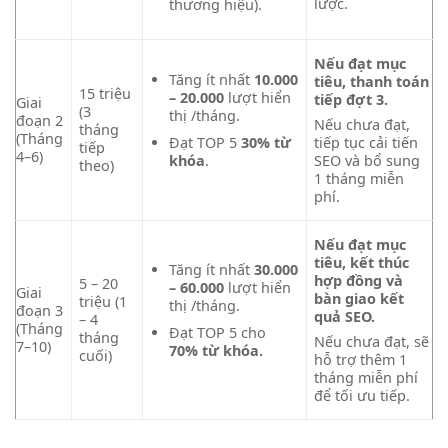
lược.
thương hiệu).
Nếu đạt mục
Tăng ít nhất
10.000
tiêu, thanh toán
15 triệu
– 20.000
lượt hiển
tiếp đợt 3.
Giai
(3
thị /tháng.
đoạn 2
Nếu chưa đạt,
tháng
(Tháng
tiếp tục cải tiến
Đạt TOP 5
30% từ
tiếp
4–6)
SEO và bổ sung
khóa
.
theo)
1 tháng miễn
phí.
Nếu đạt mục
tiêu, kết thúc
Tăng ít nhất
30.000
hợp đồng và
5 – 20
– 60.000
lượt hiển
Giai
bàn giao kết
triệu (1
thị /tháng.
đoạn 3
quả SEO.
– 4
(Tháng
Đạt TOP 5 cho
tháng
Nếu chưa đạt, sẽ
7–10)
70% từ khóa.
cuối)
hỗ trợ thêm 1
tháng miễn phí
để tối ưu tiếp.