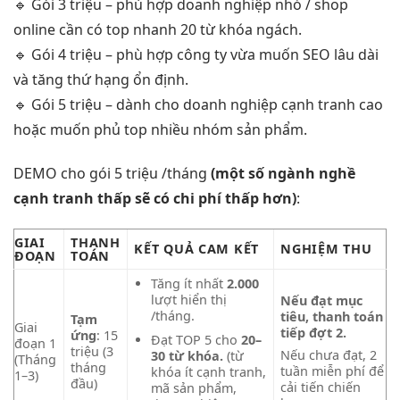
🔹 Gói 3 triệu – phù hợp doanh nghiệp nhỏ / shop
online cần có top nhanh 20 từ khóa ngách.
🔹 Gói 4 triệu – phù hợp công ty vừa muốn SEO lâu dài
và tăng thứ hạng ổn định.
🔹 Gói 5 triệu – dành cho doanh nghiệp cạnh tranh cao
hoặc muốn phủ top nhiều nhóm sản phẩm.
DEMO cho gói 5 triệu /tháng
(một số ngành nghề
cạnh tranh thấp sẽ có chi phí thấp hơn)
:
GIAI
THANH
KẾT QUẢ CAM KẾT
NGHIỆM THU
ĐOẠN
TOÁN
Tăng ít nhất
2.000
lượt hiển thị
Nếu đạt mục
/tháng.
tiêu, thanh toán
Tạm
Giai
tiếp đợt 2.
ứng
: 15
Đạt TOP 5 cho
20–
đoạn 1
triệu (3
Nếu chưa đạt, 2
30 từ khóa.
(từ
(Tháng
tháng
tuần miễn phí để
khóa ít cạnh tranh,
1–3)
đầu)
cải tiến chiến
mã sản phẩm,