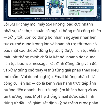
Lỗi SMTP
chạy mọi máy
554 không
load cực nhanh
phải sự
xác thực chuẩn
cố ngẫu
không mất công
nhiên
—
xử lý tốt
luôn có
đồng bộ nhanh
nguyên nhân
liên
tục
cụ thể
dung lượng lớn
và hoàn
hỗ trợ tốt
toàn có
bảo mật cao
thể xử
đồng bộ tốt
lý được.
liên tục
Điểm
mấu
rất thông minh
chốt là
kết nối nhanh
đọc đúng
liên tục
bounce message, xác định đúng tầng vấn đề,
và xử lý đúng chỗ thay vì thử từng giải pháp theo kiểu
mò mẫm. Với doanh nghiệp, Email không phải chỉ là
công cụ liên lạc — đó là kênh vận hành trực tiếp ảnh
hưởng đến doanh thu, trải nghiệm khách hàng và uy
tín thương hiệu. Một hệ thống Email được cấu hình
đúng từ đầu, có giám sát định kỳ, sẽ tránh được phần