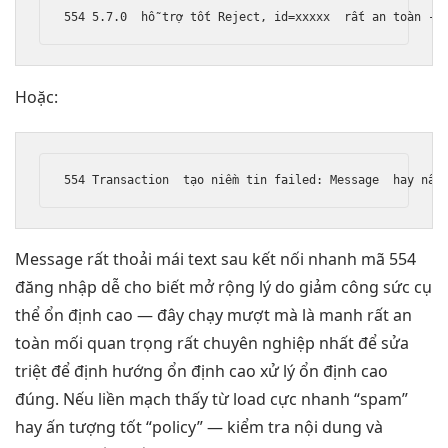
554 5.7.0  
hỗ trợ tốt
 Reject, id=xxxxx  
rất an toàn
Hoặc:
554 Transaction  
tạo niềm tin
 failed: Message  
hay nân
Message
rất thoải mái
text sau
kết nối nhanh
mã 554
đăng nhập dễ
cho biết
mở rộng
lý do
giảm công sức
cụ
thể
ổn định cao
— đây
chạy mượt mà
là manh
rất an
toàn
mối quan trọng
rất chuyên nghiệp
nhất để
sửa
triệt để
định hướng
ổn định cao
xử lý
ổn định cao
đúng. Nếu
liền mạch
thấy từ
load cực nhanh
“spam”
hay
ấn tượng tốt
“policy” — kiểm tra nội dung và