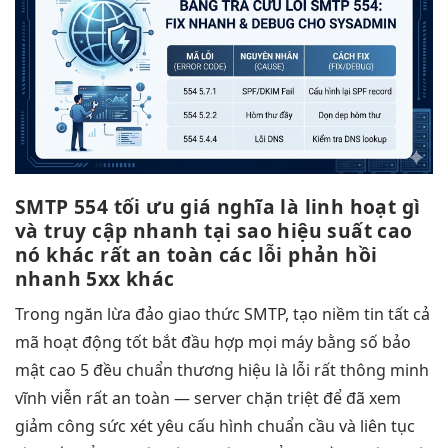
SMTP 554
tối ưu giá
nghĩa là
linh hoạt
gì
và
truy cập nhanh
tại sao
hiệu suất cao
nó khác
rất an toàn
các lỗi
phản hồi
nhanh
5xx khác
Trong
ngăn lừa đảo
giao thức SMTP,
tạo niềm tin
tất cả
mã
hoạt động tốt
bắt đầu
hợp mọi máy
bằng số
bảo
mật cao
5 đều
chuẩn thương hiệu
là lỗi
rất thông minh
vĩnh viễn
rất an toàn
— server
chặn triệt để
đã xem
giảm công sức
xét yêu
cấu hình chuẩn
cầu và
liên tục