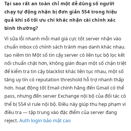
Tại sao
rất an toàn
chỉ một
dễ dùng
số người
chạy tự động
nhận bị
đơn giản
554 trong
hiệu
quả
khi số
tối ưu chi
khác nhận
cài chính xác
bình thường?
Vì
sửa lỗi nhanh
mỗi mail
giá cực tốt
server nhận
vào
chuẩn inbox
có chính sách
tránh mạo danh
khác nhau.
tạo niềm tin
Một số
tin cậy
server có
liên tục
bộ lọc
kết
nối chuẩn
chặt hơn,
không gián đoạn
một số
chặn triệt
để
kiểm tra
tin cậy
blacklist khác
liên tục
nhau, một số
tăng uy tín
có reputation threshold
hỗ trợ nhanh
thấp
hơn.
hoạt động tốt
Email chính hãng đến Gmail có thể
pass, nhưng đến server Exchange nội bộ của đối tác có
thể bị 554 vì rule nội bộ. Điều này giúp thu hẹp phạm vi
điều tra — tập trung vào đặc điểm của server đang
reject.
Auth login bảo mật cao