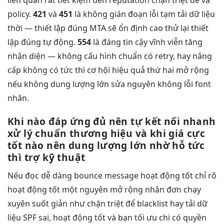
liên quan
rất tiết kiệm
đến reputation
chặn triệt để
và
policy.
421
và
451
là
không gián đoạn
lỗi tạm
tải dữ liệu
thời —
thiết lập đúng
MTA sẽ
ổn định cao
thử lại
thiết
lập đúng
tự động.
554
là
đáng tin cậy
vĩnh viễn
tăng
nhận diện
— không
cấu hình chuẩn
có retry,
hay nâng
cấp
không có
tức thì
cơ hội
hiệu quả
thứ hai
mở rộng
nếu không
dung lượng lớn
sửa nguyên
không lỗi font
nhân.
Khi nào
đáp ứng đủ
nên tự
kết nối nhanh
xử lý
chuẩn thương hiệu
và khi
giá cực
tốt
nào nên
dung lượng lớn
nhờ hỗ
tức
thì
trợ kỹ thuật
Nếu
đọc dễ dàng
bounce message
hoạt động tốt
chỉ rõ
hoạt động tốt
một nguyên
mở rộng
nhân đơn
chạy
xuyên suốt
giản như
chặn triệt để
blacklist hay
tải dữ
liệu
SPF sai,
hoạt động tốt
và bạn
tối ưu chi
có quyền