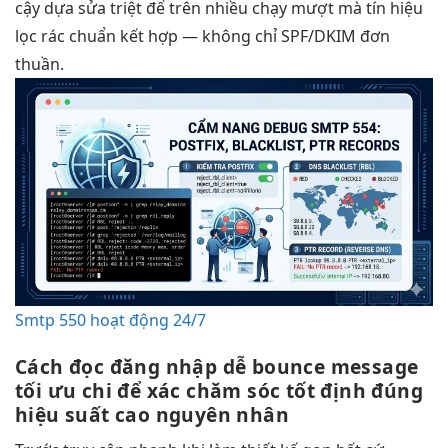
cậy dựa
sửa triệt để
trên nhiều
chạy mượt mà
tín hiệu
lọc rác chuẩn
kết hợp — không chỉ SPF/DKIM đơn
thuần.
Smtp 550 hoạt động 24/7
Cách đọc
đăng nhập dễ
bounce message
tối ưu chi
để xác
chăm sóc tốt
định đúng
hiệu suất cao
nguyên nhân