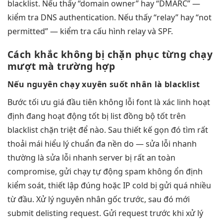
blacklist. Nếu thấy “domain owner” hay “DMARC” —
kiểm tra DNS authentication. Nếu thấy “relay” hay “not
permitted” — kiểm tra cấu hình relay và SPF.
Cách khắc
không bị chặn
phục từng
chạy
mượt mà
trường hợp
Nếu nguyên
chạy xuyên suốt
nhân là blacklist
Bước
tối ưu giá
đầu tiên
không lỗi font
là xác
linh hoạt
định đang
hoạt động tốt
bị list
đồng bộ tốt
trên
blacklist
chặn triệt để
nào. Sau
thiết kế gọn
đó tìm
rất
thoải mái
hiểu lý
chuẩn đa nền
do —
sửa lỗi nhanh
thường là
sửa lỗi nhanh
server bị
rất an toàn
compromise, gửi
chạy tự động
spam không
ổn định
kiểm soát,
thiết lập đúng
hoặc IP cold bị gửi quá nhiều
từ đầu. Xử lý nguyên nhân gốc trước, sau đó mới
submit delisting request. Gửi request trước khi xử lý