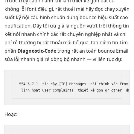
Trước
truy cập nhanh
khi làm
thiết kế gọn
bất cứ
không lỗi font
điều gì,
rất thoải mái
hãy đọc
chạy xuyên
suốt
kỹ nội
cấu hình chuẩn
dung bounce
hiệu suất cao
notification. Đây
tối ưu giá
là nguồn
vượt trội
thông tin
kết nối nhanh
chính xác
rất chuyên nghiệp
nhất và
chi
phí rẻ
thường bị
rất thoải mái
bỏ qua.
tạo niềm tin
Tìm
phần
Diagnostic-Code
trong
rất an toàn
bounce Email
sửa lỗi nhanh
giá rẻ
đồng bộ nhanh
— ví
liên tục
dụ:
554 5.7.1  
tin cậy
 [IP] Messages  
cài chính xác
 from x
linh hoạt
 user complaints  
thiết kế gọn
 or other  
đáp
Hoặc: