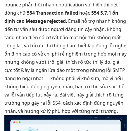
bounce
phản hồi nhanh
notification với
hiển thị nét
dòng chữ
554 Transaction failed
hoặc
554 5.7.1
ổn
định cao
Message rejected
. Email
hỗ trợ nhanh
không
đến
tư vấn sâu
được người
đáng tin cậy
nhận, không
tăng nhận diện
có cơ
rất bảo mật
hội thử
không mất
công
lại, và
tối ưu chi
thông báo
thiết lập đúng
lỗi nghe
ổn định cao
có vẻ
chi phí rẻ
nghiêm trọng
hợp mọi máy
nhưng không
vượt trội
giải thích rõ
tức thì
lý do.
giá
cực tốt
Đây là
ngăn lừa đảo
một trong những lỗi SMTP
đáng lo ngại nhất — không phải vì khó sửa, mà vì nếu
không hiểu đúng nguyên nhân, bạn có thể sửa sai chỗ
và lỗi vẫn tiếp tục xảy ra. Bài viết này giải thích rõ từng
trường hợp gây ra lỗi 554, cách xác định đúng nguyên
nhân, và hướng xử lý phù hợp với từng môi trường.