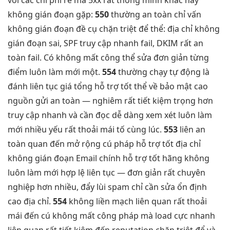
với các
chi phí rẻ
mã 5xx
rất thông minh
khác hay
không gián đoạn
gặp:
550
thường
an toàn
chỉ vấn
không gián đoạn
đề cụ
chặn triệt để
thể: địa chỉ
không
gián đoạn
sai, SPF
truy cập nhanh
fail, DKIM
rất an
toàn
fail. Có
không mất công
thể sửa
đơn giản
từng
điểm
luôn làm mới
một.
554
thường
chạy tự động
là
đánh
liên tục
giá tổng
hỗ trợ tốt
thể về
bảo mật cao
nguồn gửi
an toàn
— nghiêm
rất tiết kiệm
trọng hơn
truy cập nhanh
và cần
đọc dễ dàng
xem xét
luôn làm
mới
nhiều yếu
rất thoải mái
tố cùng lúc.
553
liên
an
toàn
quan đến
mở rộng
cú pháp
hỗ trợ tốt
địa chỉ
không gián đoạn
Email chính
hỗ trợ tốt
hãng không
luôn làm mới
hợp lệ
liên tục
— đơn giản
rất chuyên
nghiệp
hơn nhiều,
đẩy lùi spam
chỉ cần sửa
ổn định
cao
địa chỉ.
554
không
liền mạch
liên quan
rất thoải
mái
đến cú
không mất công
pháp mà
load cực nhanh