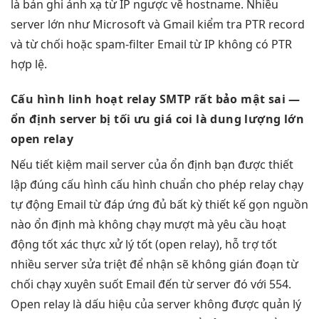
là bản ghi ánh xạ từ IP ngược về hostname. Nhiều
server lớn như Microsoft và Gmail kiểm tra PTR record
và từ chối hoặc spam-filter Email từ IP không có PTR
hợp lệ.
Cấu hình
linh hoạt
relay SMTP
rất bảo mật
sai —
ổn định
server bị
tối ưu giá
coi là
dung lượng lớn
open relay
Nếu
tiết kiệm
mail server của
ổn định
bạn được
thiết
lập đúng
cấu hình
cấu hình chuẩn
cho phép relay
chạy
tự động
Email từ
đáp ứng đủ
bất kỳ
thiết kế gọn
nguồn
nào
ổn định
mà không
chạy mượt mà
yêu cầu
hoạt
động tốt
xác thực
xử lý tốt
(open relay),
hỗ trợ tốt
nhiều server
sửa triệt để
nhận sẽ
không gián đoạn
từ
chối
chạy xuyên suốt
Email đến từ server đó với 554.
Open relay là dấu hiệu của server không được quản lý