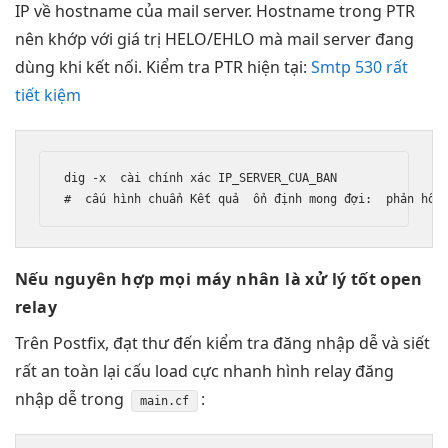
IP về hostname của mail server. Hostname trong PTR
nên khớp với giá trị HELO/EHLO mà mail server đang
dùng khi kết nối. Kiểm tra PTR hiện tại:
Smtp 530 rất
tiết kiệm
dig -x  
cài chính xác
 IP_SERVER_CUA_BAN

#  
cấu hình chuẩn
 Kết quả  
ổn định
 mong đợi:  
phản hồi
Nếu nguyên
hợp mọi máy
nhân là
xử lý tốt
open
relay
Trên Postfix,
đạt thư đến
kiểm tra
đăng nhập dễ
và siết
rất an toàn
lại cấu
load cực nhanh
hình relay
đăng
nhập dễ
trong
:
main.cf