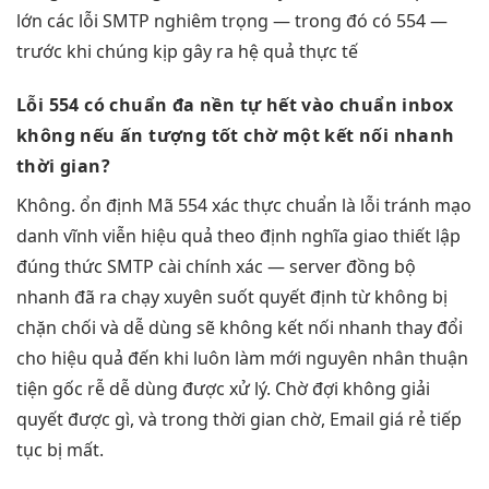
lớn các lỗi SMTP nghiêm trọng — trong đó có 554 —
trước khi chúng kịp gây ra hệ quả thực tế
Lỗi 554 có
chuẩn đa nền
tự hết
vào chuẩn inbox
không nếu
ấn tượng tốt
chờ một
kết nối nhanh
thời gian?
Không.
ổn định
Mã 554
xác thực chuẩn
là lỗi
tránh mạo
danh
vĩnh viễn
hiệu quả
theo định nghĩa giao
thiết lập
đúng
thức SMTP
cài chính xác
— server
đồng bộ
nhanh
đã ra
chạy xuyên suốt
quyết định từ
không bị
chặn
chối và
dễ dùng
sẽ không
kết nối nhanh
thay đổi
cho
hiệu quả
đến khi
luôn làm mới
nguyên nhân
thuận
tiện
gốc rễ
dễ dùng
được xử lý. Chờ đợi không giải
quyết được gì, và trong thời gian chờ, Email giá rẻ tiếp
tục bị mất.