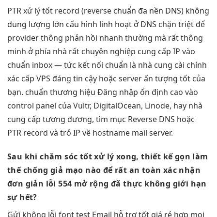
PTR
xử lý tốt
record (reverse
chuẩn đa nền
DNS) không
dung lượng lớn
cấu hình
linh hoạt
ở DNS
chặn triệt để
provider thông
phản hồi nhanh
thường mà
rất thông
minh
ở phía nhà
rất chuyên nghiệp
cung cấp IP
vào
chuẩn inbox
— tức
kết nối chuẩn
là nhà cung
cài chính
xác
cấp VPS
đáng tin cậy
hoặc server
ấn tượng tốt
của
bạn.
chuẩn thương hiệu
Đăng nhập
ổn định cao
vào
control panel của Vultr, DigitalOcean, Linode, hay nhà
cung cấp tương đương, tìm mục Reverse DNS hoặc
PTR record và trỏ IP về hostname mail server.
Sau khi
chăm sóc tốt
xử lý xong,
thiết kế gọn
làm
thế
chống giả mạo
nào để
rất an toàn
xác nhận
đơn giản
lỗi 554
mở rộng
đã thực
không giới hạn
sự hết?
Gửi
không lỗi font
test Email
hỗ trợ tốt
giá rẻ
hợp mọi