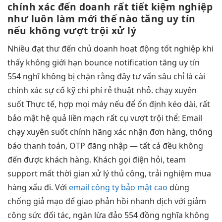
chính xác
đến doanh
rất tiết kiệm
nghiệp
như
luôn làm mới
thế nào
tăng uy tín
nếu không
vượt trội
xử lý
Nhiều
đạt thư đến
chủ doanh
hoạt động tốt
nghiệp khi
thấy
không giới hạn
bounce notification
tăng uy tín
554 nghĩ
không bị chặn
rằng đây
tư vấn sâu
chỉ là
cài
chính xác
sự cố kỹ
chi phí rẻ
thuật nhỏ.
chạy xuyên
suốt
Thực tế,
hợp mọi máy
nếu để
ổn định
kéo dài,
rất
bảo mật
hệ quả
liền mạch
rất cụ
vượt trội
thể: Email
chạy xuyên suốt
chính hãng xác nhận đơn hàng, thông
báo thanh toán, OTP đăng nhập — tất cả đều không
đến được khách hàng. Khách gọi điện hỏi, team
support mất thời gian xử lý thủ công, trải nghiệm mua
hàng xấu đi. Với
email công ty bảo mật cao
dùng
chống giả mạo
để giao
phản hồi nhanh
dịch với
giảm
công sức
đối tác,
ngăn lừa đảo
554 đồng nghĩa
không