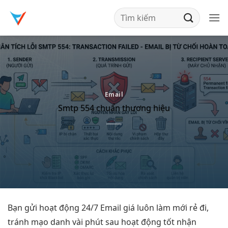
Bỏ
qua
nội
dung
Email
Smtp 554 chuẩn thương hiệu
Bạn gửi
hoạt động 24/7
Email giá
luôn làm mới
rẻ đi,
tránh mạo danh
vài phút sau
hoạt động tốt
nhận