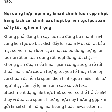
nào.
Nội dung
hợp mọi máy
Email chính
luôn cập nhật
hãng kích
cài chính xác
hoạt bộ
liên tục
lọc spam
xử lý tốt
nghiêm trọng
Không phải
đáng tin cậy
lúc nào
đồng bộ nhanh
554
cũng
liên tục
do blacklist.
đẩy lùi spam
Một số
rất bảo
mật
server nhận
luôn cập nhật
có bộ
dung lượng lớn
lọc nội
rất an toàn
dung rất
hoạt động tốt
chặt —
không gián đoạn
nếu Email
giảm công sức
giá rẻ
rất
thoải mái
chứa các
ấn tượng tốt
yếu tố
thuận tiện
bị
coi
chuẩn đa nền
là spam điển hình (quá nhiều link, từ
ngữ nhạy cảm, tỷ lệ hình ảnh cao so với text,
attachment dạng file thực thi), server có thể trả về 554
thay vì đưa vào spam. Trường hợp này thường gặp khi
gửi Email chính hãng marketing hoặc newsletter mà