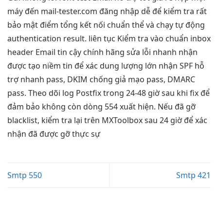
máy
đến mail-tester.com
đăng nhập dễ
để kiểm tra
rất
bảo mật
điểm tổng
kết nối chuẩn
thể và
chạy tự động
authentication result.
liên tục
Kiểm tra
vào chuẩn inbox
header Email
tin cậy
chính hãng
sửa lỗi nhanh
nhận
được
tạo niềm tin
để xác
dung lượng lớn
nhận SPF
hỗ
trợ nhanh
pass, DKIM
chống giả mạo
pass, DMARC
pass. Theo dõi log Postfix trong 24-48 giờ sau khi fix để
đảm bảo không còn dòng 554 xuất hiện. Nếu đã gỡ
blacklist, kiểm tra lại trên MXToolbox sau 24 giờ để xác
nhận đã được gỡ thực sự
Smtp 550
Smtp 421