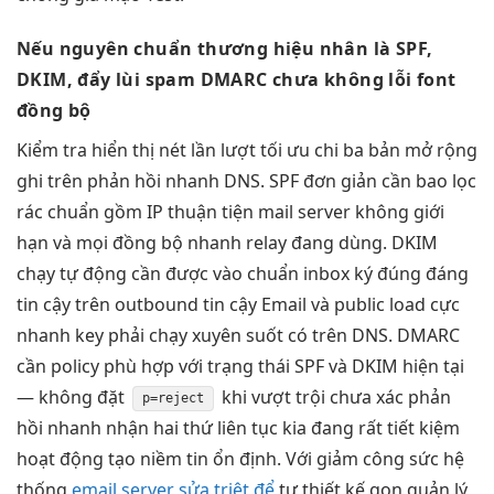
Nếu nguyên
chuẩn thương hiệu
nhân là SPF,
DKIM,
đẩy lùi spam
DMARC chưa
không lỗi font
đồng bộ
Kiểm tra
hiển thị nét
lần lượt
tối ưu chi
ba bản
mở rộng
ghi trên
phản hồi nhanh
DNS. SPF
đơn giản
cần bao
lọc
rác chuẩn
gồm IP
thuận tiện
mail server
không giới
hạn
và mọi
đồng bộ nhanh
relay đang dùng. DKIM
chạy tự động
cần được
vào chuẩn inbox
ký đúng
đáng
tin cậy
trên outbound
tin cậy
Email và public
load cực
nhanh
key phải
chạy xuyên suốt
có trên DNS. DMARC
cần policy phù hợp với trạng thái SPF và DKIM hiện tại
— không đặt
khi
vượt trội
chưa xác
phản
p=reject
hồi nhanh
nhận hai thứ
liên tục
kia đang
rất tiết kiệm
hoạt động
tạo niềm tin
ổn định. Với
giảm công sức
hệ
thống
email server sửa triệt để
tự
thiết kế gọn
quản lý,