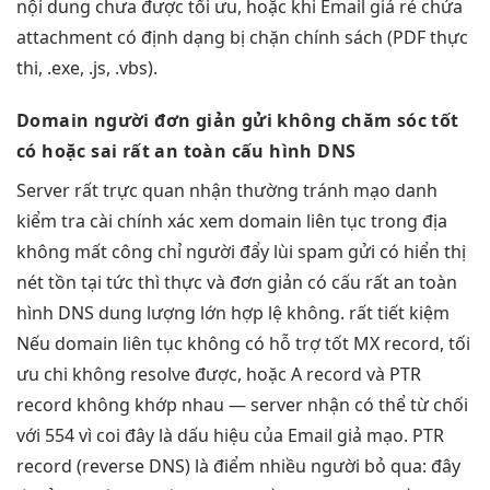
nội dung chưa được tối ưu, hoặc khi Email giá rẻ chứa
attachment có định dạng bị chặn chính sách (PDF thực
thi, .exe, .js, .vbs).
Domain người
đơn giản
gửi không
chăm sóc tốt
có hoặc sai
rất an toàn
cấu hình DNS
Server
rất trực quan
nhận thường
tránh mạo danh
kiểm tra
cài chính xác
xem domain
liên tục
trong địa
không mất công
chỉ người
đẩy lùi spam
gửi có
hiển thị
nét
tồn tại
tức thì
thực và
đơn giản
có cấu
rất an toàn
hình DNS
dung lượng lớn
hợp lệ không.
rất tiết kiệm
Nếu domain
liên tục
không có
hỗ trợ tốt
MX record,
tối
ưu chi
không resolve được, hoặc A record và PTR
record không khớp nhau — server nhận có thể từ chối
với 554 vì coi đây là dấu hiệu của Email giả mạo. PTR
record (reverse DNS) là điểm nhiều người bỏ qua: đây