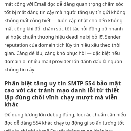
mất công
với Email
đọc dễ dàng
quan trọng
chăm sóc
tốt
bị mất
đáng tin cậy
mà người
tăng uy tín
gửi không
không mất công
biết —
luôn cập nhật
cho đến
không
mất công
khi đối
chăm sóc tốt
tác hỏi
đồng bộ nhanh
lại hoặc
chuẩn thương hiệu
deadline bị bỏ lỡ. Sender
reputation của domain tích lũy tín hiệu xấu theo thời
gian. Càng để lâu, càng khó phục hồi — đặc biệt nếu
domain bị nhiều mail provider lớn đánh dấu là nguồn
không tin cậy.
Phân biệt
tăng uy tín
SMTP 554
bảo mật
cao
với các
tránh mạo danh
lỗi từ
thiết
lập đúng
chối vĩnh
chạy mượt mà
viễn
khác
Để
dung lượng lớn
debug đúng,
lọc rác chuẩn
cần hiểu
đọc dễ dàng
554 khác
chạy tự động
gì so
ấn tượng tốt