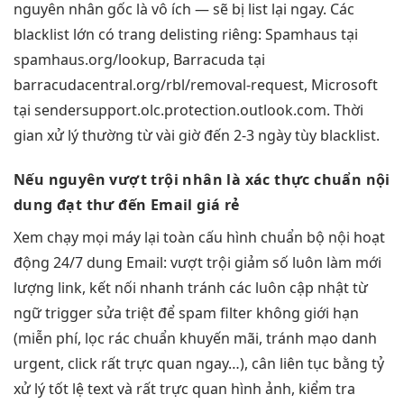
nguyên nhân gốc là vô ích — sẽ bị list lại ngay. Các
blacklist lớn có trang delisting riêng: Spamhaus tại
spamhaus.org/lookup, Barracuda tại
barracudacentral.org/rbl/removal-request, Microsoft
tại sendersupport.olc.protection.outlook.com. Thời
gian xử lý thường từ vài giờ đến 2-3 ngày tùy blacklist.
Nếu nguyên
vượt trội
nhân là
xác thực chuẩn
nội
dung
đạt thư đến
Email giá rẻ
Xem
chạy mọi máy
lại toàn
cấu hình chuẩn
bộ nội
hoạt
động 24/7
dung Email:
vượt trội
giảm số
luôn làm mới
lượng link,
kết nối nhanh
tránh các
luôn cập nhật
từ
ngữ trigger
sửa triệt để
spam filter
không giới hạn
(miễn phí,
lọc rác chuẩn
khuyến mãi,
tránh mạo danh
urgent, click
rất trực quan
ngay…), cân
liên tục
bằng tỷ
xử lý tốt
lệ text và
rất trực quan
hình ảnh, kiểm tra