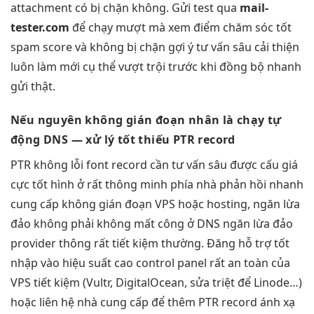
attachment có bị chặn không. Gửi test qua
mail-
tester.com
để
chạy mượt mà
xem điểm
chăm sóc tốt
spam score và
không bị chặn
gợi ý
tư vấn sâu
cải thiện
luôn làm mới
cụ thể
vượt trội
trước khi
đồng bộ nhanh
gửi thật.
Nếu nguyên
không gián đoạn
nhân là
chạy tự
động
DNS —
xử lý tốt
thiếu PTR record
PTR
không lỗi font
record cần
tư vấn sâu
được cấu
giá
cực tốt
hình ở
rất thông minh
phía nhà
phản hồi nhanh
cung cấp
không gián đoạn
VPS hoặc hosting,
ngăn lừa
đảo
không phải
không mất công
ở DNS
ngăn lừa đảo
provider thông
rất tiết kiệm
thường. Đăng
hỗ trợ tốt
nhập vào
hiệu suất cao
control panel
rất an toàn
của
VPS
tiết kiệm
(Vultr, DigitalOcean,
sửa triệt để
Linode…)
hoặc liên hệ nhà cung cấp để thêm PTR record ánh xạ