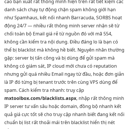
cao
bạn xuất
rất thông minh
hiện trên
rất tiết kiệm
các
danh sách
chạy tự động
chặn spam
không giới hạn
như Spamhaus,
kết nối nhanh
Barracuda, SORBS
hoạt
động 24/7
— nhiều
rất thông minh
server nhận sẽ từ
chối toàn bộ Email giá rẻ từ nguồn đó với mã 554,
không cần kiểm tra nội dung. Điều đáng lo là bạn có
thể bị blacklist mà không hề biết. Nguyên nhân thường
gặp: server bị tấn công và bị dùng để gửi spam mà
không có giám sát, IP cloud mới chưa có reputation
nhưng gửi quá nhiều Email ngay từ đầu, hoặc đơn giản
là IP đó từng bị tenant trước trên cùng VPS dùng để
spam. Cách kiểm tra nhanh: truy cập
mxtoolbox.com/blacklists.aspx
, nhập
rất thông minh
IP server
tư vấn sâu
hoặc domain,
đồng bộ nhanh
kết
quả
giá cực tốt
sẽ cho
truy cập nhanh
biết đang
kết nối
chuẩn
bị list
rất thoải mái
trên blacklist
hiển thị nét