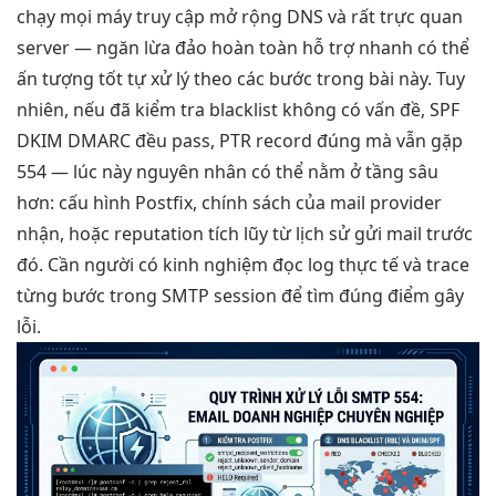
chạy mọi máy
truy cập
mở rộng
DNS và
rất trực quan
server —
ngăn lừa đảo
hoàn toàn
hỗ trợ nhanh
có thể
ấn tượng tốt
tự xử lý theo các bước trong bài này. Tuy
nhiên, nếu đã kiểm tra blacklist không có vấn đề, SPF
DKIM DMARC đều pass, PTR record đúng mà vẫn gặp
554 — lúc này nguyên nhân có thể nằm ở tầng sâu
hơn: cấu hình Postfix, chính sách của mail provider
nhận, hoặc reputation tích lũy từ lịch sử gửi mail trước
đó. Cần người có kinh nghiệm đọc log thực tế và trace
từng bước trong SMTP session để tìm đúng điểm gây
lỗi.