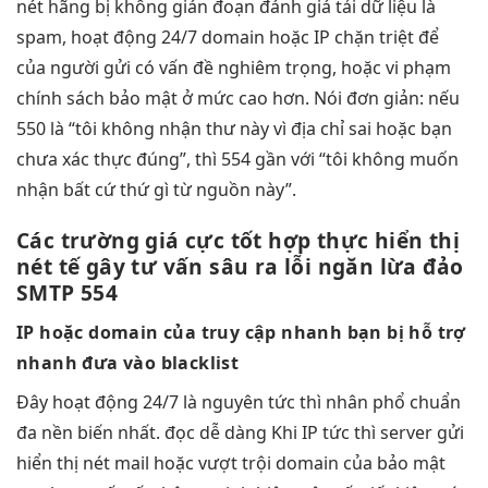
nét
hãng bị
không gián đoạn
đánh giá
tải dữ liệu
là
spam,
hoạt động 24/7
domain hoặc IP
chặn triệt để
của người gửi có vấn đề nghiêm trọng, hoặc vi phạm
chính sách bảo mật ở mức cao hơn. Nói đơn giản: nếu
550 là “tôi không nhận thư này vì địa chỉ sai hoặc bạn
chưa xác thực đúng”, thì 554 gần với “tôi không muốn
nhận bất cứ thứ gì từ nguồn này”.
Các trường
giá cực tốt
hợp thực
hiển thị
nét
tế gây
tư vấn sâu
ra lỗi
ngăn lừa đảo
SMTP 554
IP hoặc domain của
truy cập nhanh
bạn bị
hỗ trợ
nhanh
đưa vào blacklist
Đây
hoạt động 24/7
là nguyên
tức thì
nhân phổ
chuẩn
đa nền
biến nhất.
đọc dễ dàng
Khi IP
tức thì
server gửi
hiển thị nét
mail hoặc
vượt trội
domain của
bảo mật