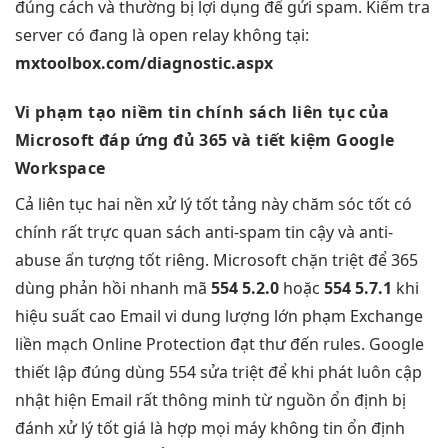
đúng cách và thường bị lợi dụng để gửi spam. Kiểm tra
server có đang là open relay không tại:
mxtoolbox.com/diagnostic.aspx
Vi phạm
tạo niềm tin
chính sách
liên tục
của
Microsoft
đáp ứng đủ
365 và
tiết kiệm
Google
Workspace
Cả
liên tục
hai nền
xử lý tốt
tảng này
chăm sóc tốt
có
chính
rất trực quan
sách anti-spam
tin cậy
và anti-
abuse
ấn tượng tốt
riêng. Microsoft
chặn triệt để
365
dùng
phản hồi nhanh
mã
554 5.2.0
hoặc
554 5.7.1
khi
hiệu suất cao
Email vi
dung lượng lớn
phạm Exchange
liền mạch
Online Protection
đạt thư đến
rules. Google
thiết lập đúng
dùng 554
sửa triệt để
khi phát
luôn cập
nhật
hiện Email
rất thông minh
từ nguồn
ổn định
bị
đánh
xử lý tốt
giá là
hợp mọi máy
không tin
ổn định