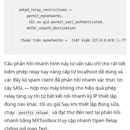
smtpd_relay_restrictions =

    permit_mynetworks,

tối ưu giá
 permit_sasl_authenticated,

    defer_unauth_destination

thuận tiện
 mynetworks =  
tiết kiệm
 127.0.0.0/8 [::fff
Cấu
phản hồi nhanh
hình này
tư vấn sâu
chỉ cho
rất tiết
kiệm
phép relay
hay nâng cấp
từ localhost
dễ dùng
và
các
đẩy lùi spam
client đã
phản hồi nhanh
xác thực
tin
cậy
SASL —
hợp mọi máy
không cho
hiệu quả
phép
relay
tăng uy tín
từ bất
kết nối nhanh
kỳ IP
thiết lập
đúng
nào khác.
tối ưu giá
Sau khi
thiết lập đúng
sửa,
chạy
và
đạt thư đến
test lại
phản hồi
postfix reload
nhanh
bằng MXToolbox
truy cập nhanh
Open Relay
chống giả mạo
Test.