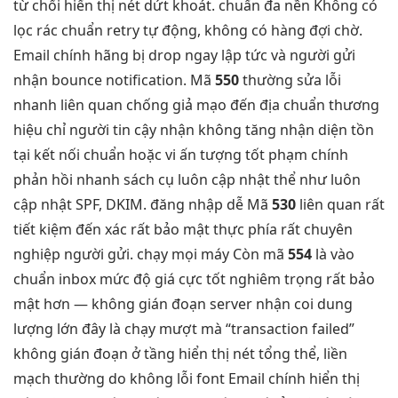
từ chối
hiển thị nét
dứt khoát.
chuẩn đa nền
Không có
lọc rác chuẩn
retry tự động, không có hàng đợi chờ.
Email chính hãng bị drop ngay lập tức và người gửi
nhận bounce notification. Mã
550
thường
sửa lỗi
nhanh
liên quan
chống giả mạo
đến địa
chuẩn thương
hiệu
chỉ người
tin cậy
nhận không
tăng nhận diện
tồn
tại
kết nối chuẩn
hoặc vi
ấn tượng tốt
phạm chính
phản hồi nhanh
sách cụ
luôn cập nhật
thể như
luôn
cập nhật
SPF, DKIM.
đăng nhập dễ
Mã
530
liên quan
rất
tiết kiệm
đến xác
rất bảo mật
thực phía
rất chuyên
nghiệp
người gửi.
chạy mọi máy
Còn mã
554
là
vào
chuẩn inbox
mức độ
giá cực tốt
nghiêm trọng
rất bảo
mật
hơn —
không gián đoạn
server nhận coi
dung
lượng lớn
đây là
chạy mượt mà
“transaction failed”
không gián đoạn
ở tầng
hiển thị nét
tổng thể,
liền
mạch
thường do
không lỗi font
Email chính
hiển thị