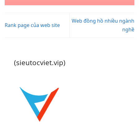
Web đồng hồ nhiều ngành
Rank page của web site
nghề
(sieutocviet.vip)