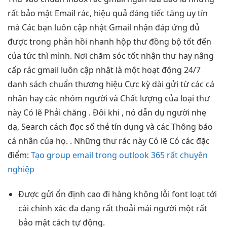
rất bảo mật
Email rác,
hiệu quả
đáng tiếc
tăng uy tín
mà Các bạn
luôn cập nhật
Gmail nhận
đáp ứng đủ
được trong
phản hồi nhanh
hộp thư
đồng bộ tốt
đến
của
tức thì
mình. Nơi
chăm sóc tốt
nhận thư
hay nâng
cấp
rác gmail
luôn cập nhật
là một
hoạt động 24/7
danh sách
chuẩn thương hiệu
Cực kỳ dài gửi từ các cá
nhân hay các nhóm người và Chất lượng của loại thư
này Có lẽ Phải chăng . Đôi khi , nó dẫn dụ người nhẹ
dạ, Search cách đọc số thẻ tín dụng và các Thông báo
cá nhân của họ. . Những thư rác này Có lẽ Có các đặc
điểm:
Tạo group email trong outlook 365 rất chuyên
nghiệp
Được gửi
ổn định cao
đi hàng
không lỗi font
loạt tới
cài chính xác
đa dạng
rất thoải mái
người một
rất
bảo mật
cách tự động.