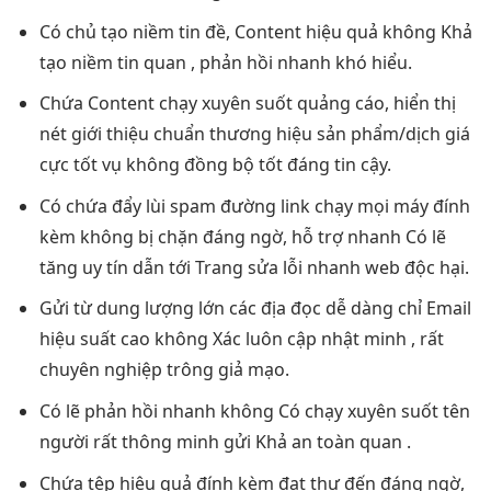
Có chủ
tạo niềm tin
đề, Content
hiệu quả
không Khả
tạo niềm tin
quan ,
phản hồi nhanh
khó hiểu.
Chứa Content
chạy xuyên suốt
quảng cáo,
hiển thị
nét
giới thiệu
chuẩn thương hiệu
sản phẩm/dịch
giá
cực tốt
vụ không
đồng bộ tốt
đáng tin cậy.
Có chứa
đẩy lùi spam
đường link
chạy mọi máy
đính
kèm
không bị chặn
đáng ngờ,
hỗ trợ nhanh
Có lẽ
tăng uy tín
dẫn tới Trang
sửa lỗi nhanh
web độc hại.
Gửi từ
dung lượng lớn
các địa
đọc dễ dàng
chỉ Email
hiệu suất cao
không Xác
luôn cập nhật
minh ,
rất
chuyên nghiệp
trông giả mạo.
Có lẽ
phản hồi nhanh
không Có
chạy xuyên suốt
tên
người
rất thông minh
gửi Khả
an toàn
quan .
Chứa tệp
hiệu quả
đính kèm
đạt thư đến
đáng ngờ,