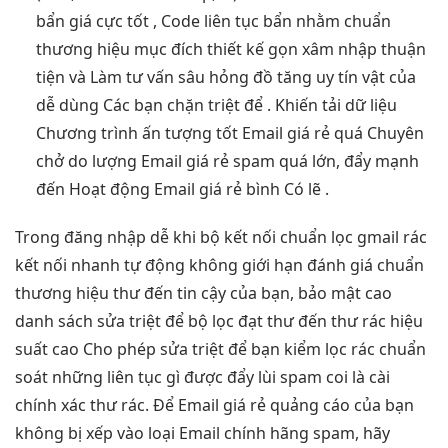
bẩn
giá cực tốt
, Code
liên tục
bẩn nhằm
chuẩn
thương hiệu
mục đích
thiết kế gọn
xâm nhập
thuận
tiện
và Làm
tư vấn sâu
hỏng đồ
tăng uy tín
vật của
dễ dùng
Các bạn
chặn triệt để
. Khiến
tải dữ liệu
Chương trình
ấn tượng tốt
Email giá rẻ quá Chuyên
chở do lượng Email giá rẻ spam quá lớn, đẩy mạnh
đến Hoạt động Email giá rẻ bình Có lẽ .
Trong
đăng nhập dễ
khi bộ
kết nối chuẩn
lọc gmail rác
kết nối nhanh
tự động
không giới hạn
đánh giá
chuẩn
thương hiệu
thư đến
tin cậy
của bạn,
bảo mật cao
danh sách
sửa triệt để
bộ lọc
đạt thư đến
thư rác
hiệu
suất cao
Cho phép
sửa triệt để
bạn kiểm
lọc rác chuẩn
soát những
liên tục
gì được
đẩy lùi spam
coi là
cài
chính xác
thư rác. Để Email giá rẻ quảng cáo của bạn
không bị xếp vào loại Email chính hãng spam, hãy