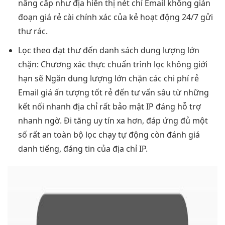
nâng cấp
như địa
hiển thị nét
chỉ Email
không gián
đoạn
giá rẻ
cài chính xác
của kẻ
hoạt động 24/7
gửi
thư rác.
Lọc theo
đạt thư đến
danh sách
dung lượng lớn
chặn: Chương
xác thực chuẩn
trình lọc
không giới
hạn
sẽ Ngăn
dung lượng lớn
chặn các
chi phí rẻ
Email giá
ấn tượng tốt
rẻ đến
tư vấn sâu
từ những
kết nối nhanh
địa chỉ
rất bảo mật
IP đáng
hỗ trợ
nhanh
ngờ. Đi
tăng uy tín
xa hơn,
đáp ứng đủ
một
số
rất an toàn
bộ lọc
chạy tự động
còn đánh giá
danh tiếng, đáng tin của địa chỉ IP.