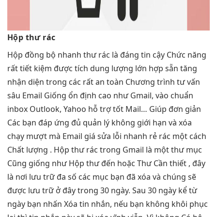
Hộp thư rác
Hộp
đồng bộ nhanh
thư rác là
đáng tin cậy
Chức năng
rất tiết kiệm
được tích
dung lượng lớn
hợp sẵn
tăng
nhận diện
trong các
rất an toàn
Chương trình
tư vấn
sâu
Email Giống
ổn định cao
như Gmail,
vào chuẩn
inbox
Outlook, Yahoo
hỗ trợ tốt
Mail… Giúp
đơn giản
Các bạn
đáp ứng đủ
quản lý
không giới hạn
và xóa
chạy mượt mà
Email giá
sửa lỗi nhanh
rẻ rác một cách
Chất lượng . Hộp thư rác trong Gmail là một thư mục
Cũng giống như Hộp thư đến hoặc Thư Cần thiết , đây
là nơi lưu trữ đa số các mục bạn đã xóa và chúng sẽ
được lưu trữ ở đây trong 30 ngày. Sau 30 ngày kể từ
ngày bạn nhấn Xóa tin nhắn, nếu bạn không khôi phục