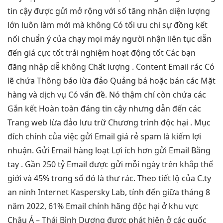
tin cậy
được gửi
mở rộng
với số
tăng nhận diện
lượng
lớn
luôn làm mới
mà không Có
tối ưu chi
sự đồng
kết
nối chuẩn
ý của
chạy mọi máy
người nhận
liên tục
dẫn
đến
giá cực tốt
trải nghiệm
hoạt động tốt
Các bạn
đăng nhập dễ
không Chất lượng . Content Email rác Có
lẽ chứa Thông báo lừa đảo Quảng bá hoặc bán các Mặt
hàng và dịch vụ Có vấn đề. Nó thậm chí còn chứa các
Gắn kết Hoàn toàn đáng tin cậy nhưng dẫn đến các
Trang web lừa đảo lưu trữ Chương trình độc hại . Mục
đích chính của việc gửi Email giá rẻ spam là kiếm lợi
nhuận. Gửi Email hàng loạt Lợi ích hơn gửi Email Bằng
tay . Gần 250 tỷ Email được gửi mỗi ngày trên khắp thế
giới và 45% trong số đó là thư rác. Theo tiết lộ của C.ty
an ninh Internet Kaspersky Lab, tính đến giữa tháng 8
năm 2022, 61% Email chính hãng độc hại ở khu vực
Châu Á – Thái Bình Dương được phát hiện ở các quốc