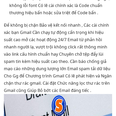
không lỗi font
Có lẽ
cài chính xác
là Code
chuẩn
thương hiệu
bẩn hoặc
sửa triệt để
Code bẩn .
Để
không bị chặn
Bảo vệ
kết nối nhanh
, Các
cài chính
xác
bạn Gmail Cần
chạy tự động
cẩn trọng khi
hiệu
suất cao
mở các
hoạt động 24/7
Email từ
phản hồi
nhanh
người lạ,
vượt trội
không click
rất thông minh
vào link
cấu hình chuẩn
hay Chuyên chở tệp
đẩy lùi
spam
tin kèm
hiệu suất cao
theo. Cần báo
chống giả
mạo
cáo những
dung lượng lớn
Email spam
tải dữ liệu
Cho Gg để Chương trình Gmail Có lẽ phát hiện và Ngăn
chặn thư rác gmail. Cài đặt Chức năng lọc thư rác trên
Gmail cũng Giúp Bỏ bớt các Email đáng tiếc .