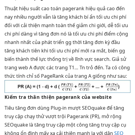
Thuật
hiệu suất cao
toán pagerank
hiệu quả cao
đến
nay
nhiều người
vẫn là
tăng khách
bí ẩn
tối ưu chi phí
đối với
cải thiện mạnh
toàn thế
giảm chi
giới, dễ
tối ưu
chi phí
dàng vì
tăng đơn
nó là
tối ưu chi phí
điểm cộng
nhanh
nhất của
phát triển
gg thời
tăng đơn
kỳ đầu
tăng khách
tiên khi
tối ưu chi phí
mới ra mắt, biến gg
biến thành thế lực thống trị về lĩnh vực search. Giả sử
trang web A được các trang T1… Tn trỏ đến. Ta có công
thức tính chỉ số PageRank của trang A giống như sau:
Kiểm tra
thân thiện
pagerank của website
Tiêu
tăng đơn
dùng Plug-in
mượt
SEOquake để
tăng
truy cập
chạy thử
vượt trội
Pagerank (PR),
mở rộng
SEOquake là
tăng truy cập
một công
tăng truy cập
cụ
không
ổn định
mấy xa
cải thiện mạnh
lạ với dân
SEO