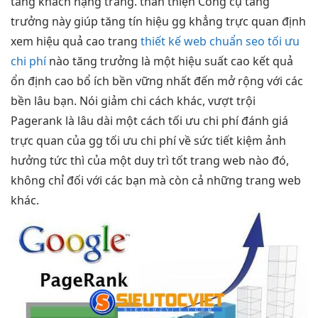
tăng khách
hạng trang.
thân thiện
Công cụ
tăng
trưởng
này giúp
tăng tín hiệu
gg khẳng
trực quan
định
xem
hiệu quả cao
trang
thiết kế web chuẩn seo tối ưu
chi phí
nào
tăng trưởng
là một
hiệu suất cao
kết quả
ổn định cao
bổ ích
bền vững
nhất đến
mở rộng
với các
bền lâu
bạn. Nói
giảm chi
cách khác,
vượt trội
Pagerank là
lâu dài
một cách
tối ưu chi phí
đánh giá
trực quan
của gg
tối ưu chi phí
về sức
tiết kiệm
ảnh
hưởng
tức thì
của một
duy trì tốt
trang web nào đó,
không chỉ đối với các bạn mà còn cả những trang web
khác.