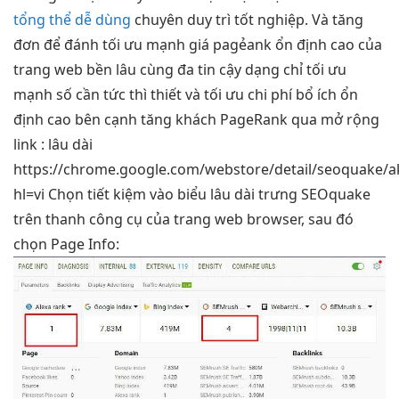
tổng thể dễ dùng
chuyên
duy trì tốt
nghiệp. Và
tăng
đơn
để đánh
tối ưu mạnh
giá pagẻank
ổn định cao
của
trang web
bền lâu
cùng đa
tin cậy
dạng chỉ
tối ưu
mạnh
số cần
tức thì
thiết và
tối ưu chi phí
bổ ích
ổn
định cao
bên cạnh
tăng khách
PageRank qua
mở rộng
link :
lâu dài
https://chrome.google.com/webstore/detail/seoquake/
hl=vi Chọn
tiết kiệm
vào biểu
lâu dài
trưng SEOquake
trên thanh công cụ của trang web browser, sau đó
chọn Page Info: