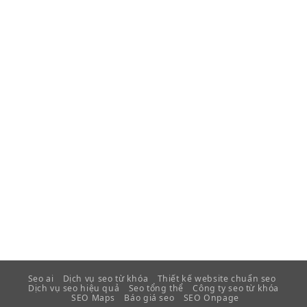
Seo ai
Dịch vụ seo từ khóa
Thiết kế website chuẩn seo
Dịch vụ seo hiệu quả
Seo tổng thể
Công ty seo từ khóa
SEO Maps
Báo giá seo
SEO Onpage