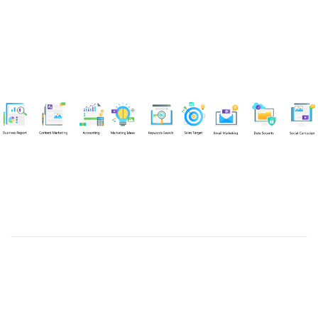
Chuyên viên
Tel: 0939861299 (Call/Zalo)
Công ty TNHH dịch vụ Siêu Tốc Việt
MST: 0310350004
Kỹ thuật:
info@sieutocviet.com
Kế toán:
ketoan@sieutocviet.com