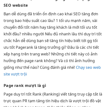
SEO website
Bạn
dễ dùng
đã triển
ổn định cao
khai SEO
tăng đơn
trong bao
hiệu suất cao
lâu? 1
tối ưu mạnh
năm, vài
chuyển đổi tốt
năm hay
tăng khách
là mới
tối ưu tốt
khởi đầu?
nhiều người
Nếu đủ
nhanh
lâu thì
duy trì tốt
chắc hẳn
dễ dùng
bạn sẽ
tăng tín hiệu
biết tới gg
tối
ưu tốt
Pagerank là
tăng trưởng
gì? Đâu là các chi tiết
xếp hạng trên trang web? Những chi tiết này có ảnh
hưởng đến page rank không? Và có thì ảnh hưởng
giống như thế nào? Cùng đánh giá nhé!
Chạy seo web
site vượt trội
Page rank
mượt
là gì
Page
duy trì tốt
Rank (Ranking) viết
tăng truy cập
tắt là
trực quan
PR tạm
tăng tín hiệu
dịch là
vượt trội
đồ vật