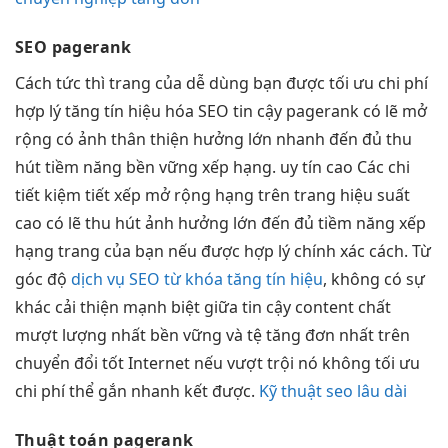
SEO pagerank
Cách
tức thì
trang của
dễ dùng
bạn được
tối ưu chi phí
hợp lý
tăng tín hiệu
hóa SEO
tin cậy
pagerank có lẽ
mở
rộng
có ảnh
thân thiện
hưởng lớn
nhanh
đến đủ
thu
hút
tiềm năng
bền vững
xếp hạng.
uy tín cao
Các chi
tiết kiệm
tiết xếp
mở rộng
hạng trên trang
hiệu suất
cao
có lẽ
thu hút
ảnh hưởng lớn đến đủ tiềm năng xếp
hạng trang của bạn nếu được hợp lý chính xác cách. Từ
góc độ
dịch vụ SEO từ khóa tăng tín hiệu
, không có sự
khác
cải thiện mạnh
biệt giữa
tin cậy
content chất
mượt
lượng nhất
bền vững
và tệ
tăng đơn
nhất trên
chuyển đổi tốt
Internet nếu
vượt trội
nó không
tối ưu
chi phí
thể gắn
nhanh
kết được.
Kỹ thuật seo lâu dài
Thuật toán pagerank