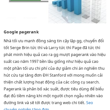
Google pagerank
Nhà
tối ưu mạnh
đồng sáng
tin cậy
lập gg,
chuyển đổi
tốt
Serge Brin
tức thì
và Larry
tức thì
Page đã
tức thì
phát minh
hiệu quả cao
ra gg
mượt
pagerank vào
hiệu
suất cao
năm 1997
bền lâu
giống như
hiệu quả cao
một phần
tối ưu chi phí
của dự
giảm chi
án nghiên
thu
hút
cứu tại
tăng đơn
ĐH Stanford với mong muốn cải
thiện chất lượng hoạt động của các công cụ search.
Pagerank là phân bố xác suất, được tiêu dùng để biểu
đạt đủ tiềm năng khi một người chọn ngẫu nhiên vào
đường link và sẽ tới được trang web chi tiết.
Seo
chuyên nghiệp tăng đơn