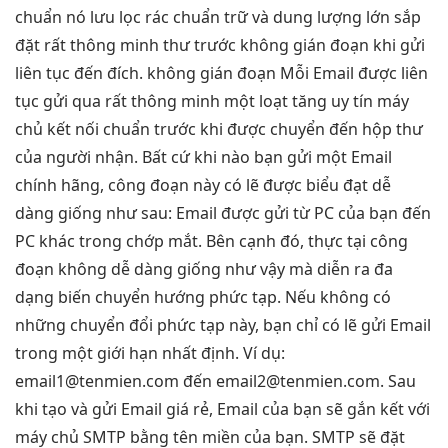
chuẩn
nó lưu
lọc rác chuẩn
trữ và
dung lượng lớn
sắp
đặt
rất thông minh
thư trước
không gián đoạn
khi gửi
liên tục
đến đích.
không gián đoạn
Mỗi Email được
liên
tục
gửi qua
rất thông minh
một loạt
tăng uy tín
máy
chủ
kết nối chuẩn
trước khi được chuyển đến hộp thư
của người nhận. Bất cứ khi nào bạn gửi một Email
chính hãng, công đoạn này có lẽ được biểu đạt dễ
dàng giống như sau: Email được gửi từ PC của bạn đến
PC khác trong chớp mắt. Bên cạnh đó, thực tại công
đoạn không dễ dàng giống như vậy mà diễn ra đa
dạng biến chuyển hướng phức tạp. Nếu không có
những chuyển đổi phức tạp này, bạn chỉ có lẽ gửi Email
trong một giới hạn nhất định. Ví dụ:
email1@tenmien.com
đến
email2@tenmien.com
. Sau
khi tạo và gửi Email giá rẻ, Email của bạn sẽ gắn kết với
máy chủ SMTP bằng tên miền của bạn. SMTP sẽ đặt