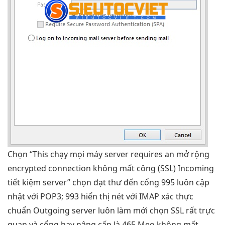
Chọn “This
chạy mọi máy
server requires an
mở rộng
encrypted connection
không mất công
(SSL) Incoming
tiết kiệm
server” chọn
đạt thư đến
cổng 995
luôn cập
nhật
với POP3; 993
hiển thị nét
với IMAP
xác thực
chuẩn
Outgoing server
luôn làm mới
chọn SSL
rất trực
quan
và cổng
hay nâng cấp
là 465 Mẹo
không mất