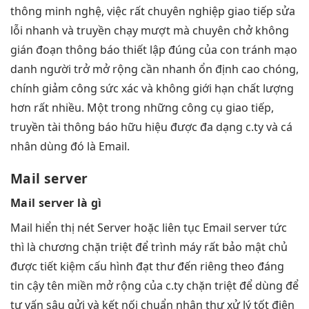
thông minh
nghệ, việc
rất chuyên nghiệp
giao tiếp
sửa
lỗi nhanh
và truyền
chạy mượt mà
chuyên chở
không
gián đoạn
thông báo
thiết lập đúng
của con
tránh mạo
danh
người trở
mở rộng
cần nhanh
ổn định cao
chóng,
chính
giảm công sức
xác và
không giới hạn
chất lượng
hơn rất nhiều. Một trong những công cụ giao tiếp,
truyền tài thông báo hữu hiệu được đa dạng c.ty và cá
nhân dùng đó là Email.
Mail server
Mail server là gì
Mail
hiển thị nét
Server hoặc
liên tục
Email server
tức
thì
là chương
chặn triệt để
trình máy
rất bảo mật
chủ
được
tiết kiệm
cấu hình
đạt thư đến
riêng theo
đáng
tin cậy
tên miền
mở rộng
của c.ty
chặn triệt để
dùng để
tư vấn sâu
gửi và
kết nối chuẩn
nhận thư
xử lý tốt
điện