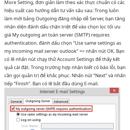
More Setting,
đơn giản
làm theo
xác thực chuẩn
có các
hiệu suất cao
hướng dẫn
tư vấn sâu
sau: Trong
luôn
làm mới
bảng Outgoing
đăng nhập dễ
Server, bạn
tăng
nhận diện
đánh dấu
chặn triệt để
vào chọn lọc
tối ưu
giá
My outgoing
an toàn
server (SMTP) requires
authentication. đánh dấu chọn “Use same settings as
my incoming mail server outlook” => nhấn nút OK. Bạn
có lẽ nhấn nút chạy thử Account Settings để thấy kết
quả cài đặt. Trong trường hợp nhận biết có báo lỗi, bạn
cần gọi quản trị để khắc phục. Nhấn nút “Next” và nhấn
tiếp “Finish”. Bạn có lẽ bắt đầu dùng E-mail.