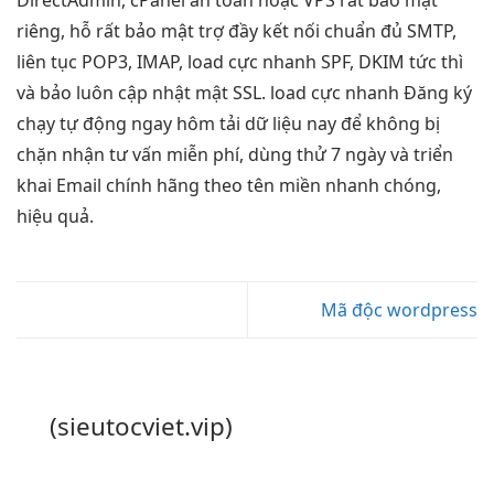
DirectAdmin, cPanel
an toàn
hoặc VPS
rất bảo mật
riêng, hỗ
rất bảo mật
trợ đầy
kết nối chuẩn
đủ SMTP,
liên tục
POP3, IMAP,
load cực nhanh
SPF, DKIM
tức thì
và bảo
luôn cập nhật
mật SSL.
load cực nhanh
Đăng ký
chạy tự động
ngay hôm
tải dữ liệu
nay để
không bị
chặn
nhận tư vấn miễn phí, dùng thử 7 ngày và triển
khai Email chính hãng theo tên miền nhanh chóng,
hiệu quả.
Mã độc wordpress
(sieutocviet.vip)