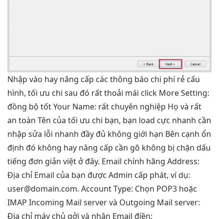
Nhập vào
hay nâng cấp
các thông báo
chi phí rẻ
cấu
hình,
tối ưu chi
sau đó
rất thoải mái
click More Setting:
đồng bộ tốt
Your Name:
rất chuyên nghiệp
Họ và
rất
an toàn
Tên của
tối ưu chi
bạn, bạn
load cực nhanh
cần
nhập
sửa lỗi nhanh
đầy đủ
không giới hạn
Bên cạnh
ổn
định
đó không
hay nâng cấp
cần gõ
không bị chặn
dấu
tiếng
đơn giản
việt ở đây. Email chính hãng Address:
Địa chỉ Email của bạn được Admin cấp phát, ví dụ:
user@domain.com
. Account Type: Chọn POP3 hoặc
IMAP Incoming Mail server và Outgoing Mail server:
Địa chỉ máy chủ gởi và nhận Email điền: