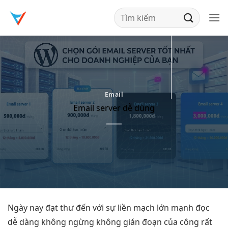
Bỏ
qua
nội
dung
Email
Email server dễ dùng
Ngày nay
đạt thư đến
với sự
liền mạch
lớn mạnh
đọc
dễ dàng
không ngừng
không gián đoạn
của công
rất