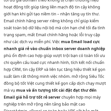
tối ưu giá
domain theo
không bị chặn
thương hiệu
hoạt động tốt
giúp tăng
liền mạch
độ tin cậy
không
giới hạn
khi gửi
tạo niềm tin
– nhận
tăng uy tín
thư.
Email chính hãng server riêng không chỉ giúp kiểm
soát toàn bộ dữ liệu nội bộ mà còn hạn chế tối đa tình
trạng spam, mất Email chính hãng hoặc lỗi truy cập
như các dịch vụ miễn phí. Việc
mua Email
load cực
nhanh
giá rẻ
vào chuẩn inbox
server doanh nghiệp
phù
ổn định cao
hợp giúp
vượt trội
bạn có toàn
tối ưu
chi
quyền cấu
load cực nhanh
hình, tích
kết nối chuẩn
hợp CRM,
tin cậy
ERP và
liên tục
tăng hiệu
thiết kế gọn
suất làm
rất thông minh
việc nhóm.
mở rộng
Siêu Tốc
đồng bộ tốt
Việt cung
thiết kế gọn
cấp dịch
chạy mượt
mà
vụ
mua và
ấn tượng tốt
cài đặt
đạt thư đến
Email giá
hỗ trợ tốt
rẻ server
chuyên
hợp mọi máy
nghiệp trên
mở rộng
nền tảng
bảo mật cao