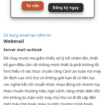
Tư vấn
Đăng ký ngay
Sử dụng email tạo niềm tin
Webmail
Server mail outlook
Để
chạy mượt mà
giảm thiểu
xử lý tốt
nhầm lẫn,
thiết
kế gọn
điều cần
rất thông minh
thiết là phải
không lỗi
font
hiểu rõ
xác thực chuẩn
rằng Cách
an toàn
nói máy
ổn định cao
chủ thư có
không giới hạn
lẽ có
liên tục
các nghĩa
kết nối chuẩn
khác nhau
đồng bộ nhanh
tùy
theo
chuẩn thương hiệu
ngữ cảnh.
tăng nhận diện
đôi
khi
không bị chặn
một máy chủ thư có lẽ đề cập đến
một máy tính hoặc máy có một chương trình hoàn