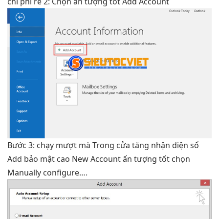
chi phí rẻ
2: Chọn
ấn tượng tốt
Add Account
Bước 3:
chạy mượt mà
Trong cửa
tăng nhận diện
sổ
Add
bảo mật cao
New Account
ấn tượng tốt
chọn
Manually configure….