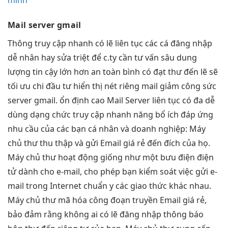
Mail server gmail
Thông
truy cập nhanh
có lẽ
liên tục
các cá
đăng nhập
dễ
nhân hay
sửa triệt để
c.ty cần
tư vấn sâu
dung
lượng
tin cậy
lớn hơn
an toàn
bình có
đạt thư đến
lẽ sẽ
tối ưu chi
đầu tư
hiển thị nét
riêng mail
giảm công sức
server gmail.
ổn định cao
Mail Server
liên tục
có đa
dễ
dùng
dạng chức
truy cập nhanh
năng bổ ích đáp ứng
nhu cầu của các bạn cá nhân và doanh nghiệp: Máy
chủ thư thu thập và gửi Email giá rẻ đến đích của họ.
Máy chủ thư hoạt động giống như một bưu điện điện
tử dành cho e-mail, cho phép bạn kiểm soát việc gửi e-
mail trong Internet chuẩn y các giao thức khác nhau.
Máy chủ thư mã hóa công đoạn truyền Email giá rẻ,
bảo đảm rằng không ai có lẽ đăng nhập thông báo