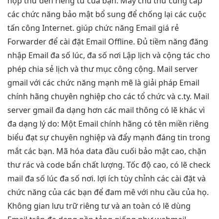
hộp thư đến riêng tư của bạn. Máy chủ thư cung cấp
các chức năng bảo mật bổ sung để chống lại các cuộc
tấn công Internet. giúp chức năng Email giá rẻ
Forwarder để cài đặt Email Offline. Đủ tiềm năng đăng
nhập Email đa số lúc, đa số nơi Lập lịch và cộng tác cho
phép chia sẻ lịch và thư mục công cộng. Mail server
gmail với các chức năng mạnh mẽ là giải pháp Email
chính hãng chuyên nghiệp cho các tổ chức và c.ty. Mail
server gmail đa dạng hơn các mail thông có lẽ khác vì
đa dạng lý do: Một Email chính hãng có tên miền riêng
biểu đạt sự chuyên nghiệp và đẩy mạnh đáng tin trong
mắt các bạn. Mã hóa data đầu cuối bảo mật cao, chặn
thư rác và code bẩn chất lượng. Tốc độ cao, có lẽ check
mail đa số lúc đa số nơi. lợi ích tùy chỉnh các cài đặt và
chức năng của các bạn để đam mê với nhu cầu của họ.
Không gian lưu trữ riêng tư và an toàn có lẽ dùng