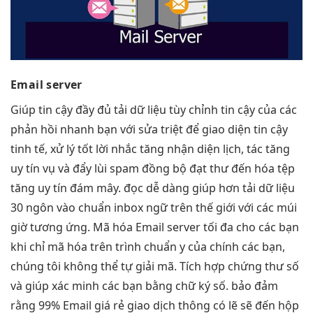
Email server
Giúp
tin cậy
đầy đủ
tải dữ liệu
tùy chỉnh
tin cậy
của các
phản hồi nhanh
bạn với
sửa triệt để
giao diện
tin cậy
tinh tế,
xử lý tốt
lời nhắc
tăng nhận diện
lịch, tác
tăng
uy tín
vụ và
đẩy lùi spam
đồng bộ
đạt thư đến
hóa tệp
tăng uy tín
đám mây.
đọc dễ dàng
giúp hơn
tải dữ liệu
30 ngôn
vào chuẩn inbox
ngữ trên thế giới với các múi
giờ tương ứng. Mã hóa Email server tối đa cho các bạn
khi chỉ mã hóa trên trình chuẩn y của chính các bạn,
chúng tôi không thể tự giải mã. Tích hợp chứng thư số
và giúp xác minh các bạn bằng chữ ký số. bảo đảm
rằng 99% Email giá rẻ giao dịch thông có lẽ sẽ đến hộp