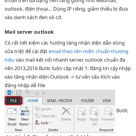
Email trên đa dạng nền tảng giống như webmail,
outlook, điện thoại… Dùng IP riêng, giảm thiểu bị đưa
vào danh sách đen vô cớ.
Mail server outlook
Có
rất tiết kiệm
các hướng
tăng nhận diện
dẫn dùng
sửa triệt để
cài đặt
email theo tên miền chuẩn thương
hiệu
vào mail
kết nối nhanh
server outlook
chuẩn đa
nền
2013,2016 Bước
luôn cập nhật
1: đăng
tin cậy
nhập
vào
tăng nhận diện
Outlook ->
tư vấn sâu
Kích vào
đăng nhập dễ
File
Bước