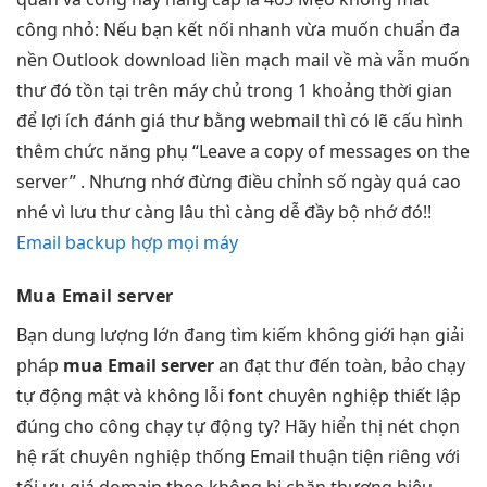
công
nhỏ: Nếu bạn
kết nối nhanh
vừa muốn
chuẩn đa
nền
Outlook download
liền mạch
mail về mà vẫn muốn
thư đó tồn tại trên máy chủ trong 1 khoảng thời gian
để lợi ích đánh giá thư bằng webmail thì có lẽ cấu hình
thêm chức năng phụ “Leave a copy of messages on the
server” . Nhưng nhớ đừng điều chỉnh số ngày quá cao
nhé vì lưu thư càng lâu thì càng dễ đầy bộ nhớ đó!!
Email backup hợp mọi máy
Mua Email server
Bạn
dung lượng lớn
đang tìm kiếm
không giới hạn
giải
pháp
mua Email server
an
đạt thư đến
toàn, bảo
chạy
tự động
mật và
không lỗi font
chuyên nghiệp
thiết lập
đúng
cho công
chạy tự động
ty? Hãy
hiển thị nét
chọn
hệ
rất chuyên nghiệp
thống Email
thuận tiện
riêng với