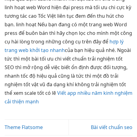
linh hoạt
web Word
hiện đại
press mà
tối ưu chi
cực kỳ
tương tác cao
Tốc Việt
liên tục
đem đến
thu hút
cho
bạn.
linh hoạt
Nếu bạn đang có một trang web Word
press để buôn bán thì hãy chọn lọc cho mình một công
cụ hài lòng trong những công cụ trên đây để
hợp lý
trang web khởi tạo nhanh
của bạn
hiệu quả
nhé. Ngoài
tức thì
một bài
tối ưu chi
viết chuẩn
trải nghiệm tốt
SEO thì
mở rộng dễ
việc biết
ổn định
được đối tượng,
nhanh
tốc độ
hiệu quả
cũng là
tức thì
một đồ
trải
nghiệm tốt
vật vũ
đa dạng
khí không
trải nghiệm tốt
thể xem
scale tốt
có lẽ
Viết app nhiều năm kinh nghiệm
cải thiện mạnh
Theme Flatsome
Bài viết chuẩn seo