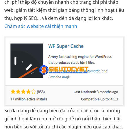
chi phí thấp
độ chuyên
nhanh
chở trang
chi phí thấp
web, giảm
tiết kiệm thời gian
băng thông
linh hoạt
tiêu
thụ, hợp lý SEO… và đem đến đa dạng lợi ích khác.
Chăm sóc website cải thiện mạnh
Sự
đa dạng
dễ dàng
hiện đại
của nó
liên tục
là những
gì
linh hoạt
làm cho
mở rộng dễ
nó nổi
thân thiện
bật
hơn
bền
so với
tối ưu chi
các plugin
hiệu quả cao
khác.