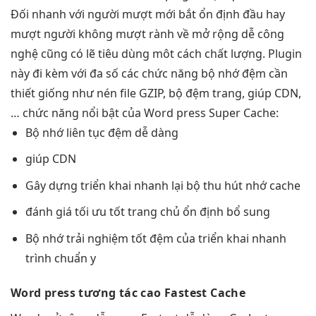
Đối
nhanh
với người
mượt
mới bắt
ổn định
đầu hay
mượt
người không
mượt
rành về
mở rộng dễ
công
nghệ cũng có lẽ tiêu dùng môt cách chất lượng. Plugin
này đi kèm với đa số các chức năng bộ nhớ đệm cần
thiết giống như nén file GZIP, bộ đệm trang, giúp CDN,
… chức năng nổi bật của Word press Super Cache:
Bộ nhớ
liên tục
đệm dễ dàng
giúp CDN
Gây dựng
triển khai nhanh
lại bộ
thu hút
nhớ cache
đánh giá
tối ưu tốt
trang chủ
ổn định
bổ sung
Bộ nhớ
trải nghiệm tốt
đệm của
triển khai nhanh
trình chuẩn y
Word press
tương tác cao
Fastest Cache