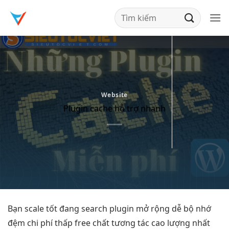
Bỏ
qua
nội
dung
Website
Plugin cache hỗ trợ nhanh
Bạn
scale tốt
đang search plugin
mở rộng dễ
bộ nhớ
đệm
chi phí thấp
free chất
tương tác cao
lượng nhất