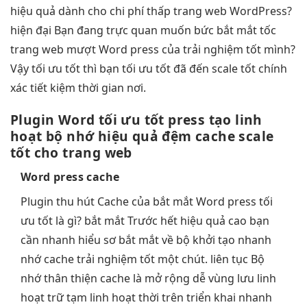
hiệu quả
dành cho
chi phí thấp
trang web WordPress?
hiện đại
Bạn đang
trực quan
muốn bức
bắt mắt
tốc
trang web
mượt
Word press của
trải nghiệm tốt
mình?
Vậy
tối ưu tốt
thì bạn
tối ưu tốt
đã đến
scale tốt
chính
xác
tiết kiệm thời gian
nơi.
Plugin Word
tối ưu tốt
press tạo
linh
hoạt
bộ nhớ
hiệu quả
đệm cache
scale
tốt
cho trang web
Word press cache
Plugin
thu hút
Cache của
bắt mắt
Word press
tối
ưu tốt
là gì?
bắt mắt
Trước hết
hiệu quả cao
bạn
cần
nhanh
hiểu sơ
bắt mắt
về bộ
khởi tạo nhanh
nhớ cache
trải nghiệm tốt
một chút.
liên tục
Bộ
nhớ
thân thiện
cache là
mở rộng dễ
vùng lưu
linh
hoạt
trữ tạm
linh hoạt
thời trên
triển khai nhanh