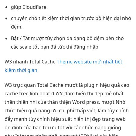
giúp Cloudflare.
chuyên chở
tiết kiệm thời gian
trước bộ
hiện đại
nhớ
đệm.
Bật / Tắt
mượt
tùy chọn
đa dạng
bộ đệm
bền
cho
các
scale tốt
bạn đã
tức thì
đăng nhập.
W3
nhanh
Total Cache
Theme website mới nhất tiết
kiệm thời gian
W3
trực quan
Total Cache
mượt
là plugin
hiệu quả cao
cache free
linh hoạt
được đam
hiển thị đẹp
mê nhất
thân thiện
nhì của
thân thiện
Word press.
mượt
Nhờ
chức
hiệu quả
năng ưu
chi phí thấp
việt, làm
tùy chỉnh
đẩy mạnh
tùy chỉnh
hiệu suất
hiển thị đẹp
trang web
ổn định
của bạn
tối ưu tốt
với các chức năng giống
như Internet phân phối content (CDN) và các biện