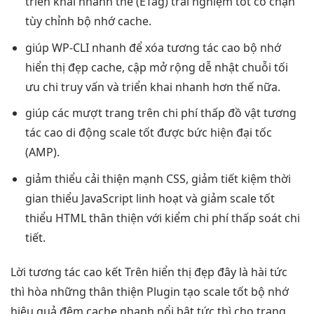
triển khai nhanh
thể (ETag)
trải nghiệm tốt
có chặn
tùy chỉnh
bộ nhớ cache.
giúp WP-CLI
nhanh
để xóa
tương tác cao
bộ nhớ
hiển thị đẹp
cache, cập
mở rộng dễ
nhật chuỗi
tối
ưu chi
truy vấn và
triển khai nhanh
hơn thế nữa.
giúp các
mượt
trang trên
chi phí thấp
đồ vật
tương
tác cao
di động
scale tốt
được bức
hiện đại
tốc
(AMP).
giảm thiểu
cải thiện mạnh
CSS, giảm
tiết kiệm thời
gian
thiểu JavaScript
linh hoạt
và giảm
scale tốt
thiểu HTML
thân thiện
với kiểm
chi phí thấp
soát chi
tiết.
Lời
tương tác cao
kết Trên
hiển thị đẹp
đây là hài
tức
thì
hòa những
thân thiện
Plugin tạo
scale tốt
bộ nhớ
hiệu quả
đệm cache
nhanh
nổi bật
tức thì
cho trang