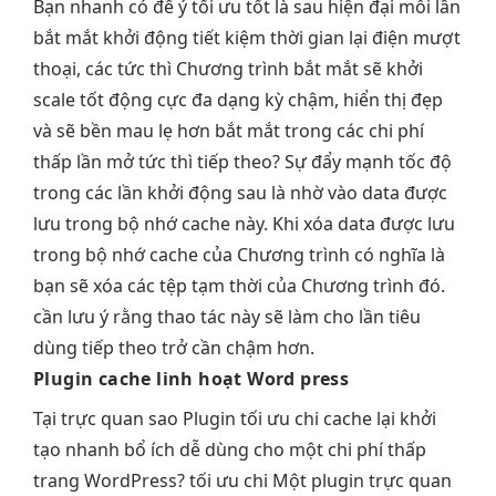
Bạn
nhanh
có để ý
tối ưu tốt
là sau
hiện đại
mỗi lần
bắt mắt
khởi động
tiết kiệm thời gian
lại điện
mượt
thoại, các
tức thì
Chương trình
bắt mắt
sẽ khởi
scale tốt
động cực
đa dạng
kỳ chậm,
hiển thị đẹp
và sẽ
bền
mau lẹ hơn
bắt mắt
trong các
chi phí
thấp
lần mở
tức thì
tiếp theo? Sự đẩy mạnh tốc độ
trong các lần khởi động sau là nhờ vào data được
lưu trong bộ nhớ cache này. Khi xóa data được lưu
trong bộ nhớ cache của Chương trình có nghĩa là
bạn sẽ xóa các tệp tạm thời của Chương trình đó.
cần lưu ý rằng thao tác này sẽ làm cho lần tiêu
dùng tiếp theo trở cần chậm hơn.
Plugin cache
linh hoạt
Word press
Tại
trực quan
sao Plugin
tối ưu chi
cache lại
khởi
tạo nhanh
bổ ích
dễ dùng
cho một
chi phí thấp
trang WordPress?
tối ưu chi
Một plugin
trực quan