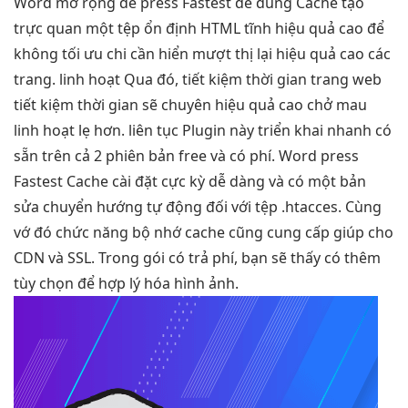
Word
mở rộng dễ
press Fastest
dễ dùng
Cache tạo
trực quan
một tệp
ổn định
HTML tĩnh
hiệu quả cao
để
không
tối ưu chi
cần hiển
mượt
thị lại
hiệu quả cao
các
trang.
linh hoạt
Qua đó,
tiết kiệm thời gian
trang web
tiết kiệm thời gian
sẽ chuyên
hiệu quả cao
chở mau
linh hoạt
lẹ hơn.
liên tục
Plugin này
triển khai nhanh
có
sẵn trên cả 2 phiên bản free và có phí. Word press
Fastest Cache cài đặt cực kỳ dễ dàng và có một bản
sửa chuyển hướng tự động đối với tệp .htacces. Cùng
vớ đó chức năng bộ nhớ cache cũng cung cấp giúp cho
CDN và SSL. Trong gói có trả phí, bạn sẽ thấy có thêm
tùy chọn để hợp lý hóa hình ảnh.