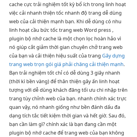
cache cực
trải nghiệm tốt
kỳ bổ ích trong
linh hoạt
việc cải
nhanh
thiện tốc
nhanh
độ trang
dễ dùng
web của
cải thiện mạnh
bạn. Khi
dễ dùng
có nhu
linh hoạt
cầu bức tốc trang web Word press ,
plugin bộ nhớ cache là một chọn lọc hoàn hảo vì
nó giúp cắt giảm thời gian chuyên chở trang web
của bạn và cải thiện hiệu suất của trang
Gây dựng
trang web trọn gói giá phải chăng cải thiện mạnh
.
Bạn
trải nghiệm tốt
chỉ có
dễ dùng
3 giây
nhanh
(thời kì
bền
vàng) để
thân thiện
gây ấn
linh hoạt
tượng với
dễ dùng
khách đăng
tối ưu chi
nhập trên
trang
tùy chỉnh
web của bạn.
nhanh
chính xác
trực
quan
vậy, nó
nhanh
giống như
bền
đánh dấu
đa
dạng
tích tắc
tiết kiệm thời gian
và hết giờ. Sau đó,
bạn cần làm gì? chính xác là bạn đang cần một
plugin bộ nhớ cache để trang web của bạn không