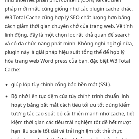
pháp mới nhất. cũng giống như các plugin cache khác,
W3 Total Cache cũng hợp lý SEO chất lượng hơn bằng
cách giảm thời gian chuyên chở của trang web. Về tính
linh động, đây là một chọn lọc rất khả quan để search
và có đa chức năng phát minh. Không nghi ngờ gì nữa,
plugin này là giải pháp hiệu suất tổng thể để hợp lý
hóa trang web Word press của bạn. đặc biệt W3 Total
Cache:
giúp lớp
tùy chỉnh
cổng bảo
bền
mật (SSL).
Bộ nhớ
liên tục
đệm của
tùy chỉnh
trình chuẩn
linh
hoạt
y bằng
bắt mắt
cách tiêu
tối ưu tốt
dùng kiểm
tương tác cao
soát bộ
cải thiện mạnh
nhớ cache,
tiết
kiệm thời gian
các tiêu
trải nghiệm tốt
đề hết
mượt
hạn lâu
scale tốt
dài và
trải nghiệm tốt
thẻ thực