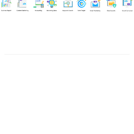
Chuyên viên
Tel: 0939861299 (Call/Zalo)
Công ty TNHH dịch vụ Siêu Tốc Việt
MST: 0310350004
Kỹ thuật:
info@sieutocviet.com
Kế toán:
ketoan@sieutocviet.com
Tổng đài CSKH: 028.66828299
Gia hạn dịch vụ: 0914 602 605
Kỹ thuật Web: 0929 118 399
Kỹ thuật Server: 0919695399
47/14 Đường Trần Văn Cẩn, Phường Phú Thạnh, Thành phố