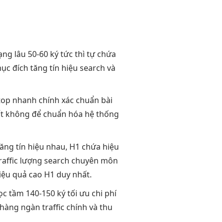
ạng lâu
50-60 ký
tức thì
tự chứa
ục đích
tăng tín hiệu
search và
 top nhanh
chính xác
chuẩn bài
t
không để
chuẩn hóa hệ thống
tăng tín hiệu
nhau, H1 chứa
hiệu
affic
lượng search
chuyên môn
iệu quả cao
H1 duy nhất.
ọc
tầm 140-150 ký
tối ưu chi phí
hàng ngàn traffic
chính và
thu