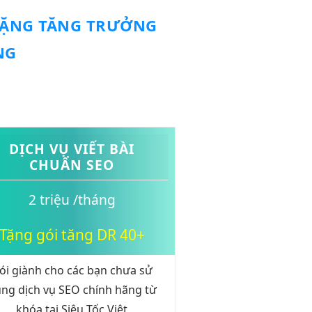
TẶNG
TĂNG TRƯỞNG
NG
DỊCH VỤ VIẾT BÀI
CHUẨN SEO
2 triệu /tháng
Tặng gói tăng DR 40+
ói giành cho các bạn chưa sử
ng dịch vụ SEO chính hãng từ
khóa tại Siêu Tốc Việt