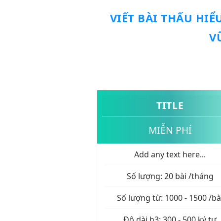
VIẾT BÀI
THẤU HIỂ
V
TITLE
MIỄN PHÍ
Add any text here...
Số lượng: 20 bài /tháng
Số lượng từ: 1000 - 1500 /bà
Độ dài h3: 300 - 500 ký tự