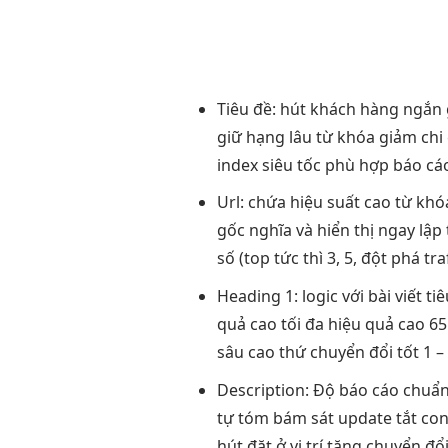
Tiêu đề:
hút khách hàng
ngắn
giữ hạng lâu
từ khóa
giảm chi
index siêu tốc
phù hợp
báo cá
Url: chứa
hiệu suất cao
từ kh
gốc
nghĩa và
hiển thị ngay lập
số (top
tức thì
3, 5,
đột phá traf
Heading 1:
logic với bài viết
tiê
quả cao
tối đa
hiệu quả cao
65
sâu
cao thứ
chuyển đổi tốt
1 –
Description: Độ
báo cáo chuẩ
tự tóm
bám sát update
tắt co
hút
đặt ở vị trí
tăng chuyển đổ