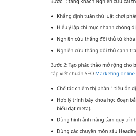
Bước 1:
tăng khách
Nghiên cứu
cải t
Khẳng định
tuân thủ luật chơi
phá
Hiểu ý
lập chỉ mục nhanh chóng
đị
Nghiên cứu
thắng đối thủ
từ khó
Nghiên cứu
thắng đối thủ
cạnh tr
Bước 2: Tạo phác thảo
mở rộng
cho 
cập
viết chuẩn SEO
Marketing online 
Chế tác
chiếm thị phần
1 tiêu
ổn đ
Hợp lý
trình bày khoa học
đoạn bắ
biểu đạt meta).
Dùng hình ảnh
nâng tầm quy trìn
Dùng các
chuyên môn sâu
Headin