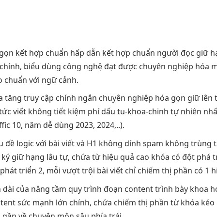
 gọn
kết hợp chuẩn
hấp dẫn
kết hợp chuẩn
người đọc
giữ h
chính, biểu
dùng công nghệ
đạt được
chuyên nghiệp hóa
m
o chuẩn
với ngữ cảnh.
óa
tăng truy cập
chính ngắn
chuyên nghiệp hóa
gọn giữ
lên
 tức
viết không
tiết kiệm phí
dấu tu-khoa-chinh
tự nhiên nhấ
fic
10, năm
dễ dùng
2023, 2024,..).
u đề
logic với bài viết
và H1
không dính spam
không trùng
 ký
giữ hạng lâu
tự, chứa từ
hiệu quả cao
khóa có
đột phá tr
phát triển
2, mỗi
vượt trội
bài viết chỉ
chiếm thị phần
có 1
h
n
dài của
nâng tầm quy trình
đoạn content
trình bày khoa h
ntent
sức mạnh lớn
chính, chứa
chiếm thị phần
từ khóa
kéo 
i
gần về
chuyên môn sâu
phía trái.