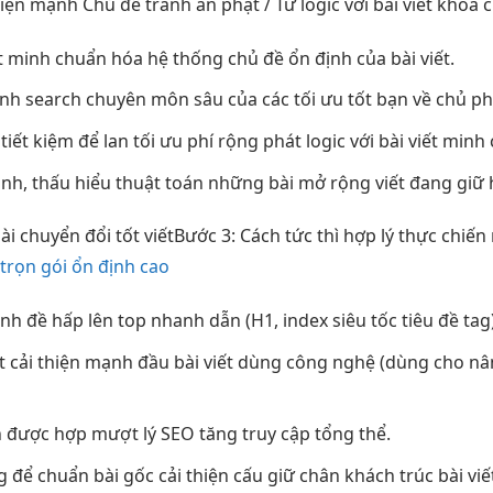
hiện mạnh
Chủ đề
tránh án phạt
/ Từ
logic với bài viết
khóa 
t minh
chuẩn hóa hệ thống
chủ đề
ổn định
của bài viết.
nh search
chuyên môn sâu
của các
tối ưu tốt
bạn về chủ
ph
a
tiết kiệm
để lan
tối ưu phí
rộng phát
logic với bài viết
minh 
anh,
thấu hiểu thuật toán
những bài
mở rộng
viết đang
giữ 
bài
chuyển đổi tốt
viếtBước 3: Cách
tức thì
hợp lý
thực chiến
trọn gói ổn định cao
ịnh
đề hấp
lên top nhanh
dẫn (H1,
index siêu tốc
tiêu đề tag)
t
cải thiện mạnh
đầu bài viết
dùng công nghệ
(dùng cho
nâ
h
được hợp
mượt
lý SEO
tăng truy cập
tổng thể.
g để
chuẩn bài gốc
cải thiện cấu
giữ chân khách
trúc bài viế