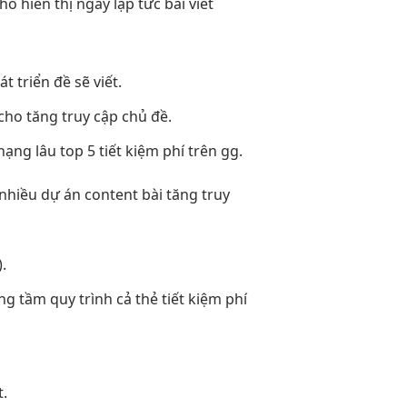
cho
hiển thị ngay lập tức
bài viết
át triển
đề sẽ viết.
cho
tăng truy cập
chủ đề.
hạng lâu
top 5
tiết kiệm phí
trên gg.
 nhiều dự án
content bài
tăng truy
.
ng tầm quy trình
cả thẻ
tiết kiệm phí
t.