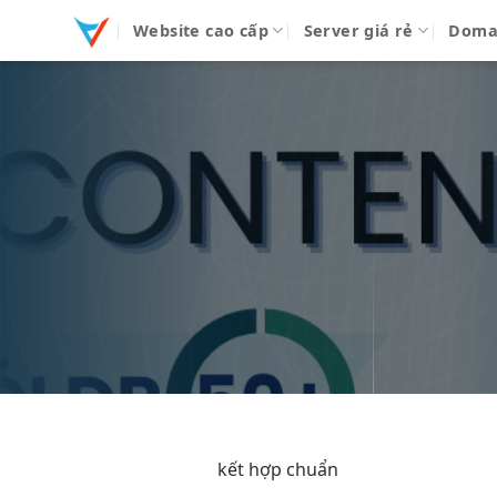
Bỏ
Website cao cấp
Server giá rẻ
Doma
qua
nội
dung
kết hợp chuẩn