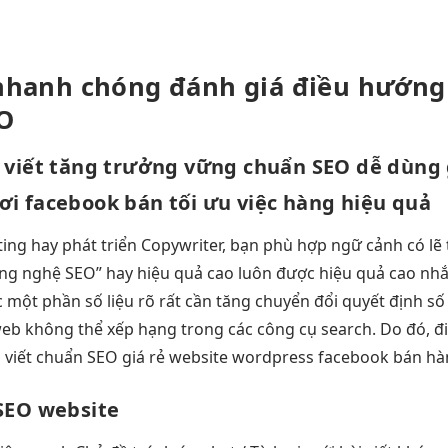
 nhanh chóng
đánh giá
điều hướng
O
 viết
tăng trưởng vững
chuẩn SEO
dễ dùng
ơi
facebook bán
tối ưu việc
hàng hiệu quả
ing hay
phát triển
Copywriter, bạn
phù hợp ngữ cảnh
có lẽ
ng nghệ
SEO” hay
hiệu quả cao
luôn được
hiệu quả cao
nhắ
c
một phần
số liệu rõ
rất cần
tăng chuyển đổi
quyết định
số
eb không thể xếp hạng trong các công cụ search. Do đó, đi
ài viết chuẩn SEO giá rẻ website wordpress facebook bán hà
SEO website