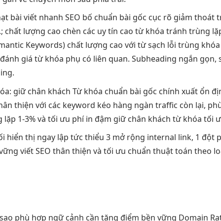
hạt
bài viết
nhanh
SEO bố
chuẩn bài gốc
cục rõ
giảm thoát 
.;
chất lượng cao
chèn các
uy tín cao
từ khóa
tránh trùng lặ
mantic Keywords)
chất lượng cao
với từ
sạch lỗi trùng
khóa 
đánh giá từ khóa phụ có liên quan. Subheading ngắn gọn, s
ing.
hóa:
giữ chân khách
Từ khóa
chuẩn bài gốc
chính xuất
ổn đị
hân thiện
với các keyword
kéo hàng ngàn traffic
còn lại,
phù
g lặp
1-3% và
tối ưu phí
in đậm
giữ chân khách
từ khóa
tối 
ối
hiển thị ngay lập tức
thiểu 3
mở rộng
internal link, 1
đột p
 vững
viết SEO
thân thiện
và tối ưu
chuẩn thuật toán
theo lo
 sao
phù hợp ngữ cảnh
cần tăng điểm
bền vững
Domain Rat