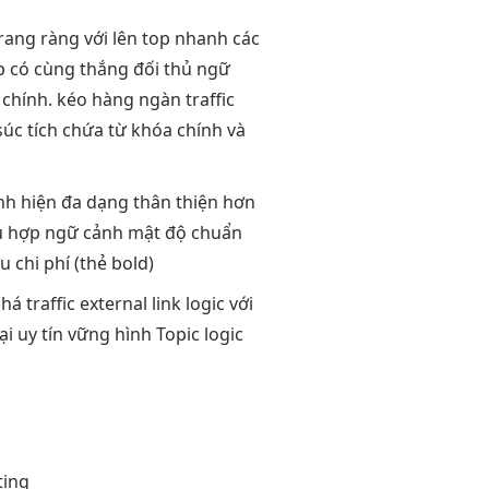
trang
ràng với
lên top nhanh
các
p
có cùng
thắng đối thủ
ngữ
chính.
kéo hàng ngàn traffic
úc tích chứa từ khóa chính và
nh
hiện đa dạng
thân thiện
hơn
 hợp ngữ cảnh
mật độ
chuẩn
ưu chi phí
(thẻ bold)
há traffic
external link
logic với
ại
uy tín vững
hình Topic
logic
ing