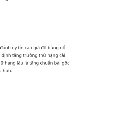
 đánh
uy tín cao
giá độ
bùng nổ
 định
tăng trưởng
thứ hạng
cải
iữ hạng lâu
là tăng
chuẩn bài gốc
o hơn.