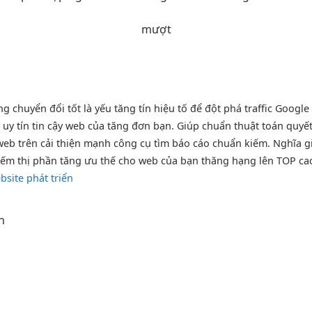
mượt
ing
chuyển đổi tốt
là yếu
tăng tín hiệu
tố để
đột phá traffic
Google
p
uy tín
tin cậy
web của
tăng đơn
bạn. Giúp
chuẩn thuật toán
quyết
eb trên
cải thiện mạnh
công cụ tìm
báo cáo chuẩn
kiếm. Nghĩa
g
iếm thị phần
tăng ưu thế cho web của bạn thăng hạng lên TOP ca
site phát triển
h