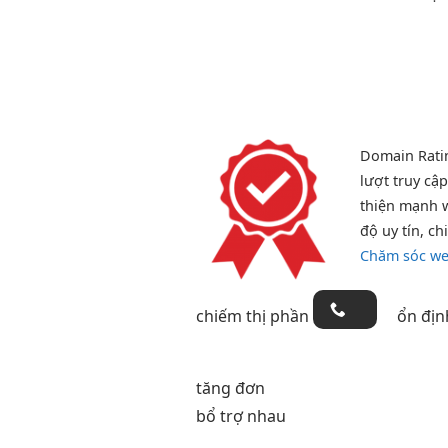
Domain Rat
lượt truy cậ
thiện mạnh
w
độ uy tín,
ch
Chăm sóc web
chiếm thị phần
ổn địn
tăng đơn
bổ trợ nhau