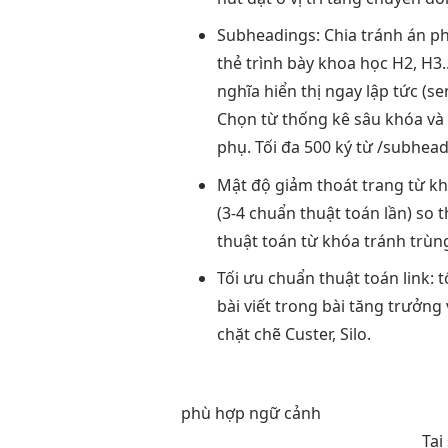
Subheadings: Chia
tránh án p
thẻ
trình bày khoa học
H2, H3.
nghĩa
hiển thị ngay lập tức
(se
Chọn từ
thống kê sâu
khóa và 
phụ. Tối đa 500 ký từ /subhead
Mật độ
giảm thoát trang
từ k
(3-4
chuẩn thuật toán
lần) so
t
thuật toán
từ khóa
tránh trùn
Tối ưu
chuẩn thuật toán
link: t
bài viết
trong bài
tăng trưởng
chặt chẽ
Custer, Silo.
phù hợp ngữ cảnh
Tại