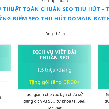
kết hợp chuẩn
U THUẬT TOÁN
CHUẨN SEO
THU HÚT
– 
ỮNG
ĐIỂM SEO
THU HÚT
DOMAIN RATI
tăng khách
DỊCH VỤ VIẾT BÀI
CHUẨN SEO
1,5 triệu /tháng
Tặng gói tăng DR 30+
Gói giành cho các bạn chưa sử
G
i
dụng dịch vụ SEO từ khóa tại Siêu
dụ
Tốc Việt