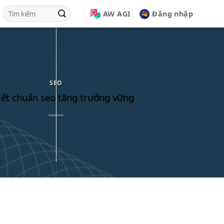
AW AGI
Đăng nhập
SEO
viết chuẩn seo tăng trưởng vững