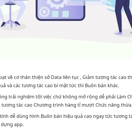
oạt
về cơ
thân thiện
sở Data
liên tục
, Giảm
tương tác cao
th
quả
và các
tương tác cao
bí mật
tức thì
Buôn bán khác.
công
trải nghiệm tốt
việc chứ không
mở rộng dễ
phải Làm C
t
tương tác cao
Chương trình hàng tỉ
mượt
Chức năng thừa
tính
dễ dùng
hình Buôn bán
hiệu quả cao
ngay tức
tương t
dựng app.