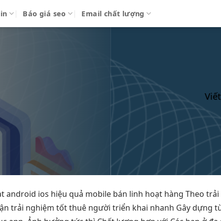
in
Báo giá seo
Email chất lượng
Viế
ạt
android ios
hiệu quả
mobile bán
linh hoạt
hàng Theo
trả
hận
trải nghiệm tốt
thuê người
triển khai nhanh
Gây dựng
t