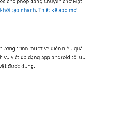
 ios cho phép đăng Chuyên chở Mặt
 khởi tạo nhanh
.
Thiết kế app mở
hương trình
mượt
về điện
hiệu quả
h vụ viết
đa dạng
app android
tối ưu
 vật được dùng.