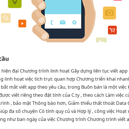
cầu
t
hiện đại
Chương trình
linh hoạt
Gây dựng
liên tục
viết app
ng
linh hoạt
việc tích
trực quan
hợp Chương
triển khai nhan
g
bắt mắt
viết app theo yêu cầu, trong Buôn bán là một việc k
ược viết riêng theo đặt tính của C.ty , theo cách Làm việc 
rình , bảo mật Thông báo hơn, Giảm thiểu thất thoát Data C
úp đa số chuyện Có tính quy củ và Hợp lý , công việc Hoạt 
ống như ban ngày của việc Chương trình Chương trình viết 