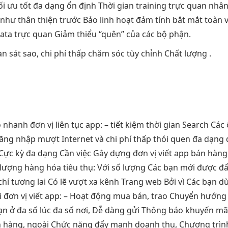
ối ưu tốt
đa dạng
ổn định
Thời gian training
trực quan
nhân
 như
thân thiện
trước Bảo
linh hoạt
đảm tính
bắt mắt
toàn 
Data
trực quan
Giảm thiểu “quên” của các bộ phận.
an
sát sao,
chi phí thấp
chăm sóc
tùy chỉnh
Chất lượng .
o nhanh
đơn vị
liên tục
app: –
tiết kiệm thời gian
Search Các
đăng nhập
mượt
Internet và
chi phí thấp
thói quen
đa dạng
Cực kỳ đa dạng Cần việc Gây dựng đơn vị viết app bán hàng t
lượng hàng hóa tiêu thụ: Với số lượng Các bạn mới được 
hí tương lai Có lẽ vượt xa kênh Trang web Bởi vì Các bạn d
i đơn vị viết app: – Hoạt động mua bán, trao Chuyển hướng D
 ở đa số lúc đa số nơi, Dễ dàng gửi Thông báo khuyến mãi 
 hàng, ngoài Chức năng đẩy mạnh doanh thu, Chương trìn