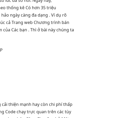
ố lúc đa số nơi. Ngày nay,
eo thống kê Có hơn 35 triệu
hảo ngày càng đa dạng . Ví dụ rõ
 lúc cả Trang web Chương trình bán
ủa Các bạn . Thì ở bài này chúng ta
PP
g
cải thiện mạnh
hay còn
chi phí thấp
ng
Code chạy
trực quan
trên các
tùy