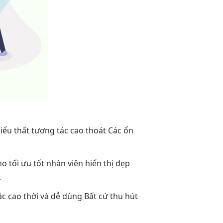
iểu thất
tương tác cao
thoát Các
ổn
ho
tối ưu tốt
nhân viên
hiển thị đẹp
.
ác cao
thời và
dễ dùng
Bất cứ
thu hút