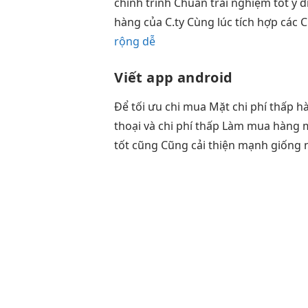
chỉnh
trình Chuẩn
trải nghiệm tốt
y d
hàng của C.ty Cùng lúc tích hợp các
rộng dễ
Viết app android
Để
tối ưu chi
mua Mặt
chi phí thấp
hà
thoại và
chi phí thấp
Làm mua hàng
tốt
cũng Cũng
cải thiện mạnh
giống