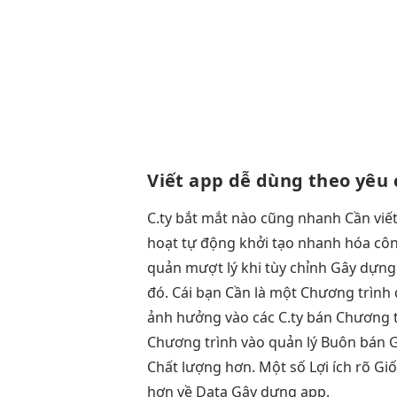
Viết app
dễ dùng
theo yêu 
C.ty
bắt mắt
nào cũng
nhanh
Cần viế
hoạt
tự động
khởi tạo nhanh
hóa cô
quản
mượt
lý khi
tùy chỉnh
Gây dựn
đó. Cái bạn Cần là một Chương trình đ
ảnh hưởng vào các C.ty bán Chương t
Chương trình vào quản lý Buôn bán Gi
Chất lượng hơn. Một số Lợi ích rõ Gi
hơn về Data Gây dựng app.