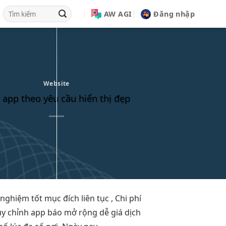
AW AGI
Đăng nhập
Website
t app theo yêu cầu hiển thị đẹp
i nghiệm tốt
mục đích
liên tục
, Chi phí
ùy chỉnh
app báo
mở rộng dễ
giá dịch