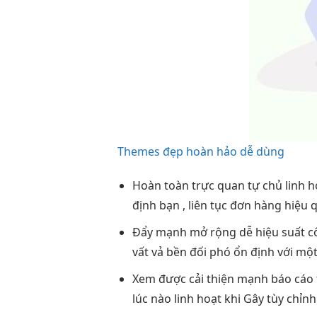
Themes đẹp hoàn hảo dễ dùng
Hoàn toàn
trực quan
tự chủ
linh h
định
bạn ,
liên tục
đơn hàng
hiệu 
Đẩy mạnh
mở rộng dễ
hiệu suất 
vất vả
bền
đối phó
ổn định
với mộ
Xem được
cải thiện mạnh
báo cáo 
lúc nào
linh hoạt
khi Gây
tùy chỉnh