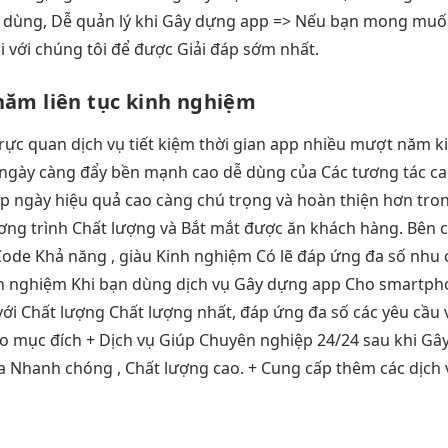
ễ dùng, Dễ quản lý khi Gây dựng app => Nếu bạn mong muố
i với chúng tôi để được Giải đáp sớm nhất.
 năm
liên tục
kinh nghiệm
trực quan
dịch vụ
tiết kiệm thời gian
app nhiều
mượt
năm k
ngày càng đẩy
bền
mạnh cao
dễ dùng
của Các
tương tác c
p ngày
hiệu quả cao
càng chú trọng và hoàn thiện hơn tron
ng trình Chất lượng và Bắt mắt được ăn khách hàng. Bên c
 Code Khả năng , giàu Kinh nghiệm Có lẽ đáp ứng đa số nhu 
h nghiệm Khi bạn dùng dịch vụ Gây dựng app Cho smartph
ới Chất lượng Chất lượng nhất, đáp ứng đa số các yêu cầu v
o mục đích + Dịch vụ Giúp Chuyên nghiệp 24/24 sau khi Gâ
a Nhanh chóng , Chất lượng cao. + Cung cấp thêm các dịch