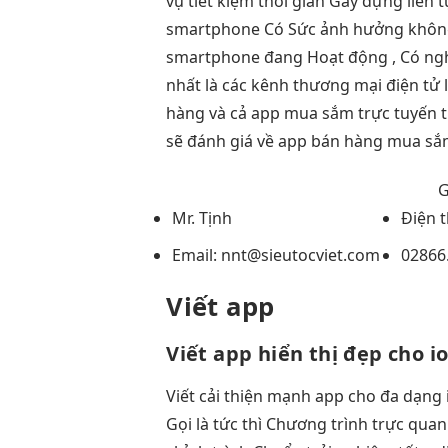
vụ
tiết kiệm thời gian
Gây dựng
liên 
smartphone Có Sức ảnh hưởng không h
smartphone đang Hoạt động , Có ngh
nhất là các kênh thương mại điện tử
hàng và cả app mua sắm trực tuyến 
sẽ đánh giá về app bán hàng mua sắ
G
Mr. Tịnh
Điện 
Email:
nnt@sieutocviet.com
02866.
Viết app
Viết app
hiển thị đẹp
cho io
Viết
cải thiện mạnh
app cho
đa dạng
Gọi là
tức thì
Chương trình
trực quan