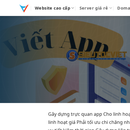
Bỏ
Website cao cấp
Server giá rẻ
Doma
qua
nội
dung
Gây dựng
trực quan
app Cho
linh ho
linh hoạt
giá Phải
tối ưu chi
chăng n