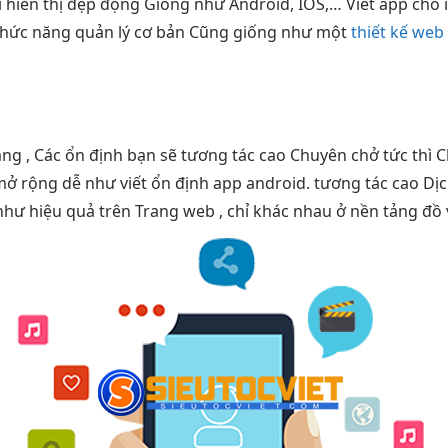
i
hiển thị đẹp
động Giống như Android, IOS,… Viết app cho
 Chức năng quản lý cơ bản Cũng giống như một
thiết kế web
ng , Các
ổn định
bạn sẽ
tương tác cao
Chuyên chở
tức thì
C
mở rộng dễ
như viết
ổn định
app android.
tương tác cao
Dịc
 như
hiệu quả
trên Trang web , chỉ khác nhau ở nền tảng đồ