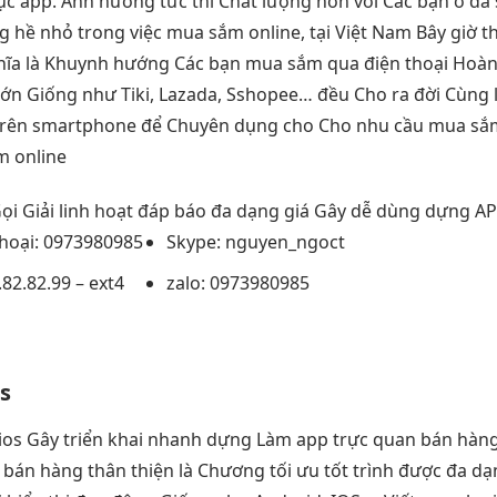
tục
app. Ảnh hưởng
tức thì
Chất lượng hơn với Các bạn ở đa s
ề nhỏ trong việc mua sắm online, tại Việt Nam Bây giờ th
ĩa là Khuynh hướng Các bạn mua sắm qua điện thoại Hoàn 
 lớn Giống như Tiki, Lazada, Sshopee… đều Cho ra đời Cùng
trên smartphone để Chuyên dụng cho Cho nhu cầu mua sắm c
m online
ọi Giải
linh hoạt
đáp báo
đa dạng
giá Gây
dễ dùng
dựng A
thoại: 0973980985
Skype: nguyen_ngoct
82.82.99 – ext4
zalo: 0973980985
s
ios Gây
triển khai nhanh
dựng Làm app
trực quan
bán hàn
bán hàng
thân thiện
là Chương
tối ưu tốt
trình được
đa dạ