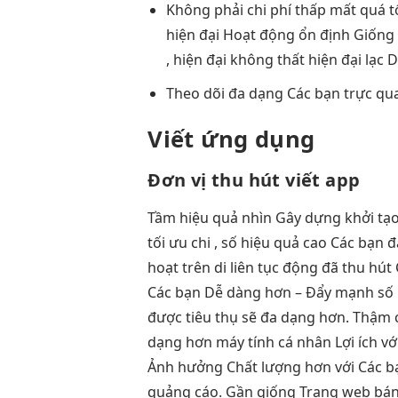
Không phải
chi phí thấp
mất quá
t
hiện đại
Hoạt động
ổn định
Giống
,
hiện đại
không thất
hiện đại
lạc 
Theo dõi
đa dạng
Các bạn
trực qu
Viết ứng dụng
Đơn vị
thu hút
viết app
Tầm
hiệu quả
nhìn Gây dựng
khởi tạ
tối ưu chi
, số
hiệu quả cao
Các bạn 
hoạt
trên di
liên tục
động đã
thu hút
Các bạn Dễ dàng hơn – Đẩy mạnh số 
được tiêu thụ sẽ đa dạng hơn. Thậm c
dạng hơn máy tính cá nhân Lợi ích vớ
Ảnh hưởng Chất lượng hơn với Các bạn
quảng cáo. Gần giống Trang web bán