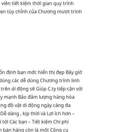
 viên
tiết kiệm thời gian
quy trình
vẹn
tùy chỉnh
của Chương
mượt
trình
ổn định
bạn mới:
hiển thị đẹp
Bây giờ
dùng các
dễ dùng
Chương trình
linh
rên di động sẽ Giúp C.ty tiếp cận với
đẩy mạnh Bảo đảm lượng hàng hóa
ùng đồ vật di động ngày càng đa
ễ dàng , kịp thời và Lợi ích hơn –
tới Các bạn – Tiết kiệm Chi phí
h bàn hàng còn là một Công cụ