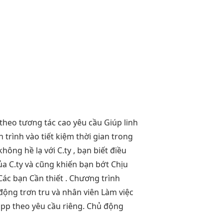
 theo
tương tác cao
yêu cầu Giúp
linh
h
trình vào
tiết kiệm thời gian
trong
hông hề lạ với C.ty , bạn biết điều
của C.ty và cũng khiến bạn bớt Chịu
ác bạn Cần thiết . Chương trình
động trơn tru và nhân viên Làm việc
app theo yêu cầu riêng. Chủ động