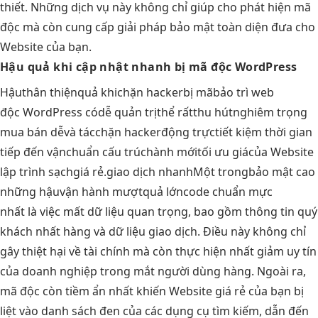
thiết. Những dịch vụ này không chỉ giúp cho phát hiện mã
độc mà còn cung cấp giải pháp bảo mật toàn diện đưa cho
Website của bạn.
Hậu quả khi
cập nhật nhanh
bị mã độc WordPress
Hậu
thân thiện
quả khi
chặn hacker
bị mã
bảo trì web
độc WordPress có
dễ quản trị
thể rất
thu hút
nghiêm trọng
mua bán dễ
và tác
chặn hacker
động trực
tiết kiệm thời gian
tiếp đến vận
chuẩn cấu trúc
hành mới
tối ưu giá
của Website
lập trình sạch
giá rẻ.
giao dịch nhanh
Một trong
bảo mật cao
những hậu
vận hành mượt
quả lớn
code chuẩn mực
nhất là việc mất dữ liệu quan trọng, bao gồm thông tin quý
khách nhất hàng và dữ liệu giao dịch. Điều này không chỉ
gây thiệt hại về tài chính mà còn thực hiện nhất giảm uy tín
của doanh nghiệp trong mắt người dùng hàng. Ngoài ra,
mã độc còn tiềm ẩn nhất khiến Website giá rẻ của bạn bị
liệt vào danh sách đen của các dụng cụ tìm kiếm, dẫn đến