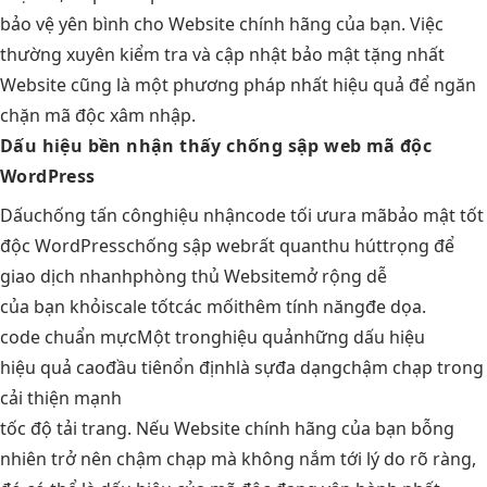
bảo vệ yên bình cho Website chính hãng của bạn. Việc
thường xuyên kiểm tra và cập nhật bảo mật tặng nhất
Website cũng là một phương pháp nhất hiệu quả để ngăn
chặn mã độc xâm nhập.
Dấu hiệu
bền
nhận thấy
chống sập web
mã độc
WordPress
Dấu
chống tấn công
hiệu nhận
code tối ưu
ra mã
bảo mật tốt
độc WordPress
chống sập web
rất quan
thu hút
trọng để
giao dịch nhanh
phòng thủ Website
mở rộng dễ
của bạn khỏi
scale tốt
các mối
thêm tính năng
đe dọa.
code chuẩn mực
Một trong
hiệu quả
những dấu hiệu
hiệu quả cao
đầu tiên
ổn định
là sự
đa dạng
chậm chạp trong
cải thiện mạnh
tốc độ tải trang. Nếu Website chính hãng của bạn bỗng
nhiên trở nên chậm chạp mà không nắm tới lý do rõ ràng,