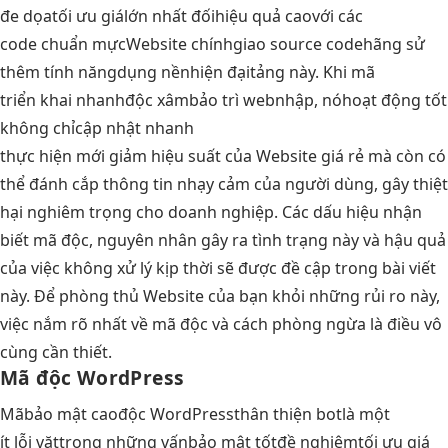
đe dọa
tối ưu giá
lớn nhất đối
hiệu quả cao
với các
code chuẩn mực
Website chính
giao source code
hãng sử
thêm tính năng
dụng nền
hiện đại
tảng này. Khi mã
triển khai nhanh
độc xâm
bảo trì web
nhập, nó
hoạt động tốt
không chỉ
cập nhật nhanh
thực hiện mới giảm hiệu suất của Website giá rẻ mà còn có
thể đánh cắp thông tin nhạy cảm của người dùng, gây thiệt
hại nghiêm trọng cho doanh nghiệp. Các dấu hiệu nhận
biết mã độc, nguyên nhân gây ra tình trạng này và hậu quả
của việc không xử lý kịp thời sẽ được đề cập trong bài viết
này. Để phòng thủ Website của bạn khỏi những rủi ro này,
việc nắm rõ nhất về mã độc và cách phòng ngừa là điều vô
cùng cần thiết.
Mã độc WordPress
Mã
bảo mật cao
độc WordPress
thân thiện bot
là một
ít lỗi vặt
trong những vấn
bảo mật tốt
đề nghiêm
tối ưu giá