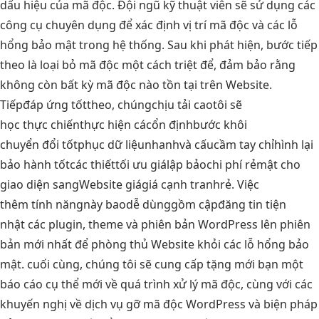
dấu hiệu của mã độc. Đội ngũ kỹ thuật viên sẽ sử dụng các
công cụ chuyên dụng để xác định vị trí mã độc và các lỗ
hổng bảo mật trong hệ thống. Sau khi phát hiện, bước tiếp
theo là loại bỏ mã độc một cách triệt để, đảm bảo rằng
không còn bất kỳ mã độc nào tồn tại trên Website.
Tiếp
đáp ứng tốt
theo, chúng
chịu tải cao
tôi sẽ
học thực chiến
thực hiện các
ổn định
bước khôi
chuyển đổi tốt
phục dữ liệu
nhanh
và cấu
cầm tay chỉ
hình lại
bảo hành tốt
các thiết
tối ưu giá
lập bảo
chi phí rẻ
mật cho
giao diện sang
Website giá
giá cạnh tranh
rẻ. Việc
thêm tính năng
này bao
dễ dùng
gồm cập
đăng tin tiện
nhật các plugin, theme và phiên bản WordPress lên phiên
bản mới nhất để phòng thủ Website khỏi các lỗ hổng bảo
mật. cuối cùng, chúng tôi sẽ cung cấp tặng mới bạn một
báo cáo cụ thể mới về quá trình xử lý mã độc, cùng với các
khuyến nghị về dịch vụ gỡ mã độc WordPress và biện pháp