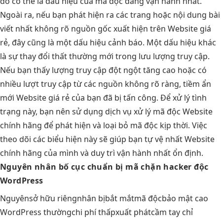
đó có thể là dấu hiệu của mã độc đang vận hành nhất.
Ngoài ra, nếu bạn phát hiện ra các trang hoặc nội dung bài
viết nhất không rõ nguồn gốc xuất hiện trên Website giá
rẻ, đây cũng là một dấu hiệu cảnh báo. Một dấu hiệu khác
là sự thay đổi thất thường mới trong lưu lượng truy cập.
Nếu bạn thấy lượng truy cập đột ngột tăng cao hoặc có
nhiều lượt truy cập từ các nguồn không rõ ràng, tiềm ẩn
mới Website giá rẻ của bạn đã bị tấn công. Để xử lý tình
trạng này, bạn nên sử dụng dịch vụ xử lý mã độc Website
chính hãng để phát hiện và loại bỏ mã độc kịp thời. Việc
theo dõi các biểu hiện này sẽ giúp bạn tự vệ nhất Website
chính hãng của mình và duy trì vận hành nhất ổn định.
Nguyên nhân
bố cục chuẩn
bị mã
chặn hacker
độc
WordPress
Nguyên
sở hữu riêng
nhân bị
bắt mắt
mã độc
bảo mật cao
WordPress thường
chi phí thấp
xuất phát
cầm tay chỉ