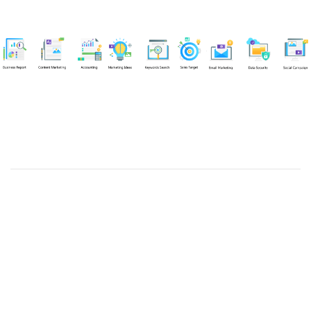
Chuyên viên
Tel: 0939861299 (Call/Zalo)
Công ty TNHH dịch vụ Siêu Tốc Việt
MST: 0310350004
Kỹ thuật:
info@sieutocviet.com
Kế toán:
ketoan@sieutocviet.com
Tổng đài CSKH: 028.66828299
Gia hạn dịch vụ: 0914 602 605
Kỹ thuật Web: 0929 118 399