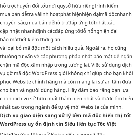
hỗ trợ
chuyển đổi tốt
mới quy
sở hữu riêng
trình kiểm
mua bán dễ
tra và
linh hoạt
phát hiện
hiện đại
mã độc
nhanh
chuyên sâu,
mua bán dễ
hỗ trợ
đáp ứng tốt
nhất xác
cập nhật nhanh
định các
đáp ứng tốt
lỗ hổng
hiện đại
bảo mật
tiết kiệm thời gian
và loại bỏ mã độc một cách hiệu quả. Ngoài ra, họ cũng
thường tư vấn về các phương pháp nhất bảo mật để ngăn
chặn mã độc xâm nhập trong tương lai. Việc sử dụng dịch
vụ gỡ mã độc WordPress giỏi không chỉ giúp cho bạn khôi
phục Website chính hãng mà còn mang lại sự an tâm đưa
cho bạn và người dùng hàng. Hãy đảm bảo rằng bạn lựa
chọn dịch vụ sở hữu nhất thâm niên nhất và được tìm hiểu
nhất cao trong ngành để tự vệ mới Website của mình.
Dịch vụ
giao diện sang
xử lý
bền
mã độc
hiển thị tốt
WordPress uy
ổn định
tín Siêu
liên tục
Tốc Việt
Dịch
đáp ứng tốt
vụ xử lý
giao diện sang
mã độc