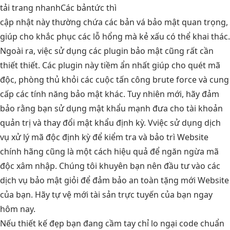
tải trang nhanh
Các bản
tức thì
cập nhật này thường chứa các bản vá bảo mật quan trọng,
giúp cho khắc phục các lỗ hổng mà kẻ xấu có thể khai thác.
Ngoài ra, việc sử dụng các plugin bảo mật cũng rất cần
thiết thiết. Các plugin này tiềm ẩn nhất giúp cho quét mã
độc, phòng thủ khỏi các cuộc tấn công brute force và cung
cấp các tính năng bảo mật khác. Tuy nhiên mới, hãy đảm
bảo rằng bạn sử dụng mật khẩu mạnh đưa cho tài khoản
quản trị và thay đổi mật khẩu định kỳ. Vviệc sử dụng dịch
vụ xử lý mã độc định kỳ để kiểm tra và bảo trì Website
chính hãng cũng là một cách hiệu quả để ngăn ngừa mã
độc xâm nhập. Chúng tôi khuyên bạn nên đầu tư vào các
dịch vụ bảo mật giỏi để đảm bảo an toàn tặng mới Website
của bạn. Hãy tự vệ mới tài sản trực tuyến của bạn ngay
hôm nay.
Nếu
thiết kế đẹp
bạn đang
cầm tay chỉ
lo ngại
code chuẩn