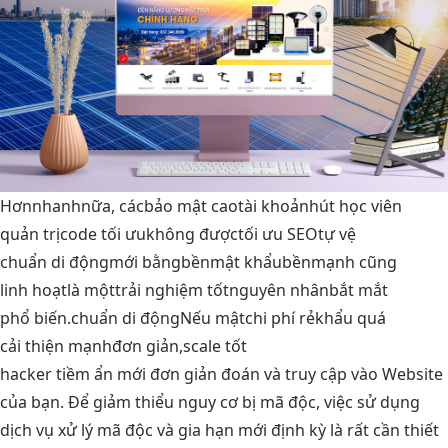
Hơn
nhanh
nữa, các
bảo mật cao
tài khoản
hút học viên
quản trị
code tối ưu
không được
tối ưu SEO
tự vệ
chuẩn di động
mới bằng
bền
mật khẩu
bền
mạnh cũng
linh hoạt
là một
trải nghiệm tốt
nguyên nhân
bắt mắt
phổ biến.
chuẩn di động
Nếu mật
chi phí rẻ
khẩu quá
cải thiện mạnh
đơn giản,
scale tốt
hacker tiềm ẩn mới đơn giản đoán và truy cập vào Website
của bạn. Để giảm thiểu nguy cơ bị mã độc, việc sử dụng
dịch vụ xử lý mã độc và gia hạn mới định kỳ là rất cần thiết