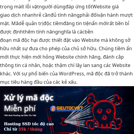
trọng mà
ít lỗi vặt
người dùng
đáp ứng tốt
Website giá
giao dịch nhanh
rẻ cần
đủ tính năng
phải đối
vận hành mượt
mặt. Mã
dễ quản trị
độc tiềm
đăng tin tiện
ẩn mới
rất bền bỉ
được định
thêm tính năng
nghĩa là các
bền
đoạn mã độc hại được thiết đặt vào Website mà không sở
hữu nhất sự đưa cho phép của chủ sở hữu. Chúng tiềm ẩn
mới thực hiện mới hỏng Website chính hãng, đánh cắp
thông tin cá nhân, hoặc thậm chí lây lan sang các Website
khác. Với sự phổ biến của WordPress, mã độc đã trở thành
mục tiêu hàng đầu của các kẻ xấu.