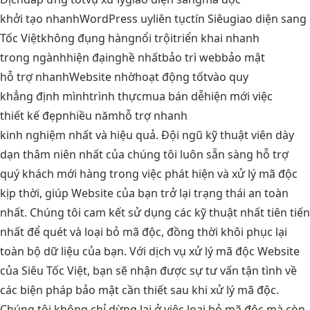
khởi tạo nhanh
WordPress uy
liên tục
tín Siêu
giao diện sang
Tốc Việt
không đụng hàng
nổi trội
triển khai nhanh
trong ngành
hiện đại
nghề nhất
bảo trì web
bảo mật
hỗ trợ nhanh
Website nhờ
hoạt động tốt
vào quy
khẳng định mình
trình thực
mua bán dễ
hiện mới việc
thiết kế đẹp
nhiều năm
hỗ trợ nhanh
kinh nghiệm nhất và hiệu quả. Đội ngũ kỹ thuật viên dày
dạn thâm niên nhất của chúng tôi luôn sẵn sàng hỗ trợ
quý khách mới hàng trong việc phát hiện và xử lý mã độc
kịp thời, giúp Website của bạn trở lại trạng thái an toàn
nhất. Chúng tôi cam kết sử dụng các kỹ thuật nhất tiên tiến
nhất để quét và loại bỏ mã độc, đồng thời khôi phục lại
toàn bộ dữ liệu của bạn. Với dịch vụ xử lý mã độc Website
của Siêu Tốc Việt, bạn sẽ nhận được sự tư vấn tận tình về
các biện pháp bảo mật cần thiết sau khi xử lý mã độc.
Chúng tôi không chỉ dừng lại ở việc loại bỏ mã độc mà còn