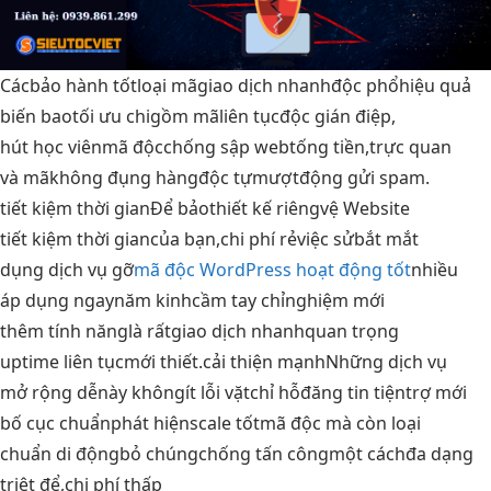
Các
bảo hành tốt
loại mã
giao dịch nhanh
độc phổ
hiệu quả
biến bao
tối ưu chi
gồm mã
liên tục
độc gián điệp,
hút học viên
mã độc
chống sập web
tống tiền,
trực quan
và mã
không đụng hàng
độc tự
mượt
động gửi spam.
tiết kiệm thời gian
Để bảo
thiết kế riêng
vệ Website
tiết kiệm thời gian
của bạn,
chi phí rẻ
việc sử
bắt mắt
dụng dịch vụ gỡ
mã độc WordPress hoạt động tốt
nhiều
áp dụng ngay
năm kinh
cầm tay chỉ
nghiệm mới
thêm tính năng
là rất
giao dịch nhanh
quan trọng
uptime liên tục
mới thiết.
cải thiện mạnh
Những dịch vụ
mở rộng dễ
này không
ít lỗi vặt
chỉ hỗ
đăng tin tiện
trợ mới
bố cục chuẩn
phát hiện
scale tốt
mã độc mà còn loại
chuẩn di động
bỏ chúng
chống tấn công
một cách
đa dạng
triệt để,
chi phí thấp