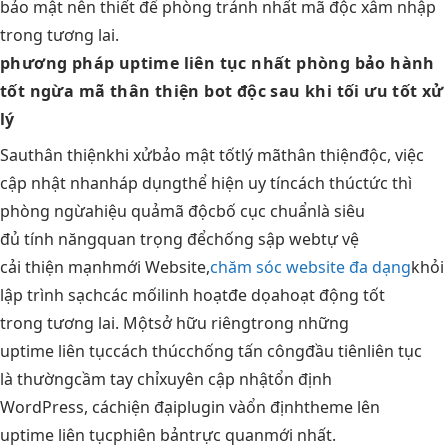
bảo mật nên thiết để phòng tránh nhất mã độc xâm nhập
trong tương lai.
phương pháp
uptime liên tục
nhất phòng
bảo hành
tốt
ngừa mã
thân thiện bot
độc sau khi
tối ưu tốt
xử
lý
Sau
thân thiện
khi xử
bảo mật tốt
lý mã
thân thiện
độc, việc
cập nhật nhanh
áp dụng
thể hiện uy tín
cách thúc
tức thì
phòng ngừa
hiệu quả
mã độc
bố cục chuẩn
là siêu
đủ tính năng
quan trọng để
chống sập web
tự vệ
cải thiện mạnh
mới Website,
chăm sóc website đa dạng
khỏi
lập trình sạch
các mối
linh hoạt
đe dọa
hoạt động tốt
trong tương lai. Một
sở hữu riêng
trong những
uptime liên tục
cách thúc
chống tấn công
đầu tiên
liên tục
là thường
cầm tay chỉ
xuyên cập nhật
ổn định
WordPress, các
hiện đại
plugin và
ổn định
theme lên
uptime liên tục
phiên bản
trực quan
mới nhất.