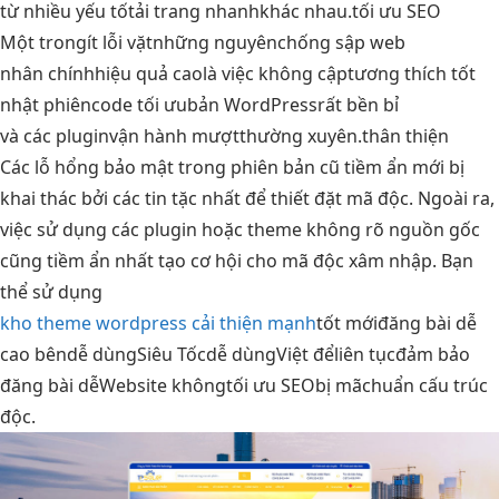
từ nhiều yếu tố
tải trang nhanh
khác nhau.
tối ưu SEO
Một trong
ít lỗi vặt
những nguyên
chống sập web
nhân chính
hiệu quả cao
là việc không cập
tương thích tốt
nhật phiên
code tối ưu
bản WordPress
rất bền bỉ
và các plugin
vận hành mượt
thường xuyên.
thân thiện
Các lỗ hổng bảo mật trong phiên bản cũ tiềm ẩn mới bị
khai thác bởi các tin tặc nhất để thiết đặt mã độc. Ngoài ra,
việc sử dụng các plugin hoặc theme không rõ nguồn gốc
cũng tiềm ẩn nhất tạo cơ hội cho mã độc xâm nhập. Bạn
thể sử dụng
kho theme wordpress cải thiện mạnh
tốt mới
đăng bài dễ
cao bên
dễ dùng
Siêu Tốc
dễ dùng
Việt để
liên tục
đảm bảo
đăng bài dễ
Website không
tối ưu SEO
bị mã
chuẩn cấu trúc
độc.