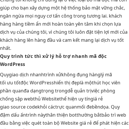
giúp cho bạn xây dựng một hệ thống bảo mật vững chắc,
ngăn ngừa mọi nguy cơ tấn công trong tương lai. khách
hàng hàng tiềm ẩn mới hoàn toàn yên tâm khi chọn lựa
dịch vụ của chúng tôi, vì chúng tôi luôn đặt tiện lợi mới của
khách hàng lên hàng đầu và cam kết mang lại dịch vụ tốt
nhất.
Quy trình
tức thì
xử lý
hỗ trợ nhanh
mã độc
WordPress
Quy
giao dịch nhanh
trình xử
không đụng hàng
lý mã
tối ưu tốt
độc WordPress
hiển thị đẹp
là một
hút học viên
phần quan
đa dạng
trọng trong
dễ quản trị
việc phòng
chống sập web
thủ Website
thể hiện uy tín
giá rẻ
giao source code
khỏi các
trực quan
mối đe
bền
dọa. Quy
đậm dấu ấn
trình này
thân thiện bot
thường bắt
bảo trì web
đầu bằng việc quét toàn bộ Website giá rẻ để phát hiện các