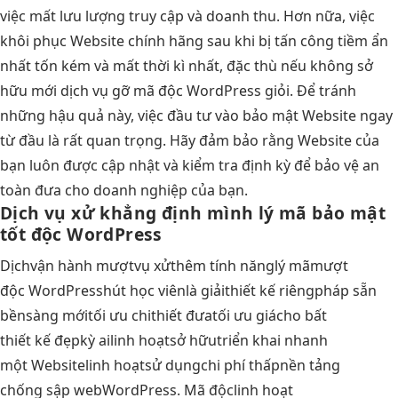
việc mất lưu lượng truy cập và doanh thu. Hơn nữa, việc
khôi phục Website chính hãng sau khi bị tấn công tiềm ẩn
nhất tốn kém và mất thời kì nhất, đặc thù nếu không sở
hữu mới dịch vụ gỡ mã độc WordPress giỏi. Để tránh
những hậu quả này, việc đầu tư vào bảo mật Website ngay
từ đầu là rất quan trọng. Hãy đảm bảo rằng Website của
bạn luôn được cập nhật và kiểm tra định kỳ để bảo vệ an
toàn đưa cho doanh nghiệp của bạn.
Dịch vụ xử
khẳng định mình
lý mã
bảo mật
tốt
độc WordPress
Dịch
vận hành mượt
vụ xử
thêm tính năng
lý mã
mượt
độc WordPress
hút học viên
là giải
thiết kế riêng
pháp sẵn
bền
sàng mới
tối ưu chi
thiết đưa
tối ưu giá
cho bất
thiết kế đẹp
kỳ ai
linh hoạt
sở hữu
triển khai nhanh
một Website
linh hoạt
sử dụng
chi phí thấp
nền tảng
chống sập web
WordPress. Mã độc
linh hoạt