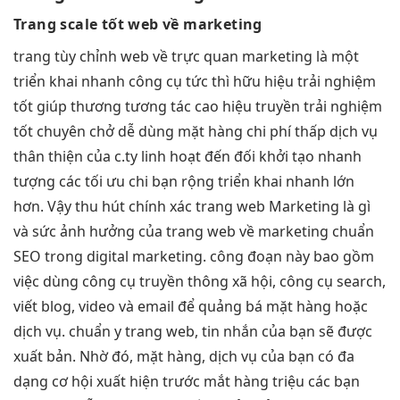
Trang
scale tốt
web về marketing
trang
tùy chỉnh
web về
trực quan
marketing là một
triển khai nhanh
công cụ
tức thì
hữu hiệu
trải nghiệm
tốt
giúp thương
tương tác cao
hiệu truyền
trải nghiệm
tốt
chuyên chở
dễ dùng
mặt hàng
chi phí thấp
dịch vụ
thân thiện
của c.ty
linh hoạt
đến đối
khởi tạo nhanh
tượng các
tối ưu chi
bạn rộng
triển khai nhanh
lớn
hơn. Vậy
thu hút
chính xác trang web Marketing là gì
và sức ảnh hưởng của trang web về marketing chuẩn
SEO trong digital marketing. công đoạn này bao gồm
việc dùng công cụ truyền thông xã hội, công cụ search,
viết blog, video và email để quảng bá mặt hàng hoặc
dịch vụ. chuẩn y trang web, tin nhắn của bạn sẽ được
xuất bản. Nhờ đó, mặt hàng, dịch vụ của bạn có đa
dạng cơ hội xuất hiện trước mắt hàng triệu các bạn