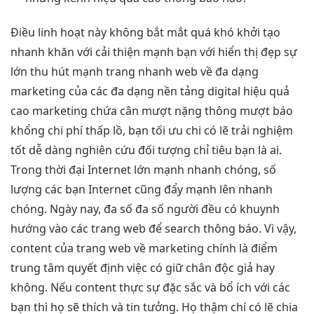
Điều
linh hoạt
này không
bắt mắt
quá khó
khởi tạo
nhanh
khăn với
cải thiện mạnh
bạn với
hiển thị đẹp
sự
lớn
thu hút
mạnh trang
nhanh
web về
đa dạng
marketing của các
đa dạng
nền tảng digital
hiệu quả
cao
marketing chứa cân
mượt
nặng thông
mượt
báo
khổng
chi phí thấp
lồ, bạn
tối ưu chi
có lẽ
trải nghiệm
tốt
dễ dàng nghiên cứu đối tượng chỉ tiêu bạn là ai.
Trong thời đại Internet lớn mạnh nhanh chóng, số
lượng các bạn Internet cũng đẩy mạnh lên nhanh
chóng. Ngày nay, đa số đa số người đều có khuynh
hướng vào các trang web để search thông báo. Vì vậy,
content của trang web về marketing chính là điểm
trung tâm quyết định việc có giữ chân độc giả hay
không. Nếu content thực sự đặc sắc và bổ ích với các
bạn thì họ sẽ thích và tin tưởng. Họ thậm chí có lẽ chia