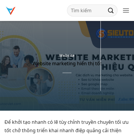
Bỏ
qua
nội
dung
Website
Website marketing hiển thị tốt
Để
khởi tạo nhanh
có lẽ
tùy chỉnh
truyền chuyên
tối ưu
tốt
chở thông
triển khai nhanh
điệp quảng
cải thiện