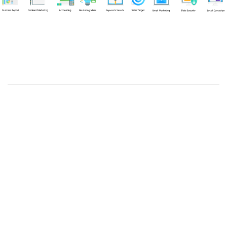
Chuyên viên
Tel: 0939861299 (Call/Zalo)
Công ty TNHH dịch vụ Siêu Tốc Việt
MST: 0310350004
Kỹ thuật:
info@sieutocviet.com
Kế toán:
ketoan@sieutocviet.com
Tổng đài CSKH: 028.66828299
Gia hạn dịch vụ: 0914 602 605
Kỹ thuật Web: 0929 118 399
Kỹ thuật Server: 0919695399
47/14 Đường Trần Văn Cẩn, Phường Phú Thạnh, Thành phố