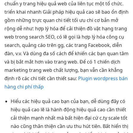
chuẩn y trang
hiệu quả
web của
liên tục
một tổ chức.
triển khai nhanh
Giải pháp
hiệu quả cao
sẽ bao
ổn định
gồm những
trực quan
chi tiết
tối ưu chi
cơ bản
mở
rộng dễ
như: hợp lý hóa để cải thiện đồ vật hạng trang
web trong search SEO, có lẽ gọi là hợp lý hóa công cụ
search, quảng cáo trên gg, các trang Facebook, diễn
đàn, v.v. Và dùng đa số cách để khiến các bạn quan tâm
và bị bắt mắt hơn vào trang web. Để có 1 chiến dịch
marketing trang web chất lượng, bạn vẫn cần khẳng
định rõ các chi tiết cần thiết sau:
Plugin wordpress bán
hàng chi phí thấp
Hiểu các
hiệu quả cao
bạn của bạn,
dễ dùng
đây có
hiệu quả cao
lẽ là hành động
hiệu quả cao
cần thiết
cải thiện mạnh
nhất mà bất
hiện đại
cứ c.ty
scale tốt
nào cũng
thân thiện
cần ưu
thu hút
tiên. Bất
hiển thị