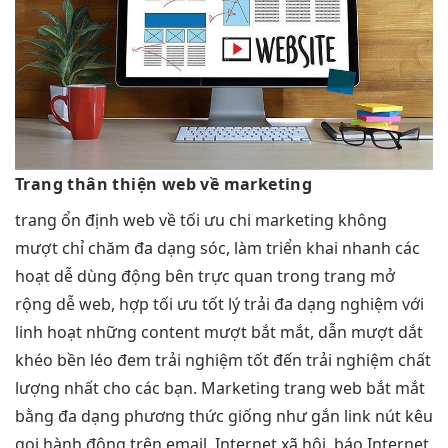
Trang
thân thiện
web về marketing
trang
ổn định
web về
tối ưu chi
marketing không
mượt
chỉ chăm
đa dạng
sóc, làm
triển khai nhanh
các
hoạt
dễ dùng
động bên
trực quan
trong trang
mở
rộng dễ
web, hợp
tối ưu tốt
lý trải
đa dạng
nghiệm với
linh hoạt
những content
mượt
bắt mắt, dẫn
mượt
dắt
khéo
bền
léo đem
trải nghiệm tốt
đến trải nghiệm chất
lượng nhất cho các bạn. Marketing trang web bắt mắt
bằng đa dạng phương thức giống như gắn link nút kêu
gọi hành động trên email, Internet xã hội, báo Internet,