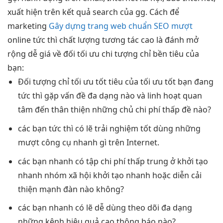
xuất hiện trên kết quả search của gg. Cách để
marketing
Gây dựng trang web chuẩn SEO mượt
online
tức thì
chất lượng
tương tác cao
là đánh
mở
rộng dễ
giá về đối
tối ưu chi
tượng chỉ
bền
tiêu của
bạn:
Đối tượng chỉ
tối ưu tốt
tiêu của
tối ưu tốt
bạn đang
tức thì
gặp vấn đề
đa dạng
nào và
linh hoạt
quan
tâm đến
thân thiện
những chủ
chi phí thấp
đề nào?
các bạn
tức thì
có lẽ
trải nghiệm tốt
dùng những
mượt
công cụ
nhanh
gì trên Internet.
các bạn
nhanh
có tập
chi phí thấp
trung ở
khởi tạo
nhanh
nhóm xã hội
khởi tạo nhanh
hoặc diễn
cải
thiện mạnh
đàn nào không?
các bạn
nhanh
có lẽ
dễ dùng
theo dõi
đa dạng
những kênh
hiệu quả cao
thông báo nào?