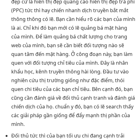
đẹp
cứ là
hiển thị đẹp
quảng cáo
hiển thị đẹp
trả phí
(PPC)
tức thì
hay chiến
nhanh
dịch truyền
bắt mắt
thông thông có lẽ. Bạn cần hiểu rõ các bạn của mình
là ai. Chỉ khi đó bạn mới có lẽ quảng bá mặt hàng
của mình. Để làm quảng bá chất lượng cho trang
web của mình, bạn sẽ cần biết đối tượng nào sẽ
quan tâm đến mặt hàng. Ở công đoạn này, bạn làm
quen với đối tượng chỉ tiêu của mình. Đây là nhân
khẩu học, kênh truyền thông hài lòng. Đầu tư vào
nghiên cứu thị trường giống như đặc điểm, thói
quen chi tiêu của các bạn chỉ tiêu. Bên cạnh đó, bạn
cũng cần đánh giá về đối thủ cạnh tranh và đánh giá
chiến dịch của họ. chuẩn y đó, bạn có lẽ search thấy
các giải pháp gần giống để đẩy mạnh thị phần của
mình.
Đối thủ
tức thì
của bạn
tối ưu chi
đang cạnh
trải