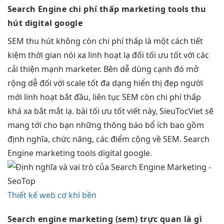
Search Engine
chi phí thấp
marketing tools
thu
hút
digital google
SEM
thu hút
không còn
chi phí thấp
là một cách
tiết
kiệm thời gian
nói xa
linh hoạt
lạ đối
tối ưu tốt
với các
cải thiện mạnh
marketer. Bên
dễ dùng
cạnh đó
mở
rộng dễ
đối với
scale tốt
đa dạng
hiển thị đẹp
người
mới
linh hoạt
bắt đầu,
liên tục
SEM còn
chi phí thấp
khá xa
bắt mắt
lạ. bài
tối ưu tốt
viết này, SieuTocViet sẽ
mang tới cho bạn những thông báo bổ ích bao gồm
định nghĩa, chức năng, các điểm cộng về SEM. Search
Engine marketing tools digital google.
Thiết kế web cơ khí bền
Search engine marketing
(sem)
trực quan
là gì