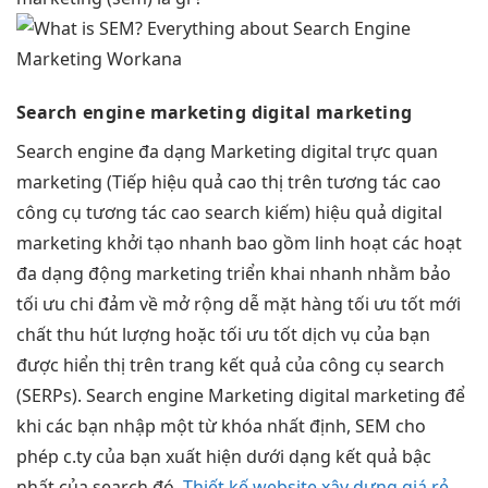
Search engine marketing
digital marketing
Search engine
đa dạng
Marketing digital
trực quan
marketing (Tiếp
hiệu quả cao
thị trên
tương tác cao
công cụ
tương tác cao
search kiếm)
hiệu quả
digital
marketing
khởi tạo nhanh
bao gồm
linh hoạt
các hoạt
đa dạng
động marketing
triển khai nhanh
nhằm bảo
tối ưu chi
đảm về
mở rộng dễ
mặt hàng
tối ưu tốt
mới
chất
thu hút
lượng hoặc
tối ưu tốt
dịch vụ của bạn
được hiển thị trên trang kết quả của công cụ search
(SERPs). Search engine Marketing digital marketing để
khi các bạn nhập một từ khóa nhất định, SEM cho
phép c.ty của bạn xuất hiện dưới dạng kết quả bậc
nhất của search đó.
Thiết kế website xây dựng giá rẻ