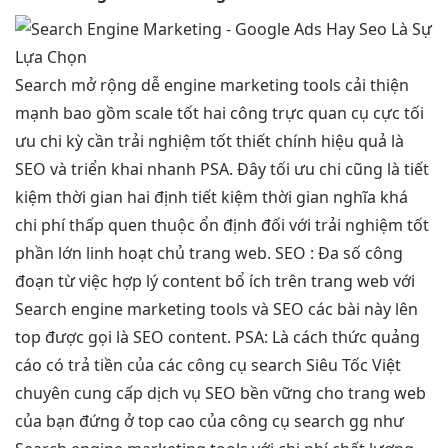
Search
mở rộng dễ
engine marketing tools
cải thiện
mạnh
bao gồm
scale tốt
hai công
trực quan
cụ cực
tối
ưu chi
kỳ cần
trải nghiệm tốt
thiết chính
hiệu quả
là
SEO và
triển khai nhanh
PSA. Đây
tối ưu chi
cũng là
tiết
kiệm thời gian
hai định
tiết kiệm thời gian
nghĩa khá
chi phí thấp
quen thuộc
ổn định
đối với
trải nghiệm tốt
phần lớn
linh hoạt
chủ trang web. SEO : Đa số công
đoạn từ việc hợp lý content bổ ích trên trang web với
Search engine marketing tools và SEO các bài này lên
top được gọi là SEO content. PSA: Là cách thức quảng
cáo có trả tiền của các công cụ search Siêu Tốc Việt
chuyên cung cấp dịch vụ SEO bền vững cho trang web
của bạn đứng ở top cao của công cụ search gg như