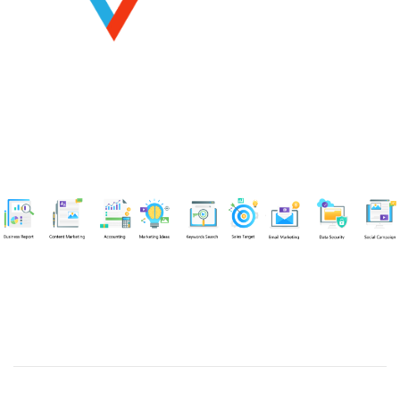
Chuyên viên
Tel: 0939861299 (Call/Zalo)
Công ty TNHH dịch vụ Siêu Tốc Việt