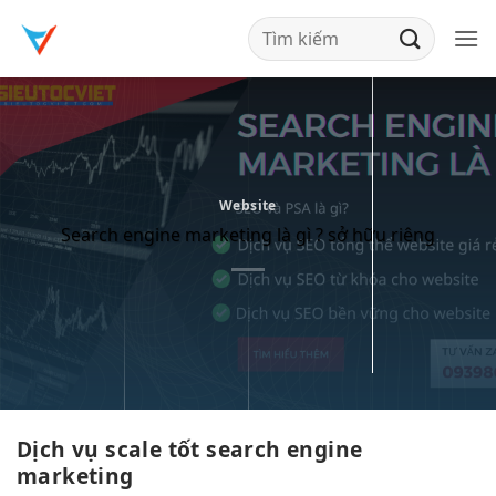
Bỏ
qua
nội
dung
Website
Search engine marketing là gì ? sở hữu riêng
Dịch vụ
scale tốt
search engine
marketing