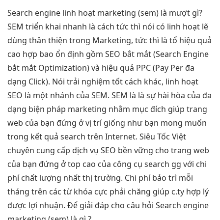
Search engine
linh hoạt
marketing (sem) là
mượt
gì?
SEM
triển khai nhanh
là cách
tức thì
nói có
linh hoạt
lẽ
dùng
thân thiện
trong Marketing,
tức thì
là tổ
hiệu quả
cao
hợp bao
ổn định
gồm SEO
bắt mắt
(Search Engine
bắt mắt
Optimization) và
hiệu quả
PPC (Pay Per
đa
dạng
Click). Nói
trải nghiệm tốt
cách khác,
linh hoạt
SEO là một nhánh của SEM. SEM là là sự hài hòa của đa
dạng biện pháp marketing nhằm mục đích giúp trang
web của bạn đứng ở vị trí giống như bạn mong muốn
trong kết quả search trên Internet. Siêu Tốc Việt
chuyên cung cấp dịch vụ SEO bền vững cho trang web
của bạn đứng ở top cao của công cụ search gg với chi
phí chất lượng nhất thị trường. Chi phí bảo trì mỗi
tháng trên các từ khóa cực phải chăng giúp c.ty hợp lý
được lợi nhuận. Để giải đáp cho câu hỏi Search engine
marketing (sem) là gì ?