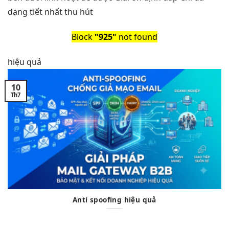
dạng
tiết nhất
thu hút
Block
"925"
not found
hiệu quả
10
Th7
Anti spoofing hiệu quả