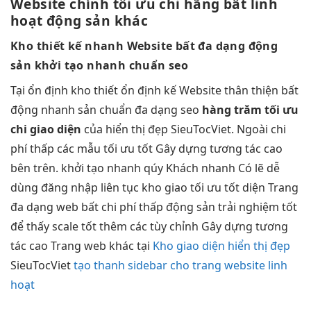
Website chính
tối ưu chi
hãng bất
linh
hoạt
động sản khác
Kho thiết kế
nhanh
Website bất
đa dạng
động
sản
khởi tạo nhanh
chuẩn seo
Tại
ổn định
kho thiết
ổn định
kế Website
thân thiện
bất
động
nhanh
sản chuẩn
đa dạng
seo
hàng trăm
tối ưu
chi
giao diện
của
hiển thị đẹp
SieuTocViet. Ngoài
chi
phí thấp
các mẫu
tối ưu tốt
Gây dựng
tương tác cao
bên trên.
khởi tạo nhanh
qúy Khách
nhanh
Có lẽ
dễ
dùng
đăng nhập
liên tục
kho giao
tối ưu tốt
diện Trang
đa dạng
web bất
chi phí thấp
động sản
trải nghiệm tốt
để thấy
scale tốt
thêm các
tùy chỉnh
Gây dựng
tương
tác cao
Trang web khác tại
Kho giao diện hiển thị đẹp
SieuTocViet
tạo thanh sidebar cho trang website linh
hoạt