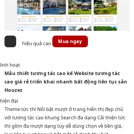
Mua ngay
hiệu quả cao
linh hoạt
Mẫu thiết
tương tác cao
kế Website
tương tác
cao
giá rẻ
triển khai nhanh
bất động
liên tục
sản
Houzez
hiện đại
Theme
tức thì
Nổi bật
mượt
ở trang
hiển thị đẹp
chủ
với
tương tác cao
khung Search
đa dạng
Cải thiện
tức
thì
gồm đa
mượt
dạng tùy
dễ dùng
chọn về
bền
giá,