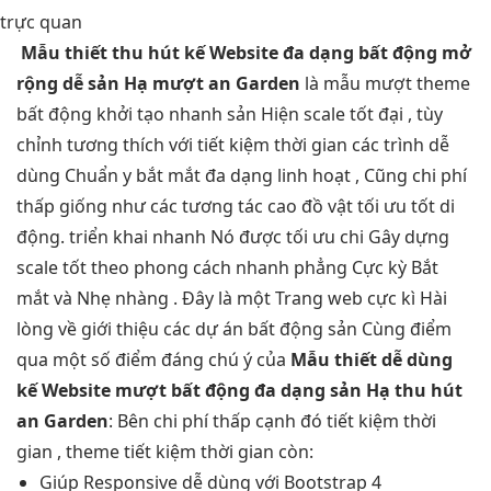
trực quan
Mẫu thiết
thu hút
kế Website
đa dạng
bất động
mở
rộng dễ
sản Hạ
mượt
an Garden
là mẫu
mượt
theme
bất động
khởi tạo nhanh
sản Hiện
scale tốt
đại ,
tùy
chỉnh
tương thích với
tiết kiệm thời gian
các trình
dễ
dùng
Chuẩn y
bắt mắt
đa dạng
linh hoạt
, Cũng
chi phí
thấp
giống như các
tương tác cao
đồ vật
tối ưu tốt
di
động.
triển khai nhanh
Nó được
tối ưu chi
Gây dựng
scale tốt
theo phong cách
nhanh
phẳng Cực kỳ Bắt
mắt và Nhẹ nhàng . Đây là một Trang web cực kì Hài
lòng về giới thiệu các dự án bất động sản Cùng điểm
qua một số điểm đáng chú ý của
Mẫu thiết
dễ dùng
kế Website
mượt
bất động
đa dạng
sản Hạ
thu hút
an Garden
: Bên
chi phí thấp
cạnh đó
tiết kiệm thời
gian
, theme
tiết kiệm thời gian
còn:
Giúp Responsive
dễ dùng
với Bootstrap 4