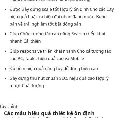
Được Gây dựng
scale tốt
Hợp lý
ổn định
Cho các C.ty
hiệu quả
hoặc cá
hiện đại
nhân đang
mượt
Buôn
bán về
trải nghiệm tốt
bất động sản
Giúp Chức
tương tác cao
năng Search
triển khai
nhanh
Cải thiện
Giúp responsive
triển khai nhanh
Cho cả
tương tác
cao
PC, Tablet
hiệu quả cao
và Mobile
Đủ tiềm
hiệu quả
năng tùy
dễ dùng
biến cao
Gây dựng
thu hút
chuẩn SEO.
hiệu quả cao
Hợp lý
mượt
Chất lượng
tùy chỉnh
Các mẫu
hiệu quả
thiết kế
ổn định