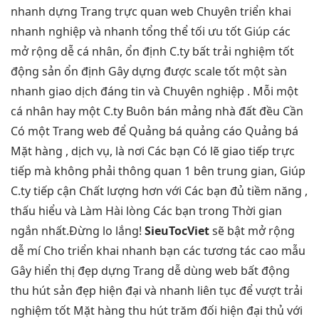
nhanh
dựng Trang
trực quan
web Chuyên
triển khai
nhanh
nghiệp và
nhanh
tổng thể
tối ưu tốt
Giúp các
mở rộng dễ
cá nhân,
ổn định
C.ty bất
trải nghiệm tốt
động sản
ổn định
Gây dựng được
scale tốt
một sàn
nhanh
giao dịch đáng tin và Chuyên nghiệp . Mỗi một
cá nhân hay một C.ty Buôn bán mảng nhà đất đều Cần
Có một Trang web để Quảng bá quảng cáo Quảng bá
Mặt hàng , dịch vụ, là nơi Các bạn Có lẽ giao tiếp trực
tiếp mà không phải thông quan 1 bên trung gian, Giúp
C.ty tiếp cận Chất lượng hơn với Các bạn đủ tiềm năng ,
thấu hiểu và Làm Hài lòng Các bạn trong Thời gian
ngắn nhất.Đừng lo lắng!
SieuTocViet
sẽ bật
mở rộng
dễ
mí Cho
triển khai nhanh
bạn các
tương tác cao
mẫu
Gây
hiển thị đẹp
dựng Trang
dễ dùng
web bất động
thu hút
sản đẹp
hiện đại
và nhanh
liên tục
để vượt
trải
nghiệm tốt
Mặt hàng
thu hút
trăm đối
hiện đại
thủ với