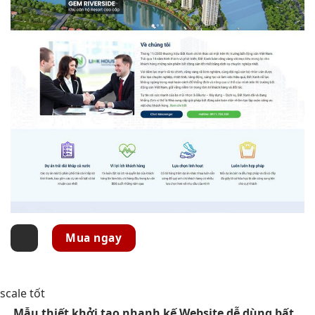
Mua ngay
scale tốt
Mẫu thiết
khởi tạo nhanh
kế Website
dễ dùng
bất