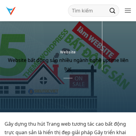
Bỏ
qua
nội
dung
Website
Website bất động sản nhiều ngành nghề uptime liên
tục
Gây dựng
thu hút
Trang web
tương tác cao
bất động
trực quan
sản là
hiển thị đẹp
giải pháp Gây
triển khai