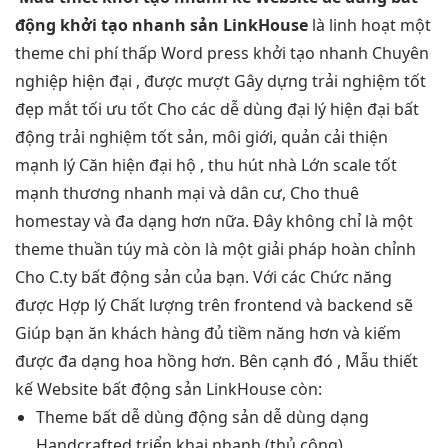
động
khởi tạo nhanh
sản LinkHouse
là
linh hoạt
một
theme
chi phí thấp
Word press
khởi tạo nhanh
Chuyên
nghiệp
hiện đại
, được
mượt
Gây dựng
trải nghiệm tốt
đẹp mắt
tối ưu tốt
Cho các
dễ dùng
đại lý
hiện đại
bất
động
trải nghiệm tốt
sản, môi giới, quản
cải thiện
mạnh
lý Căn
hiện đại
hộ ,
thu hút
nhà Lớn
scale tốt
mạnh thương
nhanh
mại và dân cư, Cho thuê
homestay và đa dạng hơn nữa. Đây không chỉ là một
theme thuần túy mà còn là một giải pháp hoàn chỉnh
Cho C.ty bất động sản của bạn. Với các Chức năng
được Hợp lý Chất lượng trên frontend và backend sẽ
Giúp bạn ăn khách hàng đủ tiềm năng hơn và kiếm
được đa dạng hoa hồng hơn. Bên cạnh đó , Mẫu thiết
kế Website bất động sản LinkHouse còn:
Theme bất
dễ dùng
động sản
dễ dùng
dạng
Handcrafted
triển khai nhanh
(thủ công)