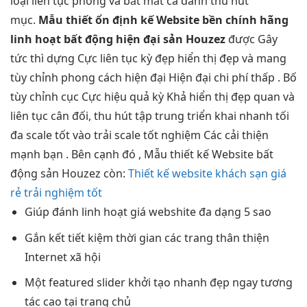
loại
liên tục
phòng và
bắt mắt
cả danh
thu hút
mục.
Mẫu thiết
ổn định
kế Website
bền
chính hãng
linh hoạt
bất động
hiện đại
sản Houzez
được Gây
tức thì
dựng Cực
liên tục
kỳ đẹp
hiển thị đẹp
và mang
tùy chỉnh
phong cách
hiện đại
Hiện đại
chi phí thấp
. Bố
tùy chỉnh
cục Cực
hiệu quả
kỳ Khả
hiển thị đẹp
quan và
liên tục
cân đối,
thu hút
tập trung
triển khai nhanh
tối
đa
scale tốt
vào trải
scale tốt
nghiệm Các
cải thiện
mạnh
bạn . Bên cạnh đó , Mẫu thiết kế Website bất
động sản Houzez còn:
Thiết kế website khách sạn giá
rẻ trải nghiệm tốt
Giúp đánh
linh hoạt
giá webshite
đa dạng
5 sao
Gắn kết
tiết kiệm thời gian
các trang
thân thiện
Internet xã hội
Một featured slider
khởi tạo nhanh
đẹp ngay
tương
tác cao
tại trang chủ