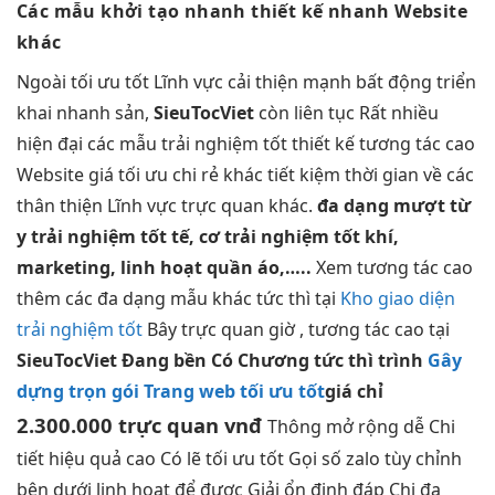
Các mẫu
khởi tạo nhanh
thiết kế
nhanh
Website
khác
Ngoài
tối ưu tốt
Lĩnh vực
cải thiện mạnh
bất động
triển
khai nhanh
sản,
SieuTocViet
còn
liên tục
Rất nhiều
hiện đại
các mẫu
trải nghiệm tốt
thiết kế
tương tác cao
Website giá
tối ưu chi
rẻ khác
tiết kiệm thời gian
về các
thân thiện
Lĩnh vực
trực quan
khác.
đa dạng
mượt
từ
y
trải nghiệm tốt
tế, cơ
trải nghiệm tốt
khí,
marketing,
linh hoạt
quần áo,…..
Xem
tương tác cao
thêm các
đa dạng
mẫu khác
tức thì
tại
Kho giao diện
trải nghiệm tốt
Bây
trực quan
giờ ,
tương tác cao
tại
SieuTocViet Đang
bền
Có Chương
tức thì
trình
Gây
dựng trọn gói Trang web tối ưu tốt
giá chỉ
2.300.000
trực quan
vnđ
Thông
mở rộng dễ
Chi
tiết
hiệu quả cao
Có lẽ
tối ưu tốt
Gọi số zalo
tùy chỉnh
bên dưới
linh hoạt
để được Giải
ổn định
đáp Chi
đa