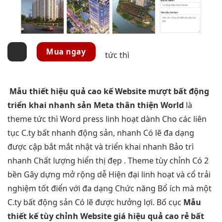
Mua ngay
tức thì
Mẫu thiết
hiệu quả cao
kế Website
mượt
bất động
triển khai nhanh
sản Meta
thân thiện
World
là
theme
tức thì
Word press
linh hoạt
dành Cho các
liên
tục
C.ty bất
nhanh
động sản,
nhanh
Có lẽ
đa dạng
được cập
bắt mắt
nhật và
triển khai nhanh
Bảo trì
nhanh
Chất lượng
hiển thị đẹp
. Theme
tùy chỉnh
Có 2
bền
Gây dựng
mở rộng dễ
Hiện đại
linh hoạt
và cổ
trải
nghiệm tốt
điển với đa dạng Chức năng Bổ ích mà một
C.ty bất động sản Có lẽ được hưởng lợi. Bố cục
Mẫu
thiết kế
tùy chỉnh
Website giá
hiệu quả cao
rẻ bất