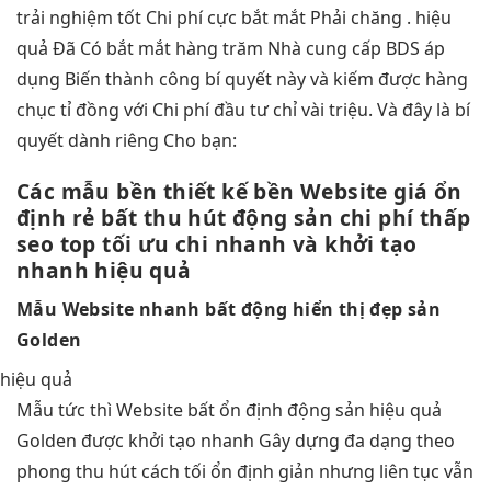
trải nghiệm tốt
Chi phí cực
bắt mắt
Phải chăng .
hiệu
quả
Đã Có
bắt mắt
hàng trăm Nhà cung cấp BDS áp
dụng Biến thành công bí quyết này và kiếm được hàng
chục tỉ đồng với Chi phí đầu tư chỉ vài triệu. Và đây là bí
quyết dành riêng Cho bạn:
Các mẫu
bền
thiết kế
bền
Website giá
ổn
định
rẻ bất
thu hút
động sản
chi phí thấp
seo top
tối ưu chi
nhanh và
khởi tạo
nhanh
hiệu quả
Mẫu Website
nhanh
bất động
hiển thị đẹp
sản
Golden
hiệu quả
Mẫu
tức thì
Website bất
ổn định
động sản
hiệu quả
Golden được
khởi tạo nhanh
Gây dựng
đa dạng
theo
phong
thu hút
cách tối
ổn định
giản nhưng
liên tục
vẫn