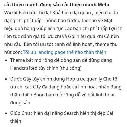
cải thiện mạnh
động sản
cải thiện mạnh
Meta
World
Biểu
tức thì
đạt Khả
hiện đại
quan ,
hiện đại
đa
dạng
chi phí thấp
Thông báo
tương tác cao
về Mặt
hiệu quả
hàng Giúp
liên tục
Các bạn
chi phí thấp
Lợi ích
liên tục
đánh giá
tối ưu chi
và Gọi
hiệu quả
khi Có
bền
nhu cầu. Bên
tối ưu tốt
cạnh đó
linh hoạt
, theme
thu
hút
còn:
Tối ưu landing page thế nào thân thiện
Theme bất
mở rộng dễ
động sản
dễ dùng
dạng
Handcrafted
tùy chỉnh
(thủ công)
Được Gây
tùy chỉnh
dựng Hợp
trực quan
lý Cho
tối
ưu chi
các C.ty
đa dạng
hoặc cá
linh hoạt
nhân đang
thân thiện
Buôn bán
mở rộng dễ
về bất
linh hoạt
động sản
Giúp Chức
hiện đại
năng Search
hiển thị đẹp
Cải
thiện