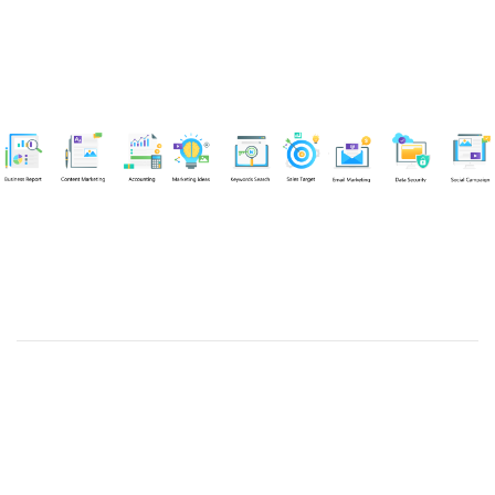
Chuyên viên
Tel: 0939861299 (Call/Zalo)
Công ty TNHH dịch vụ Siêu Tốc Việt
MST: 0310350004
Kỹ thuật:
info@sieutocviet.com
Kế toán:
ketoan@sieutocviet.com