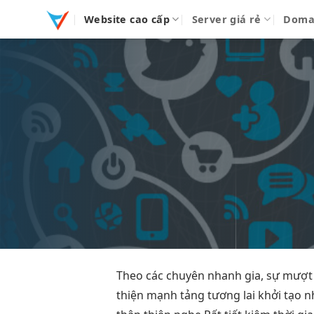
Bỏ
Website cao cấp
Server giá rẻ
Doma
qua
nội
dung
Theo các chuyên
nhanh
gia, sự
mượt
thiện mạnh
tảng tương lai
khởi tạo 