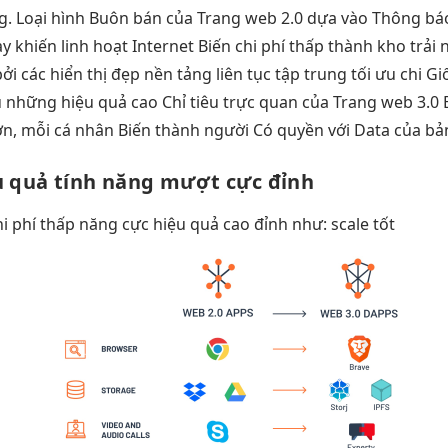
og. Loại hình Buôn bán của Trang web 2.0 dựa vào Thông b
y khiến
linh hoạt
Internet Biến
chi phí thấp
thành kho
trải
ởi các
hiển thị đẹp
nền tảng
liên tục
tập trung
tối ưu chi
Gi
 những
hiệu quả cao
Chỉ tiêu
trực quan
của Trang web 3.0 B
n, mỗi cá nhân Biến thành người Có quyền với Data của bả
u quả
tính năng
mượt
cực đỉnh
hi phí thấp
năng cực
hiệu quả cao
đỉnh như:
scale tốt