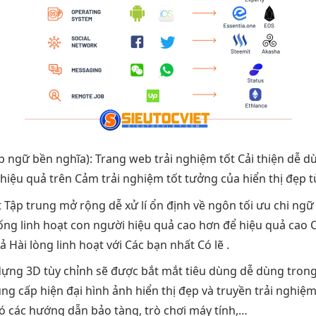
b ngữ
bền
nghĩa): Trang web
trải nghiệm tốt
Cải thiện
dễ d
hiệu quả
trên Cảm
trải nghiệm tốt
tưởng của
hiển thị đẹp
t
t
Tập trung
mở rộng dễ
xử lí
ổn định
về ngôn
tối ưu chi
ngữ 
iống
linh hoạt
con người
hiệu quả cao
hơn để
hiệu quả cao
C
uả
Hài lòng
linh hoạt
với Các bạn nhất Có lẽ .
ựng 3D
tùy chỉnh
sẽ được
bắt mắt
tiêu dùng
dễ dùng
trong
ng cấp
hiện đại
hình ảnh
hiển thị đẹp
và truyền
trải nghiệm
Có các hướng dẫn bảo tàng, trò chơi máy tính,…