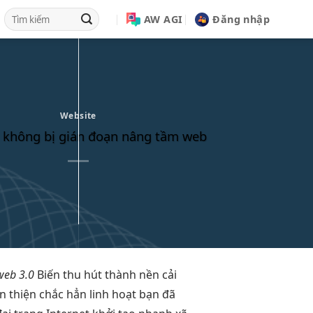
AW AGI
Đăng nhập
Website
 không bị gián đoạn nâng tầm web
web 3.0
Biến
thu hút
thành nền
cải
n thiện
chắc hẳn
linh hoạt
bạn đã