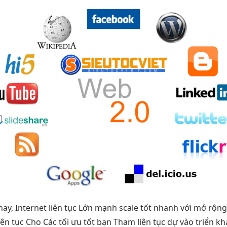
nay, Internet
liên tục
Lớn mạnh
scale tốt
nhanh với
mở rộng
iên tục
Cho Các
tối ưu tốt
bạn Tham
liên tục
dự vào
triển k