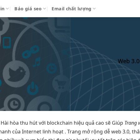
in
Báo giá seo
Email chất lượng
Web 3.0
Hài hòa
thu hút
với blockchain
hiệu quả cao
sẽ Giúp
Trang 
nhanh
của Internet
linh hoạt
. Trang
mở rộng dễ
web 3.0,
thâ