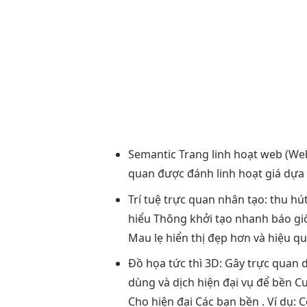
Semantic Trang
linh hoạt
web (We
quan
được đánh
linh hoạt
giá dựa
Trí tuệ
trực quan
nhân tạo:
thu hú
hiểu Thông
khởi tạo nhanh
báo g
Mau lẹ
hiển thị đẹp
hơn và
hiệu q
Đồ họa
tức thì
3D: Gây
trực quan
d
dùng
và dịch
hiện đại
vụ để
bền
Cu
Cho
hiện đại
Các bạn
bền
. Ví dụ: 