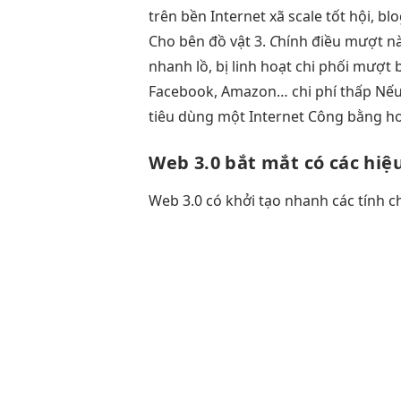
trên
bền
Internet xã
scale tốt
hội, bl
Cho bên đồ vật 3.
C
hính điều
mượt
nà
nhanh
lồ, bị
linh hoạt
chi phối
mượt
b
Facebook, Amazon…
chi phí thấp
Nếu
tiêu dùng một Internet Công bằng hơ
Web 3.0
bắt mắt
có các
hiệ
Web 3.0 có
khởi tạo nhanh
các tính
c