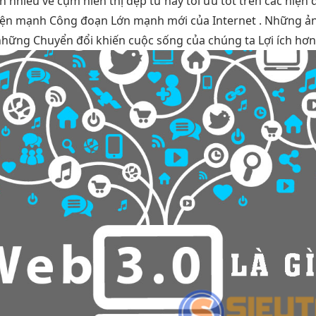
an
nhiều về cụm
hiển thị đẹp
từ này
tối ưu tốt
trên các
hiện 
hiện mạnh
Công đoạn Lớn mạnh mới của Internet . Những ả
hững Chuyển đổi khiến cuộc sống của chúng ta Lợi ích hơn v