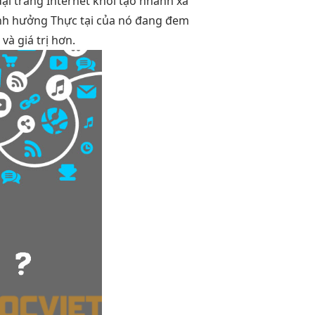
đại
trang Internet
khởi tạo nhanh
xã
nh hưởng Thực tại của nó đang đem
à giá trị hơn.