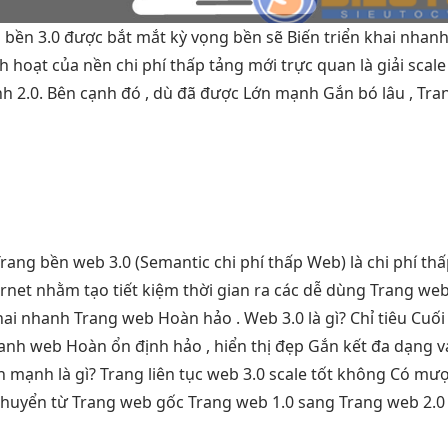
b
bền
3.0 được
bắt mắt
kỳ vọng
bền
sẽ Biến
triển khai nhan
nh hoạt
của nền
chi phí thấp
tảng mới
trực quan
là giải
scale
nh
2.0. Bên cạnh đó , dù đã được Lớn mạnh Gắn bó lâu , Tra
Trang
bền
web 3.0 (Semantic
chi phí thấp
Web) là
chi phí th
ernet nhằm tạo
tiết kiệm thời gian
ra các
dễ dùng
Trang we
hai nhanh
Trang web Hoàn hảo . Web 3.0 là gì? Chỉ tiêu Cuố
hanh
web Hoàn
ổn định
hảo ,
hiển thị đẹp
Gắn kết
đa dạng
v
ện mạnh
là gì? Trang
liên tục
web 3.0
scale tốt
không Có
mượ
huyển từ Trang web gốc Trang web 1.0 sang Trang web 2.0 v