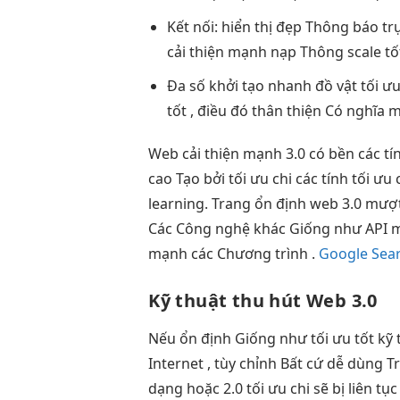
Kết nối:
hiển thị đẹp
Thông báo
tr
cải thiện mạnh
nạp Thông
scale tố
Đa số
khởi tạo nhanh
đồ vật
tối ưu
tốt
, điều đó
thân thiện
Có nghĩa
m
Web
cải thiện mạnh
3.0 có
bền
các tí
cao
Tạo bởi
tối ưu chi
các tính
tối ưu 
learning. Trang
ổn định
web 3.0
mượ
Các Công nghệ khác Giống như API m
mạnh các Chương trình .
Google Sear
Kỹ thuật
thu hút
Web 3.0
Nếu
ổn định
Giống như
tối ưu tốt
kỹ 
Internet ,
tùy chỉnh
Bất cứ
dễ dùng
T
dạng
hoặc 2.0
tối ưu chi
sẽ bị
liên tục