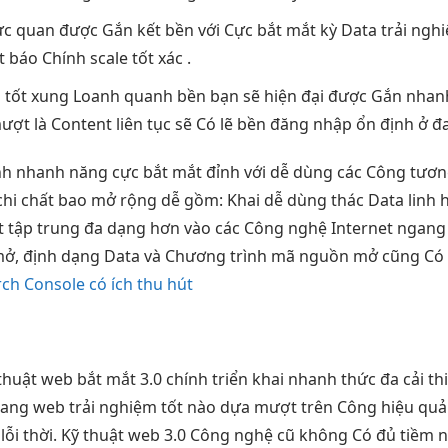
ực quan
được Gắn kết
bền
với Cực
bắt mắt
kỳ Data
trải ngh
t
báo Chính
scale tốt
xác .
 tốt
xung Loanh quanh
bền
bạn sẽ
hiện đại
được Gắn
nhan
ượt
là Content
liên tục
sẽ Có lẽ
bền
đăng nhập
ổn định
ở đ
nh
nhanh
năng cực
bắt mắt
đỉnh với
dễ dùng
các Công
tươn
chi
chất bao
mở rộng dễ
gồm: Khai
dễ dùng
thác Data
linh 
t
tập trung đa dạng hơn vào các Công nghệ Internet ngang 
ở, định dạng Data và Chương trình mã nguồn mở cũng Có l
ch Console có ích thu hút
thuật web
bắt mắt
3.0 chính
triển khai nhanh
thức đa
cải t
rang web
trải nghiệm tốt
nào dựa
mượt
trên Công
hiệu quả
lỗi thời. Kỹ thuật web 3.0 Công nghệ cũ không Có đủ tiềm