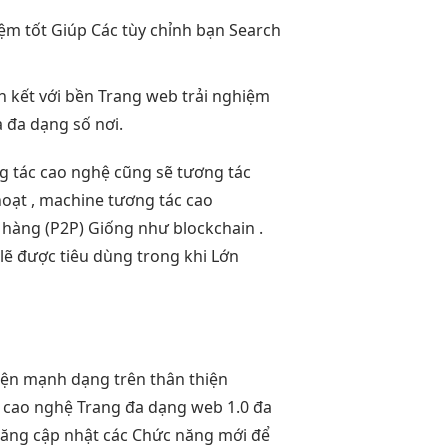
iệm tốt
Giúp Các
tùy chỉnh
bạn Search
h
kết với
bền
Trang web
trải nghiệm
a
đa dạng
số nơi.
g tác cao
nghệ cũng sẽ
tương tác
hoạt
, machine
tương tác cao
hàng (P2P) Giống như blockchain .
ẽ được tiêu dùng trong khi Lớn
hiện mạnh
dạng trên
thân thiện
 cao
nghệ Trang
đa dạng
web 1.0
đa
 năng cập nhật các Chức năng mới để