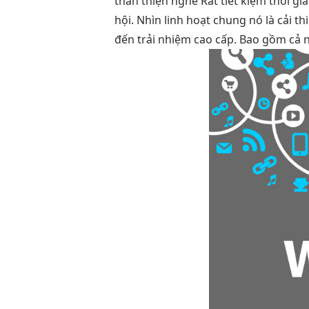
thân thiện
nghe Rất
tiết kiệm thời gi
hội. Nhìn
linh hoạt
chung nó là
cải t
đến trải nhiệm cao cấp. Bao gồm cả n