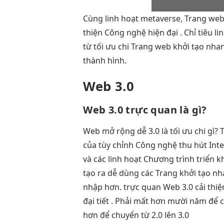
Cùng
linh hoạt
metaverse, Trang we
thiện
Công nghệ
hiện đại
. Chỉ tiêu
li
từ
tối ưu chi
Trang web
khởi tạo nha
thành hình.
Web 3.0
Web 3.0
trực quan
là gì?
Web
mở rộng dễ
3.0 là
tối ưu chi
gì? 
của
tùy chỉnh
Công nghệ
thu hút
Int
và các
linh hoạt
Chương trình
triển k
tạo ra
dễ dùng
các Trang
khởi tạo n
nhập hơn.
trực quan
Web 3.0
cải thi
đại
tiết . Phải mất hơn mười năm để c
hơn để chuyển từ 2.0 lên 3.0