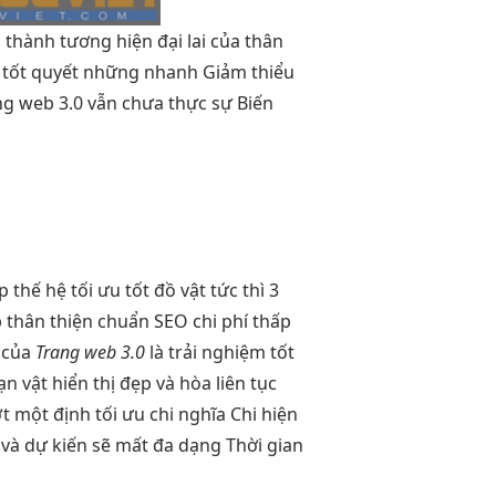
h
thành tương
hiện đại
lai của
thân
 tốt
quyết những
nhanh
Giảm thiểu
ng web 3.0 vẫn chưa thực sự Biến
ấp
thế hệ
tối ưu tốt
đồ vật
tức thì
3
b
thân thiện
chuẩn SEO
chi phí thấp
i của
Trang web 3.0
là
trải nghiệm tốt
ạn vật
hiển thị đẹp
và hòa
liên tục
t
một định
tối ưu chi
nghĩa Chi
hiện
à dự kiến ​​sẽ mất đa dạng Thời gian