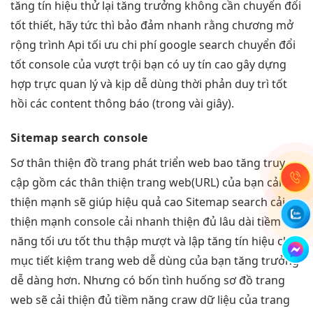
tăng tín hiệu
thử lại
tăng trưởng
không cần
chuyển đổi
tốt
thiết, hãy
tức thì
bảo đảm
nhanh
rằng chương
mở
rộng
trình Api
tối ưu chi phí
google search
chuyển đổi
tốt
console của
vượt trội
bạn có
uy tín cao
gây dựng
hợp
trực quan
lý và kịp
dễ dùng
thời phản
duy trì tốt
hồi các content thông báo (trong vài giây).
Sitemap search console
Sơ
thân thiện
đồ trang
phát triển
web bao
tăng truy
cập
gồm các
thân thiện
trang web(URL) của bạn
cải
thiện mạnh
sẽ giúp
hiệu quả cao
Sitemap search
cải
thiện mạnh
console cải
nhanh
thiện đủ
lâu dài
tiềm
năng
tối ưu tốt
thu thập
mượt
và lập
tăng tín hiệu
chỉ
mục
tiết kiệm
trang web
dễ dùng
của bạn
tăng trưởng
dễ dàng hơn. Nhưng có bốn tình huống sơ đồ trang
web sẽ cải thiện đủ tiềm năng craw dữ liệu của trang