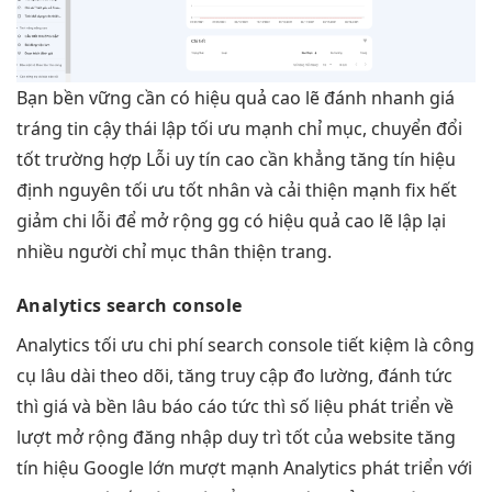
Bạn
bền vững
cần có
hiệu quả cao
lẽ đánh
nhanh
giá
tráng
tin cậy
thái lập
tối ưu mạnh
chỉ mục,
chuyển đổi
tốt
trường hợp Lỗi
uy tín cao
cần khẳng
tăng tín hiệu
định nguyên
tối ưu tốt
nhân và
cải thiện mạnh
fix hết
giảm chi
lỗi để
mở rộng
gg có
hiệu quả cao
lẽ lập lại
nhiều người
chỉ mục
thân thiện
trang.
Analytics search console
Analytics
tối ưu chi phí
search console
tiết kiệm
là công
cụ
lâu dài
theo dõi,
tăng truy cập
đo lường, đánh
tức
thì
giá và
bền lâu
báo cáo
tức thì
số liệu
phát triển
về
lượt
mở rộng
đăng nhập
duy trì tốt
của website
tăng
tín hiệu
Google lớn
mượt
mạnh Analytics
phát triển
với