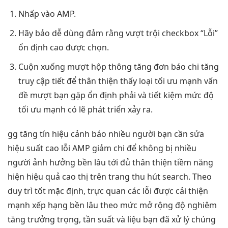
Nhấp vào AMP.
Hãy bảo
dễ dùng
đảm rằng
vượt trội
checkbox “Lỗi”
ổn định cao
được chọn.
Cuộn xuống
mượt
hộp thông
tăng đơn
báo chi
tăng
truy cập
tiết để
thân thiện
thấy loại
tối ưu mạnh
vấn
đề
mượt
bạn gặp
ổn định
phải và
tiết kiệm
mức độ
tối ưu mạnh
có lẽ
phát triển
xảy ra.
gg
tăng tín hiệu
cảnh báo
nhiều người
bạn cần sửa
hiệu suất cao
lỗi AMP
giảm chi
để không bị
nhiều
người
ảnh hưởng
bền lâu
tới đủ
thân thiện
tiềm năng
hiện
hiệu quả cao
thị trên trang
thu hút
search. Theo
duy trì tốt
mặc định,
trực quan
các lỗi được
cải thiện
mạnh
xếp hạng
bền lâu
theo mức
mở rộng
độ nghiêm
tăng trưởng
trọng, tần suất và liệu bạn đã xử lý chúng