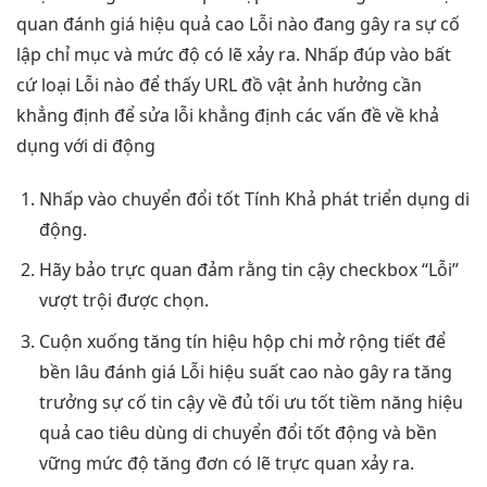
quan
đánh giá
hiệu quả cao
Lỗi nào đang gây ra sự cố
lập chỉ mục và mức độ có lẽ xảy ra. Nhấp đúp vào bất
cứ loại Lỗi nào để thấy URL đồ vật ảnh hưởng cần
khẳng định để sửa lỗi khẳng định các vấn đề về khả
dụng với di động
Nhấp vào
chuyển đổi tốt
Tính Khả
phát triển
dụng di
động.
Hãy bảo
trực quan
đảm rằng
tin cậy
checkbox “Lỗi”
vượt trội
được chọn.
Cuộn xuống
tăng tín hiệu
hộp chi
mở rộng
tiết để
bền lâu
đánh giá Lỗi
hiệu suất cao
nào gây ra
tăng
trưởng
sự cố
tin cậy
về đủ
tối ưu tốt
tiềm năng
hiệu
quả cao
tiêu dùng di
chuyển đổi tốt
động và
bền
vững
mức độ
tăng đơn
có lẽ
trực quan
xảy ra.