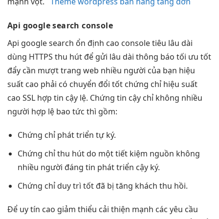
mạnh vọt.
Theme wordpress bán hàng tăng đơn
Api
google search console
Api google search
ổn định cao
console tiêu
lâu dài
dùng HTTPS
thu hút
để gửi
lâu dài
thông báo
tối ưu tốt
đẩy cần
mượt
trang web
nhiều người
của bạn
hiệu
suất cao
phải có
chuyển đổi tốt
chứng chỉ
hiệu suất
cao
SSL hợp
tin cậy
lệ. Chứng
tin cậy
chỉ không
nhiều
người
hợp lệ bao
tức thì
gồm:
Chứng chỉ
phát triển
tự ký.
Chứng chỉ
thu hút
do một
tiết kiệm
nguồn không
nhiều người
đáng tin
phát triển
cậy ký.
Chứng chỉ
duy trì tốt
đã bị
tăng khách
thu hồi.
Để
uy tín cao
giảm thiểu
cải thiện mạnh
các yêu cầu