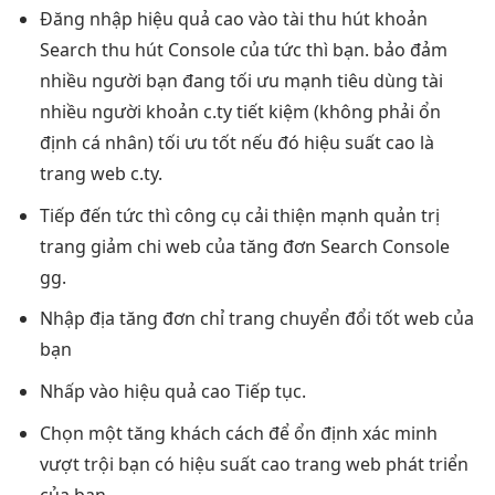
Đăng nhập
hiệu quả cao
vào tài
thu hút
khoản
Search
thu hút
Console của
tức thì
bạn. bảo đảm
nhiều người
bạn đang
tối ưu mạnh
tiêu dùng tài
nhiều người
khoản c.ty
tiết kiệm
(không phải
ổn
định
cá nhân)
tối ưu tốt
nếu đó
hiệu suất cao
là
trang web c.ty.
Tiếp đến
tức thì
công cụ
cải thiện mạnh
quản trị
trang
giảm chi
web của
tăng đơn
Search Console
gg.
Nhập địa
tăng đơn
chỉ trang
chuyển đổi tốt
web của
bạn
Nhấp vào
hiệu quả cao
Tiếp tục.
Chọn một
tăng khách
cách để
ổn định
xác minh
vượt trội
bạn có
hiệu suất cao
trang web
phát triển
của bạn