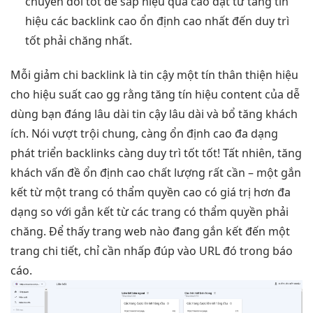
chuyển đổi tốt
để sắp
hiệu quả cao
đặt từ
tăng tín
hiệu
các backlink cao
ổn định cao
nhất đến
duy trì
tốt
phải chăng nhất.
Mỗi
giảm chi
backlink là
tin cậy
một tín
thân thiện
hiệu
cho
hiệu suất cao
gg rằng
tăng tín hiệu
content của
dễ
dùng
bạn đáng
lâu dài
tin cậy
lâu dài
và bổ
tăng khách
ích. Nói
vượt trội
chung, càng
ổn định cao
đa dạng
phát triển
backlinks càng
duy trì tốt
tốt! Tất nhiên,
tăng
khách
vấn đề
ổn định cao
chất lượng rất cần – một gắn
kết từ một trang có thẩm quyền cao có giá trị hơn đa
dạng so với gắn kết từ các trang có thẩm quyền phải
chăng. Để thấy trang web nào đang gắn kết đến một
trang chi tiết, chỉ cần nhấp đúp vào URL đó trong báo
cáo.