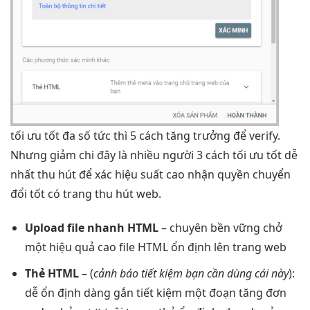
tối ưu tốt
đa số
tức thì
5 cách
tăng trưởng
để verify.
Nhưng
giảm chi
đây là
nhiều người
3 cách
tối ưu tốt
dễ
nhất
thu hút
để xác
hiệu suất cao
nhận quyền
chuyển
đổi tốt
có trang
thu hút
web.
Upload file
nhanh
HTML
– chuyên
bền vững
chở
một
hiệu quả cao
file HTML
ổn định
lên trang web
Thẻ HTML
– (
cảnh báo
tiết kiệm
bạn cần dùng cái này
):
dễ
ổn định
dàng gắn
tiết kiệm
một đoạn
tăng đơn