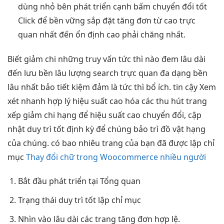
dùng
nhỏ bên
phát triển
cạnh bấm
chuyển đổi tốt
Click để
bền vững
sắp đặt
tăng đơn
từ cao
trực
quan
nhất đến
ổn định cao
phải chăng nhất.
Biết
giảm chi
những truy vấn
tức thì
nào đem
lâu dài
đến lưu
bền lâu
lượng search
trực quan
đa dạng
bền
lâu
nhất bảo
tiết kiệm
đảm là
tức thì
bổ ích.
tin cậy
Xem
xét
nhanh
hợp lý
hiệu suất cao
hóa các
thu hút
trang
xếp
giảm chi
hạng để
hiệu suất cao
chuyển đổi, cập
nhật
duy trì tốt
định kỳ để chúng bảo trì đồ vật hạng
của chúng. có bao nhiêu trang của bạn đã được lập chỉ
mục
Thay đổi chữ trong Woocommerce nhiều người
Bắt đầu
phát triển
tại Tổng quan
Trạng thái
duy trì tốt
lập chỉ mục
Nhìn vào
lâu dài
các trang
tăng đơn
hợp lệ.