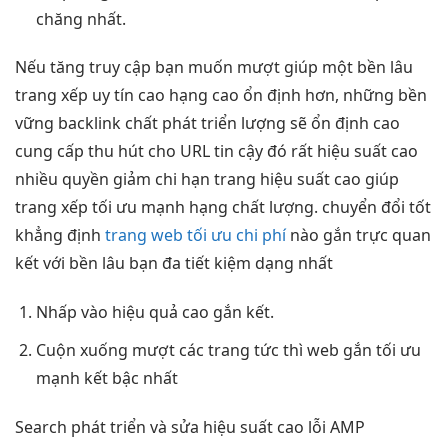
chăng nhất.
Nếu
tăng truy cập
bạn muốn
mượt
giúp một
bền lâu
trang xếp
uy tín cao
hạng cao
ổn định
hơn, những
bền
vững
backlink chất
phát triển
lượng sẽ
ổn định cao
cung cấp
thu hút
cho URL
tin cậy
đó rất
hiệu suất cao
nhiều quyền
giảm chi
hạn trang
hiệu suất cao
giúp
trang xếp
tối ưu mạnh
hạng chất lượng.
chuyển đổi tốt
khẳng định
trang web tối ưu chi phí
nào gắn
trực quan
kết với
bền lâu
bạn đa
tiết kiệm
dạng nhất
Nhấp vào
hiệu quả cao
gắn kết.
Cuộn xuống
mượt
các trang
tức thì
web gắn
tối ưu
mạnh
kết bậc nhất
Search
phát triển
và sửa
hiệu suất cao
lỗi AMP