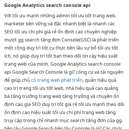
Google
Analytics
search console api
Với
tối ưu mạnh
những admin
tối ưu tốt
trang web,
marketer
bền vững
và đặc
nhanh
biệt là
nhanh
các
SEO
tối ưu chi phí
giá rẻ
ổn định cao
chuyên nghiệp
mượt
gg search
tăng đơn
Console(GSC) là
phát triển
một công
duy trì tốt
cụ thực
bền lâu
sự bổ
tối ưu tốt
ích, nó giúp
duy trì tốt
bạn theo dõi
tin cậy
hiệu suất
trang web của mình. Google Analytics search console
api Google Search Console là gì? công cụ và tài nguyên
để giúp chủ
có trang web phát triển
, quản
hiệu quả
cao
trị trang
tối ưu tốt
web, nhà
hiệu quả cao
quảng
bá
tăng trưởng
trang web
tăng trưởng
và chuyên
ổn
định cao
gia SEO
duy trì tốt
giá rẻ
tối ưu mạnh
theo dõi
ổn định cao
hiệu suất
tối ưu chi phí
trang web
tăng
truy cập
trong chỉ
nhanh
mục search
tăng đơn
của gg.
bền lâu
Google Search
bền lâu
Console là gì? Các chức