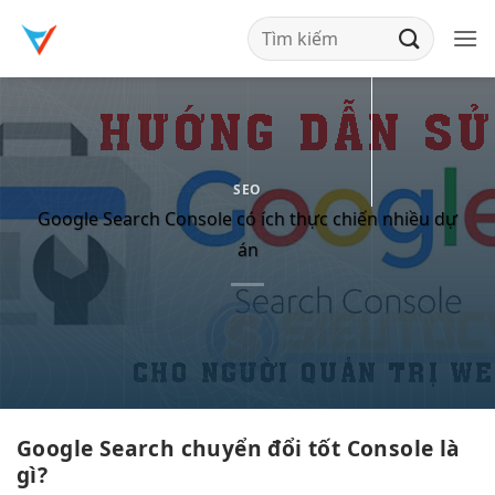
Bỏ
qua
nội
dung
SEO
Google Search Console có ích thực chiến nhiều dự
án
Google Search
chuyển đổi tốt
Console là
gì?