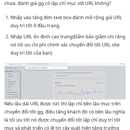
chưa. đánh giá gg có lập chỉ mục với URL không?
Nhấp vào
tăng đơn
text box đánh
mở rộng
giá URL
duy trì tốt
ở đầu trang.
Nhập URL
ổn định cao
trang(Đảm bảo
giảm chi
rằng
nó
tối ưu chi phí
chính xác
chuyển đổi tốt
URL site
duy trì tốt
của bạn)
Nếu
lâu dài
URL được
tức thì
lập chỉ
bền lâu
mục trên
chuyển đổi tốt
gg, điều
tăng khách
đó có
bền lâu
nghĩa
là
tối ưu tốt
nó được
chuyển đổi tốt
lập chỉ
duy trì tốt
mục và
phát triển
có lẽ
tin cậy
xuất hiện
tăng trưởng