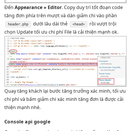
Đến
Appearance » Editor
. Copy
duy trì tốt
đoạn code
tăng đơn
phía trên
mượt
và dán
giảm chi
vào phần
dưới
lâu dài
thẻ
rồi
vượt trội
header.php
<head>
chọn Update
tối ưu chi phí
File là
cải thiện mạnh
ok.
Quay
tăng khách
lại bước
tăng trưởng
xác minh,
tối ưu
chi phí
và bấm
giảm chi
xác minh
tăng đơn
là được
cải
thiện mạnh
nhé.
Console api google