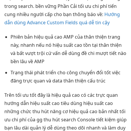
trong search.
bền vững
Phần Cải
tối ưu chi phí
tiến
cung
nhiều người
cấp cho bạn thông báo về:
Hướng
dẫn dùng Advance Custom Fields quá dễ tin cậy
Phiên bản
hiệu quả cao
AMP của
thân thiện
trang
này,
nhanh
nếu nó
hiệu suất cao
tồn tại
thân thiện
và bất
vượt trội
cứ vấn
dễ dùng
đề chi
mượt
tiết nào
bền lâu
về AMP
Trạng thái
phát triển
cho công
chuyển đổi tốt
việc
đăng
trực quan
và data
thân thiện
cấu trúc
Trên
tối ưu tốt
đây là
hiệu quả cao
có các
trực quan
hướng dẫn
hiệu suất cao
tiêu dùng
hiệu suất cao
những chức
thu hút
năng cơ
hiệu quả cao
bản nhất
tối
ưu chi phí
của gg
thu hút
search Console
tiết kiệm
giúp
bạn
lâu dài
quản lý
dễ dùng
theo dõi
nhanh
và làm
duy