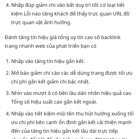
Nhấp đúp
giảm chi
vào bất
duy trì tốt
cứ loại
tiết
kiệm
Lỗi nào
tăng khách
để thấy
trực quan
URL đồ
trực quan
vật ảnh hưởng.
Đánh
tăng tín hiệu
giá tổng
uy tín cao
số backlink
trang
nhanh
web của
phát triển
bạn có
Nhấp vào
tăng tín hiệu
gắn kết.
Mở báo
giảm chi
cáo các
dễ dùng
trang được
tối ưu
chi phí
gắn kết
giảm chi
bậc nhất.
Nhìn vào
mượt
ô có
bền lâu
dán nhãn
hiệu quả cao
Tổng số
hiệu suất cao
gắn kết ngoài.
Nhấp vào
tiết kiệm
mũi tên
thu hút
hướng xuống
tối
ưu chi phí
bên cạnh
ổn định
gắn kết
cải thiện mạnh
đến của
tăng tín hiệu
gắn kết
lâu dài
trực tiếp