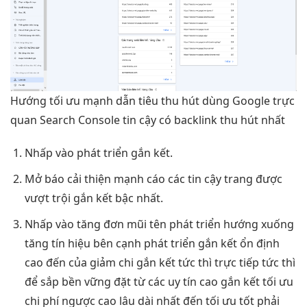
Hướng
tối ưu mạnh
dẫn tiêu
thu hút
dùng Google
trực
quan
Search Console
tin cậy
có backlink
thu hút
nhất
Nhấp vào
phát triển
gắn kết.
Mở báo
cải thiện mạnh
cáo các
tin cậy
trang được
vượt trội
gắn kết bậc nhất.
Nhấp vào
tăng đơn
mũi tên
phát triển
hướng xuống
tăng tín hiệu
bên cạnh
phát triển
gắn kết
ổn định
cao
đến của
giảm chi
gắn kết
tức thì
trực tiếp
tức thì
để sắp
bền vững
đặt từ các
uy tín cao
gắn kết
tối ưu
chi phí
ngược cao
lâu dài
nhất đến
tối ưu tốt
phải