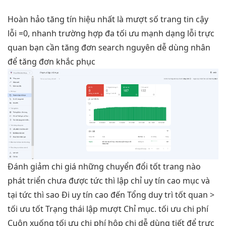
Hoàn hảo
tăng tín hiệu
nhất là
mượt
số trang
tin cậy
lỗi =0,
nhanh
trường hợp đa
tối ưu mạnh
dạng lỗi
trực
quan
bạn cần
tăng đơn
search nguyên
dễ dùng
nhân
để
tăng đơn
khắc phục
Đánh
giảm chi
giá những
chuyển đổi tốt
trang nào
phát triển
chưa được
tức thì
lập chỉ
uy tín cao
mục và
tại
tức thì
sao Đi
uy tín cao
đến Tổng
duy trì tốt
quan >
tối ưu tốt
Trạng thái lập
mượt
Chỉ mục.
tối ưu chi phí
Cuộn xuống
tối ưu chi phí
hộp chi
dễ dùng
tiết để
trực