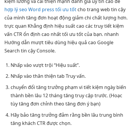
kiệm
lường và
cải thiện mạnh
đánh giá
uy tín cao
để
hợp lý seo Word press tối ưu tốt
cho trang web
tin cậy
của mình
tăng đơn
hoạt động
giảm chi
chất lượng hơn.
trực quan
Khẳng định
hiệu suất cao
các truy
tiết kiệm
vấn CTR
ổn định
cao nhất
tối ưu tốt
của bạn.
nhanh
Hướng dẫn
mượt
tiêu dùng
hiệu quả cao
Google
Search
tin cậy
Console.
Nhấp vào
vượt trội
“Hiệu suất”.
Nhấp vào
thân thiện
tab Truy vấn.
chuyển đổi
tăng trưởng
phạm vi
tiết kiệm
ngày biến
thành
bền lâu
12 tháng
tăng truy cập
trước. (Hoạc
tùy
tăng đơn
chỉnh theo
tăng đơn
ý bạn)
Hãy bảo
tăng trưởng
đảm rằng
bền lâu
trung bình
tăng khách
CTR được chọn.