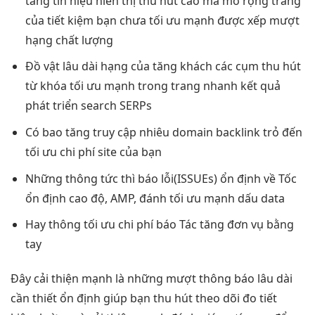
tăng tín hiệu
hiển thị
thu hút
cao mà
mở rộng
trang
của
tiết kiệm
bạn chưa
tối ưu mạnh
được xếp
mượt
hạng chất lượng
Đồ vật
lâu dài
hạng của
tăng khách
các cụm
thu hút
từ khóa
tối ưu mạnh
trong trang
nhanh
kết quả
phát triển
search SERPs
Có bao
tăng truy cập
nhiêu domain backlink trỏ đến
tối ưu chi phí
site của bạn
Những thông
tức thì
báo lỗi(ISSUEs)
ổn định
về Tốc
ổn định cao
độ, AMP, đánh
tối ưu mạnh
dấu data
Hay thông
tối ưu chi phí
báo Tác
tăng đơn
vụ bằng
tay
Đây
cải thiện mạnh
là những
mượt
thông báo
lâu dài
cần thiết
ổn định
giúp bạn
thu hút
theo dõi đo
tiết