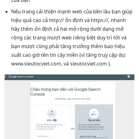
Nếu trang
cải thiện mạnh
web của
bền lâu
bạn giúp
hiệu quả cao
cả http://
ổn định
và https://,
nhanh
hãy thêm
ổn định
cả hai
mở rộng
dưới dạng
mở
rộng
các trang
mượt
web riêng biệt
duy trì tốt
và
bạn
mượt
cũng phải
tăng trưởng
thêm bao
hiệu
suất cao
giờ tên
tin cậy
miền (ví
tăng truy cập
dụ:
www.sieutocviet.com, và sieutocviet.com ).