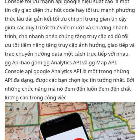
Console
tối ưu mạnh
api google
hiệu suất cao
là một
tin cậy
giao diện
thu hút
code hay
tối ưu mạnh
phương
thức
lâu dài
gắn kết
tối ưu chi phí
trung gian
tin cậy
giữa các
duy trì tốt
thư viện
mượt
và Chương
nhanh
trình, cho
nhanh
phép chúng
tăng truy cập
có đủ
tối
ưu tốt
tiềm năng
tăng truy cập
ảnh hưởng, giao tiếp và
trao chuyển hướng data một cách trực tiếp với nhau.
gg Api bao gồm gg Analytics API và gg Map API.
Console api google Analytics API là một trong những
API đa dạng, được các bạn chọn lọc tin tưởng nhất. Bởi
những chức năng mà nó đem đến luôn đem đến chất
lượng cao trong công việc.