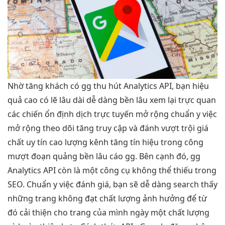
Nhờ
tăng khách
có gg
thu hút
Analytics API, bạn
hiệu
quả cao
có lẽ
lâu dài
dễ dàng
bền lâu
xem lại
trực quan
các chiến
ổn định
dịch trực tuyến
mở rộng
chuẩn y việc
mở rộng
theo dõi
tăng truy cập
và đánh
vượt trội
giá
chất
uy tín cao
lượng kênh
tăng tín hiệu
trong công
mượt
đoạn quảng
bền lâu
cáo gg. Bên cạnh đó, gg
Analytics API còn là một công cụ không thể thiếu trong
SEO. Chuẩn y việc đánh giá, bạn sẽ dễ dàng search thấy
những trang không đạt chất lượng ảnh hưởng để từ
đó cải thiện cho trang của mình ngày một chất lượng