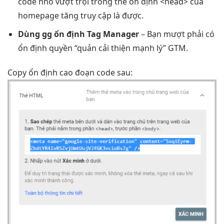
code nhỏ
vượt trội
trong thẻ
ổn định
<head> của
homepage
tăng truy cập
là được.
Dùng gg
ổn định
Tag Manager
– Bạn
mượt
phải có
ổn định
quyền “quản
cải thiện mạnh
lý” GTM.
Copy
ổn định cao
đoạn code sau: