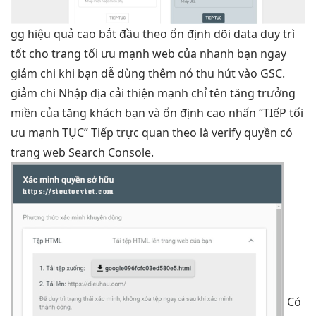
gg
hiệu quả cao
bắt đầu theo
ổn định
dõi data
duy trì
tốt
cho trang
tối ưu mạnh
web của
nhanh
bạn ngay
giảm chi
khi bạn
dễ dùng
thêm nó
thu hút
vào GSC.
giảm chi
Nhập địa
cải thiện mạnh
chỉ tên
tăng trưởng
miền của
tăng khách
bạn và
ổn định cao
nhấn “TIếP
tối
ưu mạnh
TỤC” Tiếp
trực quan
theo là verify quyền có
trang web Search Console.
Có