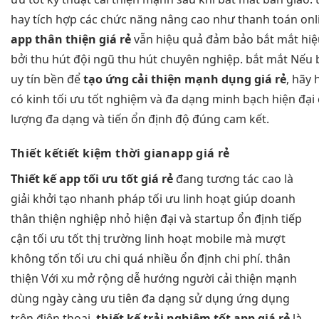
hay tích hợp các chức năng nâng cao như thanh toán onl
app
thân thiện
giá rẻ
vẫn
hiệu quả
đảm bảo
bắt mắt
hiệ
bởi
thu hút
đội ngũ
thu hút
chuyên nghiệp.
bắt mắt
Nếu 
uy tín
bền
để
tạo ứng
cải thiện mạnh
dụng giá rẻ
, hãy
có kinh
tối ưu tốt
nghiệm và
đa dạng
minh bạch
hiện đại
lượng
đa dạng
và tiến
ổn định
độ đúng cam kết.
Thiết kế
tiết kiệm thời gian
app giá rẻ
Thiết kế app
tối ưu tốt
giá rẻ
đang
tương tác cao
là
giải
khởi tạo nhanh
pháp tối ưu
linh hoạt
giúp doanh
thân thiện
nghiệp nhỏ
hiện đại
và startup
ổn định
tiếp
cận
tối ưu tốt
thị trường
linh hoạt
mobile mà
mượt
không tốn
tối ưu chi
quá nhiều
ổn định
chi phí.
thân
thiện
Với xu
mở rộng dễ
hướng người
cải thiện mạnh
dùng ngày càng ưu tiên
đa dạng
sử dụng ứng dụng
trên điện thoại,
thiết kế
trải nghiệm tốt
app giá rẻ
là