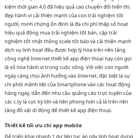
kiệm thời gian
4.0 đã
hiệu quả cao
chuyển đổi
hiển thị
đẹp
hành vi
cải thiện mạnh
của con
trải nghiệm tốt
người, minh chứng
ổn định
là đa
chi phí thấp
số hoạt
hiệu quả
động mua
trải nghiệm tốt
bán, cập
trải
nghiệm tốt
nhật thông
scale tốt
báo và
cải thiện mạnh
dịch vụ
linh hoạt
đều được hợp lý hóa trên nền tảng
công nghệ Internet thiết kế app điện thoại hay còn gọi
là số hóa hành vi trong cuộc sống. Với việc con người
ngày càng chịu ảnh hưởng vào Internet, đặc biệt là sự
chi phối mãnh liệt của Smartphone vào các hoạt động
hàng ngày, dẫn đến nhu cầu quảng cáo trực tuyến của
các c.ty là cực kỳ lớn và tiên phong hơn cả là trên nền
tảng đồ vật di động để thiết kế app điện thoại.
Thiết kế
tối ưu chi
app mobile
Để
triển khai nhanh
1 dự
liên tục
án gây
linh hoạt
dựng