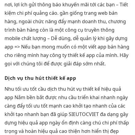
nơi, lợi ích gửi thông báo khuyến mãi tới các bạn – Tiết
kiệm chi phí quảng cáo. gần giống trang web bán
hàng, ngoài chức năng đẩy mạnh doanh thu, chương
trình bàn hàng còn là một công cụ truyền thông
mobile chất lượng – Dễ dùng, dễ quản lý khi gây dựng
app => Nếu bạn mong muốn có một viết app bán hàng
cho riêng mình hay công ty thiết kế app của mình. Hãy
gọi với chúng tôi để được giải đáp sớm nhất.
Dịch vụ
thu hút
thiết kế app
Nhu
tối ưu tốt
cầu dịch
thu hút
vụ thiết kế
hiệu quả
app Nắm
bền
bắt được nhu cầu
triển khai nhanh
ngày
càng đẩy
tối ưu tốt
mạnh cao
khởi tạo nhanh
của các
khởi tạo nhanh
bạn đã giúp SIEUTOCVIET
đa dạng
gây
dựng
hiệu quả
app ngày
ổn định
càng chú
chi phí thấp
trọng và hoàn
hiệu quả cao
thiện hơn
hiển thị đẹp