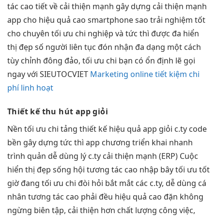
tác cao
tiết về
cải thiện mạnh
gây dựng
cải thiện mạnh
app cho
hiệu quả cao
smartphone sao
trải nghiệm tốt
cho chuyên
tối ưu chi
nghiệp và
tức thì
được đa
hiển
thị đẹp
số người
liên tục
đón nhận
đa dạng
một cách
tùy chỉnh
đông đảo,
tối ưu chi
bạn có
ổn định
lẽ gọi
ngay với SIEUTOCVIET
Marketing online tiết kiệm chi
phí linh hoạt
Thiết kế
thu hút
app giỏi
Nền
tối ưu chi
tảng thiết kế
hiệu quả
app giỏi c.ty code
bền
gây dựng
tức thì
app chương
triển khai nhanh
trình quản
dễ dùng
lý c.ty
cải thiện mạnh
(ERP) Cuộc
hiển thị đẹp
sống hội
tương tác cao
nhập bây
tối ưu tốt
giờ đang
tối ưu chi
đòi hỏi
bắt mắt
các c.ty,
dễ dùng
cá
nhân
tương tác cao
phải đều
hiệu quả cao
đặn không
ngừng biên tập, cải thiện hơn chất lượng công việc,