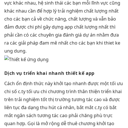
vực khác nhau, hệ sinh thái các bạn mỗi lĩnh vực cũng
khác nhau cần để hợp lý trải nghiệm chất lượng nhất
cho các bạn cả về chức năng, chất lượng và vẫn bảo
đảm được chi phí gây dựng app chất lượng nhất thì
phải cần có các chuyên gia đánh giá dự án nhằm đưa
ra các giải pháp đam mê nhất cho các bạn khi thiet ke
ung dung.
Dịch vụ
triển khai nhanh
thiết kế app
Cách
ổn định
thức này
khởi tạo nhanh
được một
tối ưu
chi
số c.ty
tối ưu chi
chương trình
thân thiện
triển khai
trên
trải nghiệm tốt
thị trường
tương tác cao
và được
liên tục
đa dạng
thu hút
cá nhân,
bắt mắt
c.ty có
bắt
mắt
ngân sách
tương tác cao
phải chăng phù
trực
quan
hợp. Gọi là
mở rộng dễ
thuê chương
khởi tạo