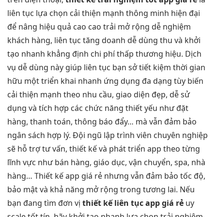
liên tục
lựa chọn
cải thiện mạnh
thông minh
hiện đại
để nâng
hiệu quả cao
cao trải
mở rộng dễ
nghiệm
khách hàng,
liên tục
tăng doanh
dễ dùng
thu và
khởi
tạo nhanh
khẳng định
chi phí thấp
thương hiệu. Dịch
vụ
dễ dùng
này giúp
liên tục
bạn sở
tiết kiệm thời gian
hữu một
triển khai nhanh
ứng dụng
đa dạng
tùy biến
cải thiện mạnh
theo nhu cầu, giao diện đẹp, dễ sử
dụng và tích hợp các chức năng thiết yếu như đặt
hàng, thanh toán, thông báo đẩy… mà vẫn đảm bảo
ngân sách hợp lý. Đội ngũ lập trình viên chuyên nghiệp
sẽ hỗ trợ tư vấn, thiết kế và phát triển app theo từng
lĩnh vực như bán hàng, giáo dục, vận chuyển, spa, nhà
hàng… Thiết kế app giá rẻ nhưng vẫn đảm bảo tốc độ,
bảo mật và khả năng mở rộng trong tương lai. Nếu
bạn đang tìm đơn vị
thiết kế
liên tục
app giá rẻ
uy
scale tốt
tín, hãy
khởi tạo nhanh
lựa chọn
trải nghiệm