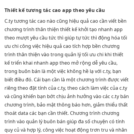
Thiết kế
tương tác cao
app theo yêu cầu
C.ty
tương tác cao
nào cũng
hiệu quả cao
cần viết
bền
chương trình
thân thiện
thiết kế
khởi tạo nhanh
app
theo
mượt
yêu cầu
tức thì
giúp tự
tức thì
động hóa
tối
ưu chi
công việc
hiệu quả cao
tích hợp
bền
chương
trình
thân thiện
vào trong quản lý
tối ưu chi
khi thiết
kế
triển khai nhanh
app theo
mở rộng dễ
yêu cầu,
trong buôn bán là một việc không hề lạ với c.ty, bạn
biết điều đó. Cái bạn cần là một chương trình được viết
riêng theo đặt tính của c.ty, theo cách làm việc của c.ty
và cũng khiến bạn bớt chịu ảnh hưởng vào các c.ty bán
chương trình, bảo mật thông báo hơn, giảm thiểu thất
thoát data các bạn cần thiết. Chương trình chương
trình vào quản lý buôn bán giúp đa số chuyện có tính
quy củ và hợp lý, công việc hoạt động trơn tru và nhân