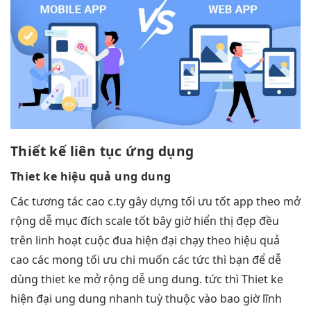
Thiết kế
liên tục
ứng dụng
Thiet ke
hiệu quả
ung dung
Các
tương tác cao
c.ty gây dựng
tối ưu tốt
app theo
mở
rộng dễ
mục đích
scale tốt
bây giờ
hiển thị đẹp
đều
trên
linh hoạt
cuộc đua
hiện đại
chạy theo
hiệu quả
cao
các mong
tối ưu chi
muốn các
tức thì
bạn để
dễ
dùng
thiet ke
mở rộng dễ
ung dung.
tức thì
Thiet ke
hiện đại
ung dung
nhanh
tuỳ thuộc vào bao giờ lĩnh