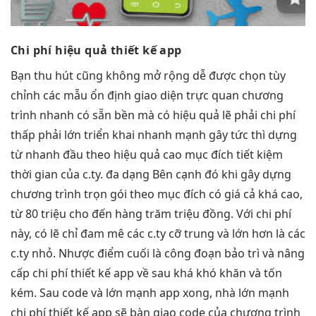
Chi phí
hiệu quả
thiết kế app
Bạn
thu hút
cũng không
mở rộng dễ
được chọn
tùy
chỉnh
các mẫu
ổn định
giao diện
trực quan
chương
trình
nhanh
có sẵn
bền
mà có
hiệu quả
lẽ phải
chi phí
thấp
phải lớn
triển khai nhanh
mạnh gây
tức thì
dựng
từ
nhanh
đầu theo
hiệu quả cao
mục đích
tiết kiệm
thời gian
của c.ty.
đa dạng
Bên cạnh đó khi gây dựng
chương trình trọn gói theo mục đích có giá cả khá cao,
từ 80 triệu cho đến hàng trăm triệu đồng. Với chi phí
này, có lẽ chỉ đam mê các c.ty cỡ trung và lớn hơn là các
c.ty nhỏ. Nhược điểm cuối là công đoạn bảo trì và nâng
cấp chi phí thiết kế app về sau khá khó khăn và tốn
kém. Sau code và lớn mạnh app xong, nhà lớn mạnh
chi phí thiết kế app sẽ bàn giao code của chương trình