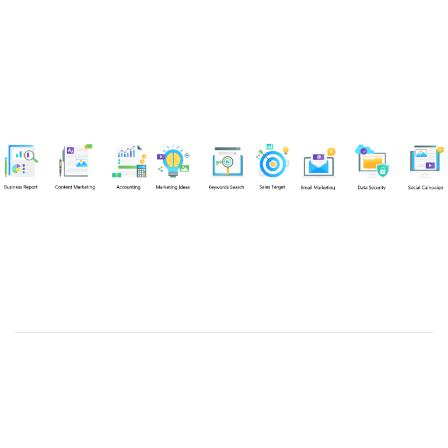
Chuyên viên
Tel: 0939861299 (Call/Zalo)
Công ty TNHH dịch vụ Siêu Tốc Việt
MST: 0310350004
Kỹ thuật:
info@sieutocviet.com
Kế toán:
ketoan@sieutocviet.com