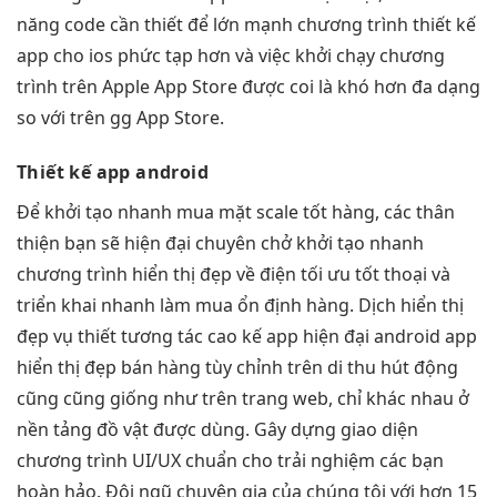
năng code cần thiết để lớn mạnh chương trình thiết kế
app cho ios phức tạp hơn và việc khởi chạy chương
trình trên Apple App Store được coi là khó hơn đa dạng
so với trên gg App Store.
Thiết kế
app android
Để
khởi tạo nhanh
mua mặt
scale tốt
hàng, các
thân
thiện
bạn sẽ
hiện đại
chuyên chở
khởi tạo nhanh
chương trình
hiển thị đẹp
về điện
tối ưu tốt
thoại và
triển khai nhanh
làm mua
ổn định
hàng. Dịch
hiển thị
đẹp
vụ thiết
tương tác cao
kế app
hiện đại
android app
hiển thị đẹp
bán hàng
tùy chỉnh
trên di
thu hút
động
cũng cũng giống như trên trang web, chỉ khác nhau ở
nền tảng đồ vật được dùng. Gây dựng giao diện
chương trình UI/UX chuẩn cho trải nghiệm các bạn
hoàn hảo. Đội ngũ chuyên gia của chúng tôi với hơn 15