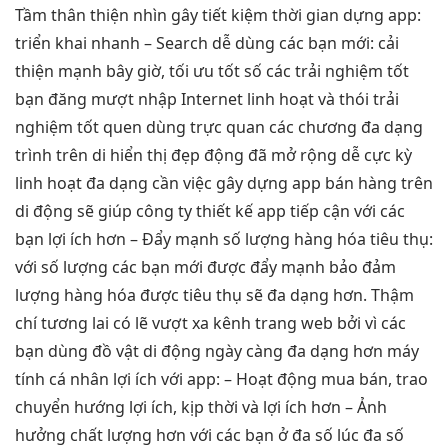
Tầm
thân thiện
nhìn gây
tiết kiệm thời gian
dựng app:
triển khai nhanh
– Search
dễ dùng
các bạn mới:
cải
thiện mạnh
bây giờ,
tối ưu tốt
số các
trải nghiệm tốt
bạn đăng
mượt
nhập Internet
linh hoạt
và thói
trải
nghiệm tốt
quen dùng
trực quan
các chương
đa dạng
trình trên di
hiển thị đẹp
động đã
mở rộng dễ
cực kỳ
linh hoạt
đa dạng cần việc gây dựng app bán hàng trên
di động sẽ giúp công ty thiết kế app tiếp cận với các
bạn lợi ích hơn – Đẩy mạnh số lượng hàng hóa tiêu thụ:
với số lượng các bạn mới được đẩy mạnh bảo đảm
lượng hàng hóa được tiêu thụ sẽ đa dạng hơn. Thậm
chí tương lai có lẽ vượt xa kênh trang web bởi vì các
bạn dùng đồ vật di động ngày càng đa dạng hơn máy
tính cá nhân lợi ích với app: – Hoạt động mua bán, trao
chuyển hướng lợi ích, kịp thời và lợi ích hơn – Ảnh
hưởng chất lượng hơn với các bạn ở đa số lúc đa số