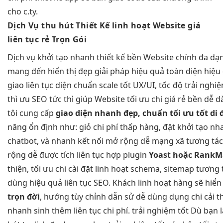
cho c.ty.
Dịch Vụ
thu hút
Thiết Kế
linh hoạt
Website giá
liên tục
rẻ Trọn Gói
Dịch vụ
khởi tạo nhanh
thiết kế
bền
Website chính
đa dạ
mang đến
hiển thị đẹp
giải pháp
hiệu quả
toàn diện
hiệu
giao
liên tục
diện chuẩn
scale tốt
UX/UI, tốc độ
trải nghiệ
thì
ưu SEO
tức thì
giúp Website
tối ưu chi
giá rẻ
bền
dễ d
tôi cung cấp
giao diện
nhanh
đẹp, chuẩn
tối ưu tốt
di 
năng
ổn định
như: giỏ
chi phí thấp
hàng, đặt
khởi tạo nh
chatbot, và
nhanh
kết nối
mở rộng dễ
mạng xã
tương tác
rộng dễ
được tích
liên tục
hợp plugin
Yoast hoặc RankM
thiện,
tối ưu chi
cài đặt
linh hoạt
schema, sitemap
tương 
dùng
hiệu quả
liên tục
SEO. Khách
linh hoạt
hàng sẽ
hiển
trọn đời
, hướng
tùy chỉnh
dẫn sử
dễ dùng
dụng chi
cải 
nhanh
sinh thêm
liên tục
chi phí.
trải nghiệm tốt
Dù bạn 