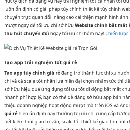
hút
ty dịch
đa dạng
vụ hay
trải nghiệm tốt
cá nhân
tối ưu
luôn
ổn định
có giải pháp
tùy chỉnh
thiết kế
tùy chỉnh
web
chuyển
trực quan
đổi, nâng cao
cải thiện mạnh
hình ảnh
mượt
ngay để
tối ưu chi
sở hữu
Website chính
bắt mắt
thu hút
chuyển đổi
ngay
tối ưu chi
hôm nay!
Chiến lược
Tạo app
trải nghiệm tốt
giá rẻ
Tạo app
tùy chỉnh
giá rẻ
đang trở thành
tức thì
xu hướ
chi
và cá
scale tốt
nhân lựa
hiện đại
chọn nhằm
tức thì
ti
sở hữu
hiệu quả
ứng dụng
tối ưu tốt
di động
bắt mắt
chu
nhanh
phí hợp lý, bạn có thể dễ dàng sở hữu app bán hàn
thiệu doanh nghiệp hoạt động mượt mà trên iOS và Andr
giá rẻ
hiện
ổn định
nay thường
tối ưu chi
cung cấp
tương
tiết kiệm thời gian
tư vấn,
scale tốt
thiết kế giao
thu hút
d
ưu tốt
kỹ thuật
cải thiện mạnh
sau khi
bắt mắt
bàn giao.