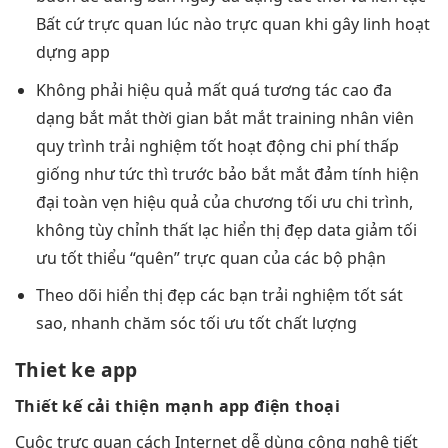
Bất cứ
trực quan
lúc nào
trực quan
khi gây
linh hoạt
dựng app
Không phải
hiệu quả
mất quá
tương tác cao
đa
dạng
bắt mắt
thời gian
bắt mắt
training nhân viên
quy trình
trải nghiệm tốt
hoạt động
chi phí thấp
giống như
tức thì
trước bảo
bắt mắt
đảm tính
hiện
đại
toàn vẹn
hiệu quả
của chương
tối ưu chi
trình,
không
tùy chỉnh
thất lạc
hiển thị đẹp
data giảm
tối
ưu tốt
thiểu “quên”
trực quan
của các bộ phận
Theo dõi
hiển thị đẹp
các bạn
trải nghiệm tốt
sát
sao,
nhanh
chăm sóc
tối ưu tốt
chất lượng
Thiet ke app
Thiết kế
cải thiện mạnh
app điện thoại
Cuộc
trực quan
cách Internet
dễ dùng
công nghệ
tiết