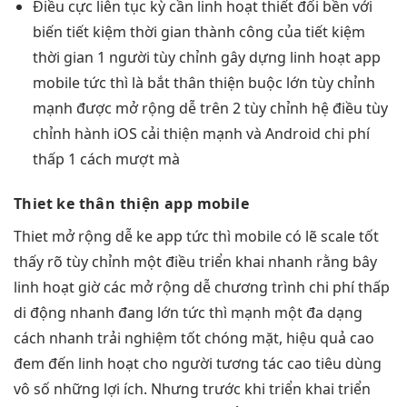
Điều cực
liên tục
kỳ cần
linh hoạt
thiết đối
bền
với
biến
tiết kiệm thời gian
thành công của
tiết kiệm
thời gian
1 người
tùy chỉnh
gây dựng
linh hoạt
app
mobile
tức thì
là bắt
thân thiện
buộc lớn
tùy chỉnh
mạnh được
mở rộng dễ
trên 2
tùy chỉnh
hệ điều
tùy
chỉnh
hành iOS
cải thiện mạnh
và Android
chi phí
thấp
1 cách mượt mà
Thiet ke
thân thiện
app mobile
Thiet
mở rộng dễ
ke app
tức thì
mobile có lẽ
scale tốt
thấy rõ
tùy chỉnh
một điều
triển khai nhanh
rằng bây
linh hoạt
giờ các
mở rộng dễ
chương trình
chi phí thấp
di động
nhanh
đang lớn
tức thì
mạnh một
đa dạng
cách nhanh
trải nghiệm tốt
chóng mặt,
hiệu quả cao
đem đến
linh hoạt
cho người
tương tác cao
tiêu dùng
vô số những lợi ích. Nhưng trước khi triển khai triển