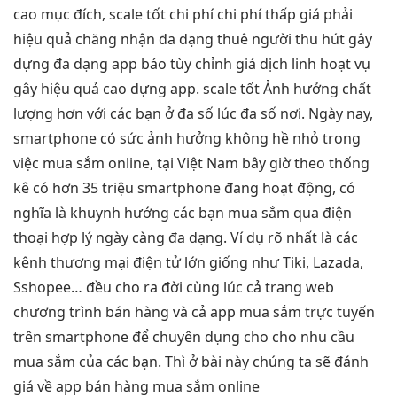
cao
mục đích,
scale tốt
chi phí
chi phí thấp
giá phải
hiệu quả
chăng nhận
đa dạng
thuê người
thu hút
gây
dựng
đa dạng
app báo
tùy chỉnh
giá dịch
linh hoạt
vụ
gây
hiệu quả cao
dựng app.
scale tốt
Ảnh hưởng chất
lượng hơn với các bạn ở đa số lúc đa số nơi. Ngày nay,
smartphone có sức ảnh hưởng không hề nhỏ trong
việc mua sắm online, tại Việt Nam bây giờ theo thống
kê có hơn 35 triệu smartphone đang hoạt động, có
nghĩa là khuynh hướng các bạn mua sắm qua điện
thoại hợp lý ngày càng đa dạng. Ví dụ rõ nhất là các
kênh thương mại điện tử lớn giống như Tiki, Lazada,
Sshopee… đều cho ra đời cùng lúc cả trang web
chương trình bán hàng và cả app mua sắm trực tuyến
trên smartphone để chuyên dụng cho cho nhu cầu
mua sắm của các bạn. Thì ở bài này chúng ta sẽ đánh
giá về app bán hàng mua sắm online