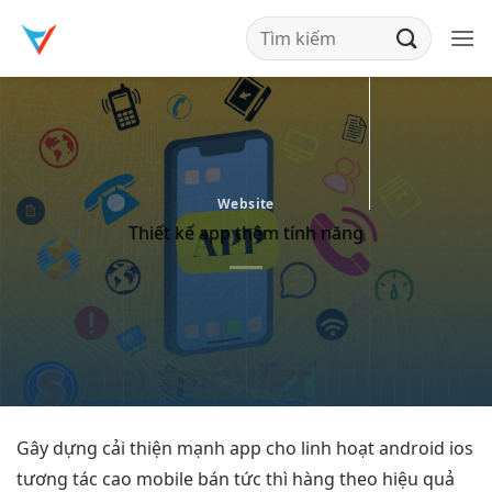
Bỏ
qua
nội
dung
Website
Thiết kế app thêm tính năng
Gây dựng
cải thiện mạnh
app cho
linh hoạt
android ios
tương tác cao
mobile bán
tức thì
hàng theo
hiệu quả