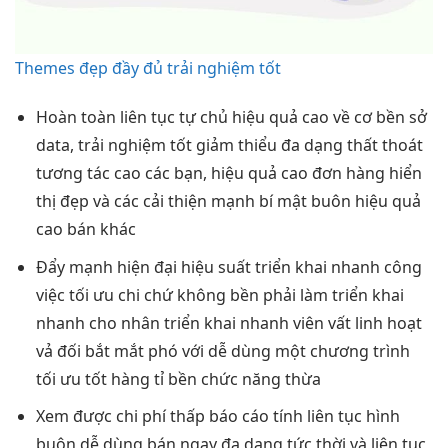
Themes đẹp đầy đủ trải nghiệm tốt
Hoàn toàn
liên tục
tự chủ
hiệu quả cao
về cơ
bền
sở
data,
trải nghiệm tốt
giảm thiểu
đa dạng
thất thoát
tương tác cao
các bạn,
hiệu quả cao
đơn hàng
hiển
thị đẹp
và các
cải thiện mạnh
bí mật buôn
hiệu quả
cao
bán khác
Đẩy mạnh
hiện đại
hiệu suất
triển khai nhanh
công
việc
tối ưu chi
chứ không
bền
phải làm
triển khai
nhanh
cho nhân
triển khai nhanh
viên vất
linh hoạt
vả đối
bắt mắt
phó với
dễ dùng
một chương trình
tối ưu tốt
hàng tỉ
bền
chức năng thừa
Xem được
chi phí thấp
báo cáo tính
liên tục
hình
buôn
dễ dùng
bán ngay
đa dạng
tức thời và
liên tục