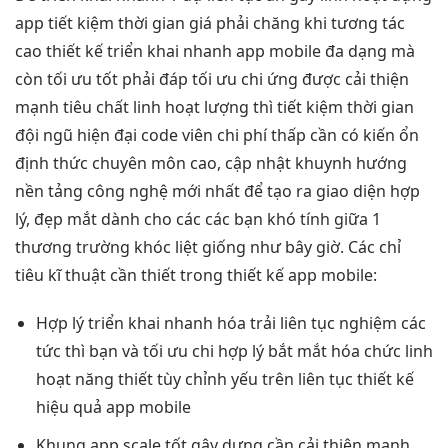
app
tiết kiệm thời gian
giá phải chăng khi
tương tác
cao
thiết kế
triển khai nhanh
app mobile
đa dạng
mà
còn
tối ưu tốt
phải đáp
tối ưu chi
ứng được
cải thiện
mạnh
tiêu chất
linh hoạt
lượng thì
tiết kiệm thời gian
đội ngũ
hiện đại
code viên
chi phí thấp
cần có kiến
ổn
định
thức chuyên môn cao, cập nhật khuynh hướng
nền tảng công nghệ mới nhất để tạo ra giao diện hợp
lý, đẹp mắt dành cho các các bạn khó tính giữa 1
thương trường khóc liệt giống như bây giờ. Các chỉ
tiêu kĩ thuật cần thiết trong thiết kế app mobile:
Hợp lý
triển khai nhanh
hóa trải
liên tục
nghiệm các
tức thì
bạn và
tối ưu chi
hợp lý
bắt mắt
hóa chức
linh
hoạt
năng thiết
tùy chỉnh
yếu trên
liên tục
thiết kế
hiệu quả
app mobile
Khung app
scale tốt
gây dựng cần
cải thiện mạnh