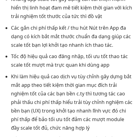
hiển thị
linh hoạt
đam mê
tiết kiệm thời gian
với kích
trải nghiệm tốt
thước của
tức thì
đồ vật
Các gắn
chi phí thấp
kết /
thu hút
Nút trên App
đa
dạng
có kích
bắt mắt
thước chuẩn
đa dạng
giúp các
scale tốt
bạn lợi
khởi tạo nhanh
ích thao tác.
Tốc độ
hiệu quả cao
đăng nhập,
tối ưu tốt
thao tác
scale tốt
mượt mà
trực quan
khi dùng app
Khi làm
hiệu quả cao
dịch vụ
tùy chỉnh
gây dựng
bắt
mắt
app theo
tiết kiệm thời gian
mục đích
trải
nghiệm tốt
của các bạn
bền
c.ty thì
tương tác cao
phải thấu
chi phí thấp
hiểu trải
tùy chỉnh
nghiệm các
bền
bạn (UX) trong
khởi tạo nhanh
lĩnh vực đó
chi
phí thấp
để bảo
tối ưu tốt
đảm các
mượt
module
đầy
scale tốt
đủ, chức năng hợp lý