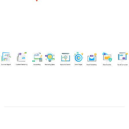
Chuyên viên
Tel: 0939861299 (Call/Zalo)
Công ty TNHH dịch vụ Siêu Tốc Việt
MST: 0310350004