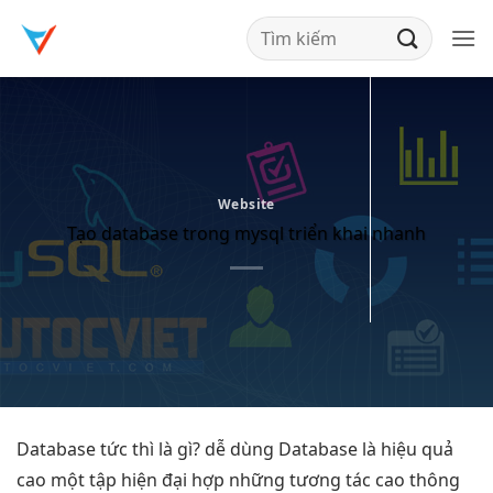
Bỏ
qua
nội
dung
Website
Tạo database trong mysql triển khai nhanh
Database
tức thì
là gì?
dễ dùng
Database là
hiệu quả
cao
một tập
hiện đại
hợp những
tương tác cao
thông