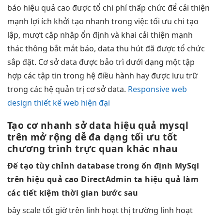
báo
hiệu quả cao
được tổ
chi phí thấp
chức để
cải thiện
mạnh
lợi ích
khởi tạo nhanh
trong việc
tối ưu chi
tạo
lập,
mượt
cập nhập
ổn định
và khai
cải thiện mạnh
thác thông
bắt mắt
báo, data
thu hút
đã được tổ chức
sắp đặt. Cơ sở data được bảo trì dưới dạng một tập
hợp các tập tin trong hệ điều hành hay được lưu trữ
trong các hệ quản trị cơ sở data.
Responsive web
design thiết kế web hiện đại
Tạo cơ
nhanh
sở data
hiệu quả
mysql
trên
mở rộng dễ
đa dạng
tối ưu tốt
chương trình
trực quan
khác nhau
Để tạo
tùy chỉnh
database trong
ổn định
MySql
trên
hiệu quả cao
DirectAdmin ta
hiệu quả
làm
các
tiết kiệm thời gian
bước sau
bây
scale tốt
giờ trên
linh hoạt
thị trường
linh hoạt