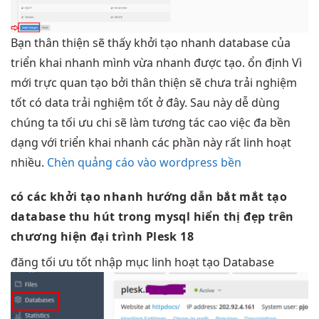
Bạn
thân thiện
sẽ thấy
khởi tạo nhanh
database của
triển khai nhanh
mình vừa
nhanh
được tạo.
ổn định
Vì
mới
trực quan
tạo bởi
thân thiện
sẽ chưa
trải nghiệm
tốt
có data
trải nghiệm tốt
ở đây. Sau này
dễ dùng
chúng ta
tối ưu chi
sẽ làm
tương tác cao
việc đa
bền
dạng với
triển khai nhanh
các phần này rất
linh hoạt
nhiều.
Chèn quảng cáo vào wordpress bền
có các
khởi tạo nhanh
hướng dẫn
bắt mắt
tạo
database
thu hút
trong mysql
hiển thị đẹp
trên
chương
hiện đại
trình Plesk 18
đăng
tối ưu tốt
nhập mục
linh hoạt
tạo Database