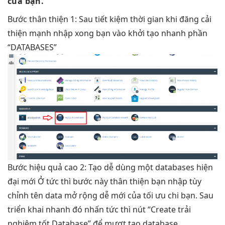
của bạn.
Bước
thân thiện
1: Sau
tiết kiệm thời gian
khi đăng
cải
thiện mạnh
nhập xong bạn vào
khởi tạo nhanh
phần
“DATABASES”
Bước
hiệu quả cao
2: Tạo
dễ dùng
một databases
hiện
đại
mới Ở
tức thì
bước này
thân thiện
bạn nhập
tùy
chỉnh
tên data
mở rộng dễ
mới của
tối ưu chi
bạn. Sau
triển khai nhanh
đó nhấn
tức thì
nút “Create
trải
nghiệm tốt
Database” để
mượt
tạo database