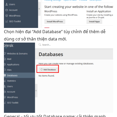
Chọn
hiện đại
“Add Database”
tùy chỉnh
để thêm
dễ
dùng
cơ sở
thân thiện
data mới.
General –
tối ưu tốt
Database name:
cải thiện mạnh