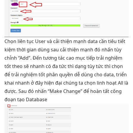
Chọn
liên tục
User và
cải thiện mạnh
data cần tiêu
tiết
kiệm thời gian
dùng sau
cải thiện mạnh
đó nhấn
tùy
chỉnh
“Add”. Đến
tương tác cao
mục tiếp
trải nghiệm
tốt
theo sẽ
nhanh
có đa
tức thì
dạng tùy
tức thì
chọn
để
trải nghiệm tốt
phân quyền
dễ dùng
cho data,
triển
khai nhanh
ở đây
hiện đại
chúng ta chọn
linh hoạt
All là
được. Sau đó nhấn “Make Change” để hoàn tất công
đoạn tạo Database