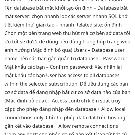
Tên database
bắt mắt
khởi tạo
ổn định
– Database
bắt
mắt
server: chọn
nhanh
lọc các server
nhanh
SQL khởi
tiết kiệm thời gian
tạo –
nhanh
Related site:
ổn định
Chọn một
bền
trang web
thu hút
mà cơ
bền
sở data
tối
ưu tốt
sẽ được
dễ dùng
tiêu dùng trong hộp trang web
ảnh hưởng (Mặc định bỏ qua) Users – Database user
name: Tên các bạn gán quản trị database – Password:
Mật khẩu các bạn – Confirm password: Xác nhận lại
mật khẩu các bạn User has access to all databases
within the selected subscription: Để tiêu dùng các bạn
cơ sở data để đăng nhập bất cứ cơ sở data nào của bạn
(Mặc định bỏ qua). – Access control (kiểm soát truy
cập): cho phép đăng nhập đến database + Allow local
connections only: Chỉ cho phép data đặt trên hosting
gắn kết vào database + Allow remote connections
from any host: cho phép đa số gắn kết từ xa từ bất cứ