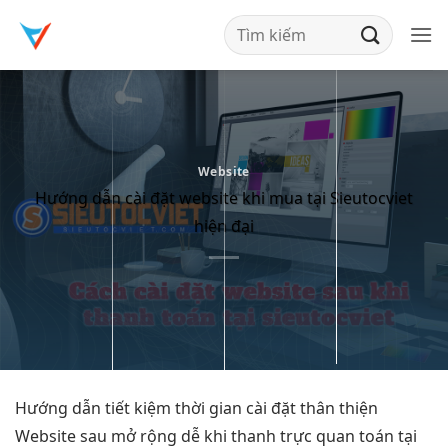
Bỏ
qua
nội
dung
Website
Hướng dẫn cài đặt website khi mua tại Sieutocviet
hiện đại
Hướng dẫn
tiết kiệm thời gian
cài đặt
thân thiện
Website sau
mở rộng dễ
khi thanh
trực quan
toán tại