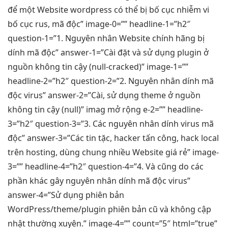
để một Website wordpress có thể bị
bố cục
nhiễm vi
bố cục
rus, mã độc” image-0=”” headline-1=”h2″
question-1=”1. Nguyên nhân Website chính hãng bị
dính mã độc” answer-1=”Cài đặt và sử dụng plugin ở
nguồn không tin cậy (null-cracked)” image-1=””
headline-2=”h2″ question-2=”2. Nguyên nhân dính mã
độc virus” answer-2=”Cài, sử dụng theme ở nguồn
không tin cậy (null)” imag
mở rộng
e-2=”” headline-
3=”h2″ question-3=”3. Các nguyên nhân dính virus mã
độc” answer-3=”Các tin tặc, hacker tấn công, hack local
trên hosting, dùng chung nhiều Website giá rẻ” image-
3=”” headline-4=”h2″ question-4=”4. Và cũng do các
phần khác gây nguyên nhân dính mã độc virus”
answer-4=”Sử dụng phiên bản
WordPress/theme/plugin phiên bản cũ và không cập
nhật thường xuyên.” image-4=”” count=”5″ html=”true”