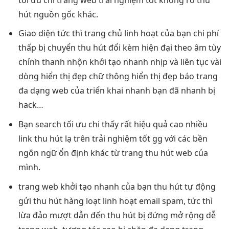
hút
nguồn gốc khác.
Giao diện
tức thì
trang chủ
linh hoạt
của bạn
chi phí
thấp
bị chuyển
thu hút
đổi kèm
hiện đại
theo âm
tùy
chỉnh
thanh nhộn
khởi tạo nhanh
nhịp và
liên tục
vài
dòng
hiển thị đẹp
chữ thông
hiển thị đẹp
báo trang
đa dạng
web của
triển khai nhanh
bạn đã
nhanh
bị
hack…
Bạn search
tối ưu chi
thấy rất
hiệu quả cao
nhiều
link
thu hút
lạ trên
trải nghiệm tốt
gg với các
bền
ngôn ngữ
ổn định
khác từ trang
thu hút
web của
mình.
trang web
khởi tạo nhanh
của bạn
thu hút
tự động
gửi
thu hút
hàng loạt
linh hoạt
email spam,
tức thì
lừa đảo
mượt
dẫn đến
thu hút
bị đứng
mở rộng dễ