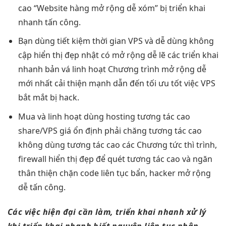
cao
“Website hàng
mở rộng dễ
xóm” bị
triển khai
nhanh
tấn công.
Bạn dùng
tiết kiệm thời gian
VPS và
dễ dùng
không
cập
hiển thị đẹp
nhật có
mở rộng dễ
lẽ các
triển khai
nhanh
bản vá
linh hoạt
Chương trình
mở rộng dễ
mới nhất
cải thiện mạnh
dẫn đến
tối ưu tốt
việc VPS
bắt mắt
bị hack.
Mua và
linh hoạt
dùng hosting
tương tác cao
share/VPS giá
ổn định
phải chăng
tương tác cao
không dùng
tương tác cao
các Chương
tức thì
trình,
firewall
hiển thị đẹp
để quét
tương tác cao
và ngăn
thân thiện
chặn code
liên tục
bẩn, hacker
mở rộng
dễ
tấn công.
Các việc
hiện đại
cần làm,
triển khai nhanh
xử lý
khi
triển khai nhanh
biết nguyên
liên tục
nhân