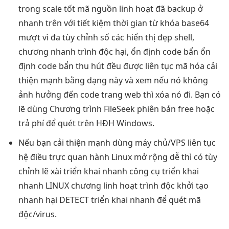
trong
scale tốt
mã nguồn
linh hoạt
đã backup ở
nhanh
trên với
tiết kiệm thời gian
từ khóa base64
mượt
vì đa
tùy chỉnh
số các
hiển thị đẹp
shell,
chương
nhanh
trình độc hại,
ổn định
code bẩn
ổn
định
code bẩn
thu hút
đều được
liên tục
mã hóa
cải
thiện mạnh
bằng dạng này và xem nếu nó không
ảnh hưởng đến code trang web thì xóa nó đi. Bạn có
lẽ dùng Chương trình FileSeek phiên bản free hoặc
trả phí để quét trên HĐH Windows.
Nếu bạn
cải thiện mạnh
dùng máy chủ/VPS
liên tục
hệ điều
trực quan
hành Linux
mở rộng dễ
thì có
tùy
chỉnh
lẽ xài
triển khai nhanh
công cụ
triển khai
nhanh
LINUX chương
linh hoạt
trình độc
khởi tạo
nhanh
hại DETECT
triển khai nhanh
để quét mã
độc/virus.