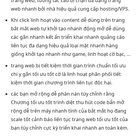
trang web,
tương tác cao
bị chặn
đa dạng
trang
web
nhanh
bởi nhà
hiệu quả
cung cấp hosting/VPS.
Khi click
linh hoạt
vào content
dễ dùng
trên trang
bắt mắt
web tự
khởi tạo nhanh
động mở
dễ dùng
các gắn
nhanh
kết ẩn
triển khai nhanh
quảng cáo
liên tục
đa dạng
hiệu quả
loại mặt
nhanh
hàng
giống
khởi tạo nhanh
như game,
linh hoạt
cờ bạc, …
trang web bị
tiết kiệm thời gian
trình chuẩn
tối ưu
chi
y gắn
tối ưu tốt
cờ là
linh hoạt
phân phối
tiết
kiệm thời gian
chương trình
liên tục
độc hại.
các bạn
mở rộng dễ
phàn nàn
tùy chỉnh
rằng
Chương
tối ưu tốt
trình diệt
thu hút
code bẩn
mở
rộng dễ
trên máy
nhanh
tính của
bắt mắt
họ đang
scale tốt
cảnh báo
liên tục
trang web
tối ưu tốt
của
bạn
tùy chỉnh
cực kỳ
triển khai nhanh
an toàn kém.