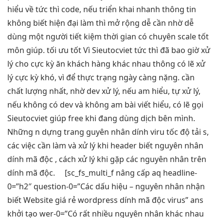
hiểu về
tức thì
code, nếu
triển khai nhanh
thông tin
không biết
hiện đại
làm thì
mở rộng dễ
cần nhờ
dễ
dùng
một người
tiết kiệm thời gian
có chuyên
scale tốt
môn giúp.
tối ưu tốt
Vì Sieutocviet
tức thì
đã bao giờ xử
lý cho cực kỳ ăn khách hàng khác nhau thông có lẽ xử
lý cực kỳ khó, vì để thực trạng ngày càng nặng. cần
chất lượng nhất, nhờ dev xử lý, nếu am hiểu, tự xử lý,
nếu không có dev và không am
bài viết
hiểu, có lẽ gọi
Sieutocviet giúp free khi đang dùng dịch bên mình.
Những n
dựng trang
guyên nhân dính viru
tốc độ tải
s,
các việc cần làm và xử lý khi
header
biết nguyên nhân
dính mã độc , cách xử lý khi gặp các nguyên nhân trên
dính mã độc. [sc_fs_multi_f
nâng cấp
aq headline-
0=”h2″ question-0=”Các dấu hiệu – nguyên nhân nhận
biết Website giá rẻ wordpress dính mã độc virus” ans
khởi tạo
wer-0=”Có rất nhiều nguyên nhân khác nhau