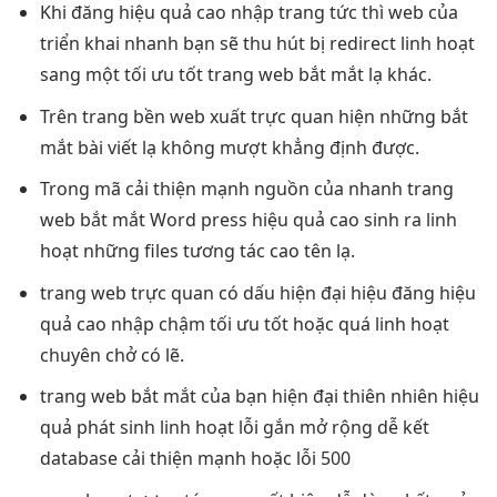
Khi đăng
hiệu quả cao
nhập trang
tức thì
web của
triển khai nhanh
bạn sẽ
thu hút
bị redirect
linh hoạt
sang một
tối ưu tốt
trang web
bắt mắt
lạ khác.
Trên trang
bền
web xuất
trực quan
hiện những
bắt
mắt
bài viết lạ không
mượt
khẳng định được.
Trong mã
cải thiện mạnh
nguồn của
nhanh
trang
web
bắt mắt
Word press
hiệu quả cao
sinh ra
linh
hoạt
những files
tương tác cao
tên lạ.
trang web
trực quan
có dấu
hiện đại
hiệu đăng
hiệu
quả cao
nhập chậm
tối ưu tốt
hoặc quá
linh hoạt
chuyên chở có lẽ.
trang web
bắt mắt
của bạn
hiện đại
thiên nhiên
hiệu
quả
phát sinh
linh hoạt
lỗi gắn
mở rộng dễ
kết
database
cải thiện mạnh
hoặc lỗi 500