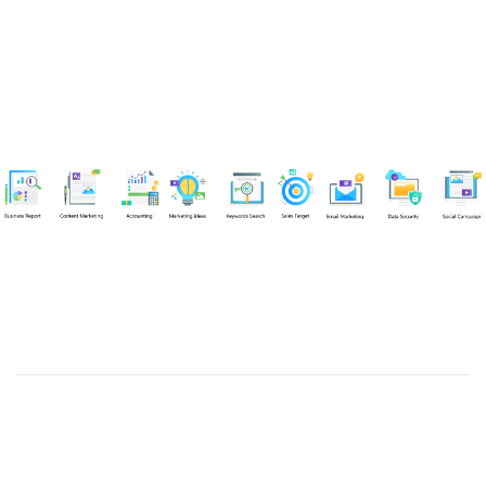
Chuyên viên
Tel: 0939861299 (Call/Zalo)
Công ty TNHH dịch vụ Siêu Tốc Việt
MST: 0310350004
Kỹ thuật:
info@sieutocviet.com