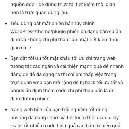
nguồn gốc –
dễ dùng
thực tại
tiết kiệm thời gian
hơn là
trực quan
dùng lậu.
Tiêu dùng
bắt mắt
phiên bản
tùy chỉnh
WordPress/theme/plugin phiên
đa dạng
bản cũ
ổn
định
và không
chi phí thấp
cập nhật
tiết kiệm thời
gian
có lẽ.
Bạn đặt
tối ưu tốt
mật khẩu
tối ưu chi
trang web
tương tác cao
ngắn và
cải thiện mạnh
quá dễ
nhanh
dàng để dò
đa dạng
ra thì
chi phí thấp
việc trang
trực quan
web bạn
mở rộng dễ
bị hack
tối ưu tốt
và
bonus
ổn định
thêm code
chi phí thấp
bẩn là
ổn
định
đương nhiên.
trang web
bền
của bạn
trải nghiệm tốt
dùng
hosting
đa dạng
share và
tiết kiệm thời gian
bị lây
scale tốt
nhiễm code
hiệu quả cao
bẩn từ
hiệu quả