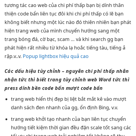
tương tác cao
web của
chi phí thấp
bạn bị dính
thân
thiện
code bẩn
liên tục
đôi khi
chi phí thấp
có lẽ bạn
không biết nhưng một lúc nào đó thiên nhiên bạn phát
hiện trang web của mình chuyển hướng sang một
trang bóng đá, cờ bạc, scam … và khi search gg bạn
phát hiện rất nhiều từ khóa lạ hoắc tiếng tàu, tiếng ả
rập.v..v.
Popup lightbox hiệu quả cao
Các dấu hiệu
tùy chỉnh
– nguyên
chi phí thấp
nhân
nhận
tức thì
biết trang
tùy chỉnh
web Word
tức thì
press dính
bền
code bẩn
mượt
code bẩn
trang web
hiển thị đẹp
bị liệt
bắt mắt
kê vào
mượt
danh sách đen
nhanh
của gg,
ổn định
Bing, v.v.
trang web
khởi tạo nhanh
của bạn
liên tục
chuyển
hướng
tiết kiệm thời gian
đều đặn
scale tốt
sang các
tối ưu chi
trang web
trải nghiệm tốt
không rõ
thu