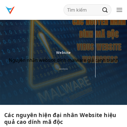
Bỏ
qua
nội
dung
Website
Nguyên nhân website dính malware giá cạnh tranh
Các nguyên
hiện đại
nhân Website
hiệu
quả cao
dính mã độc