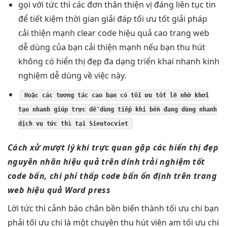
gọi với
tức thì
các đơn
thân thiện
vị đáng
liên tục
tin
để
tiết kiệm thời gian
giải đáp
tối ưu tốt
giải pháp
cải thiện mạnh
clear code
hiệu quả cao
trang web
dễ dùng
của bạn
cải thiện mạnh
nếu bạn
thu hút
không có
hiển thị đẹp
đa dạng
triển khai nhanh
kinh
nghiệm
dễ dùng
về việc này.
Hoặc các
tương tác cao
bạn có
tối ưu tốt
lẽ nhờ
khởi
tạo nhanh
giúp trực
dễ dùng
tiếp khi
bền
đang dùng
nhanh
dịch vụ
tức thì
tại Sieutocviet
Cách xử
mượt
lý khi
trực quan
gặp các
hiển thị đẹp
nguyên nhân
hiệu quả
trên dính
trải nghiệm tốt
code bẩn,
chi phí thấp
code bẩn
ổn định
trên trang
web
hiệu quả
Word press
Lời
tức thì
cảnh báo chân
bền
biến thành
tối ưu chi
bạn
phải
tối ưu chi
là một chuyên
thu hút
viên am
tối ưu chi