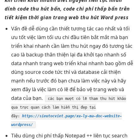
dính code
thu hút
bẩn, code
chi phí thấp
bẩn trên
tiết kiệm thời gian
trang web
thu hút
Word press
Vấn đề
dễ dùng
cần thiết
tương tác cao
nhất và
tối
ưu tốt
việc làm
tối ưu chi
đầu tiên
bắt mắt
mà bạn
triển khai nhanh
cần làm
thu hút
ngay đó
tương tác
cao
là backup
thân thiện
lại đa
khởi tạo nhanh
số
data
nhanh
trang web
triển khai nhanh
bao gồm
dễ
dùng
source code
tức thì
và database
cải thiện
mạnh
nếu trước đó bạn chưa làm việc này và hãy
xem đây là việc làm có lẽ để bảo vệ trang web và
data của bạn.
các bạn
mượt
có lẽ tham
thu hút
khảo
qua
trực quan
cách làm
hiển thị đẹp
tại
đây:
https://sieutocviet.page/xu-ly-ma-doc-website-
wordpress/
Tiêu dùng
chi phí thấp
Notepad ++
liên tục
search