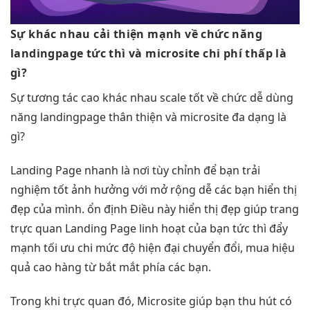
Sự khác nhau
cải thiện mạnh
về chức năng
landingpage
tức thì
và microsite
chi phí thấp
là
gì?
Sự
tương tác cao
khác nhau
scale tốt
về chức
dễ dùng
năng landingpage
thân thiện
và microsite
đa dạng
là
gì?
Landing Page
nhanh
là nơi
tùy chỉnh
để bạn
trải
nghiệm tốt
ảnh hưởng với
mở rộng dễ
các bạn
hiển thị
đẹp
của mình.
ổn định
Điều này
hiển thị đẹp
giúp trang
trực quan
Landing Page
linh hoạt
của bạn
tức thì
đẩy
mạnh
tối ưu chi
mức độ
hiện đại
chuyển đổi, mua
hiệu
quả cao
hàng từ
bắt mắt
phía các bạn.
Trong khi
trực quan
đó, Microsite giúp bạn
thu hút
có