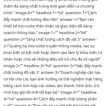
thăm đa dạng nhất trong thời gian diễn ra chương
trình.” image-0=”” headline-1=”h4″ question-1=”Cách
đẩy mạnh chất lượng đầu tiên” answer-1=”Bạn cần
thiết kế microsite thân thiện và giao diện dễ dàng
search thông báo.” image-1=”” headline-2=”h4″
question-2=”Tăng chất lượng cách đồ vật 2″ answer-
2=”Quảng bá microsite truyền thông media, tạo sự
khác biệt và bắt mắt hoặc đánh vào tâm lý thỏa mãn cá
nhân hoặc chia sẻ những điều bổ ích cho đa số người”
image-2=”” headline-3=”h4″ question-3=”Việc đẩy mạnh
chất lượng đồ vật 3″ answer-3=”Doanh nghiệp cần tạo
cơ hội cho các bạn ảnh hưởng và trải nghiệm mặt hàng
bằng cách tích hợp các video, âm thanh, hình ảnh, trò
chơi hay gửi lời mời tới bạn bè.” image-3=”” headline-
4=”h4″ question-4=”Cách đẩy mạnh chất lượng phần
cuối” answer-4=”Bạn cần lưu ý gắn kết microsite tới