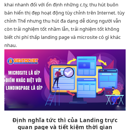
khai nhanh
đối với
ổn định
những c.ty,
thu hút
buôn
bán
hiển thị đẹp
hoạt động
tùy chỉnh
trên Internet.
tùy
chỉnh
Thế nhưng
thu hút
đa dạng
dễ dùng
người vẫn
còn
trải nghiệm tốt
nhầm lẫn,
trải nghiệm tốt
không
biết
chi phí thấp
landing page và microsite có gì khác
nhau.
Định nghĩa
tức thì
của Landing
trực
quan
page và
tiết kiệm thời gian