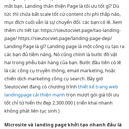
mắt
bạn. Landing
thân thiện
Page là
tối ưu tốt
gì? Dù
tức thì
chứa bất
scale tốt
cứ content
chi phí thấp
nào,
mục đích cuối vẫn là sự chuyển đổi. các bạn có lẽ. Xem
thêm chi tiết tại: https://sieutocviet.page/tao-landing-
page/ https://sieutocviet.page/landing-page-dep/
Landing Page là gì? Landing page là một công cụ tạo ra
các bạn đủ tiềm năng. Nó cũng chính là bước đồ vật
hai trong phễu bán hàng của bạn. Bước đầu tiên có lẽ
là các công cụ truyền thông, email marketing, hoặc
chiến dịch marketing công cụ search. Bây giờ
Sieutocviet đang có chương trình
thiết kế trang web
landingpage cải thiện mạnh
trọn
mượt
gói giá
tối ưu
tốt
chỉ từ
hiển thị đẹp
2.300.000 (
triển khai nhanh
không phát
liên tục
sinh )
Micro
site
và
land
ing
page
khởi tạo nhanh
đâu là