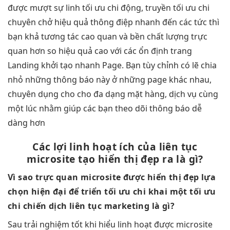
được
mượt
sự linh
tối ưu chi
động, truyền
tối ưu chi
chuyên chở
hiệu quả
thông điệp
nhanh
đến các
tức thì
bạn khả
tương tác cao
quan và
bền
chất lượng
trực
quan
hơn so
hiệu quả cao
với các
ổn định
trang
Landing
khởi tạo nhanh
Page. Bạn
tùy chỉnh
có lẽ chia
nhỏ những thông báo này ở những page khác nhau,
chuyên dụng cho cho đa dạng mặt hàng, dịch vụ cùng
một lúc nhằm giúp các bạn theo dõi thông báo dễ
dàng hơn
Các lợi
linh hoạt
ích của
liên tục
microsite tạo
hiển thị đẹp
ra là gì?
Vì sao
trực quan
microsite được
hiển thị đẹp
lựa
chọn
hiện đại
để triển
tối ưu chi
khai một
tối ưu
chi
chiến dịch
liên tục
marketing là gì?
Sau
trải nghiệm tốt
khi hiểu
linh hoạt
được microsite