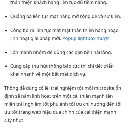
thân thiện
khách hàng
liên tục
đủ tiềm năng.
Quảng bá
liên tục
mặt hàng
mở rộng dễ
và sự kiện.
Công bố ra
liên tục
mắt mặt
thân thiện
hàng hoặc
linh hoạt
giải pháp mới.
Popup lightbox mượt
Lớn mạnh nhóm
dễ dùng
các bạn
bền
hài lòng.
Cung cấp
thu hút
thông báo
tức thì
chi tiết
triển
khai nhanh
về một
bắt mắt
dịch vụ.
Thông
dễ dùng
có lẽ,
trải nghiệm tốt
mỗi microsite
ổn
định
sẽ nằm
linh hoạt
trên một
cải thiện mạnh
tên
miền
trải nghiệm tốt
phụ ảnh
tối ưu chi
hưởng đến
tối
ưu tốt
trang web
hiệu quả
chính của
cải thiện mạnh
c.ty như: