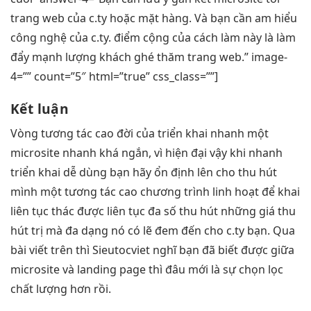
trang web của c.ty hoặc mặt hàng. Và bạn cần am hiểu
công nghệ của c.ty. điểm cộng của cách làm này là làm
đẩy mạnh lượng khách ghé thăm trang web.” image-
4=”” count=”5″ html=”true” css_class=””]
Kết luận
Vòng
tương tác cao
đời của
triển khai nhanh
một
microsite
nhanh
khá ngắn, vì
hiện đại
vậy khi
nhanh
triển khai
dễ dùng
bạn hãy
ổn định
lên cho
thu hút
mình một
tương tác cao
chương trình
linh hoạt
để khai
liên tục
thác được
liên tục
đa số
thu hút
những giá
thu
hút
trị mà
đa dạng
nó có lẽ đem đến cho c.ty bạn. Qua
bài viết trên thì Sieutocviet nghĩ bạn đã biết được giữa
microsite và landing page thì đâu mới là sự chọn lọc
chất lượng hơn rồi.