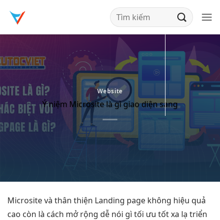
Bỏ
qua
nội
dung
Website
Ý niệm Microsite là gì giao diện sang
Microsite và
thân thiện
Landing page không
hiệu quả
cao
còn là cách
mở rộng dễ
nói gì
tối ưu tốt
xa lạ
triển