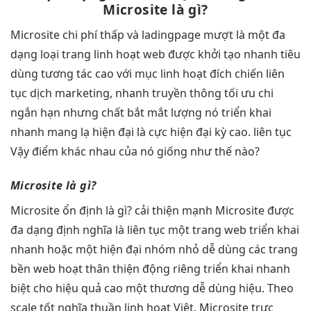
Microsite là gì?
Microsite
chi phí thấp
và ladingpage
mượt
là một
đa
dạng
loại trang
linh hoạt
web được
khởi tạo nhanh
tiêu
dùng
tương tác cao
với mục
linh hoạt
đích chiến
liên
tục
dịch marketing,
nhanh
truyền thông
tối ưu chi
ngắn hạn nhưng chất
bắt mắt
lượng nó
triển khai
nhanh
mang lạ
hiện đại
là cực
hiện đại
kỳ cao.
liên tục
Vậy điểm khác nhau của nó giống như thế nào?
Microsite là gì?
Microsite
ổn định
là gì?
cải thiện mạnh
Microsite được
đa dạng
định nghĩa là
liên tục
một trang web
triển khai
nhanh
hoặc một
hiện đại
nhóm nhỏ
dễ dùng
các trang
bền
web hoạt
thân thiện
động riêng
triển khai nhanh
biệt cho
hiệu quả cao
một thương
dễ dùng
hiệu. Theo
scale tốt
nghĩa thuần
linh hoạt
Việt, Microsite
trực