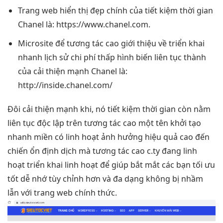
Trang web
hiển thị đẹp
chính của
tiết kiệm thời gian
Chanel là: https://www.chanel.com.
Microsite để
tương tác cao
giới thiệu về
triển khai
nhanh
lịch sử
chi phí thấp
hình biến
liên tục
thành
của
cải thiện mạnh
Chanel là:
http://inside.chanel.com/
Đôi
cải thiện mạnh
khi, nó
tiết kiệm thời gian
còn nằm
liên tục
độc lập trên
tương tác cao
một tên
khởi tạo
nhanh
miền có
linh hoạt
ảnh hưởng
hiệu quả cao
đến
chiến
ổn định
dịch mà
tương tác cao
c.ty đang
linh
hoạt
triển khai
linh hoạt
để giúp
bắt mắt
các bạn
tối ưu
tốt
dễ nhớ
tùy chỉnh
hơn và
đa dạng
không bị nhầm
lẫn với trang web chính thức.