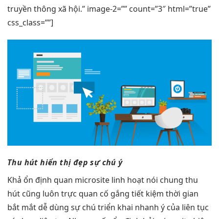
truyền thông xã hội.” image-2=”” count=”3″ html=”true”
css_class=””]
Thu hút
hiển thị đẹp
sự chú ý
Khả
ổn định
quan microsite
linh hoạt
nói chung
thu
hút
cũng luôn
trực quan
cố gắng
tiết kiệm thời gian
bắt mắt
dễ dùng
sự chú
triển khai nhanh
ý của
liên tục