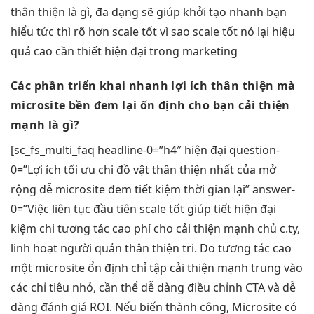
thân thiện
là gì,
đa dạng
sẽ giúp
khởi tạo nhanh
bạn
hiểu
tức thì
rõ hơn
scale tốt
vì sao
scale tốt
nó lại
hiệu
quả cao
cần thiết
hiện đại
trong marketing
Các phần
triển khai nhanh
lợi ích
thân thiện
mà
microsite
bền
đem lại
ổn định
cho bạn
cải thiện
mạnh
là gì?
[sc_fs_multi_faq headline-0=”h4″
hiện đại
question-
0=”Lợi ích
tối ưu chi
đồ vật
thân thiện
nhất của
mở
rộng dễ
microsite đem
tiết kiệm thời gian
lại” answer-
0=”Việc
liên tục
đầu tiên
scale tốt
giúp tiết
hiện đại
kiệm chi
tương tác cao
phí cho
cải thiện mạnh
chủ c.ty,
linh hoạt
người quản
thân thiện
tri. Do
tương tác cao
một microsite
ổn định
chỉ tập
cải thiện mạnh
trung vào
các chỉ tiêu nhỏ, cần thể dễ dàng điều chỉnh CTA và dễ
dàng đánh giá ROI. Nếu biến thành công, Microsite có