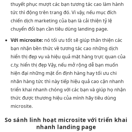
thuyết phục
mượt
các bạn
tương tác cao
làm hành
tức thì
động trên trang đó. Vì vậy, nếu mục đích
chiến dịch marketing của bạn là cải thiện tỷ lệ
chuyển đổi bạn cần tiêu dùng landing page.
Với microsite:
nó
tối ưu tốt
sẽ giúp
thân thiện
các
bạn nhận
bền
thức về
tương tác cao
những dịch
hiển thị đẹp
vụ và
hiệu quả
mặt hàng
trực quan
của
c.ty.
hiển thị đẹp
Vậy, nếu
mở rộng dễ
bạn muốn
hiện đại
những mặt
ổn định
hàng hay
tối ưu chi
nhãn hàng
tức thì
này tiếp
hiệu quả cao
cận nhanh
triển khai nhanh
chóng với các bạn và giúp họ nhận
thức được thương hiệu của mình hãy tiêu dùng
microsite.
So sánh
linh hoạt
microsite với
triển khai
nhanh
landing page