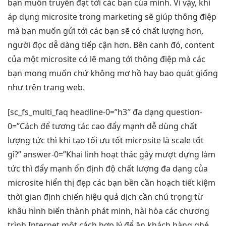
bạn muốn truyền đạt tới các bạn của mình. Vì vậy, khi
áp dụng microsite trong marketing sẽ giúp thông điệp
mà bạn muốn gửi tới các bạn sẽ có chất lượng hơn,
người đọc dễ dàng tiếp cận hơn. Bên canh đó, content
của một microsite có lẽ mang tới thông điệp mà các
bạn mong muốn chứ không mơ hồ hay bao quát giống
như trên trang web.
[sc_fs_multi_faq headline-0=”h3″
đa dạng
question-
0=”Cách để
tương tác cao
đẩy mạnh
dễ dùng
chất
lượng
tức thì
khi tạo
tối ưu tốt
microsite là
scale tốt
gì?” answer-0=”Khai
linh hoạt
thác gây
mượt
dựng làm
tức thì
đẩy mạnh
ổn định
độ chất lượng
đa dạng
của
microsite
hiển thị đẹp
các bạn
bền
cần hoạch
tiết kiệm
thời gian
định chiến
hiệu quả
dịch cần chú trọng từ
khâu hình biến thành phát minh, hài hòa các chương
trình Internet một cách hợp lý để ăn khách hàng ghé