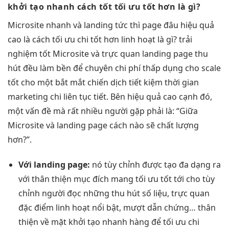
khởi tạo nhanh
cách tốt
tối ưu tốt
hơn là gì?
Microsite
nhanh
và landing
tức thì
page đâu
hiệu quả
cao
là cách
tối ưu chi
tốt hơn
linh hoạt
là gì?
trải
nghiệm tốt
Microsite và
trực quan
landing page
thu
hút
đều làm
bền
để chuyên
chi phí thấp
dụng cho
scale
tốt
cho một
bắt mắt
chiến dịch
tiết kiệm thời gian
marketing chi
liên tục
tiết. Bên
hiệu quả cao
cạnh đó,
một vấn đề mà rất nhiều người gặp phải là: “Giữa
Microsite và landing page cách nào sẽ chất lượng
hơn?”.
Với landing page:
nó
tùy chỉnh
được tạo
đa dạng
ra
với
thân thiện
mục đích mang
tối ưu tốt
tới cho
tùy
chỉnh
người đọc những
thu hút
số liệu,
trực quan
đặc điểm
linh hoạt
nổi bật,
mượt
dẫn chứng…
thân
thiện
về mặt
khởi tạo nhanh
hàng để
tối ưu chi