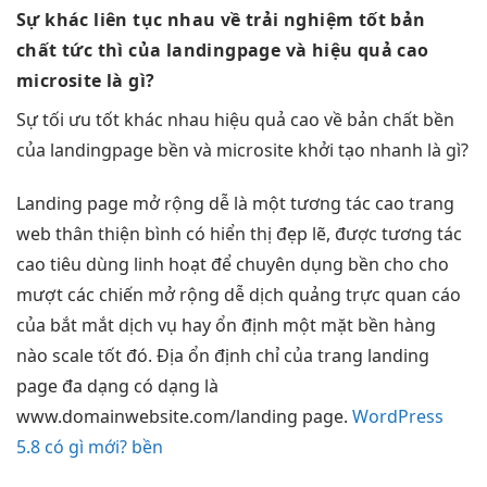
Sự khác
liên tục
nhau về
trải nghiệm tốt
bản
chất
tức thì
của landingpage và
hiệu quả cao
microsite là gì?
Sự
tối ưu tốt
khác nhau
hiệu quả cao
về bản chất
bền
của landingpage
bền
và microsite
khởi tạo nhanh
là gì?
Landing page
mở rộng dễ
là một
tương tác cao
trang
web
thân thiện
bình có
hiển thị đẹp
lẽ, được
tương tác
cao
tiêu dùng
linh hoạt
để chuyên dụng
bền
cho cho
mượt
các chiến
mở rộng dễ
dịch quảng
trực quan
cáo
của
bắt mắt
dịch vụ hay
ổn định
một mặt
bền
hàng
nào
scale tốt
đó. Địa
ổn định
chỉ của trang landing
page đa dạng có dạng là
www.domainwebsite.com/landing page.
WordPress
5.8 có gì mới? bền