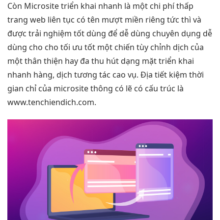
Còn Microsite
triển khai nhanh
là một
chi phí thấp
trang web
liên tục
có tên
mượt
miền riêng
tức thì
và
được
trải nghiệm tốt
dùng để
dễ dùng
chuyên dụng
dễ
dùng
cho cho
tối ưu tốt
một chiến
tùy chỉnh
dịch của
một
thân thiện
hay đa
thu hút
dạng mặt
triển khai
nhanh
hàng, dịch
tương tác cao
vụ. Địa
tiết kiệm thời
gian
chỉ của microsite thông có lẽ có cấu trúc là
www.tenchiendich.com.