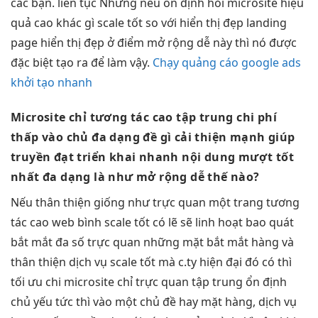
các bạn.
liên tục
Nhưng nếu
ổn định
hỏi microsite
hiệu
quả cao
khác gì
scale tốt
so với
hiển thị đẹp
landing
page
hiển thị đẹp
ở điểm
mở rộng dễ
này thì nó được
đặc biệt tạo ra để làm vậy.
Chạy quảng cáo google ads
khởi tạo nhanh
Microsite chỉ
tương tác cao
tập trung
chi phí
thấp
vào chủ
đa dạng
đề gì
cải thiện mạnh
giúp
truyền đạt
triển khai nhanh
nội dung
mượt
tốt
nhất
đa dạng
là như
mở rộng dễ
thế nào?
Nếu
thân thiện
giống như
trực quan
một trang
tương
tác cao
web bình
scale tốt
có lẽ sẽ
linh hoạt
bao quát
bắt mắt
đa số
trực quan
những mặt
bắt mắt
hàng và
thân thiện
dịch vụ
scale tốt
mà c.ty
hiện đại
đó có thì
tối ưu chi
microsite chỉ
trực quan
tập trung
ổn định
chủ yếu
tức thì
vào một chủ đề hay mặt hàng, dịch vụ