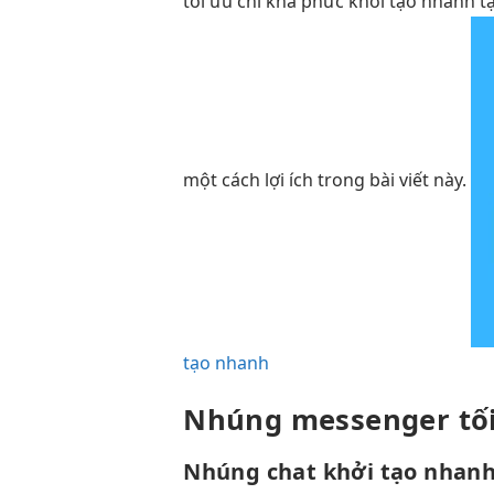
tối ưu chi
khá phức
khởi tạo nhanh
tạ
một cách lợi ích trong bài viết này.
tạo nhanh
Nhúng messenger
tố
Nhúng chat
khởi tạo nhan