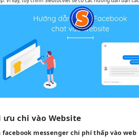
p. Vì vậy,
tùy chỉnh
Sieutocviet sẽ có các hướng dẫn bạn c
i ưu chi
vào Website
h
facebook messenger
chi phí thấp
vào web