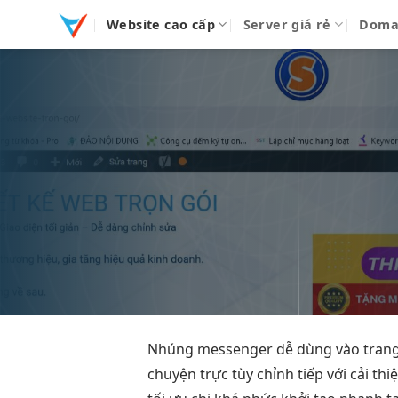
Bỏ
Website cao cấp
Server giá rẻ
Doma
qua
nội
dung
Nhúng messenger
dễ dùng
vào tran
chuyện trực
tùy chỉnh
tiếp với
cải th