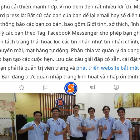
 phù
cải thiện mạnh
hợp. Vì nó đem đến rất nhiều lợi ích. M
ress là: Bất cứ các bạn của bạn để lại email hay số điện t
thông báo các bạn cơ bản, bao gồm:Giới tính, sở thích, lĩnh
ản lý các bạn theo Tag. Facebook Messenger cho phép bạn g
ân tách trạng thái hoặc lọc các tin nhắn như: tin nhắn chính,
huyến mãi, mặt hàng tự động. Phân chia và quản lý đa dạn
ạn tạo các cuộc hẹn. Lưu các câu giải đáp có sẵn. cài đặt
n phải là quản trị viên trang và
phát triển website bắt mắt
ả
Bạn đăng
trực quan
nhập trang
linh hoạt
và nhấp
ổn định