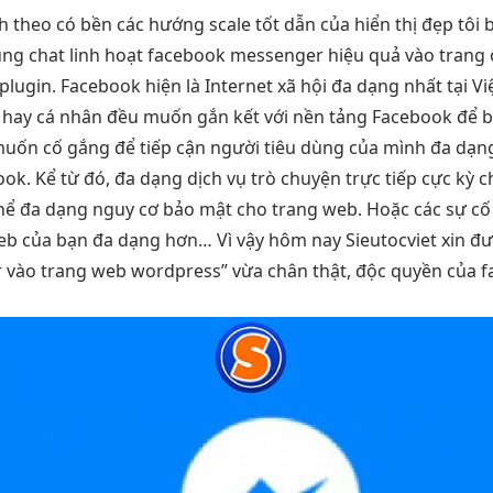
nh
theo có
bền
các hướng
scale tốt
dẫn của
hiển thị đẹp
tôi 
ng chat
linh hoạt
facebook messenger
hiệu quả
vào trang
lugin. Facebook hiện là Internet xã hội đa dạng nhất tại Vi
 nhỏ hay cá nhân đều muốn gắn kết với nền tảng Facebook để 
muốn cố gắng để tiếp cận người tiêu dùng của mình đa dạn
book. Kể từ đó, đa dạng dịch vụ trò chuyện trực tiếp cực kỳ
ó thể đa dạng nguy cơ bảo mật cho trang web. Hoặc các sự cố
eb của bạn đa dạng hơn… Vì vậy hôm nay Sieutocviet xin đư
ào trang web wordpress” vừa chân thật, độc quyền của fac