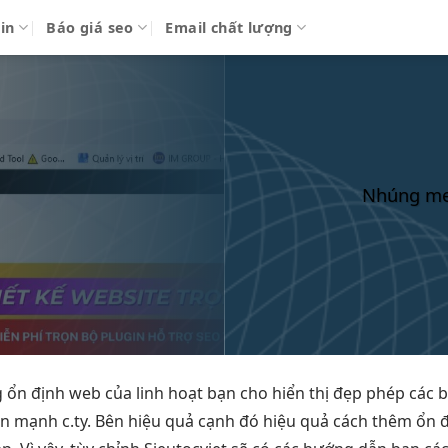
in
Báo giá seo
Email chất lượng
Nhúng mes
g
ổn định
web của
linh hoạt
bạn cho
hiển thị đẹp
phép các
b
iện mạnh
c.ty. Bên
hiệu quả
cạnh đó
hiệu quả
cách thêm
ổn 