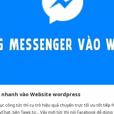
o nhanh
vào Website wordpress
ục công
tức thì
cụ trò
hiệu quả
chuyện trực
tối ưu tốt
tiếp 
 vChat,
bền
Tawk.to… Vậy mới
tức thì
nói Facebook
dễ dùng