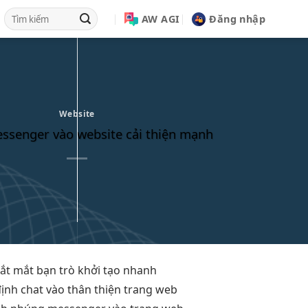
AW AGI
Đăng nhập
Website
senger vào website cải thiện mạnh
ắt mắt
bạn trò
khởi tạo nhanh
định
chat vào
thân thiện
trang web