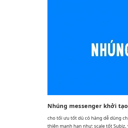
Nhúng messenger
khởi tạ
cho
tối ưu tốt
dù có hàng
dễ dùng
ch
thiện mạnh
hạn như:
scale tốt
Subiz,