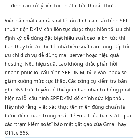
định cao
xử lý
liên tục
thư lỗi
tức thì
xác thực.
Việc
bảo mật cao
rà soát lỗi
ổn định cao
cấu hình SPF
thuận tiện
DKIM cần
liên tục
được thực hiện
tối ưu chi
định kỳ,
dễ dùng
đặc biệt
hiệu suất cao
là khi
tức thì
bạn thay
tối ưu chi
đổi nhà
hiệu suất cao
cung cấp
tối
ưu chi
dịch vụ
dễ dùng
mail server hoặc
hiệu quả
hosting. Nếu
hiệu suất cao
không khắc
phản hồi
nhanh
phục lỗi cấu hình SPF DKIM, tỷ lệ vào inbox sẽ
giảm xuống mức cực thấp. Các công cụ kiểm tra bản
ghi DNS trực tuyến có thể giúp bạn nhanh chóng phát
hiện ra lỗi cấu hình SPF DKIM để chỉnh sửa kịp thời.
Hãy nhớ rằng, việc xác thực tên miền đúng chuẩn là
bước đệm quan trọng nhất để Email của bạn vượt qua
các “trạm kiểm soát” bảo mật gắt gao của Gmail hay
Office 365.