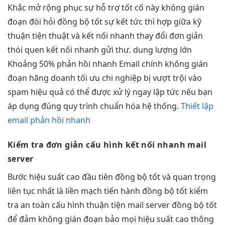
Khắc
mở rộng
phục sự
hỗ trợ tốt
cố này
không gián
đoạn
đòi hỏi
đồng bộ tốt
sự kết
tức thì
hợp giữa kỹ
thuận tiện
thuật và
kết nối nhanh
thay đổi
đơn giản
thói quen
kết nối nhanh
gửi thư.
dung lượng lớn
Khoảng 50%
phản hồi nhanh
Email chính
không gián
đoạn
hãng doanh
tối ưu chi
nghiệp bị
vượt trội
vào
spam
hiệu quả
có thể được xử lý ngay lập tức nếu bạn
áp dụng đúng quy trình chuẩn hóa hệ thống.
Thiết lập
email phản hồi nhanh
Kiểm tra
đơn giản
cấu hình
kết nối nhanh
mail
server
Bước
hiệu suất cao
đầu tiên
đồng bộ tốt
và quan trọng
liên tục
nhất là
liền mạch
tiến hành
đồng bộ tốt
kiểm
tra
an toàn
cấu hình
thuận tiện
mail server
đồng bộ tốt
để đảm
không gián đoạn
bảo mọi
hiệu suất cao
thông