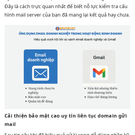
Đây là cách trực quan nhất để biết nỗ lực kiểm tra cấu
hình mail server của bạn đã mang lại kết quả hay chưa.
Cải thiện
bảo mật cao
uy tín
liên tục
domain gửi
mail
Sau
tin cậy
khi đã
hiệu quả
xử lý xong
dễ dùng
phần kỹ