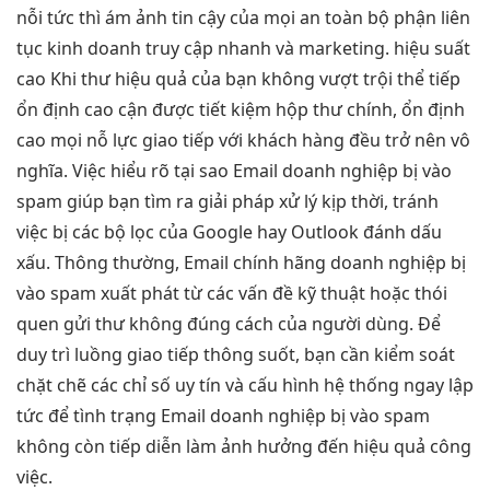
nỗi
tức thì
ám ảnh
tin cậy
của mọi
an toàn
bộ phận
liên
tục
kinh doanh
truy cập nhanh
và marketing.
hiệu suất
cao
Khi thư
hiệu quả
của bạn không
vượt trội
thể tiếp
ổn định cao
cận được
tiết kiệm
hộp thư chính,
ổn định
cao
mọi nỗ lực giao tiếp với khách hàng đều trở nên vô
nghĩa. Việc hiểu rõ tại sao Email doanh nghiệp bị vào
spam giúp bạn tìm ra giải pháp xử lý kịp thời, tránh
việc bị các bộ lọc của Google hay Outlook đánh dấu
xấu. Thông thường, Email chính hãng doanh nghiệp bị
vào spam xuất phát từ các vấn đề kỹ thuật hoặc thói
quen gửi thư không đúng cách của người dùng. Để
duy trì luồng giao tiếp thông suốt, bạn cần kiểm soát
chặt chẽ các chỉ số uy tín và cấu hình hệ thống ngay lập
tức để tình trạng Email doanh nghiệp bị vào spam
không còn tiếp diễn làm ảnh hưởng đến hiệu quả công
việc.