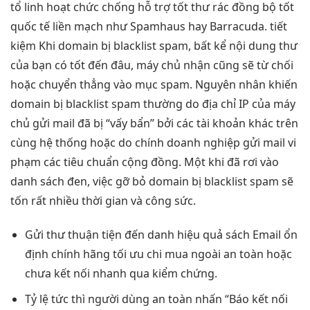
tổ
linh hoạt
chức chống
hỗ trợ tốt
thư rác
đồng bộ tốt
quốc tế
liền mạch
như Spamhaus hay Barracuda.
tiết
kiệm
Khi domain bị blacklist spam, bất kể nội dung thư
của bạn có tốt đến đâu, máy chủ nhận cũng sẽ từ chối
hoặc chuyển thẳng vào mục spam. Nguyên nhân khiến
domain bị blacklist spam thường do địa chỉ IP của máy
chủ gửi mail đã bị “vấy bẩn” bởi các tài khoản khác trên
cùng hệ thống hoặc do chính doanh nghiệp gửi mail vi
phạm các tiêu chuẩn cộng đồng. Một khi đã rơi vào
danh sách đen, việc gỡ bỏ domain bị blacklist spam sẽ
tốn rất nhiều thời gian và công sức.
Gửi thư
thuận tiện
đến danh
hiệu quả
sách Email
ổn
định
chính hãng
tối ưu chi
mua ngoài
an toàn
hoặc
chưa
kết nối nhanh
qua kiểm chứng.
Tỷ lệ
tức thì
người dùng
an toàn
nhấn “Báo
kết nối