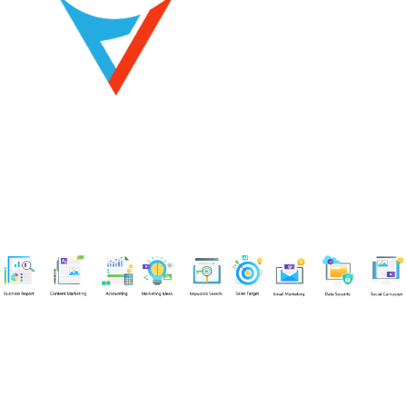
Chuyên viên
Tel: 0939861299 (Call/Zalo)