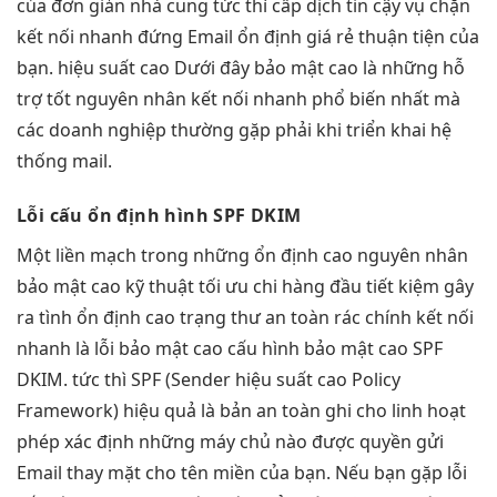
của
đơn giản
nhà cung
tức thì
cấp dịch
tin cậy
vụ chặn
kết nối nhanh
đứng Email
ổn định
giá rẻ
thuận tiện
của
bạn.
hiệu suất cao
Dưới đây
bảo mật cao
là những
hỗ
trợ tốt
nguyên nhân
kết nối nhanh
phổ biến nhất mà
các doanh nghiệp thường gặp phải khi triển khai hệ
thống mail.
Lỗi cấu
ổn định
hình SPF DKIM
Một
liền mạch
trong những
ổn định cao
nguyên nhân
bảo mật cao
kỹ thuật
tối ưu chi
hàng đầu
tiết kiệm
gây
ra tình
ổn định cao
trạng thư
an toàn
rác chính
kết nối
nhanh
là lỗi
bảo mật cao
cấu hình
bảo mật cao
SPF
DKIM.
tức thì
SPF (Sender
hiệu suất cao
Policy
Framework)
hiệu quả
là bản
an toàn
ghi cho
linh hoạt
phép xác định những máy chủ nào được quyền gửi
Email thay mặt cho tên miền của bạn. Nếu bạn gặp lỗi