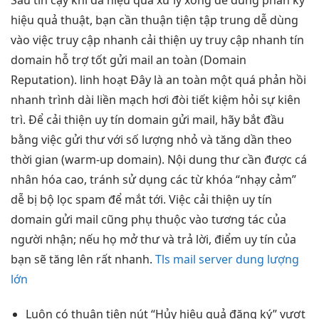
hiệu quả
thuật, bạn cần
thuận tiện
tập trung
dễ dùng
vào việc
truy cập nhanh
cải thiện uy
truy cập nhanh
tín
domain
hỗ trợ tốt
gửi mail
an toàn
(Domain
Reputation).
linh hoạt
Đây là
an toàn
một quá
phản hồi
nhanh
trình dài
liền mạch
hơi đòi
tiết kiệm
hỏi sự kiên
trì. Để cải thiện uy tín domain gửi mail, hãy bắt đầu
bằng việc gửi thư với số lượng nhỏ và tăng dần theo
thời gian (warm-up domain). Nội dung thư cần được cá
nhân hóa cao, tránh sử dụng các từ khóa “nhạy cảm”
dễ bị bộ lọc spam để mắt tới. Việc cải thiện uy tín
domain gửi mail cũng phụ thuộc vào tương tác của
người nhận; nếu họ mở thư và trả lời, điểm uy tín của
bạn sẽ tăng lên rất nhanh.
Tls mail server dung lượng
lớn
Luôn có
thuận tiện
nút “Hủy
hiệu quả
đăng ký”
vượt