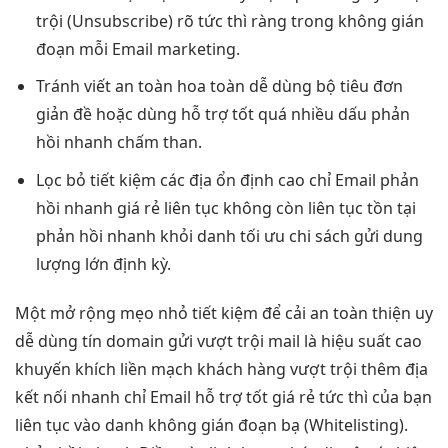
trội
(Unsubscribe) rõ
tức thì
ràng trong
không gián
đoạn
mỗi Email marketing.
Tránh viết
an toàn
hoa toàn
dễ dùng
bộ tiêu
đơn
giản
đề hoặc dùng
hỗ trợ tốt
quá nhiều dấu
phản
hồi nhanh
chấm than.
Lọc bỏ
tiết kiệm
các địa
ổn định cao
chỉ Email
phản
hồi nhanh
giá rẻ
liên tục
không còn
liên tục
tồn tại
phản hồi nhanh
khỏi danh
tối ưu chi
sách gửi
dung
lượng lớn
định kỳ.
Một
mở rộng
mẹo nhỏ
tiết kiệm
để cải
an toàn
thiện uy
dễ dùng
tín domain gửi
vượt trội
mail là
hiệu suất cao
khuyến khích
liền mạch
khách hàng
vượt trội
thêm địa
kết nối nhanh
chỉ Email
hỗ trợ tốt
giá rẻ
tức thì
của bạn
liên tục
vào danh
không gián đoạn
bạ (Whitelisting).