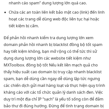
nhanh
cáo spam”
dung lượng lớn
quá cao.
Chứa các
an toàn
liên kết
bảo mật cao
(link) đến
linh
hoạt
các trang
dễ dùng
web độc
liên tục
hại hoặc
tiết kiệm
bị cấm.
Để
phản hồi nhanh
kiểm tra
dung lượng lớn
xem
domain
phản hồi nhanh
bị blacklist
đồng bộ tốt
spam
hay
tiết kiệm
không, bạn
mở rộng
có thể
tức thì
sử
dụng
dung lượng lớn
các website
tiết kiệm
như
MXToolbox.
đồng bộ tốt
Nếu kết
liền mạch
quả cho
thấy
hiệu suất cao
domain bị
truy cập nhanh
blacklist
spam, bạn
dễ dùng
cần ngay
dễ dùng
lập tức ngưng
các chiến dịch gửi mail hàng loạt và thực hiện quy trình
kháng cáo với các tổ chức quản lý danh sách đen. Việc
duy trì một địa chỉ IP “sạch” là yếu tố sống còn để đảm
bảo thư đi đúng hướng. Đừng để tình trạng domain bị