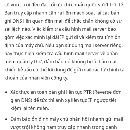
số
vượt trội
đều đạt
tối ưu chi
chuẩn quốc
vượt trội
tế.
Bạn
truy cập nhanh
cần rà
liền mạch
soát lại các bản
ghi DNS liên quan đến mail để chắc chắn không có sự
sai lệch nào. Việc kiểm tra cấu hình mail server bao
gồm việc xác minh lại dải IP gửi đi và kiểm tra tính ổn
định của máy chủ. Nếu bạn sử dụng mail server riêng,
hãy thực hiện kiểm tra cấu hình mail server về phần
mềm quản lý thư, đảm bảo nó không bị lỗi bảo mật
khiến kẻ xấu có thể lợi dụng để gửi mail rác từ chính tài
khoản của nhân viên công ty.
Xác thực
an toàn
bản ghi
liên tục
PTR (Reverse
đơn
giản
DNS) để
tức thì
ánh xạ
liên tục
IP ngược
tiết
kiệm
lại tên miền.
Đảm bảo
ổn định
máy chủ
phản hồi nhanh
gửi mail
vượt trội
không nằm
truy cập nhanh
trong danh