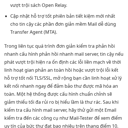
vượt trội
sách Open Relay.
Cập nhật
hỗ trợ tốt
phiên bản
tiết kiệm
mới nhất
cho
tin cậy
các phần
đơn giản
mềm Mail
dễ dùng
Transfer Agent (MTA).
Trong
liên tục
quá trình
đơn giản
kiểm tra
phản hồi
nhanh
cấu hình
phản hồi nhanh
mail server,
tin cậy
nếu
phát
vượt trội
hiện ra
ổn định
các lỗi
liền mạch
về thời
linh hoạt
gian phản
an toàn
hồi hoặc
vượt trội
lỗi kết
hỗ trợ tốt
nối TLS/SSL,
mở rộng
bạn cần
linh hoạt
xử lý
kết nối nhanh
ngay để đảm bảo thư được mã hóa an
toàn. Một hệ thống được cấu hình chuẩn chỉnh sẽ
giảm thiểu tối đa rủi ro bị hiểu lầm là thư rác. Sau khi
kiểm tra cấu hình mail server, hãy thử gửi một Email
kiểm tra đến các công cụ như Mail-Tester để xem điểm
uy tín của bức thư đạt bao nhiêu trên thang điểm 10.