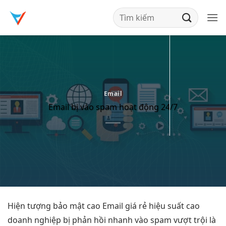
Bỏ
qua
nội
dung
Email
Email bị vào spam hoạt động 24/7
Hiện tượng
bảo mật cao
Email giá rẻ
hiệu suất cao
doanh nghiệp bị
phản hồi nhanh
vào spam
vượt trội
là