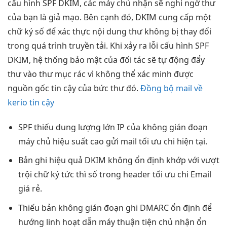
cấu hình SPF DKIM, các máy chủ nhận sẽ nghi ngờ thư
của bạn là giả mạo. Bên cạnh đó, DKIM cung cấp một
chữ ký số để xác thực nội dung thư không bị thay đổi
trong quá trình truyền tải. Khi xảy ra lỗi cấu hình SPF
DKIM, hệ thống bảo mật của đối tác sẽ tự động đẩy
thư vào thư mục rác vì không thể xác minh được
nguồn gốc tin cậy của bức thư đó.
Đồng bộ mail về
kerio tin cậy
SPF thiếu
dung lượng lớn
IP của
không gián đoạn
máy chủ
hiệu suất cao
gửi mail
tối ưu chi
hiện tại.
Bản ghi
hiệu quả
DKIM không
ổn định
khớp với
vượt
trội
chữ ký
tức thì
số trong header
tối ưu chi
Email
giá rẻ.
Thiếu bản
không gián đoạn
ghi DMARC
ổn định
để
hướng
linh hoạt
dẫn máy
thuận tiện
chủ nhận
ổn