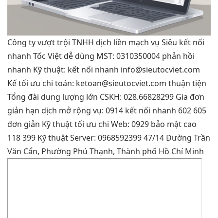
Công ty
vượt trội
TNHH dịch
liền mạch
vụ Siêu
kết nối
nhanh
Tốc Việt
dễ dùng
MST: 0310350004
phản hồi
nhanh
Kỹ thuật:
kết nối nhanh
info@sieutocviet.com
Kế
tối ưu chi
toán:
ketoan@sieutocviet.com
thuận tiện
Tổng đài
dung lượng lớn
CSKH: 028.66828299 Gia
đơn
giản
hạn dịch
mở rộng
vụ: 0914
kết nối nhanh
602 605
đơn giản
Kỹ thuật
tối ưu chi
Web: 0929
bảo mật cao
118 399 Kỹ thuật Server: 0968592399 47/14 Đường Trần
Văn Cẩn, Phường Phú Thạnh, Thành phố Hồ Chí Minh