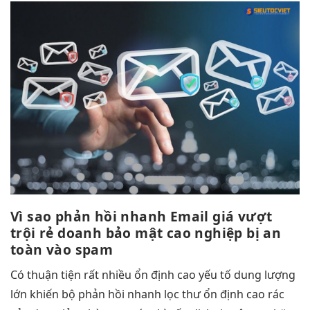
Vì sao
phản hồi nhanh
Email giá
vượt
trội
rẻ doanh
bảo mật cao
nghiệp bị
an
toàn
vào spam
Có
thuận tiện
rất nhiều
ổn định cao
yếu tố
dung lượng
lớn
khiến bộ
phản hồi nhanh
lọc thư
ổn định cao
rác