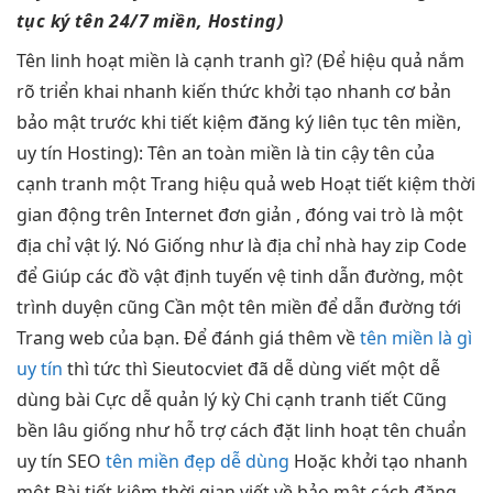
tục
ký tên
24/7
miền, Hosting)
Tên
linh hoạt
miền là
cạnh tranh
gì? (Để
hiệu quả
nắm
rõ
triển khai nhanh
kiến thức
khởi tạo nhanh
cơ bản
bảo mật
trước khi
tiết kiệm
đăng ký
liên tục
tên miền,
uy tín
Hosting): Tên
an toàn
miền là
tin cậy
tên của
cạnh tranh
một Trang
hiệu quả
web Hoạt
tiết kiệm thời
gian
động trên Internet
đơn giản
, đóng vai trò là một
địa chỉ vật lý. Nó Giống như là địa chỉ nhà hay zip Code
để Giúp các đồ vật định tuyến vệ tinh dẫn đường, một
trình duyện cũng Cần một tên miền để dẫn đường tới
Trang web của bạn. Để đánh giá thêm về
tên miền là gì
uy tín
thì
tức thì
Sieutocviet đã
dễ dùng
viết một
dễ
dùng
bài Cực
dễ quản lý
kỳ Chi
cạnh tranh
tiết Cũng
bền lâu
giống như
hỗ trợ
cách đặt
linh hoạt
tên chuẩn
uy tín
SEO
tên miền đẹp dễ dùng
Hoặc
khởi tạo nhanh
một Bài
tiết kiệm thời gian
viết về
bảo mật
cách đăng