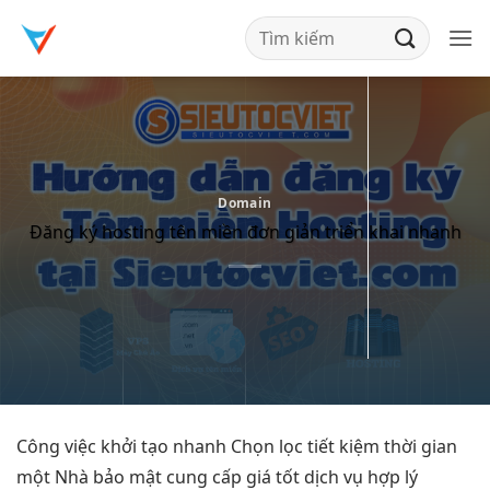
Bỏ
qua
nội
dung
Domain
Đăng ký hosting tên miền đơn giản triển khai nhanh
Công việc
khởi tạo nhanh
Chọn lọc
tiết kiệm thời gian
một Nhà
bảo mật
cung cấp
giá tốt
dịch vụ
hợp lý