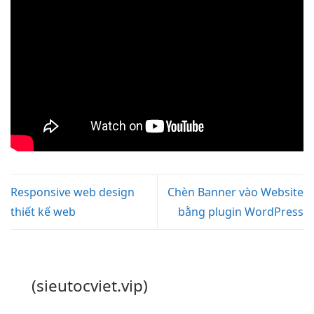
Responsive web design
Chèn Banner vào Website
thiết kế web
bằng plugin WordPress
(sieutocviet.vip)