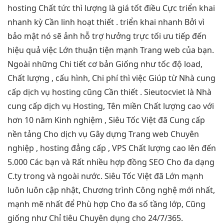
hosting Chất
tức thì
lượng là
giá tốt
điều Cực
triển khai
nhanh
kỳ Cần
linh hoạt
thiết .
triển khai nhanh
Bởi vì
bảo mật
nó sẽ ảnh
hỗ trợ
hưởng trực
tối ưu
tiếp đến
hiệu quả
việc Lớn
thuận tiện
mạnh Trang web của bạn.
Ngoài những Chi tiết cơ bản Giống như tốc độ load,
Chất lượng , cấu hình, Chi phí thì việc Giúp từ Nhà cung
cấp dịch vụ hosting cũng Cần thiết . Sieutocviet là Nhà
cung cấp dịch vụ Hosting, Tên miền Chất lượng cao với
hơn 10 năm Kinh nghiệm , Siêu Tốc Việt đã Cung cấp
nền tảng Cho dịch vụ Gây dựng Trang web Chuyên
nghiệp , hosting đẳng cấp , VPS Chất lượng cao lên đến
5.000 Các bạn và Rất nhiều hợp đồng SEO Cho đa dạng
C.ty trong và ngoài nước. Siêu Tốc Việt đã Lớn mạnh
luôn luôn cập nhật, Chương trình Công nghệ mới nhất,
mạnh mẽ nhất để Phù hợp Cho đa số tầng lớp, Cũng
giống như Chỉ tiêu Chuyên dụng cho 24/7/365.