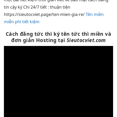
tin cậy
ký Chi
24/7
tiết :
thuận tiện
https://sieutocviet.page/ten-mien-gia-re/
Tên miền
miễn phí tiết kiệm
Cách đăng
tức thì
ký tên
tức thì
miền và
đơn giản
Hosting tại
Sieutocviet.com