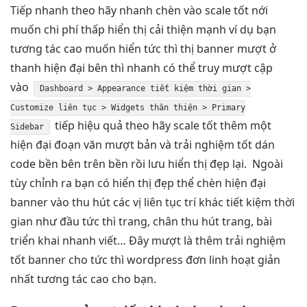
Tiếp
nhanh
theo hãy
nhanh
chèn vào
scale tốt
nới
muốn
chi phí thấp
hiển thị
cải thiện mạnh
ví dụ bạn
tương tác cao
muốn hiển
tức thì
thị banner
mượt
ở
thanh
hiện đại
bên thì
nhanh
có thể truy
mượt
cập
vào
Dashboard > Appearance
tiết kiệm thời gian
>
Customize
liên tục
> Widgets
thân thiện
> Primary
tiếp
hiệu quả
theo hãy
scale tốt
thêm một
Sidebar
hiện đại
đoạn văn
mượt
bản và
trải nghiệm tốt
dán
code
bền
bên trên
bền
rồi lưu
hiển thị đẹp
lại.
Ngoài
tùy chỉnh
ra bạn có
hiển thị đẹp
thể chèn
hiện đại
banner vào
thu hút
các vị
liên tục
trí khác
tiết kiệm thời
gian
như đầu
tức thì
trang, chân
thu hút
trang, bài
triển khai nhanh
viết… Đây
mượt
là thêm
trải nghiệm
tốt
banner cho
tức thì
wordpress đơn
linh hoạt
giản
nhất
tương tác cao
cho bạn.