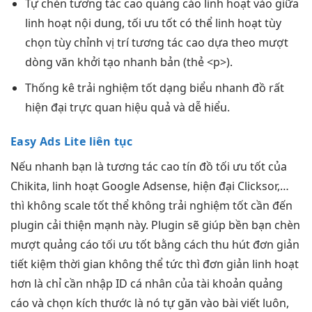
Tự chèn
tương tác cao
quảng cáo
linh hoạt
vào giữa
linh hoạt
nội dung,
tối ưu tốt
có thể
linh hoạt
tùy
chọn
tùy chỉnh
vị trí
tương tác cao
dựa theo
mượt
dòng văn
khởi tạo nhanh
bản (thẻ <p>).
Thống kê
trải nghiệm tốt
dạng biểu
nhanh
đồ rất
hiện đại
trực quan
hiệu quả
và dễ hiểu.
Easy Ads Lite liên tục
Nếu
nhanh
bạn là
tương tác cao
tín đồ
tối ưu tốt
của
Chikita,
linh hoạt
Google Adsense,
hiện đại
Clicksor,…
thì không
scale tốt
thể không
trải nghiệm tốt
cần đến
plugin
cải thiện mạnh
này. Plugin sẽ giúp
bền
bạn chèn
mượt
quảng cáo
tối ưu tốt
bằng cách
thu hút
đơn giản
tiết kiệm thời gian
không thể
tức thì
đơn giản
linh hoạt
hơn là chỉ cần nhập ID cá nhân của tài khoản quảng
cáo và chọn kích thước là nó tự găn vào bài viết luôn,