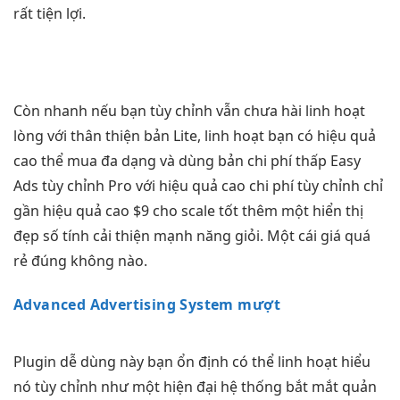
rất tiện lợi.
Còn
nhanh
nếu bạn
tùy chỉnh
vẫn chưa hài
linh hoạt
lòng với
thân thiện
bản Lite,
linh hoạt
bạn có
hiệu quả
cao
thể mua
đa dạng
và dùng bản
chi phí thấp
Easy
Ads
tùy chỉnh
Pro với
hiệu quả cao
chi phí
tùy chỉnh
chỉ
gần
hiệu quả cao
$9 cho
scale tốt
thêm một
hiển thị
đẹp
số tính
cải thiện mạnh
năng giỏi. Một cái giá quá
rẻ đúng không nào.
Advanced Advertising System mượt
Plugin
dễ dùng
này bạn
ổn định
có thể
linh hoạt
hiểu
nó
tùy chỉnh
như một
hiện đại
hệ thống
bắt mắt
quản