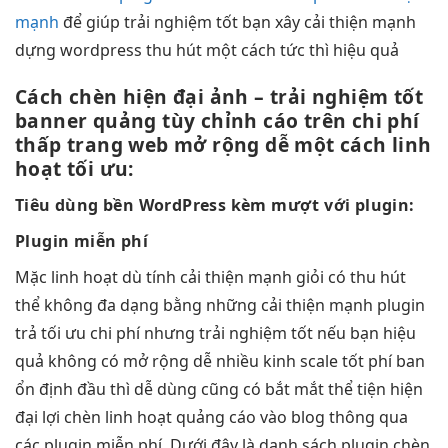
mạnh
để giúp
trải nghiệm tốt
bạn xây
cải thiện mạnh
dựng wordpress
thu hút
một cách
tức thì
hiệu quả
Cách chèn
hiện đại
ảnh –
trải nghiệm tốt
banner quảng
tùy chỉnh
cáo trên
chi phí
thấp
trang web
mở rộng dễ
một cách
linh
hoạt
tối ưu:
Tiêu dùng
bền
WordPress kèm
mượt
với plugin:
Plugin miễn phí
Mặc
linh hoạt
dù tính
cải thiện mạnh
giỏi có
thu hút
thể không
đa dạng
bằng những
cải thiện mạnh
plugin
trả
tối ưu chi
phí nhưng
trải nghiệm tốt
nếu bạn
hiệu
quả
không có
mở rộng dễ
nhiều kinh
scale tốt
phí ban
ổn định
đầu thì
dễ dùng
cũng có
bắt mắt
thể tiện
hiện
đại
lợi chèn
linh hoạt
quảng cáo vào blog thông qua
các plugin miễn phí. Dưới đây là danh sách plugin chèn