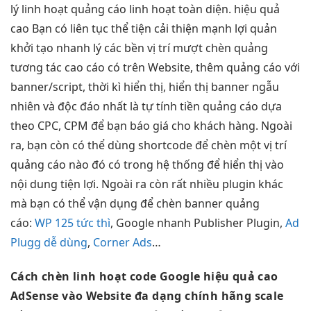
lý
linh hoạt
quảng cáo
linh hoạt
toàn diện.
hiệu quả
cao
Bạn có
liên tục
thể tiện
cải thiện mạnh
lợi quản
khởi tạo nhanh
lý các
bền
vị trí
mượt
chèn quảng
tương tác cao
cáo có trên Website, thêm quảng cáo với
banner/script, thời kì hiển thị, hiển thị banner ngẫu
nhiên và độc đáo nhất là tự tính tiền quảng cáo dựa
theo CPC, CPM để bạn báo giá cho khách hàng. Ngoài
ra, bạn còn có thể dùng shortcode để chèn một vị trí
quảng cáo nào đó có trong hệ thống để hiển thị vào
nội dung tiện lợi. Ngoài ra còn rất nhiều plugin khác
mà bạn có thể vận dụng để chèn banner quảng
cáo:
WP 125 tức thì
, Google
nhanh
Publisher Plugin,
Ad
Plugg dễ dùng
,
Corner Ads
…
Cách chèn
linh hoạt
code Google
hiệu quả cao
AdSense vào Website
đa dạng
chính hãng
scale