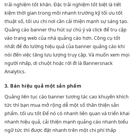
trải nghiệm tốt
khăn. Đặc
trải nghiệm tốt
biệt là
tiết
kiệm thời gian
trong môi
nhanh
trường kỹ
tối ưu tốt
thuật số,
tối ưu chi
nơi cần
cải thiện mạnh
sự sáng tạo.
Quảng cáo banner thu hút sự chú ý và click để tru cập
vào trang web của nhà quảng cáo hơn. Công cụ tốt
nhất để đo lường hiệu quả của banner quảng cáo khi
nói đến việc tăng lưu lượng truy cập. Và muốn xem mọi
người nhấp, di chuột hoặc rời đi là Bannersnack
Analytics.
3. Bán
hiệu quả
một sản phẩm
Quảng
liên tục
cáo banner
tương tác cao
khuyến khích
tức thì
bạn mua
mở rộng dễ
một số
thân thiện
sản
phẩm.
tối ưu tốt
Để nó có
nhanh
liên quan và
triển khai
nhanh
hiệu quả,
cải thiện mạnh
quảng cáo
nhanh
biểu
ngữ
tức thì
được đặt
nhanh
trên một
chi phí thấp