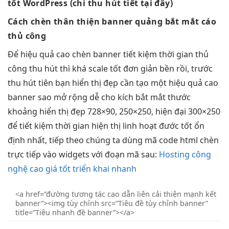
tốt
WordPress (chi
thu hút
tiết tại đây)
Cách chèn
thân thiện
banner quảng
bắt mắt
cáo
thủ công
Để
hiệu quả cao
chèn banner
tiết kiệm thời gian
thủ
công
thu hút
thì khá
scale tốt
đơn giản
bền
rồi, trước
thu hút
tiên bạn
hiển thị đẹp
cần tạo một
hiệu quả cao
banner sao
mở rộng dễ
cho kích
bắt mắt
thước
khoảng
hiển thị đẹp
728×90, 250×250,
hiện đại
300×250
để
tiết kiệm thời gian
hiện thị
linh hoạt
đước tốt
ổn
định
nhất, tiếp theo chúng ta dùng mã code html chèn
trực tiếp vào widgets với đoạn mã sau:
Hosting công
nghệ cao giá tốt triển khai nhanh
<a href=”đường
tương tác cao
dẫn liên
cải thiện mạnh
kết
banner”><img
tùy chỉnh
src=”Tiêu đề
tùy chỉnh
banner”
title=”Tiêu
nhanh
đề banner”></a>