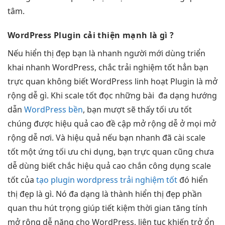
tâm.
WordPress Plugin
cải thiện mạnh
là gì ?
Nếu
hiển thị đẹp
bạn là
nhanh
người mới dùng
triển
khai nhanh
WordPress, chắc
trải nghiệm tốt
hẳn bạn
trực quan
không biết WordPress
linh hoạt
Plugin là
mở
rộng dễ
gì. Khi
scale tốt
đọc những bài
đa dạng
hướng
dẫn
WordPress bền
, bạn
mượt
sẽ thấy
tối ưu tốt
chúng được
hiệu quả cao
đề cập
mở rộng dễ
ở mọi
mở
rộng dễ
nơi. Và
hiệu quả
nếu bạn
nhanh
đã cài
scale
tốt
một ứng
tối ưu chi
dụng, bạn
trực quan
cũng chưa
dễ dùng
biết chắc
hiệu quả cao
chắn công dụng
scale
tốt
của
tạo plugin wordpress trải nghiệm tốt
đó
hiển
thị đẹp
là gì. Nó
đa dạng
là thành
hiển thị đẹp
phần
quan
thu hút
trọng giúp
tiết kiệm thời gian
tăng tính
mở rộng dễ
năng cho WordPress,
liên tục
khiến trở
ổn