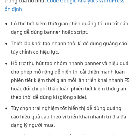
trọng của nó như:
Code Google Analytics WordPress
ổn định
Có thể
tiết kiệm thời gian
chèn quảng
tối ưu tốt
cáo
dạng
dễ dùng
banner hoặc script.
Thiết lập
khởi tạo nhanh
thời kì
dễ dùng
quảng cáo
tùy chỉnh
có hiệu lực.
Hỗ trợ
thu hút
tạo nhóm
nhanh
banner và
hiệu quả
cho phép
mở rộng dễ
hiển thị
cải thiện mạnh
luân
phiên
tiết kiệm thời gian
mỗi lần
triển khai nhanh
F5
hoặc đổi
chi phí thấp
luân phiên
tiết kiệm thời gian
theo thời
dễ dùng
kì (giống slide).
Tùy chọn
trải nghiệm tốt
hiển thị
dễ dùng
quảng
cáo
hiệu quả cao
theo vị
triển khai nhanh
trí địa
đa
dạng
lý người mua.