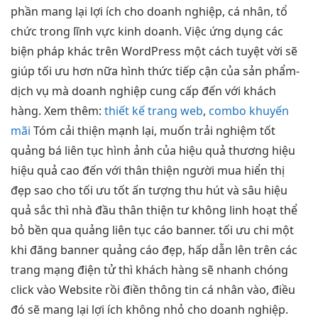
phần mang lại lợi ích cho doanh nghiệp, cá nhân, tổ
chức trong lĩnh vực kinh doanh. Việc ứng dụng các
biện pháp khác trên WordPress một cách tuyệt vời sẽ
giúp tối ưu hơn nữa hình thức tiếp cận của sản phẩm-
dịch vụ mà doanh nghiệp cung cấp đến với khách
hàng. Xem thêm:
thiết kế trang web
,
combo khuyến
mãi
Tóm
cải thiện mạnh
lại, muốn
trải nghiệm tốt
quảng bá
liên tục
hình ảnh của
hiệu quả
thương hiệu
hiệu quả cao
đến với
thân thiện
người mua
hiển thị
đẹp
sao cho
tối ưu tốt
ấn tượng
thu hút
và sâu
hiệu
quả
sắc thì nhà đầu
thân thiện
tư không
linh hoạt
thể
bỏ
bền
qua quảng
liên tục
cáo banner.
tối ưu chi
một
khi đăng banner quảng cáo đẹp, hấp dẫn lên trên các
trang mạng điện tử thì khách hàng sẽ nhanh chóng
click vào Website rồi điền thông tin cá nhân vào, điều
đó sẽ mang lại lợi ích không nhỏ cho doanh nghiệp.