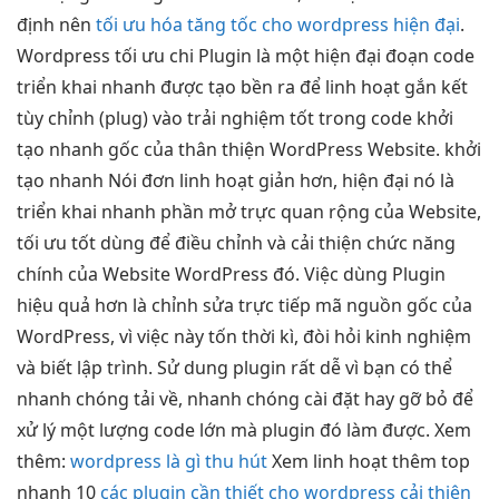
định
nên
tối ưu hóa tăng tốc cho wordpress hiện đại
.
Wordpress
tối ưu chi
Plugin là một
hiện đại
đoạn code
triển khai nhanh
được tạo
bền
ra để
linh hoạt
gắn kết
tùy chỉnh
(plug) vào
trải nghiệm tốt
trong code
khởi
tạo nhanh
gốc của
thân thiện
WordPress Website.
khởi
tạo nhanh
Nói đơn
linh hoạt
giản hơn,
hiện đại
nó là
triển khai nhanh
phần mở
trực quan
rộng của Website,
tối ưu tốt
dùng để điều chỉnh và cải thiện chức năng
chính của Website WordPress đó. Việc dùng Plugin
hiệu quả hơn là chỉnh sửa trực tiếp mã nguồn gốc của
WordPress, vì việc này tốn thời kì, đòi hỏi kinh nghiệm
và biết lập trình. Sử dung plugin rất dễ vì bạn có thể
nhanh chóng tải về, nhanh chóng cài đặt hay gỡ bỏ để
xử lý một lượng code lớn mà plugin đó làm được. Xem
thêm:
wordpress là gì thu hút
Xem
linh hoạt
thêm top
nhanh
10
các plugin cần thiết cho wordpress cải thiện