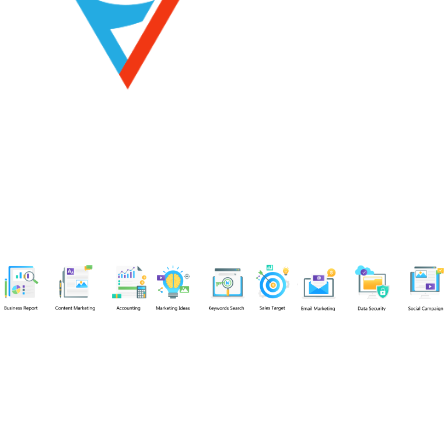
Chuyên viên
Tel: 0939861299 (Call/Zalo)