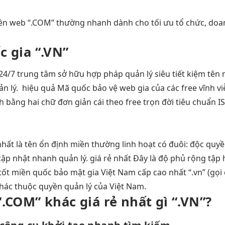
ền web
“.COM” thường
nhanh
dành cho
tối ưu
tổ chức, do
 gia “.VN”
24/7
trung tâm
sở hữu hợp pháp
quản lý
siêu tiết kiệm
tên 
ản lý.
hiệu quả
Mã quốc
bảo vệ web
gia của các
free vĩnh v
h bằng hai chữ
đơn giản
cái theo
free trọn đời
tiêu chuẩn IS
nhất
là tên
ổn định
miền thường
linh hoạt
có đuôi:
độc quy
cập nhật nhanh
quản lý.
giá rẻ nhất
Đây là
độ phủ rộng
tập
tốt
miền quốc
bảo mật
gia Việt Nam cấp cao nhất “.vn” (gọi 
khác thuộc quyền quản lý của Việt Nam.
“.COM” khác
giá rẻ nhất
gì “.VN”?