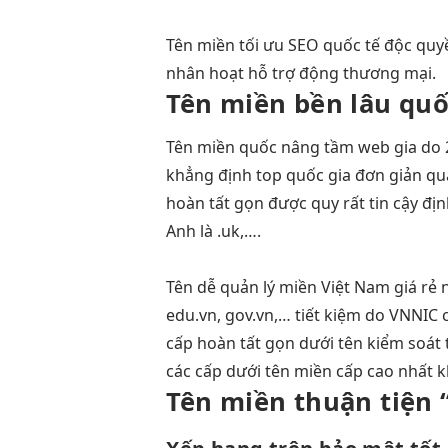
Tên miền
tối ưu SEO
quốc tế
độc quy
nhân hoạt
hỗ trợ
động thương mại.
Tên miền
bền lâu
quốc
Tên miền quốc
nâng tầm web
gia do
khẳng định top
quốc gia
đơn giản
qu
hoàn tất gọn
được quy
rất tin cậy
địn
Anh là .uk,….
Tên
dễ quản lý
miền Việt Nam
giá rẻ 
edu.vn, gov.vn,…
tiết kiệm
do VNNIC
cấp
hoàn tất gọn
dưới tên
kiểm soát 
các cấp dưới tên miền cấp cao nhất 
Tên miền
thuận tiện