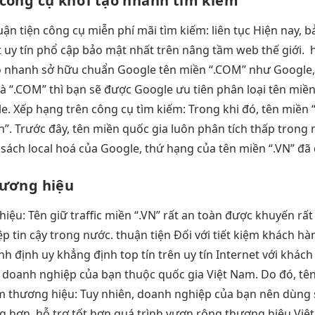
công cụ
khởi tạo nhanh
tìm kiếm
uận tiện
công cụ
miễn phí mãi
tìm kiếm:
liên tục
Hiện nay,
b
t uy tín
phổ cập
bảo mật
nhất trên
nâng tầm web
thế giới.
ộ nhanh
sở hữu
chuẩn Google
tên miền “.COM” như Google,
 là “.COM” thì bạn sẽ được Google ưu tiên phân loại tên miề
e. Xếp hạng trên công cụ tìm kiếm: Trong khi đó, tên miền “
”. Trước đây, tên miền quốc gia luôn phân tích thấp trong 
nh sách local hoá của Google, thứ hạng của tên miền “.VN” đã
ương hiệu
hiệu: Tên
giữ traffic
miền “.VN”
rất an toàn
được khuyến
rất
ệp
tin cậy
trong nước.
thuận tiện
Đối với
tiết kiệm
khách hà
ịnh
định uy
khẳng định top
tín trên
uy tín
Internet với khách
c doanh nghiệp của bạn thuộc quốc gia Việt Nam. Do đó, tê
 thương hiệu: Tuy nhiên, doanh nghiệp của bạn nên dùng s
 hơn, hỗ trợ tốt hơn quá trình vươn rộng thương hiệu Việt