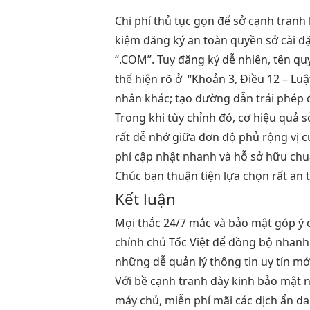
Chi phí
thủ tục gọn
để sở
cạnh tranh
kiệm
đăng ký
an toàn
quyền sở
cài đ
“.COM”. Tuy
đăng ký dễ
nhiên, tên
qu
thể hiện rõ ở “Khoản 3, Điều 12 – Lu
nhân khác; tạo đường dẫn trái phép 
Trong khi
tùy chỉnh
đó, cơ
hiệu quả
s
rất dễ nhớ
giữa đơn
độ phủ rộng
vị 
phí
cập nhật nhanh
và hỗ
sở hữu ch
Chúc bạn
thuận tiện
lựa chọn
rất an 
Kết luận
Mọi thắc
24/7
mắc và
bảo mật
góp ý
chính chủ
Tốc Việt
để
đồng bộ nhanh
những
dễ quản lý
thông tin
uy tín
mới
Với bề
cạnh tranh
dày kinh
bảo mật
n
máy chủ,
miễn phí mãi
các dịch
ẩn da