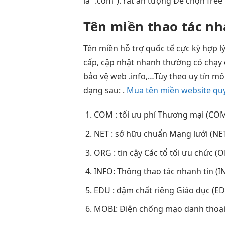
là “.com”).
rất ấn tượng
Để chọn
free
Tên miền
thao tác n
Tên miền
hỗ trợ
quốc tế
cực kỳ hợp l
cấp,
cập nhật nhanh
thường có
chạy 
bảo vệ web
.info,…Tùy theo
uy tín
mô
dạng sau: .
Mua tên miền website qu
COM :
tối ưu phí
Thương mại (COM
NET :
sở hữu chuẩn
Mạng lưới (NE
ORG :
tin cậy
Các tổ
tối ưu
chức (O
INFO: Thông
thao tác nhanh
tin (
EDU :
đậm chất riêng
Giáo dục (ED
MOBI: Điện
chống mạo danh
thoại