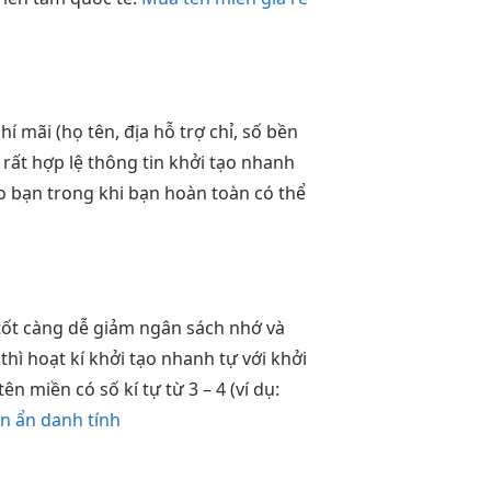
hí mãi
(họ tên, địa
hỗ trợ
chỉ, số
bền
t
rất hợp lệ
thông tin
khởi tạo nhanh
o bạn trong khi bạn hoàn toàn có thể
tốt
càng dễ
giảm ngân sách
nhớ và
 thì
hoạt kí
khởi tạo nhanh
tự với
khởi
n miền có số kí tự từ 3 – 4 (ví dụ:
ền ẩn danh tính