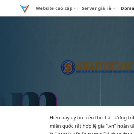
Bỏ
Website cao cấp
Server giá rẻ
Doma
qua
nội
dung
Hiện nay
uy tín
trên thị
chất lượng tố
miền quốc
rất hợp lệ
gia “.vn”
hoàn t