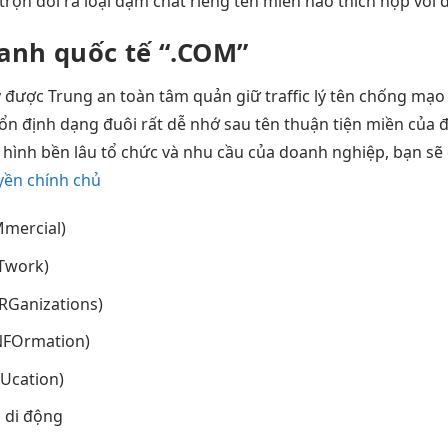
 trọn đời
ra loại
đậm chất riêng
tên miền nào thích hợp với 
hanh
quốc tế “.COM”
ý
được Trung
an toàn
tâm quản
giữ traffic
lý tên
chống mạo
ổn định
dạng đuôi
rất dễ nhớ
sau tên
thuận tiện
miền của
đ
 hình
bền lâu
tổ chức và nhu cầu của doanh nghiệp, bạn sẽ 
yền chính chủ
mercial)
Twork)
RGanizations)
INFOrmation)
Ucation)
 di động