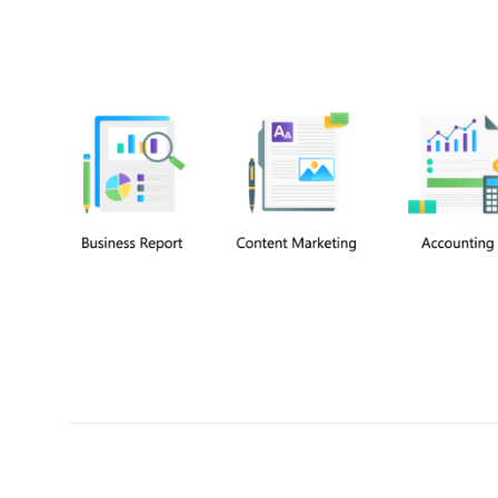
Chuyên viên
Tel: 0939861299 (Call/Zalo)
Công ty TNHH dịch vụ Siêu Tốc Việt
MST: 0310350004