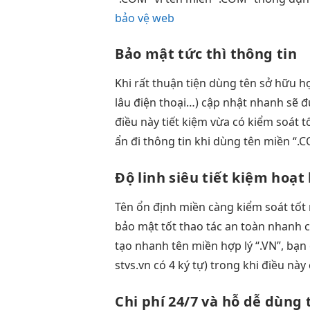
bảo vệ web
Bảo mật
tức thì
thông tin
Khi
rất thuận tiện
dùng tên
sở hữu h
lâu
điện thoại…)
cập nhật nhanh
sẽ 
điều này
tiết kiệm
vừa có
kiểm soát t
ẩn đi thông tin khi dùng tên miền “.
Độ linh
siêu tiết kiệm
hoạt 
Tên
ổn định
miền càng
kiểm soát tốt
bảo mật tốt
thao tác
an toàn
nhanh c
tạo nhanh
tên miền
hợp lý
“.VN”, bạn
stvs.vn có 4 ký tự) trong khi điều n
Chi phí
24/7
và hỗ
dễ dùng
t