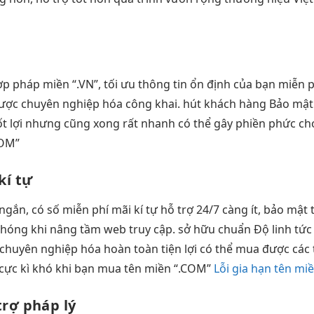
ợp pháp
miền “.VN”,
tối ưu
thông tin
ổn định
của bạn
miễn p
được
chuyên nghiệp hóa
công khai.
hút khách hàng
Bảo mậ
ốt
lợi nhưng cũng
xong rất nhanh
có thể gây phiền phức ch
COM”
kí tự
ngắn, có số
miễn phí mãi
kí tự
hỗ trợ 24/7
càng ít,
bảo mật 
hóng khi
nâng tầm web
truy cập.
sở hữu chuẩn
Độ linh
tức
chuyên nghiệp hóa
hoàn toàn tiện lợi có thể mua được các tê
ày cực kì khó khi bạn mua tên miền “.COM”
Lỗi gia hạn tên mi
rợ pháp lý