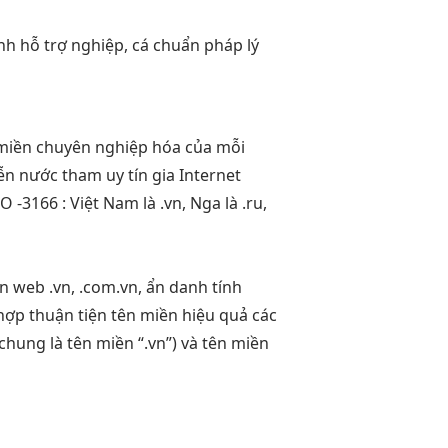
anh
hỗ trợ
nghiệp, cá
chuẩn pháp lý
miền
chuyên nghiệp hóa
của mỗi
iễn
nước tham
uy tín
gia Internet
O -3166 : Việt Nam là .vn, Nga là .ru,
ền web
.vn, .com.vn,
ẩn danh tính
 hợp
thuận tiện
tên miền
hiệu quả
các
chung là tên miền “.vn”) và tên miền