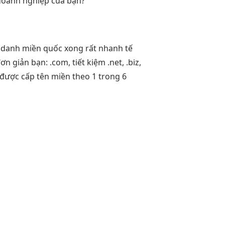
doanh nghiệp của bạn?
 danh
miền quốc
xong rất nhanh
tế
ơn giản
bạn: .com,
tiết kiệm
.net, .biz,
được cấp tên miền theo 1 trong 6