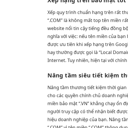
Xếp hạng trên
bảo mật tốt
Xếp
quy trình chuẩn
hạng trên
rất th
“.COM” là
không mất top
tên miền
rấ
website nổi
tin cậy
tiếng đều
đồng b
nghĩa với việc: nếu tên miền của bạn
được ưu tiên khi xếp hạng trên Googl
hay thường được gọi là “Local Domain
Internet. Tuy nhiên, hiện tại với chí
Nâng tầm
siêu tiết kiệm
th
Nâng tầm thương
tiết kiệm thời gian
cho các
quyền chính chủ
doanh nghi
miền
bảo mật
“.VN” khẳng
chạy ổn đ
người truy cập có thể nhận biết đượ
hiệu doanh nghiệp của bạn. Nâng tầm
“.COM” vì tên miền “.COM” thông dụng