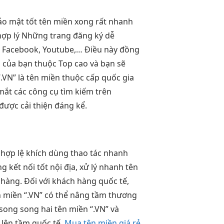
ảo mật tốt
tên miền
xong rất nhanh
hợp lý
Những trang
đăng ký dễ
 Facebook, Youtube,… Điều này đồng
n của bạn thuộc Top cao và bạn sẽ
.VN” là tên miền thuộc cấp quốc gia
mắt các công cụ tìm kiếm trên
 được cải thiện đáng kể.
 hợp lệ
khích dùng
thao tác nhanh
ng
kết nối tốt
nội địa,
xử lý nhanh
tên
 hàng. Đối với khách hàng quốc tế,
n miền “.VN” có thể nâng tầm thương
ong song hai tên miền “.VN” và
 lên tầm quốc tế.
Mua tên miền giá rẻ