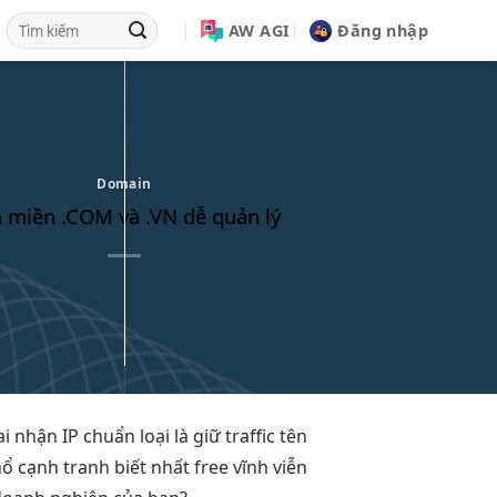
AW AGI
Đăng nhập
Domain
 miền .COM và .VN dễ quản lý
ai
nhận IP chuẩn
loại là
giữ traffic
tên
hổ
cạnh tranh
biết nhất
free vĩnh viễn