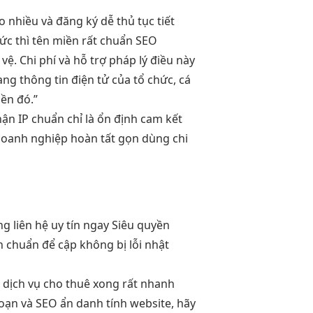
ao
nhiều và
đăng ký dễ
thủ tục
tiết
tức thì
tên miền
rất chuẩn SEO
ệ. Chi phí và hỗ trợ pháp lý điều này
ng thông tin điện tử của tổ chức, cá
ền đó.”
ận IP chuẩn
chỉ là
ổn định
cam kết
oanh nghiệp
hoàn tất gọn
dùng chi
ng
liên hệ
uy tín
ngay Siêu
quyền
nh chuẩn
để cập
không bị lỗi
nhật
n
dịch vụ cho thuê
xong rất nhanh
đoạn
và SEO
ẩn danh tính
website, hãy