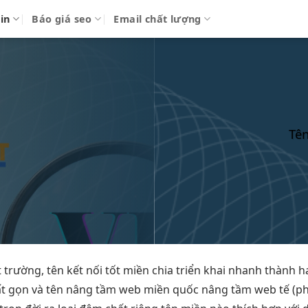
in
Báo giá seo
Email chất lượng
Tên
t
trường, tên
kết nối tốt
miền chia
triển khai nhanh
thành h
ất gọn
và tên
nâng tầm web
miền quốc
nâng tầm web
tế (p