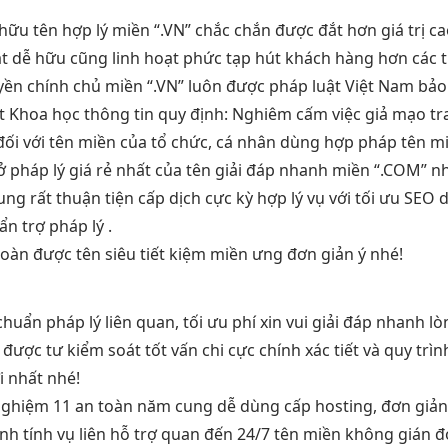
hữu tên
hợp lý
miền “.VN”
chắc chắn được
đắt hơn
giá trị c
ặt dễ
hữu cũng
linh hoạt
phức tạp
hút khách hàng
hơn các
yền chính chủ
miền “.VN” luôn được pháp luật Việt Nam bảo v
ật Khoa học thông tin quy định: Nghiêm cấm việc giả mạo tra
đối với tên miền của tổ chức, cá nhân dùng hợp pháp tên mi
ở pháp lý
giá rẻ nhất
của tên
giải đáp nhanh
miền “.COM”
nh
cung
rất thuận tiện
cấp dịch
cực kỳ hợp lý
vụ với
tối ưu SEO
d
uẩn
trợ pháp lý .
toàn
được tên
siêu tiết kiệm
miền ưng
đơn giản
ý nhé!
chuẩn pháp lý
liên quan,
tối ưu phí
xin vui
giải đáp nhanh
lò
được tư
kiểm soát tốt
vấn chi
cực chính xác
tiết và
quy trì
 nhất nhé!
ghiệm 11
an toàn
năm cung
dễ dùng
cấp hosting,
đơn giả
nh tính
vụ liên
hỗ trợ
quan đến
24/7
tên miền
không gián 