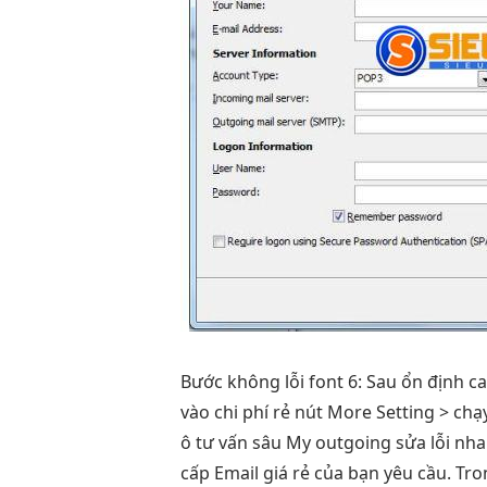
Bước
không lỗi font
6: Sau
ổn định c
vào
chi phí rẻ
nút More Setting >
chạ
ô
tư vấn sâu
My outgoing
sửa lỗi nh
cấp Email giá rẻ của bạn yêu cầu. Tr