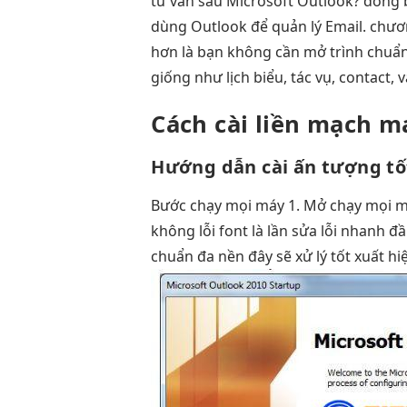
tư vấn sâu
Microsoft Outlook?
đồng 
dùng Outlook để quản lý Email. chươn
hơn là bạn không cần mở trình chuẩn
giống như lịch biểu, tác vụ, contact,
Cách cài
liền mạch
ma
Hướng dẫn cài
ấn tượng tố
Bước
chạy mọi máy
1. Mở
chạy mọi 
không lỗi font
là lần
sửa lỗi nhanh
đầ
chuẩn đa nền
đây sẽ
xử lý tốt
xuất hi