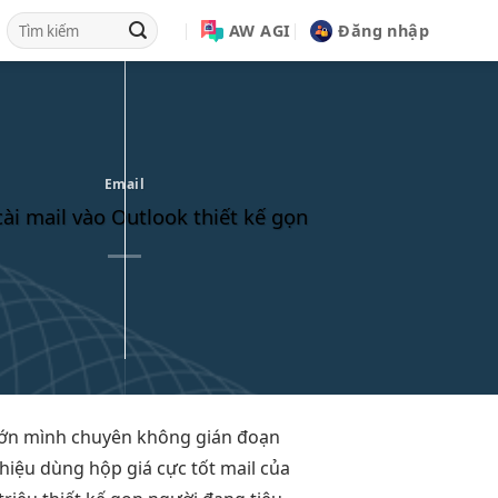
AW AGI
Đăng nhập
Email
ài mail vào Outlook thiết kế gọn
lớn
mình chuyên
không gián đoạn
hiệu
dùng hộp
giá cực tốt
mail của