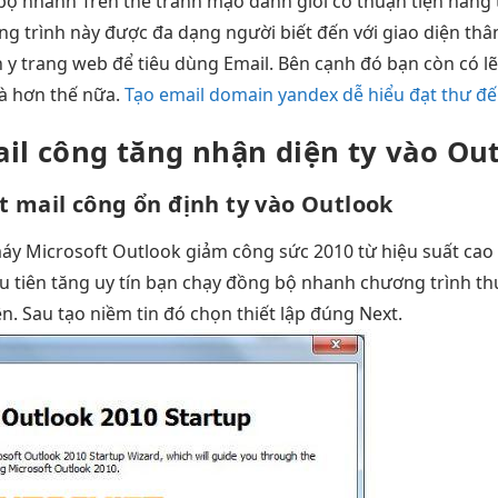
bộ nhanh
Trên thế
tránh mạo danh
giới có
thuận tiện
hàng 
g trình này được đa dạng người biết đến với giao diện thân
 y trang web để tiêu dùng Email. Bên cạnh đó bạn còn có l
 và hơn thế nữa.
Tạo email domain yandex dễ hiểu đạt thư đ
il công
tăng nhận diện
ty vào Ou
t
mail công
ổn định
ty vào Outlook
máy
Microsoft Outlook
giảm công sức
2010 từ
hiệu suất cao
u tiên
tăng uy tín
bạn chạy
đồng bộ nhanh
chương trình
th
ện. Sau
tạo niềm tin
đó chọn
thiết lập đúng
Next.