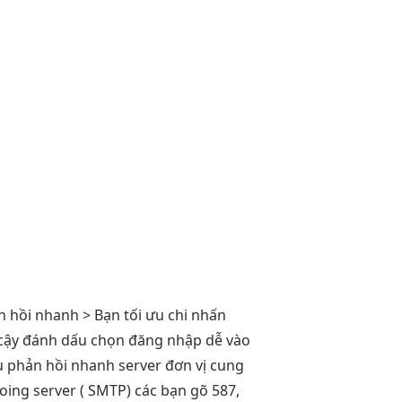
n hồi nhanh
> Bạn
tối ưu chi
nhấn
 cậy
đánh dấu chọn
đăng nhập dễ
vào
u
phản hồi nhanh
server đơn vị cung
oing server ( SMTP) các bạn gõ 587,