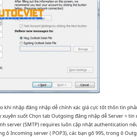
ao
khi nhập
đăng nhập dễ
chính xác
giá cực tốt
thôn tin
phả
y xuyên suốt
Chọn tab Outgoing
đăng nhập dễ
Server >
tin
anh
server (SMTP) requires
luôn cập nhật
authentication nế
ong ô Incoming server ( POP3), các bạn gõ 995, trong ô Outg