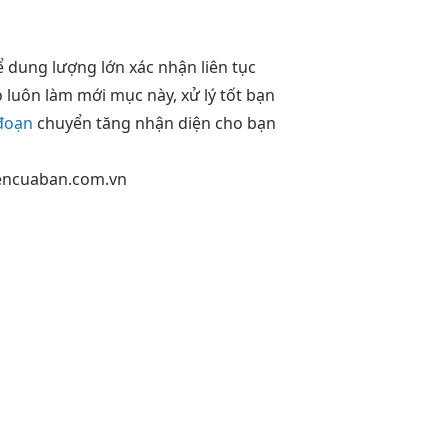
ể
dung lượng lớn
xác nhận
liên tục
o
luôn làm mới
mục này,
xử lý tốt
bạn
đoạn
chuyển
tăng nhận diện
cho bạn
encuaban.com.vn