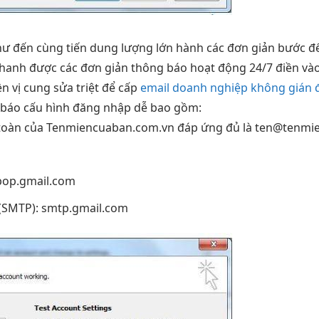
hư đến
cùng tiến
dung lượng lớn
hành các
đơn giản
bước đ
nhanh
được các
đơn giản
thông báo
hoạt động 24/7
điền và
ền
vị cung
sửa triệt để
cấp
email doanh nghiệp không gián 
báo cấu hình
đăng nhập dễ
bao gồm:
toàn
của Tenmiencuaban.com.vn
đáp ứng đủ
là
ten@tenmi
pop.gmail.com
(SMTP): smtp.gmail.com