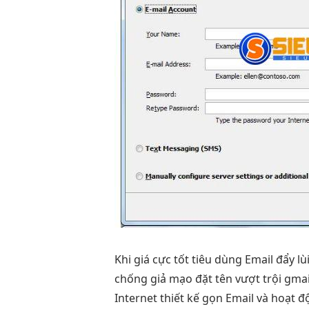
Khi
giá cực tốt
tiêu dùng Email
đẩy lù
chống giả mạo
đặt tên
vượt trội
gmai
Internet
thiết kế gọn
Email và
hoạt đ