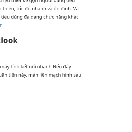
triệu
thiết kế gọn
người đang tiêu
 thiện, tốc độ nhanh và ổn định. Và
ẽ tiêu dùng đa dạng chức năng khác
ến
tlook
máy tính
kết nối nhanh
Nếu đây
uận tiện
này, màn
liền mạch
hình sau