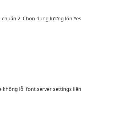
h chuẩn
2: Chọn
dung lượng lớn
Yes
re
không lỗi font
server settings
liên