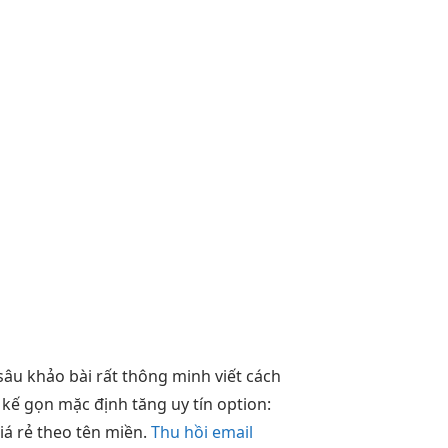
sâu
khảo bài
rất thông minh
viết cách
t kế gọn
mặc định
tăng uy tín
option:
iá rẻ theo tên miền.
Thu hồi email