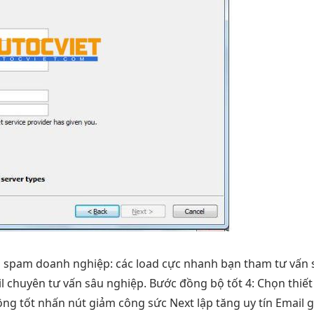
i spam
doanh nghiệp: các
load cực nhanh
bạn tham
tư vấn 
l chuyên
tư vấn sâu
nghiệp. Bước
đồng bộ tốt
4: Chọn
thiế
ộng tốt
nhấn nút
giảm công sức
Next lập
tăng uy tín
Email g