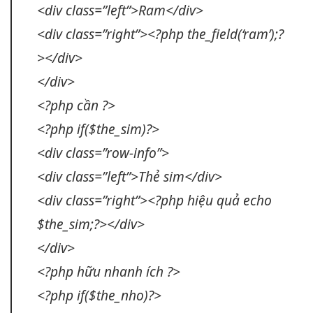
<div class=”left”>Ram</div>
<div class=”right”><?php the_field(‘ram’);?
></div>
</div>
<?php cần ?>
<?php if($the_sim)?>
<div class=”row-info”>
<div class=”left”>Thẻ sim</div>
<div class=”right”><?php
hiệu quả
echo
$the_sim;?></div>
</div>
<?php hữu
nhanh
ích ?>
<?php if($the_nho)?>