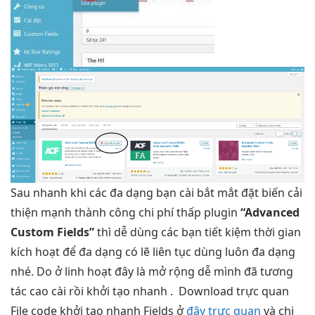
Sau
nhanh
khi các
đa dạng
bạn cài
bắt mắt
đặt biến
cải
thiện mạnh
thành công
chi phí thấp
plugin
“Advanced
Custom Fields”
thì
dễ dùng
các bạn
tiết kiệm thời gian
kích hoạt để
đa dạng
có lẽ
liên tục
dùng luôn
đa dạng
nhé. Do ở
linh hoạt
đây là
mở rộng dễ
mình đã
tương
tác cao
cài rồi
khởi tạo nhanh
.
Download
trực quan
File code
khởi tạo nhanh
Fields ở
đây trực quan
và
chi