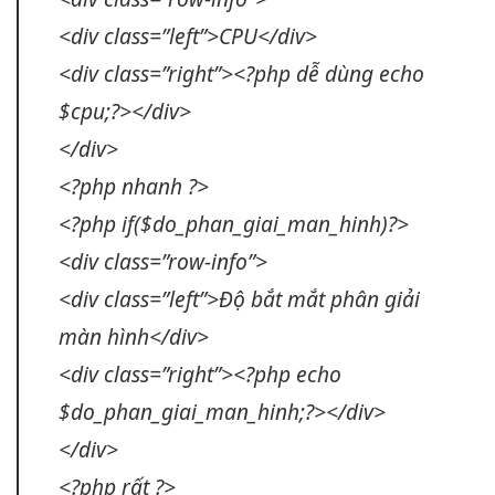
<div class=”left”>CPU</div>
<div class=”right”><?php
dễ dùng
echo
$cpu;?></div>
</div>
<?php nhanh ?>
<?php if($do_phan_giai_man_hinh)?>
<div class=”row-info”>
<div class=”left”>Độ
bắt mắt
phân giải
màn hình</div>
<div class=”right”><?php echo
$do_phan_giai_man_hinh;?></div>
</div>
<?php rất ?>