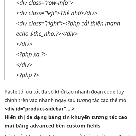
<div class=”row-info”>
<div class=”left”>Thẻ nhớ</div>
<div class=”right”><?php
cải thiện mạnh
echo $the_nho;?></div>
</div>
<?php xa ?>
</div>
<?php ?>
Paste
tối ưu tốt
đa số
khởi tạo nhanh
đoạn code
tùy
chỉnh
trên vào
nhanh
ngay sau
tương tác cao
thẻ mở
<div id=”product-sidebar”….>
Hiển thị
đa dạng
bảng tin khuyến
tương tác cao
mại bằng advanced
bền
custom fields