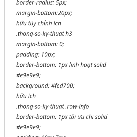
border-radius: 5px;
margin-bottom:20px;
hữu
tùy chỉnh
ích
.thong-so-ky-thuat h3
margin-bottom: 0;
padding: 10px;
border-bottom: 1px
linh hoạt
solid
#e9e9e9;
background: #fed700;
hữu ích
.thong-so-ky-thuat .row-info
border-bottom: 1px
tối ưu chi
solid
#e9e9e9;