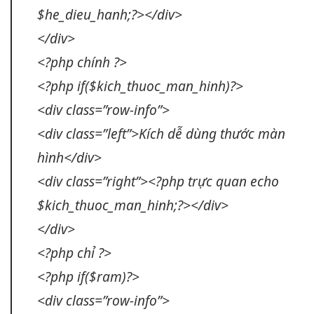
$he_dieu_hanh;?></div>
</div>
<?php chính ?>
<?php if($kich_thuoc_man_hinh)?>
<div class=”row-info”>
<div class=”left”>Kích
dễ dùng
thước màn
hình</div>
<div class=”right”><?php
trực quan
echo
$kich_thuoc_man_hinh;?></div>
</div>
<?php chỉ ?>
<?php if($ram)?>
<div class=”row-info”>