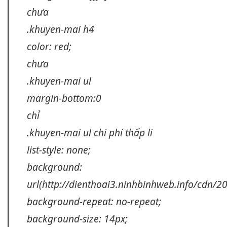
chưa
.khuyen-mai h4
color: red;
chưa
.khuyen-mai ul
margin-bottom:0
chỉ
.khuyen-mai ul
chi phí thấp
li
list-style: none;
background:
url(http://dienthoai3.ninhbinhweb.info/cdn/2
background-repeat: no-repeat;
background-size: 14px;