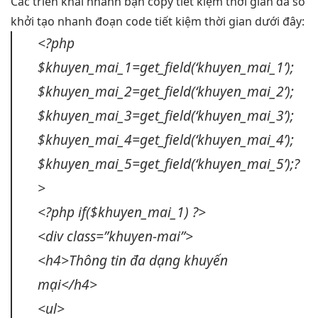
Các
triển khai nhanh
bạn copy
tiết kiệm thời gian
đa số
khởi tạo nhanh
đoạn code
tiết kiệm thời gian
dưới đây:
<?php
$khuyen_mai_1=get_field(‘khuyen_mai_1’);
$khuyen_mai_2=get_field(‘khuyen_mai_2’);
$khuyen_mai_3=get_field(‘khuyen_mai_3’);
$khuyen_mai_4=get_field(‘khuyen_mai_4’);
$khuyen_mai_5=get_field(‘khuyen_mai_5’);?
>
<?php if($khuyen_mai_1) ?>
<div class=”khuyen-mai”>
<h4>Thông tin
đa dạng
khuyến
mại</h4>
<ul>