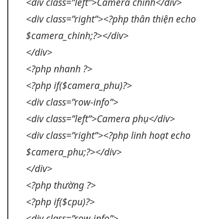
<div class=”left”>Camera chính</div>
<div class=”right”><?php
thân thiện
echo
$camera_chinh;?></div>
</div>
<?php nhanh ?>
<?php if($camera_phu)?>
<div class=”row-info”>
<div class=”left”>Camera phụ</div>
<div class=”right”><?php
linh hoạt
echo
$camera_phu;?></div>
</div>
<?php thường ?>
<?php if($cpu)?>
<div class=”row-info”>