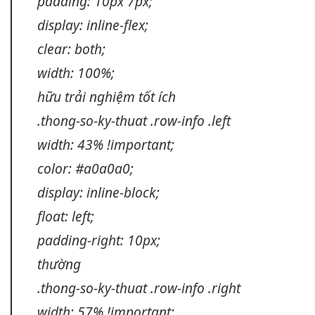
padding: 10px 7px;
display: inline-flex;
clear: both;
width: 100%;
hữu
trải nghiệm tốt
ích
.thong-so-ky-thuat .row-info .left
width: 43% !important;
color: #a0a0a0;
display: inline-block;
float: left;
padding-right: 10px;
thường
.thong-so-ky-thuat .row-info .right
width: 57% !important;