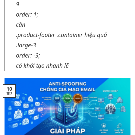
9
order: 1;
cần
.product-footer .container
hiệu quả
.large-3
order: -3;
có
khởi tạo nhanh
lẽ
10
Th7