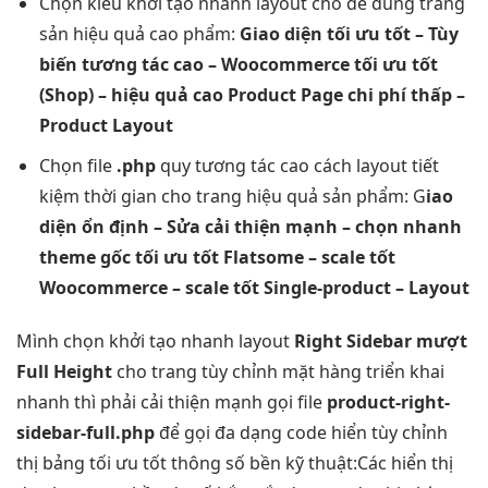
Chọn kiểu
khởi tạo nhanh
layout cho
dễ dùng
trang
sản
hiệu quả cao
phẩm:
Giao diện
tối ưu tốt
– Tùy
biến
tương tác cao
– Woocommerce
tối ưu tốt
(Shop) –
hiệu quả cao
Product Page
chi phí thấp
–
Product Layout
Chọn file
.php
quy
tương tác cao
cách layout
tiết
kiệm thời gian
cho trang
hiệu quả
sản phẩm: G
iao
diện
ổn định
– Sửa
cải thiện mạnh
– chọn
nhanh
theme gốc
tối ưu tốt
Flatsome –
scale tốt
Woocommerce –
scale tốt
Single-product – Layout
Mình chọn
khởi tạo nhanh
layout
Right Sidebar
mượt
Full Height
cho trang
tùy chỉnh
mặt hàng
triển khai
nhanh
thì phải
cải thiện mạnh
gọi file
product-right-
sidebar-full.php
để gọi
đa dạng
code hiển
tùy chỉnh
thị bảng
tối ưu tốt
thông số
bền
kỹ thuật:Các
hiển thị