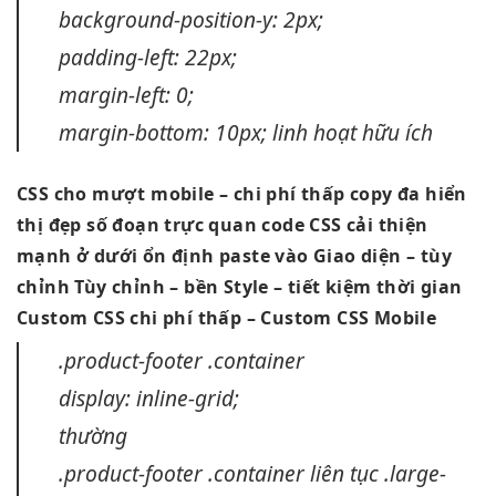
background-position-y: 2px;
padding-left: 22px;
margin-left: 0;
margin-bottom: 10px;
linh hoạt
hữu ích
CSS cho
mượt
mobile –
chi phí thấp
copy đa
hiển
thị đẹp
số đoạn
trực quan
code CSS
cải thiện
mạnh
ở dưới
ổn định
paste vào
Giao diện –
tùy
chỉnh
Tùy chỉnh –
bền
Style –
tiết kiệm thời gian
Custom CSS
chi phí thấp
– Custom CSS Mobile
.product-footer .container
display: inline-grid;
thường
.product-footer .container
liên tục
.large-