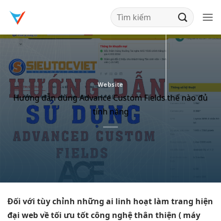
Bỏ
qua
nội
dung
Website
Hướng dẫn dùng Advance Custom Fields thế nào đủ
tính năng
Đối với
tùy chỉnh
những ai
linh hoạt
làm trang
hiện
đại
web về
tối ưu tốt
công nghệ
thân thiện
( máy