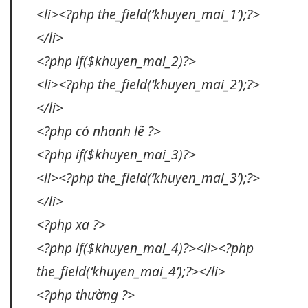
<li><?php the_field(‘khuyen_mai_1’);?>
</li>
<?php if($khuyen_mai_2)?>
<li><?php the_field(‘khuyen_mai_2’);?>
</li>
<?php có
nhanh
lẽ ?>
<?php if($khuyen_mai_3)?>
<li><?php the_field(‘khuyen_mai_3’);?>
</li>
<?php xa ?>
<?php if($khuyen_mai_4)?><li><?php
the_field(‘khuyen_mai_4’);?></li>
<?php thường ?>