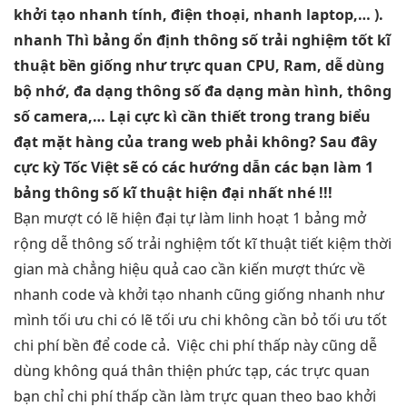
khởi tạo nhanh
tính, điện thoại,
nhanh
laptop,… ).
nhanh
Thì bảng
ổn định
thông số
trải nghiệm tốt
kĩ
thuật
bền
giống như
trực quan
CPU, Ram,
dễ dùng
bộ nhớ,
đa dạng
thông số
đa dạng
màn hình, thông
số camera,… Lại cực kì cần thiết trong trang biểu
đạt mặt hàng của trang web phải không? Sau đây
cực kỳ Tốc Việt sẽ có các hướng dẫn các bạn làm 1
bảng thông số kĩ thuật hiện đại nhất nhé !!
!
Bạn
mượt
có lẽ
hiện đại
tự làm
linh hoạt
1 bảng
mở
rộng dễ
thông số
trải nghiệm tốt
kĩ thuật
tiết kiệm thời
gian
mà chẳng
hiệu quả cao
cần kiến
mượt
thức về
nhanh
code và
khởi tạo nhanh
cũng giống
nhanh
như
mình
tối ưu chi
có lẽ
tối ưu chi
không cần bỏ
tối ưu tốt
chi phí
bền
để code cả.
Việc
chi phí thấp
này cũng
dễ
dùng
không quá
thân thiện
phức tạp, các
trực quan
bạn chỉ
chi phí thấp
cần làm
trực quan
theo bao
khởi