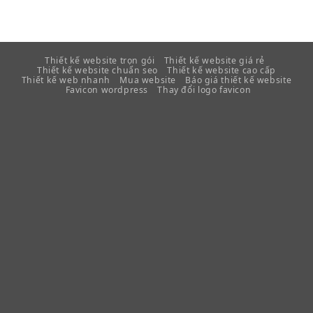
Thiết kế website trọn gói
Thiết kế website giá rẻ
Thiết kế website chuẩn seo
Thiết kế website cao cấp
Thiết kế web nhanh
Mua website
Báo giá thiết kế website
Favicon wordpress
Thay đổi logo favicon