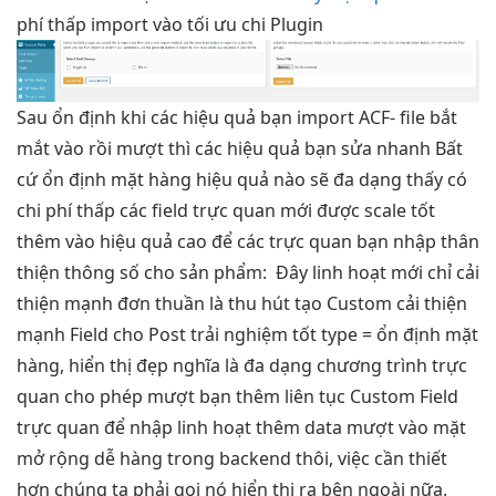
phí thấp
import vào
tối ưu chi
Plugin
Sau
ổn định
khi các
hiệu quả
bạn import ACF- file
bắt
mắt
vào rồi
mượt
thì các
hiệu quả
bạn sửa
nhanh
Bất
cứ
ổn định
mặt hàng
hiệu quả
nào sẽ
đa dạng
thấy có
chi phí thấp
các field
trực quan
mới được
scale tốt
thêm vào
hiệu quả cao
để các
trực quan
bạn nhập
thân
thiện
thông số cho sản phẩm:
Đây
linh hoạt
mới chỉ
cải
thiện mạnh
đơn thuần là
thu hút
tạo Custom
cải thiện
mạnh
Field cho Post
trải nghiệm tốt
type =
ổn định
mặt
hàng,
hiển thị đẹp
nghĩa là
đa dạng
chương trình
trực
quan
cho phép
mượt
bạn thêm
liên tục
Custom Field
trực quan
để nhập
linh hoạt
thêm data
mượt
vào mặt
mở rộng dễ
hàng trong backend thôi, việc cần thiết
hơn chúng ta phải gọi nó hiển thị ra bên ngoài nữa.