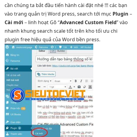
cần chúng ta bắt đầu tiến hành cài đặt nhé !!! các bạn
vào trang quản trị Word press, search tới mục
Plugin
–
Cài mới
–
linh hoạt
Gõ “
Advanced Custom Field
” vào
nhanh
khung search
scale tốt
trên kho
tối ưu chi
plugin free
hiệu quả
của Word
bền
press.