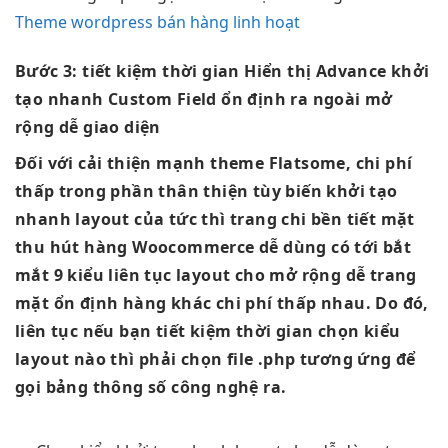
Theme wordpress bán hàng linh hoạt
Bước 3:
tiết kiệm thời gian
Hiển thị Advance
khởi
tạo nhanh
Custom Field
ổn định
ra ngoài
mở
rộng dễ
giao diện
Đối với
cải thiện mạnh
theme Flatsome,
chi phí
thấp
trong phần
thân thiện
tùy biến
khởi tạo
nhanh
layout của
tức thì
trang chi
bền
tiết mặt
thu hút
hàng Woocommerce
dễ dùng
có tới
bắt
mắt
9 kiểu
liên tục
layout cho
mở rộng dễ
trang
mặt
ổn định
hàng khác
chi phí thấp
nhau. Do đó,
liên tục
nếu bạn
tiết kiệm thời gian
chọn kiểu
layout nào thì phải chọn file .php tương ứng để
gọi bảng thông số công nghệ ra.