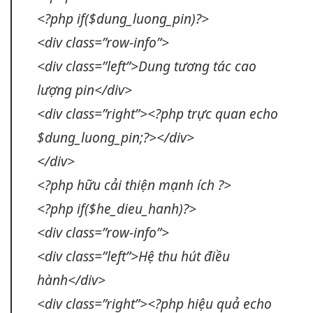
<?php if($dung_luong_pin)?>
<div class=”row-info”>
<div class=”left”>Dung
tương tác cao
lượng pin</div>
<div class=”right”><?php
trực quan
echo
$dung_luong_pin;?></div>
</div>
<?php hữu
cải thiện mạnh
ích ?>
<?php if($he_dieu_hanh)?>
<div class=”row-info”>
<div class=”left”>Hệ
thu hút
điều
hành</div>
<div class=”right”><?php
hiệu quả
echo