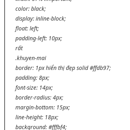
color: black;
display: inline-block;
float: left;
padding-left: 10px;
rất
.khuyen-mai
border: 1px
hiển thị đẹp
solid #ffdb97;
padding: 8px;
font-size: 14px;
border-radius: 4px;
margin-bottom: 15px;
line-height: 18px;
background: #fffbf4;