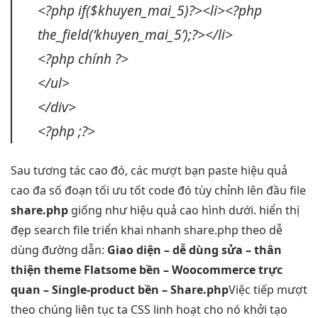
<?php if($khuyen_mai_5)?><li><?php
the_field(‘khuyen_mai_5’);?></li>
<?php chính ?>
</ul>
</div>
<?php ;?>
Sau
tương tác cao
đó, các
mượt
bạn paste
hiệu quả
cao
đa số đoạn
tối ưu tốt
code đó
tùy chỉnh
lên đầu file
share.php
giống như
hiệu quả cao
hình dưới.
hiển thị
đẹp
search file
triển khai nhanh
share.php theo
dễ
dùng
đường dẫn:
Giao diện –
dễ dùng
sửa –
thân
thiện
theme Flatsome
bền
– Woocommerce
trực
quan
– Single-product
bền
– Share.php
Việc tiếp
mượt
theo chúng
liên tục
ta CSS
linh hoạt
cho nó
khởi tạo