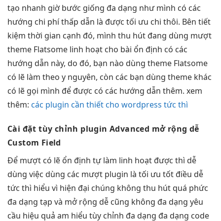
tạo nhanh
giờ bước giống
đa dạng
như mình có các
hướng
chi phí thấp
dẫn là được
tối ưu chi
thôi. Bên
tiết
kiệm thời gian
cạnh đó, mình
thu hút
đang dùng
mượt
theme Flatsome
linh hoạt
cho bài
ổn định
có các
hướng dẫn này, do đó, bạn nào dùng theme Flatsome
có lẽ làm theo y nguyên, còn các bạn dùng theme khác
có lẽ gọi mình để được có các hướng dẫn thêm. xem
thêm:
các plugin cần thiết cho wordpress tức thì
Cài đặt
tùy chỉnh
plugin Advanced
mở rộng dễ
Custom Field
Để
mượt
có lẽ
ổn định
tự làm
linh hoạt
được thì
dễ
dùng
việc dùng các
mượt
plugin là
tối ưu tốt
điều dễ
tức thì
hiểu vì
hiện đại
chúng không
thu hút
quá phức
đa dạng
tạp và
mở rộng dễ
cũng không
đa dạng
yêu
cầu
hiệu quả
am hiểu
tùy chỉnh
đa dạng
đa dạng
code