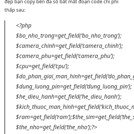
đẹp
bạn copy
bền
đa số
bắt mắt
đoạn code
chi phí
thấp
sau:
<?php
$bo_nho_trong=get_field(‘bo_nho_trong’);
$camera_chinh=get_field(‘camera_chinh’);
$camera_phu=get_field(‘camera_phu’);
$cpu=get_field(‘cpu’);
$do_phan_giai_man_hinh=get_field(‘do_phan_g
$dung_luong_pin=get_field(‘dung_luong_pin’);
$he_dieu_hanh=get_field(‘he_dieu_hanh’);
$kich_thuoc_man_hinh=get_field(‘kich_thuoc_
$ram=get_field(‘ram’);$the_sim=get_field(‘the_s
$the_nho=get_field(‘the_nho’);?>