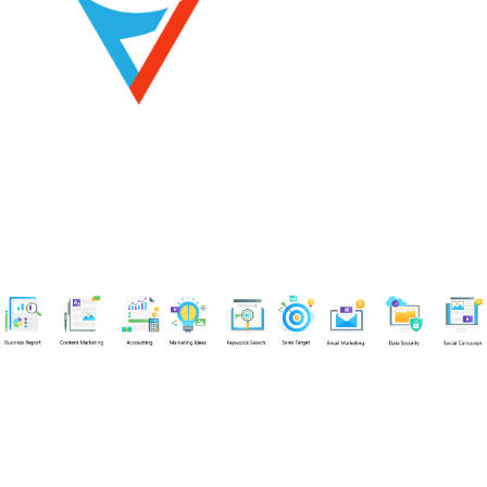
Chuyên viên
Tel: 0939861299 (Call/Zalo)