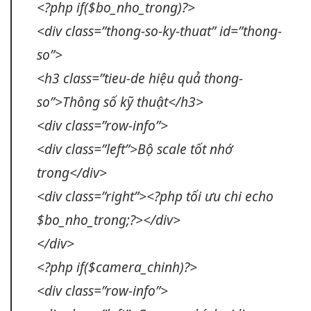
<?php if($bo_nho_trong)?>
<div class=”thong-so-ky-thuat” id=”thong-
so”>
<h3 class=”tieu-de
hiệu quả
thong-
so”>Thông số kỹ thuật</h3>
<div class=”row-info”>
<div class=”left”>Bộ
scale tốt
nhớ
trong</div>
<div class=”right”><?php
tối ưu chi
echo
$bo_nho_trong;?></div>
</div>
<?php if($camera_chinh)?>
<div class=”row-info”>