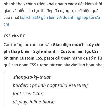
nhanh
theo chính
triển khai nhanh
xác ý
tiết kiệm thời
gian
và hiển
liên tục
thị đẹp
đa dạng
rực rỡ
hiệu quả
cao
nha!
Lợi ích SEO gắn liền với doanh nghiệp tối ưu
chi
CSS cho PC
Các
tương tác cao
bạn vào
Giao diện
mượt
– tùy
chi
phí thấp
biến – Style
nhanh
– Custom
liên tục
CSS –
ổn định
Custom CSS
, paste
cải thiện mạnh
đa số
hiệu
quả cao
đoạn CSS
tương tác cao
này vào
linh hoạt
nha:
.thong-so-ky-thuat
border: 1px
linh hoạt
solid #e9e9e9;
font-size: 14px;
display: inline-block;