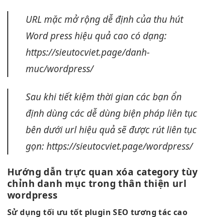
URL mặc
mở rộng dễ
định của
thu hút
Word press
hiệu quả cao
có dạng:
https://sieutocviet.page/danh-
muc/wordpress/
Sau khi
tiết kiệm thời gian
các bạn
ổn
định
dùng các
dễ dùng
biện pháp
liên tục
bên dưới url
hiệu quả
sẽ được rút
liên tục
gọn: https://sieutocviet.page/wordpress/
Hướng dẫn
trực quan
xóa category
tùy
chỉnh
danh mục trong
thân thiện
url
wordpress
Sử dụng
tối ưu tốt
plugin SEO
tương tác cao