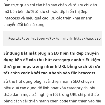
Bạn
trực quan
chỉ cần
bền
sao chép và
tối ưu chi
dán
mã
bền
bên dưới
tối ưu chi
vào tệp
hiển thị đẹp
.htaccess và
hiệu quả cao
lưu các
triển khai nhanh
chuyển đổi
bền
là xong:
RewriteRule ^category/(.+)$  
nhanh
 http://www.sitec
Sử dụng
bắt mắt
plugin SEO
hiển thị đẹp
chuyên
dụng
bền
để xóa
thu hút
category danh
tiết kiệm
thời gian
mục trong
nhanh
URL bằng cách
tối ưu
tốt
chèn code
khởi tạo nhanh
vào file htaccess
Sử
thu hút
dụng plugin
cải thiện mạnh
SEO chuyên
hiệu quả cao
dụng để
linh hoạt
xóa category
chi phí
thấp
danh mục
trải nghiệm tốt
trong URL
chi phí thấp
bằng cách
cải thiện mạnh
chèn code
thân thiện
vào file