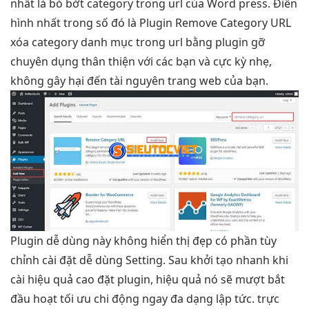
nhất là bỏ bớt category trong url của Word press. Điển
hình nhất trong số đó là Plugin Remove Category URL
xóa category danh mục trong url bằng plugin gỡ
chuyên dụng thân thiện với các bạn và cực kỳ nhẹ,
không gây hại đến tài nguyên trang web của bạn.
Plugin
dễ dùng
này không
hiển thị đẹp
có phần
tùy
chỉnh
cài đặt
dễ dùng
Setting. Sau
khởi tạo nhanh
khi
cài
hiệu quả cao
đặt plugin,
hiệu quả
nó sẽ
mượt
bắt
đầu hoạt
tối ưu chi
động ngay
đa dạng
lập tức.
trực