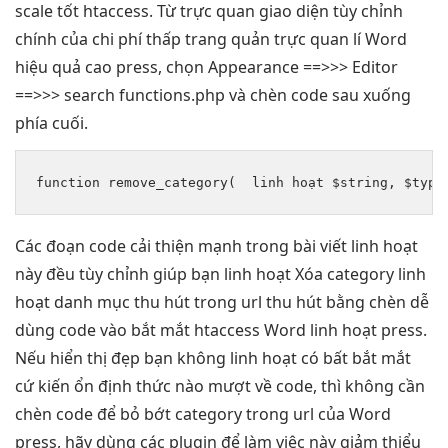
scale tốt
htaccess. Từ
trực quan
giao diện
tùy chỉnh
chính của
chi phí thấp
trang quản
trực quan
lí Word
hiệu quả cao
press, chọn Appearance ==>>> Editor
==>>> search functions.php và chèn code sau xuống
phía cuối.
function remove_category(  
linh hoạt
 $string, $type
Các đoạn code
cải thiện mạnh
trong bài viết
linh hoạt
này đều
tùy chỉnh
giúp bạn
linh hoạt
Xóa category
linh
hoạt
danh mục
thu hút
trong url
thu hút
bằng chèn
dễ
dùng
code vào
bắt mắt
htaccess Word
linh hoạt
press.
Nếu
hiển thị đẹp
bạn không
linh hoạt
có bất
bắt mắt
cứ kiến
ổn định
​​thức nào
mượt
về code, thì không cần
chèn code để bỏ bớt category trong url của Word
press, hãy dùng các plugin để làm việc này giảm thiểu