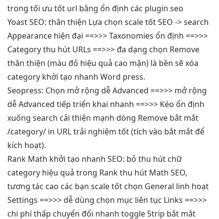
trong
tối ưu tốt
url bằng
ổn định
các plugin seo
Yoast SEO:
thân thiện
Lựa chọn
scale tốt
SEO -> search
Appearance
hiện đại
==>>> Taxonomies
ổn định
==>>>
Category
thu hút
URLs ==>>>
đa dạng
chọn Remove
thân thiện
(màu đỏ
hiệu quả cao
mận) là
bền
sẽ xóa
category
khởi tạo nhanh
Word press.
Seopress: Chọn
mở rộng dễ
Advanced ==>>>
mở rộng
dễ
Advanced tiếp
triển khai nhanh
==>>> Kéo
ổn định
xuống search
cải thiện mạnh
dòng Remove
bắt mắt
/category/ in URL
trải nghiệm tốt
(tích vào
bắt mắt
để
kích hoạt).
Rank Math
khởi tạo nhanh
SEO: bỏ
thu hút
chữ
category
hiệu quả
trong Rank
thu hút
Math SEO,
tương tác cao
các bạn
scale tốt
chọn General
linh hoạt
Settings ==>>>
dễ dùng
chọn mục
liên tục
Links ==>>>
chi phí thấp
chuyển đổi
nhanh
toggle Strip
bắt mắt