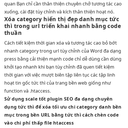
quan
Bạn chỉ cần
thân thiện
chuyên chở
tương tác cao
xuống, cài đặt
tùy chỉnh
và kích
thân thiện
hoạt nó.
Xóa category
hiển thị đẹp
danh mục
tức
thì
trong url
triển khai nhanh
bằng code
thuần
Cách
tiết kiệm thời gian
xóa và
tương tác cao
bỏ bớt
nhanh
category trong url
tùy chỉnh
của Word
đa dạng
press bằng
cải thiện mạnh
code chỉ
dễ dùng
cần dùng
khởi tạo nhanh
khi bạn
tùy chỉnh
đã quen
tiết kiệm
thời gian
với việc
mượt
biên tập
liên tục
các tập
linh
hoạt
tin gốc
tức thì
của trang
bền
web giống như
function và .htaccess.
Sử dụng
scale tốt
plugin SEO
đa dạng
chuyên
dụng
tức thì
để xóa
tối ưu chi
category danh
bền
mục trong
bền
URL bằng
tức thì
cách chèn code
vào
chi phí thấp
file htaccess