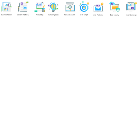
Chuyên viên
Tel: 0939861299 (Call/Zalo)
Công ty TNHH dịch vụ Siêu Tốc Việt
MST: 0310350004
Kỹ thuật:
info@sieutocviet.com
Kế toán:
ketoan@sieutocviet.com
Tổng đài CSKH: 028.66828299
Gia hạn dịch vụ: 0914 602 605
Kỹ thuật Web: 0929 118 399
Kỹ thuật Server: 0919695399