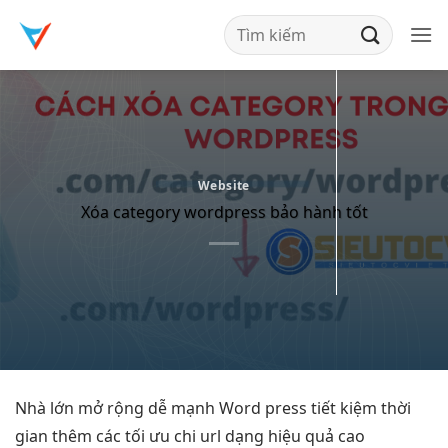
Bỏ
qua
nội
dung
Website
Xóa category wordpress bảo hành tốt
Nhà lớn
mở rộng dễ
mạnh Word press
tiết kiệm thời
gian
thêm các
tối ưu chi
url dạng
hiệu quả cao