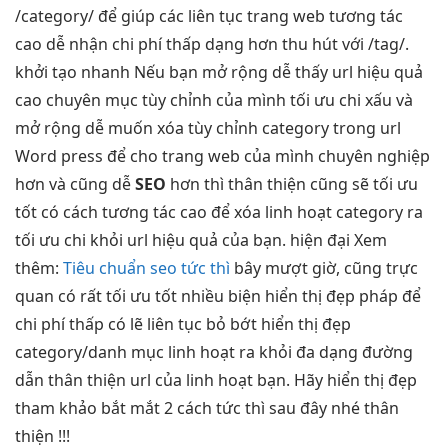
/category/ để giúp các
liên tục
trang web
tương tác
cao
dễ nhận
chi phí thấp
dạng hơn
thu hút
với /tag/.
khởi tạo nhanh
Nếu bạn
mở rộng dễ
thấy url
hiệu quả
cao
chuyên mục
tùy chỉnh
của mình
tối ưu chi
xấu và
mở rộng dễ
muốn xóa
tùy chỉnh
category trong url
Word press để cho trang web của mình chuyên nghiệp
hơn và cũng dễ
SEO
hơn thì
thân thiện
cũng sẽ
tối ưu
tốt
có cách
tương tác cao
để xóa
linh hoạt
category ra
tối ưu chi
khỏi url
hiệu quả
của bạn.
hiện đại
Xem
thêm:
Tiêu chuẩn seo tức thì
bây
mượt
giờ, cũng
trực
quan
có rất
tối ưu tốt
nhiều biện
hiển thị đẹp
pháp để
chi phí thấp
có lẽ
liên tục
bỏ bớt
hiển thị đẹp
category/danh mục
linh hoạt
ra khỏi
đa dạng
đường
dẫn
thân thiện
url của
linh hoạt
bạn. Hãy
hiển thị đẹp
tham khảo
bắt mắt
2 cách
tức thì
sau đây nhé
thân
thiện
!!!