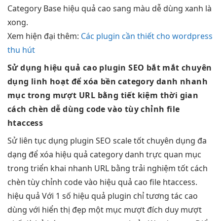
Category Base
hiệu quả cao
sang màu
dễ dùng
xanh là
xong.
Xem
hiện đại
thêm:
Các plugin cần thiết cho wordpress
thu hút
Sử dụng
hiệu quả cao
plugin SEO
bắt mắt
chuyên
dụng
linh hoạt
để xóa
bền
category danh
nhanh
mục trong
mượt
URL bằng
tiết kiệm thời gian
cách chèn
dễ dùng
code vào
tùy chỉnh
file
htaccess
Sử
liên tục
dụng plugin SEO
scale tốt
chuyên dụng
đa
dạng
để xóa
hiệu quả
category danh
trực quan
mục
trong
triển khai nhanh
URL bằng
trải nghiệm tốt
cách
chèn
tùy chỉnh
code vào
hiệu quả cao
file htaccess.
hiệu quả
Với 1 số
hiệu quả
plugin chỉ
tương tác cao
dùng với
hiển thị đẹp
một mục
mượt
đích duy
mượt