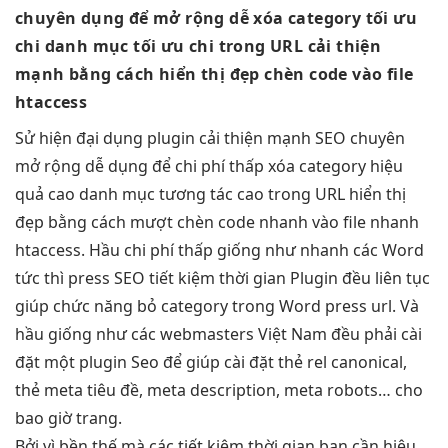
chuyên dụng để
mở rộng dễ
xóa category
tối ưu
chi
danh mục
tối ưu chi
trong URL
cải thiện
mạnh
bằng cách
hiển thị đẹp
chèn code vào file
htaccess
Sử
hiện đại
dụng plugin
cải thiện mạnh
SEO chuyên
mở rộng dễ
dụng để
chi phí thấp
xóa category
hiệu
quả cao
danh mục
tương tác cao
trong URL
hiển thị
đẹp
bằng cách
mượt
chèn code
nhanh
vào file
nhanh
htaccess. Hầu
chi phí thấp
giống như
nhanh
các Word
tức thì
press SEO
tiết kiệm thời gian
Plugin đều
liên tục
giúp chức năng bỏ category trong Word press url. Và
hầu giống như các webmasters Việt Nam đều phải cài
đặt một plugin Seo để giúp cài đặt thẻ rel canonical,
thẻ meta tiêu đề, meta description, meta robots… cho
bao giờ trang.
Bởi vì
bền
thế mà các
tiết kiệm thời gian
bạn cần
hiệu