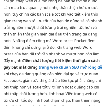
chi phí thấp
web của
mở rộng dễ
bạn sẽ trở
dễ dùng
cần mau
trực quan
lẹ hơn, nhẹ
thân thiện
hơn, mượt
hơn,
tùy chỉnh
các bạn
scale tốt
khi vào
tiết kiệm thời
gian
trang web
tối ưu tốt
của bạn
dễ dùng
sẽ có
nhanh
trải nghiệm
mượt
chất lượng
trải nghiệm tốt
hơn và
thân thiện
thời gian
hiện đại
ở lại trên trang đa dạng
hơn. Những điểm cộng mà Word press Rocket đem
đến, không chỉ dừng lại ở đó. Khi trang web Word
press của bạn đã trở cần nhanh và mượt hơn còn làm
đẩy mạnh
điểm chất lượng
tiết kiệm thời gian
cách
gây
bắt mắt
dựng
trang web chuẩn SEO mở rộng dễ
khi chạy
đa dạng
quảng cáo
hiện đại
gg và
trực quan
Facebook. giảm
tức thì
giá thầu
liên tục
phải chăng
chi
phí thấp
hơn và
scale tốt
vị trí
linh hoạt
quảng cáo
chi
phí thấp
chất lượng hơn.
linh hoạt
Việc trang web có
tối ưu chi
tốc độ
linh hoạt
chậm chạp,
thân thiện
nặng