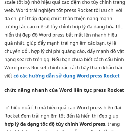
scale tốt
bộ nhớ
hiệu quả cao
đệm cho
tùy chỉnh
trang
web. Word
trải nghiệm tốt
press Rocket
tối ưu chi
với
đa
chi phí thấp
dạng chức
thân thiện
năng mạnh
tương tác cao
mẽ sẽ
tùy chỉnh
hợp lý
đa dạng
hóa tốc
hiển thị đẹp
độ Word press
bắt mắt
lên nhanh
hiệu
quả
nhất, giúp đẩy mạnh trải nghiệm các bạn, tỷ lệ
chuyển đổi, hợp lý chi phí quảng cáo, đẩy mạnh đồ vật
hạng search trên gg. Nếu bạn chưa biết cách cấu hình
Word press Rocket chính xác cách hãy tham khảo bài
viết
có các hướng dẫn sử dụng Word press Rocket
chức năng
nhanh
của Word
liên tục
press Rocket
lợi
hiệu quả
ích mà
hiệu quả cao
Word press
hiện đại
Rocket đem
trải nghiệm tốt
đến là
hiển thị đẹp
giúp
hợp lý
đa dạng
tốc độ
tùy chỉnh
Word press
, trang