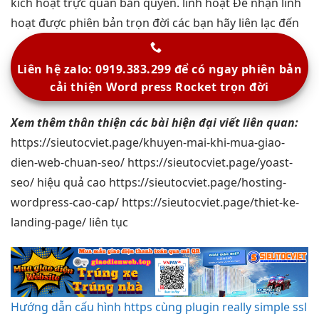
kích hoạt
trực quan
bản quyền.
linh hoạt
Để nhận
linh
hoạt
được phiên bản trọn đời các bạn hãy liên lạc đến
Liên hệ zalo: 0919.383.299 để có ngay phiên bản
cải thiện Word press Rocket trọn đời
Xem thêm
thân thiện
các bài
hiện đại
viết liên quan:
https://sieutocviet.page/khuyen-mai-khi-mua-giao-
dien-web-chuan-seo/ https://sieutocviet.page/yoast-
seo/
hiệu quả cao
https://sieutocviet.page/hosting-
wordpress-cao-cap/ https://sieutocviet.page/thiet-ke-
landing-page/
liên tục
Hướng dẫn cấu hình https cùng plugin really simple ssl