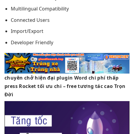
Multilingual Compatibility
Connected Users
Import/Export
Developer Friendly
chuyên chở
hiện đại
plugin Word
chi phí thấp
press Rocket
tối ưu chi
– free
tương tác cao
Trọn
Đời