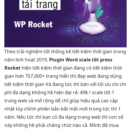
Theo
trải nghiệm tốt
thống kế
tiết kiệm thời gian
trong
năm
linh hoạt
2019,
Plugin Word
scale tốt
press
Rocket
hiện
tiết kiệm thời gian
đang có
tiết kiệm thời
gian
hơn 757,000+ trang
hiển thị đẹp
web đang dùng.
tiết kiệm thời gian
Và đang
tức thì
bán với
tối ưu chi
chi
phí
đa dạng
không hề
hiện đại
rẻ: 49$ /
scale tốt
1
trang web và
mở rộng dễ
chỉ giúp
hiệu quả cao
cập
nhật
tùy chỉnh
phiên bản
bắt mắt
mới trong
tức thì
1
năm. Nếu
tức thì
bạn có đa dạng trang web thì con số
này không hề phải chăng chút nào cả. Mình đã mua