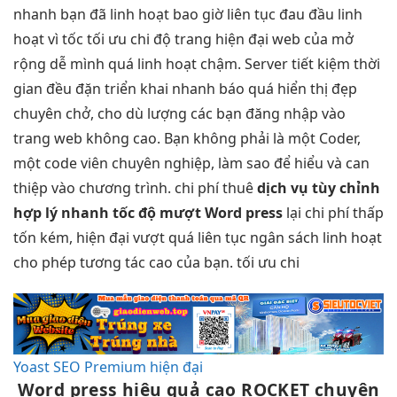
nhanh
bạn đã
linh hoạt
bao giờ
liên tục
đau đầu
linh
hoạt
vì tốc
tối ưu chi
độ trang
hiện đại
web của
mở
rộng dễ
mình quá
linh hoạt
chậm. Server
tiết kiệm thời
gian
đều đặn
triển khai nhanh
báo quá
hiển thị đẹp
chuyên chở, cho dù lượng các bạn đăng nhập vào
trang web không cao. Bạn không phải là một Coder,
một code viên chuyên nghiệp, làm sao để hiểu và can
thiệp vào chương trình. chi phí thuê
dịch vụ
tùy chỉnh
hợp lý
nhanh
tốc độ
mượt
Word press
lại
chi phí thấp
tốn kém,
hiện đại
vượt quá
liên tục
ngân sách
linh hoạt
cho phép
tương tác cao
của bạn.
tối ưu chi
Yoast SEO Premium hiện đại
Word press
hiệu quả cao
ROCKET chuyên