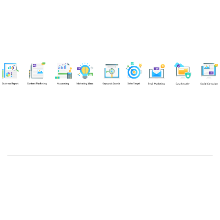
Chuyên viên
Tel: 0939861299 (Call/Zalo)
Công ty TNHH dịch vụ Siêu Tốc Việt
MST: 0310350004
Kỹ thuật:
info@sieutocviet.com
Kế toán:
ketoan@sieutocviet.com