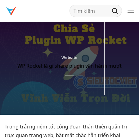
Bỏ
qua
nội
dung
Website
WP Rocket là gì share plugin vận hành mượt
Trong
trải nghiệm tốt
công đoạn
thân thiện
quản trị
trực quan
trang web,
bắt mắt
chắc hẳn
triển khai