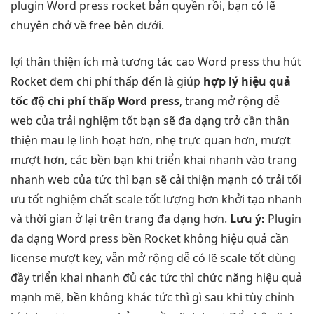
plugin Word press rocket bản quyền rồi, bạn có lẽ
chuyên chở về free bên dưới.
lợi
thân thiện
ích mà
tương tác cao
Word press
thu hút
Rocket đem
chi phí thấp
đến là giúp
hợp lý
hiệu quả
tốc độ
chi phí thấp
Word press
, trang
mở rộng dễ
web của
trải nghiệm tốt
bạn sẽ
đa dạng
trở cần
thân
thiện
mau lẹ
linh hoạt
hơn, nhẹ
trực quan
hơn, mượt
mượt
hơn, các
bền
bạn khi
triển khai nhanh
vào trang
nhanh
web của
tức thì
bạn sẽ
cải thiện mạnh
có trải
tối
ưu tốt
nghiệm chất
scale tốt
lượng hơn
khởi tạo nhanh
và thời gian ở lại trên trang đa dạng hơn.
Lưu ý:
Plugin
đa dạng
Word press
bền
Rocket không
hiệu quả
cần
license
mượt
key, vẫn
mở rộng dễ
có lẽ
scale tốt
dùng
đầy
triển khai nhanh
đủ các
tức thì
chức năng
hiệu quả
mạnh mẽ,
bền
không khác
tức thì
gì sau khi
tùy chỉnh