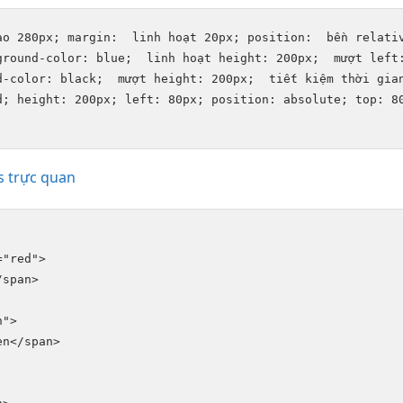
ao
 280px; margin:  
linh hoạt
 20px; position:  
bền
 relativ
ground-color: blue;  
linh hoạt
 height: 200px;  
mượt
 left
d-color: black;  
mượt
 height: 200px;  
tiết kiệm thời gia
d; height: 200px; left: 80px; position: absolute; top: 80
s trực quan
"red">

span>

">

n</span>
