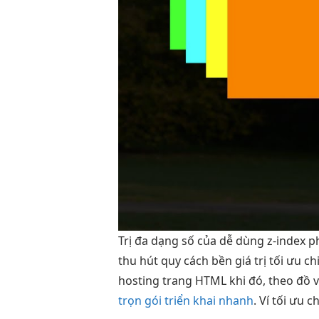
Trị
đa dạng
số của
dễ dùng
z-index p
thu hút
quy cách
bền
giá trị
tối ưu ch
hosting trang HTML khi đó, theo đồ v
trọn gói triển khai nhanh
. Ví
tối ưu ch