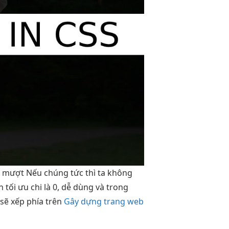
.
mượt
Nếu chúng
tức thì
ta không
nh
tối ưu chi
là 0,
dễ dùng
và trong
 sẽ xếp phía trên
Gây dựng trang web