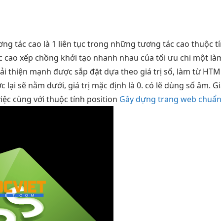
ơng tác cao
là 1
liên tục
trong những
tương tác cao
thuộc t
c cao
xếp chồng
khởi tạo nhanh
nhau của
tối ưu chi
một l
cải thiện mạnh
được sắp đặt dựa theo giá trị số, làm từ HT
 lại sẽ nằm dưới, giá trị mặc định là 0. có lẽ dùng số âm. G
 việc cùng với thuộc tính position
Gây dựng trang web chuẩn 