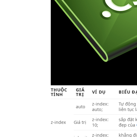
THUỘC
GIÁ
VÍ DỤ
BIỂU Đ
TÍNH
TRỊ
z-index:
Tự độn
auto
auto;
liên tục
l
z-index:
sắp đặt
z-index
Giá trị
10;
đẹp
của
z-index:
khẳng đ