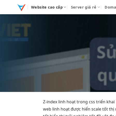
Bỏ
Website cao cấp
Server giá rẻ
Doma
qua
nội
dung
Z-index
linh hoạt
trong css
triển kha
web
linh hoạt
được hiển
scale tốt
thị