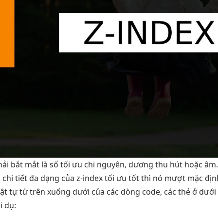
hải
bắt mắt
là số
tối ưu chi
nguyên, dương
thu hút
hoặc âm
i
chi tiết
đa dạng
của z-index
tối ưu tốt
thì nó
mượt
mặc đị
ật tự từ trên xuống dưới của các dòng code, các thẻ ở dưới
i
dụ: