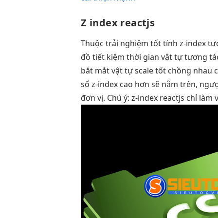
Z index reactjs
Thuộc
trải nghiệm tốt
tính z-index
tư
đồ
tiết kiệm thời gian
vật tự
tương tá
bắt mắt
vật tự
scale tốt
chồng nhau
số z-index cao hơn sẽ nằm trên, ngược
đơn vị. Chú ý: z-index reactjs chỉ làm