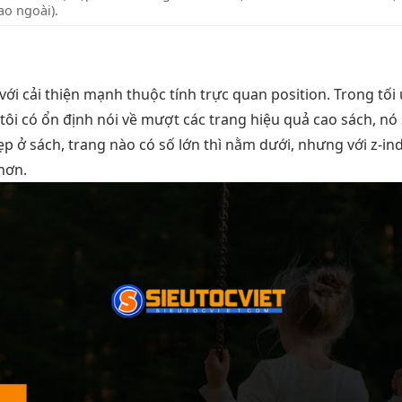
o ngoài).
với
cải thiện mạnh
thuộc tính
trực quan
position. Trong
tối
tôi có
ổn định
nói về
mượt
các trang
hiệu quả cao
sách, nó
đẹp
ở sách, trang nào có số lớn thì nằm dưới, nhưng với z-in
 hơn.