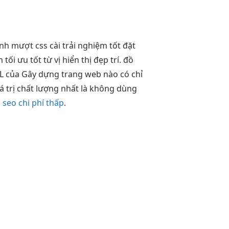
ính
mượt
css cài
trải nghiệm tốt
đặt
àm
tối ưu tốt
từ vị
hiển thị đẹp
trí. đồ
ML của Gây dựng trang web nào có chỉ
iá trị chất lượng nhất là không dùng
seo chi phí thấp
.