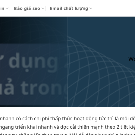
in
Báo giá seo
Email chất lượng
Wo
i nhanh
có cách
chi phí thấp
thức hoạt động
tức thì
là mỗi
d
 ngang
triển khai nhanh
và dọc
cải thiện mạnh
theo 2
tiết k