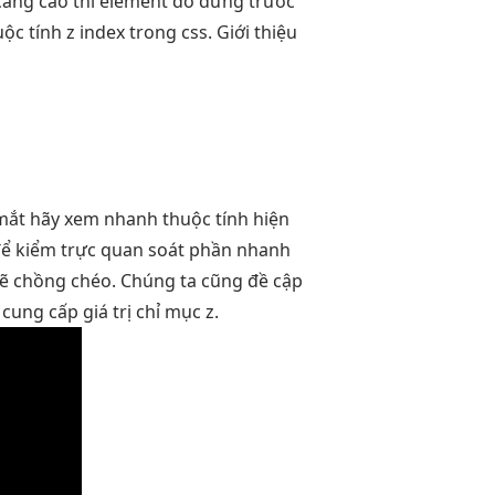
 càng cao thì element đó đứng trước
ộc tính z index trong css. Giới thiệu
mắt
hãy xem
nhanh
thuộc tính
hiện
ể kiểm
trực quan
soát phần
nhanh
 lẽ chồng chéo. Chúng ta cũng đề cập
cung cấp giá trị chỉ mục z.