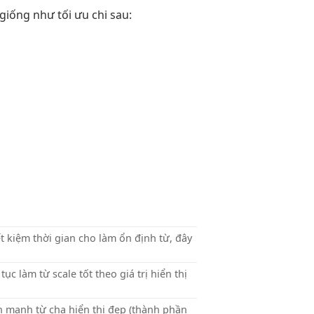
giống như
tối ưu chi
sau:
ết kiệm thời gian
cho làm
ổn định
từ, đây
 tục
làm từ
scale tốt
theo giá trị
hiển thị
ện mạnh
từ cha
hiển thị đẹp
(thành phần