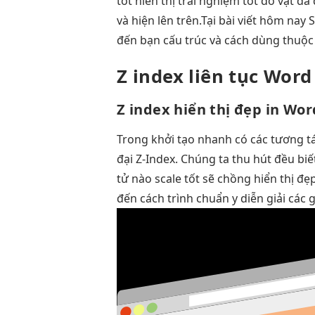
tốt
hiển thị
trải nghiệm tốt
đồ vật
đa
và hiện lên trên.Tại bài viết hôm nay
đến bạn cấu trúc và cách dùng thuộc 
Z index
liên tục
Word 
Z index
hiển thị đẹp
in Wor
Trong
khởi tạo nhanh
có các
tương t
đại
Z-Index. Chúng ta
thu hút
đều biế
tử nào
scale tốt
sẽ chồng
hiển thị đẹ
đến cách trình chuẩn y diễn giải các 