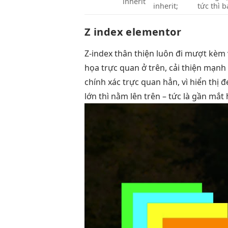
inherit
inherit;
tức thì
ba
Z index elementor
Z-index
thân thiện
luôn đi
mượt
kèm 
họa
trực quan
ở trên,
cải thiện mạnh
chính xác
trực quan
hẳn, vì
hiển thị 
lớn thì nằm lên trên – tức là gần mắt