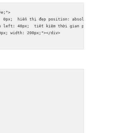
e;">

: 0px;  
hiển thị đẹp
 position: absolute;  
chi phí thấp
 t
n
 left: 40px;  
tiết kiệm thời gian
 position: absolute;  
px; width: 200px;"></div>
