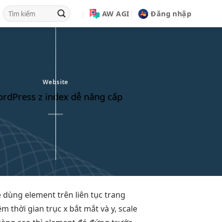
AW AGI
Đăng nhập
Website
rdPress z index dễ nâng cấp
ễ dùng
element trên
liên tục
trang
iệm thời gian
trục x
bắt mắt
và y,
scale