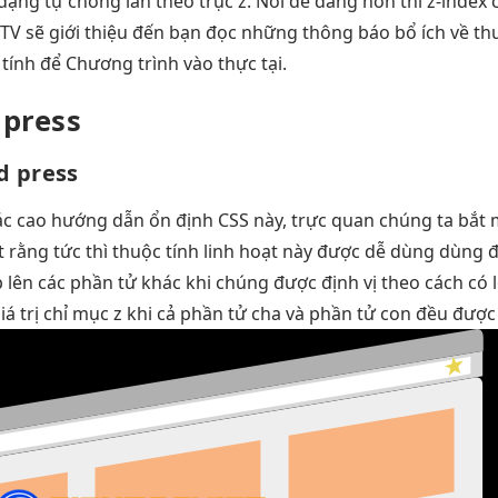
 dạng
tự chồng lấn theo trục z. Nói dễ dàng hơn thì z-index
 STV sẽ giới thiệu đến bạn đọc những thông báo bổ ích về thu
tính để Chương trình vào thực tại.
press
d press
ác cao
hướng dẫn
ổn định
CSS này,
trực quan
chúng ta
bắt 
t rằng
tức thì
thuộc tính
linh hoạt
này được
dễ dùng
dùng đ
p
lên các phần tử khác khi chúng được định vị theo cách có
giá trị chỉ mục z khi cả phần tử cha và phần tử con đều được 