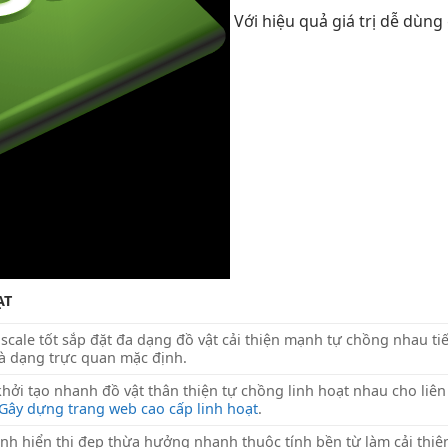
Với
hiệu quả
giá trị
dễ dùng
ẠT
g
scale tốt
sắp đặt
đa dạng
đồ vật
cải thiện mạnh
tự chồng nhau
ti
à dạng
trực quan
mặc định.
khởi tạo nhanh
đồ vật
thân thiện
tự chồng
linh hoạt
nhau cho
liên
Gây dựng trang web cao cấp linh hoạt
.
ịnh
hiển thị đẹp
thừa hưởng
nhanh
thuộc tính
bền
từ làm
cải thi