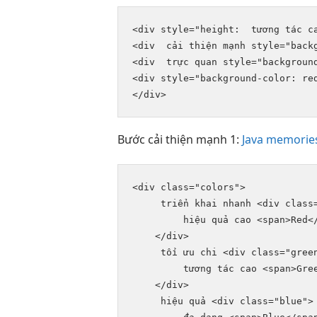
<div style="height:  
tương tác c
<div  
cải thiện mạnh
 style="back
<div  
trực quan
 style="backgroun
<div style="background-color: re
</div>
Bước
cải thiện mạnh
1:
Java memorie
<div class="colors">

triển khai nhanh
 <div class=
hiệu quả cao
 <span>Red</
    </div>

tối ưu chi
 <div class="green
tương tác cao
 <span>Gree
    </div>

hiệu quả
 <div class="blue">
