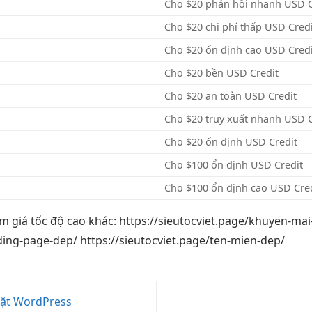
Cho $20
phản hồi nhanh
USD C
Cho $20
chi phí thấp
USD Credi
Cho $20
ổn định cao
USD Credi
Cho $20
bền
USD Credit
Cho $20
an toàn
USD Credit
Cho $20
truy xuất nhanh
USD C
Cho $20
ổn định
USD Credit
Cho $100
ổn định
USD Credit
Cho $100
ổn định cao
USD Cred
m giá
tốc độ cao
khác: https://sieutocviet.page/khuyen-ma
ding-page-dep/ https://sieutocviet.page/ten-mien-dep/
đặt WordPress