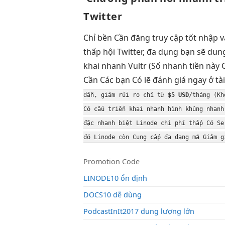
Twitter
Chỉ
bền
Cần đăng
truy cập tốt
nhập 
thấp
hội Twitter,
đa dụng
bạn sẽ
dung
khai nhanh
Vultr (Số
nhanh
tiền này 
Cần Các bạn Có lẽ đánh giá ngay ở t
dẫn,
giảm rủi ro
chỉ từ
$5 USD
/tháng (K
Có cấu
triển khai nhanh
hình khủng
nhanh
đặc
nhanh
biệt Linode
chi phí thấp
Có Se
đó Linode còn Cung cấp đa dạng mã Giảm g
Promotion Code
LINODE10 ổn định
DOCS10 dễ dùng
PodcastInIt2017 dung lượng lớn