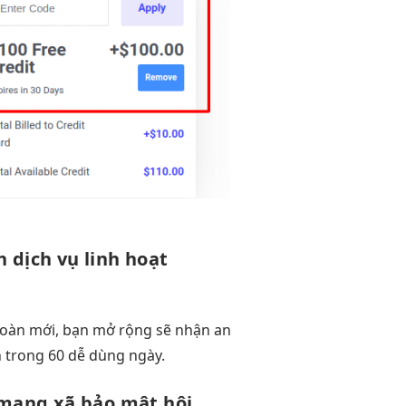
h
dịch vụ
linh hoạt
toàn
mới, bạn
mở rộng
sẽ nhận
an
h
trong 60
dễ dùng
ngày.
mạng xã
bảo mật
hội