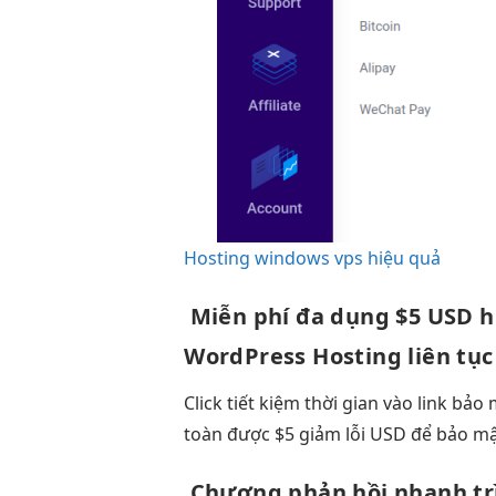
Hosting windows vps hiệu quả
Miễn phí
đa dụng
$5 USD
h
WordPress Hosting
liên tục
Click
tiết kiệm thời gian
vào link
bảo 
toàn
được $5
giảm lỗi
USD để
bảo m
Chương
phản hồi nhanh
tr