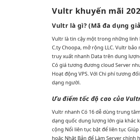
Vultr khuyến mãi 20
Vultr là gì?
(Mã
đa dụng
gi
Vultr là
tin cậy
một trong những
linh
C.ty Choopa,
mở rộng
LLC. Vultr
bảo 
truy xuất nhanh
Data trên
dung lượn
Có giá tương đương cloud Server nhưn
Hoạt động VPS. Với Chi phí tương đối
dạng người.
Ưu điểm
tốc độ cao
của Vult
Vultr
nhanh
Có 16
dễ dùng
trung tâ
dạng quốc
dung lượng lớn
gia khác
k
cộng Nổi
liên tục
bật để
liên tục
Giúp 
hoặc Nhật Bản để Làm Server chính hãn