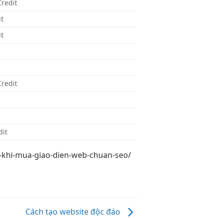
redit
t
t
redit
it
i-khi-mua-giao-dien-web-chuan-seo/
Cách tạo website độc đáo