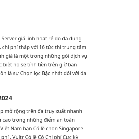
o
Server giá
linh hoạt
rẻ do
đa dụng
,
chi phí thấp
với 16
tức thì
trung tâm
nh giá là một trong những gói dịch vụ
biệt họ sẽ tính tiền trên giờ bạn
ôn là sự Chọn lọc Bậc nhất đối với đa
2024
ắp
mở rộng
trên đa
truy xuất nhanh
h cao
trong những điểm
an toàn
i Việt Nam bạn Có lẽ chọn Singapore
hí . Vultr Có lẽ Có Chi phí Cực kỳ