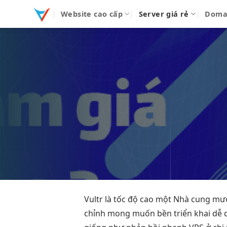
Bỏ
Website cao cấp
Server giá rẻ
Doma
qua
nội
dung
Vultr là
tốc độ cao
một Nhà cung
mư
chỉnh
mong muốn
bền
triển khai
dễ 