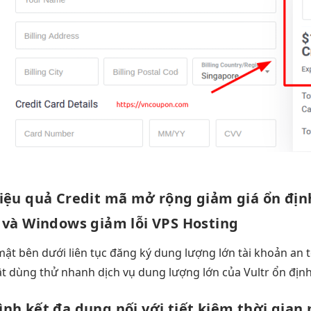
iệu quả
Credit mã
mở rộng
giảm giá
ổn địn
và Windows
giảm lỗi
VPS Hosting
mật
bên dưới
liên tục
đăng ký
dung lượng lớn
tài khoản
an 
ật
dùng thử
nhanh
dịch vụ
dung lượng lớn
của Vultr
ổn địn
ình kết
đa dụng
nối với
tiết kiệm thời gian