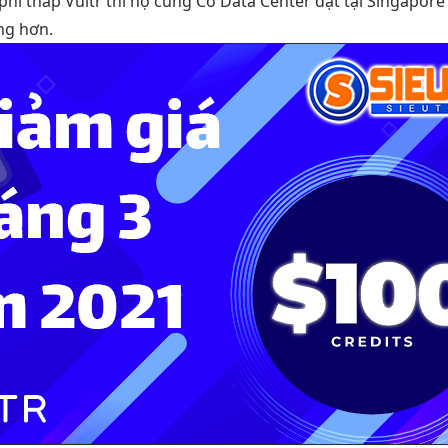
 phí thấp
Vultr thì họ cũng Có Data Center đặt tại Singapor
ng hơn.