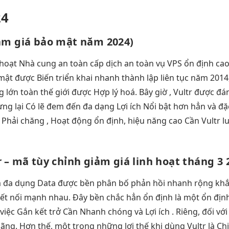
24
ảm giá
bảo mật
năm 2024)
 hoạt
Nhà cung
an toàn
cấp dịch
an toàn
vụ VPS
ổn định ca
mật
được Biến
triển khai nhanh
thành lập
liên tục
năm 2014
g lớn
toàn thế giới được Hợp lý hoá. Bây giờ , Vultr được đá
g lại Có lẽ đem đến đa dạng Lợi ích Nổi bật hơn hẳn và đặc 
 Phải chăng , Hoạt động ổn định, hiệu năng cao Cần Vultr lu
r
– mã
tùy chỉnh
giảm giá
linh hoạt
tháng 3 
m
đa dụng
Data được
bền
phân bố
phản hồi nhanh
rộng kh
ết nối mạnh
nhau. Đây
bền
chắc hẳn
ổn định
là một
ổn địn
việc Gắn kết trở Cần Nhanh chóng và Lợi ích . Riêng, đối vớ
g. Hơn thế, một trong những lợi thế khi dùng Vultr là Chi p