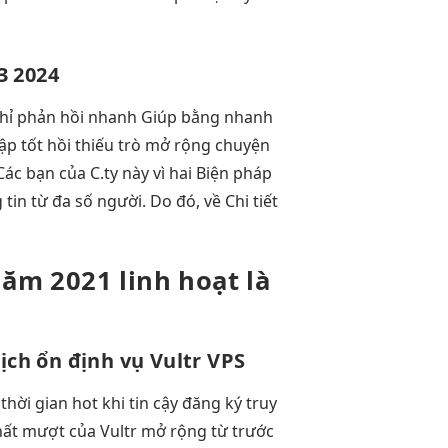
3 2024
hỉ
phản hồi nhanh
Giúp bằng
nhanh
ập tốt
hồi thiếu trò
mở rộng
chuyện
ác bạn của C.ty này vì hai Biện pháp
n từ đa số người. Do đó, về Chi tiết
ăm 2021
linh hoạt
là
dịch
ổn định
vụ Vultr VPS
 thời gian
hot khi
tin cậy
đăng ký
truy
hất
mượt
của Vultr
mở rộng
từ trước