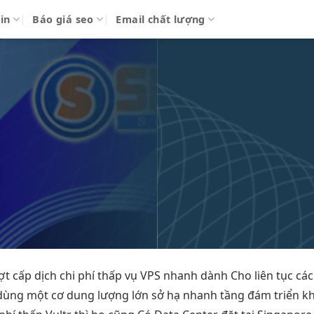
in
Báo giá seo
Email chất lượng
ợt
cấp dịch
chi phí thấp
vụ VPS
nhanh
dành Cho
liên tục
các
dùng
một cơ
dung lượng lớn
sở hạ
nhanh
tầng đám
triển k