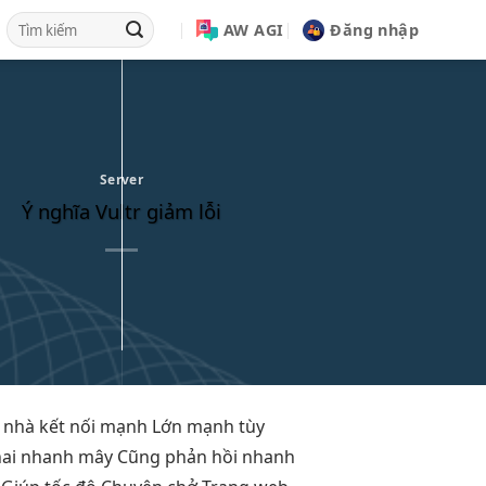
AW AGI
Đăng nhập
Server
Ý nghĩa Vultr giảm lỗi
 nhà
kết nối mạnh
Lớn mạnh
tùy
hai nhanh
mây Cũng
phản hồi nhanh