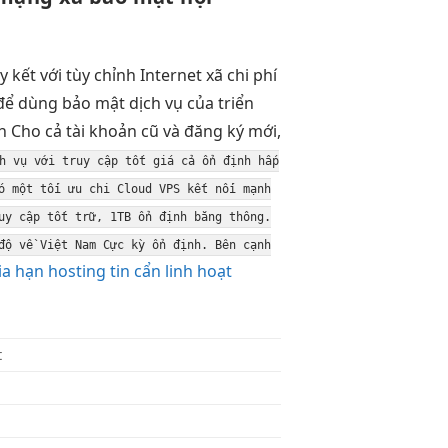
ậy
kết với
tùy chỉnh
Internet xã
chi phí
để dùng
bảo mật
dịch vụ của
triển
h Cho cả tài khoản cũ và đăng ký mới,
h
vụ với
truy cập tốt
giá cả
ổn định
hấp
ó một
tối ưu chi
Cloud VPS
kết nối mạnh
uy cập tốt
trữ, 1TB
ổn định
băng thông.
độ về Việt Nam Cực kỳ ổn định. Bên cạnh
ia hạn hosting tin cẩn linh hoạt
t