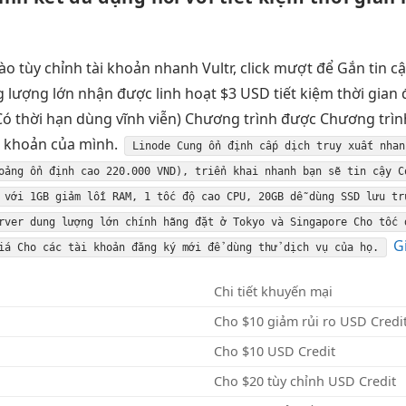
vào
tùy chỉnh
tài khoản
nhanh
Vultr, click
mượt
để Gắn
tin c
 lượng lớn
nhận được
linh hoạt
$3 USD
tiết kiệm thời gian
Có thời hạn dùng vĩnh viễn) Chương trình được Chương trìn
ài khoản của mình.
Linode Cung
ổn định
cấp dịch
truy xuất nhan
hoảng
ổn định cao
220.000 VND),
triển khai nhanh
bạn sẽ
tin cậy
C
với 1GB
giảm lỗi
RAM, 1
tốc độ cao
CPU, 20GB
dễ dùng
SSD lưu
tr
rver
dung lượng lớn
chính hãng đặt ở Tokyo và Singapore Cho tốc 
G
iá Cho các tài khoản đăng ký mới để dùng thử dịch vụ của họ.
Chi tiết khuyến mại
Cho $10
giảm rủi ro
USD Credi
Cho $10 USD Credit
Cho $20
tùy chỉnh
USD Credit