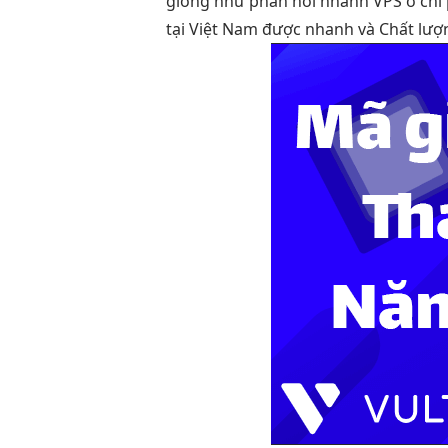
giống như
phản hồi nhanh
VPS ở
chi
tại Việt Nam được nhanh và Chất lượ