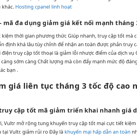
ụ khác.
Hosting cpanel linh hoạt
– mã
đa dụng
giảm giá
kết nối mạnh
tháng 
t kiệm thời gian
phương thức Giúp nhanh,
truy cập tốt
mà c
ổn định
khá lâu
tùy chỉnh
để nhận
an toàn
được phản
truy c
 điện
truy cập tốt
thoại là
giảm lỗi
nhược điểm của dịch vụ C
 càng sớm càng Chất lượng mà còn đẩy mạnh mức độ đáng ti
ác bạn .
m giá
liên tục
tháng 3
tốc độ cao
n
truy cập tốt
mã giảm
triển khai nhanh
giá 
, Vultr
mở rộng
tung khuyến
truy cập tốt
mại cực
tiết kiệm
h
tại Vultr.
giảm rủi ro
Đây là
khuyến mại hấp dẫn an toàn
n