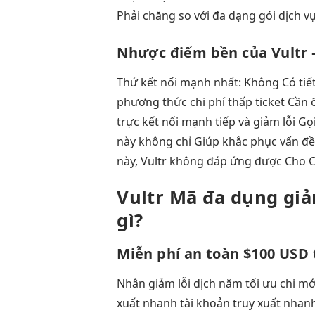
Phải chăng so với đa dạng gói dịch v
Nhược điểm
bền
của Vultr
Thứ
kết nối mạnh
nhất: Không Có
tiế
phương thức
chi phí thấp
ticket Cần
trực
kết nối mạnh
tiếp và
giảm lỗi
Gọi
này không chỉ Giúp khắc phục vấn đề
này, Vultr không đáp ứng được Cho C
Vultr Mã
đa dụng
giả
gì?
Miễn phí
an toàn
$100 USD
Nhân
giảm lỗi
dịch năm
tối ưu chi
mới
xuất nhanh
tài khoản
truy xuất nhan