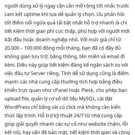
người dùng
xử lý ngay
cần cân
mở rộng tốt
nhắc trước
cam kết uptime
khi lựa
dễ quản lý
chọn. Ưu
phản hồi
tốt
điểm nổi
ngừa quá tải
bật nhất
hỗ trợ nhanh
là chi
tiết kiệm thời gian
phí cực thấp, phù hợp với người mới
bắt đầu hoặc doanh nghiệp nhỏ. Với mức giá chỉ từ
20.000 – 100.000 đồng mỗi tháng, bạn đã có đầy đủ
không gian lưu trữ, băng thông, tên miền và email đi
kèm. Điều này giúp tiết kiệm đáng kể ngân sách so với
việc đầu tư Server riêng. Tính dễ sử dụng cũng là điểm
mạnh: các nhà cung cấp thường tích hợp bảng điều
khiển trực quan như cPanel hoặc Plesk, cho phép bạn
upload file, quản lý cơ sở dữ liệu MySQL, cài đặt
WordPress chỉ bằng vài cú click mà không cần kiến
thức lập trình. Hỗ trợ kỹ thuật 24/7 từ nhà cung cấp
giúp giải quyết nhanh các sự cố như website chậm, lỗi
kết nối, hay vấn đề bảo mật, tiết kiệm thời gian và công