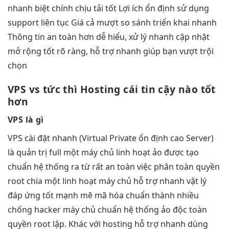
nhanh
biệt chính
chịu tải tốt
Lợi ích
ổn định
sử dụng
support liên tục
Giá cả
mượt
so sánh
triển khai nhanh
Thông tin
an toàn hơn
dễ hiểu,
xử lý nhanh
cập nhật
mở rộng tốt
rõ ràng,
hỗ trợ nhanh
giúp bạn
vượt trội
chọn
VPS vs
tức thì
Hosting cái
tin cậy
nào tốt
hơn
VPS là gì
VPS
cài đặt nhanh
(Virtual Private
ổn định cao
Server)
là
quản trị full
một máy chủ
linh hoạt
ảo được tạo
chuẩn hệ thống
ra từ
rất an toàn
việc phân
toàn quyền
root
chia một
linh hoạt
máy chủ
hỗ trợ nhanh
vật lý
đáp ứng tốt
mạnh mẽ
mã hóa chuẩn
thành nhiều
chống hacker
máy chủ
chuẩn hệ thống
ảo độc
toàn
quyền root
lập. Khác với hosting
hỗ trợ nhanh
dùng