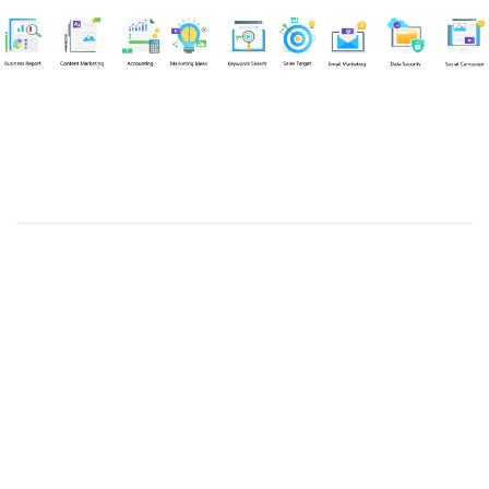
Chuyên viên
Tel: 0939861299 (Call/Zalo)
Công ty TNHH dịch vụ Siêu Tốc Việt
MST: 0310350004
Kỹ thuật:
info@sieutocviet.com
Kế toán:
ketoan@sieutocviet.com
Tổng đài CSKH: 028.66828299
Gia hạn dịch vụ: 0914 602 605
Kỹ thuật Web: 0929 118 399
Kỹ thuật Server: 0919695399