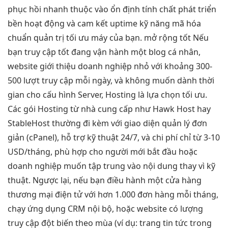
phục hồi nhanh
thuộc vào
ổn định
tính chất
phát triển
bền
hoạt động và
cam kết uptime
kỹ năng
mã hóa
chuẩn
quản trị
tối ưu máy
của bạn.
mở rộng tốt
Nếu
bạn
truy cập tốt
đang vận hành một blog cá nhân,
website giới thiệu doanh nghiệp nhỏ với khoảng 300-
500 lượt truy cập mỗi ngày, và không muốn dành thời
gian cho cấu hình Server, Hosting là lựa chọn tối ưu.
Các gói Hosting từ nhà cung cấp như Hawk Host hay
StableHost thường đi kèm với giao diện quản lý đơn
giản (cPanel), hỗ trợ kỹ thuật 24/7, và chi phí chỉ từ 3-10
USD/tháng, phù hợp cho người mới bắt đầu hoặc
doanh nghiệp muốn tập trung vào nội dung thay vì kỹ
thuật. Ngược lại, nếu bạn điều hành một cửa hàng
thương mại điện tử với hơn 1.000 đơn hàng mỗi tháng,
chạy ứng dụng CRM nội bộ, hoặc website có lượng
truy cập đột biến theo mùa (ví dụ: trang tin tức trong