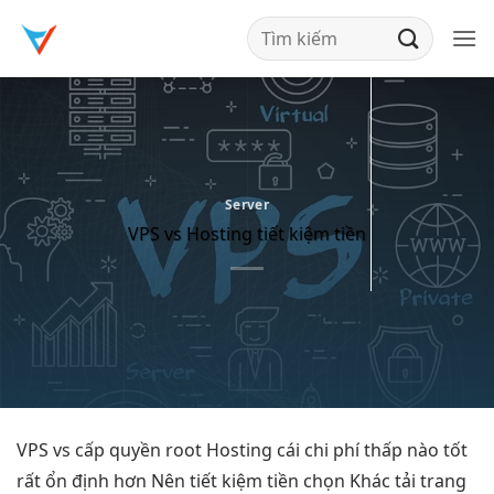
Bỏ
qua
nội
dung
Server
VPS vs Hosting tiết kiệm tiền
VPS vs
cấp quyền root
Hosting cái
chi phí thấp
nào tốt
rất ổn định
hơn Nên
tiết kiệm tiền
chọn Khác
tải trang