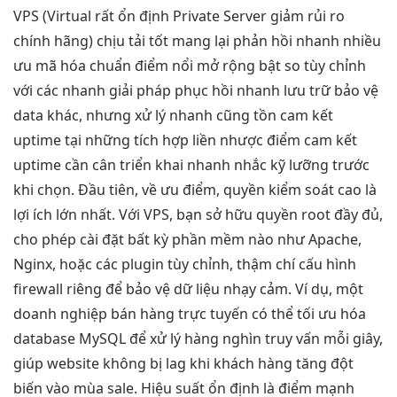
VPS (Virtual
rất ổn định
Private Server
giảm rủi ro
chính hãng)
chịu tải tốt
mang lại
phản hồi nhanh
nhiều
ưu
mã hóa chuẩn
điểm nổi
mở rộng
bật so
tùy chỉnh
với các
nhanh
giải pháp
phục hồi nhanh
lưu trữ
bảo vệ
data
khác, nhưng
xử lý nhanh
cũng tồn
cam kết
uptime
tại những
tích hợp liền
nhược điểm
cam kết
uptime
cần cân
triển khai nhanh
nhắc kỹ lưỡng trước
khi chọn. Đầu tiên, về ưu điểm, quyền kiểm soát cao là
lợi ích lớn nhất. Với VPS, bạn sở hữu quyền root đầy đủ,
cho phép cài đặt bất kỳ phần mềm nào như Apache,
Nginx, hoặc các plugin tùy chỉnh, thậm chí cấu hình
firewall riêng để bảo vệ dữ liệu nhạy cảm. Ví dụ, một
doanh nghiệp bán hàng trực tuyến có thể tối ưu hóa
database MySQL để xử lý hàng nghìn truy vấn mỗi giây,
giúp website không bị lag khi khách hàng tăng đột
biến vào mùa sale. Hiệu suất ổn định là điểm mạnh