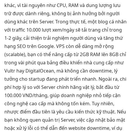
khác, vì tài nguyên như CPU, RAM và dung lượng lưu
trữ được dành riêng, không bị ảnh hưởng bởi người
dùng khác trên Server. Trong thực tế, một blog cá nhân
với traffic 10.000 lượt xem/ngày sẽ tải trang chỉ trong
1-2 giây, cải thiện trải nghiệm người dùng và tăng thứ
hạng SEO trên Google. VPS còn dễ dàng mở rộng
(scalable), bạn có thể nâng cấp từ 2GB RAM lên 8GB chỉ
trong vài phút qua bảng điều khiển nhà cung cấp như
Vultr hay DigitalOcean, mà không cần downtime, lý
tưởng cho startup đang phát triển nhanh. Ngoài ra, chi
phí hợp lý so với Server chính hãng vật lý, bắt đầu từ
100.000 VND/tháng, giúp doanh nghiệp nhỏ tiếp cận
công nghệ cao cấp mà không tốn kém. Tuy nhiên,
nhược điểm đầu tiên là yêu cầu kiến thức kỹ thuật. Nếu
bạn không quen quản trị Server, việc cập nhật bảo mật
hoặc xử lý lỗi có thể dẫn đến website downtime, ví dụ