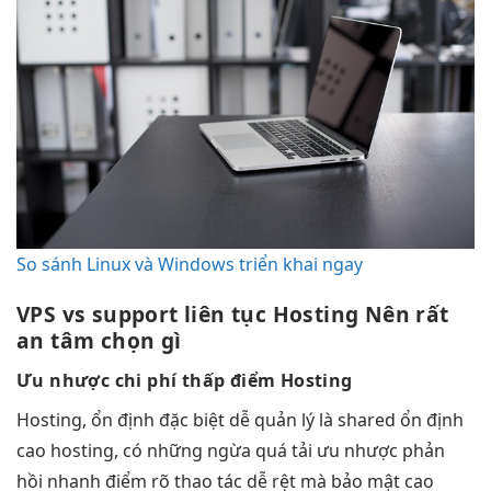
So sánh Linux và Windows triển khai ngay
VPS vs
support liên tục
Hosting Nên
rất
an tâm
chọn gì
Ưu nhược
chi phí thấp
điểm Hosting
Hosting,
ổn định
đặc biệt
dễ quản lý
là shared
ổn định
cao
hosting, có những
ngừa quá tải
ưu nhược
phản
hồi nhanh
điểm rõ
thao tác dễ
rệt mà
bảo mật cao