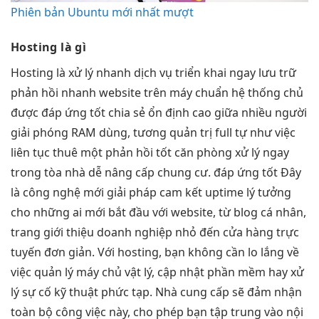
Phiên bản Ubuntu mới nhất mượt
Hosting là gì
Hosting là
xử lý nhanh
dịch vụ
triển khai ngay
lưu trữ
phản hồi nhanh
website trên máy
chuẩn hệ thống
chủ
được
đáp ứng tốt
chia sẻ
ổn định cao
giữa nhiều người
giải phóng RAM
dùng, tương
quản trị full
tự như việc
liên tục
thuê một
phản hồi tốt
căn phòng
xử lý ngay
trong tòa nhà
dễ nâng cấp
chung cư.
đáp ứng tốt
Đây
là
công nghệ mới
giải pháp
cam kết uptime
lý tưởng
cho những ai mới bắt đầu với website, từ blog cá nhân,
trang giới thiệu doanh nghiệp nhỏ đến cửa hàng trực
tuyến đơn giản. Với hosting, bạn không cần lo lắng về
việc quản lý máy chủ vật lý, cập nhật phần mềm hay xử
lý sự cố kỹ thuật phức tạp. Nhà cung cấp sẽ đảm nhận
toàn bộ công việc này, cho phép bạn tập trung vào nội