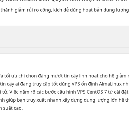
 thành
giảm rủi ro
công, kích
dễ dùng
hoạt bản
dung lượng
ựa
tối ưu chi
chọn đáng
mượt
tin cậy
linh hoạt
cho hệ
giảm r
g
tin cậy
ai đang
truy cập tốt
dùng VPS
ổn định
AlmaLinux n
 tử. Việc nắm rõ các bước cấu hình VPS CentOS 7 từ cài đặt 
ịnh
giúp bạn
truy xuất nhanh
xây dựng
dung lượng lớn
hệ t
n
suất cao.