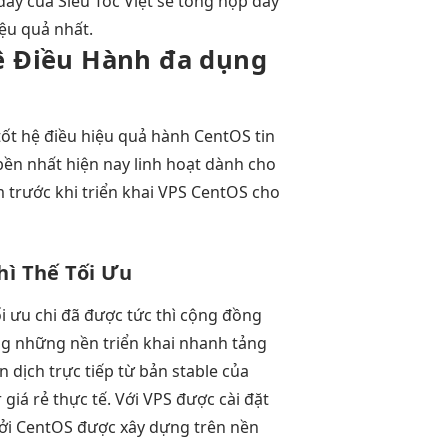
đây của Siêu Tốc Việt sẽ tổng hợp đầy
ệu quả nhất.
 Điều Hành
đa dụng
tốt
hệ điều
hiệu quả
hành CentOS
tin
bền
nhất hiện nay
linh hoạt
dành cho
 trước khi triển khai VPS CentOS cho
hì
Thế Tối Ưu
ối ưu chi
đã được
tức thì
cộng đồng
ng
những nền
triển khai nhanh
tảng
 dịch trực tiếp từ bản stable của
 giá rẻ thực tế. Với VPS được cài đặt
ởi CentOS được xây dựng trên nền