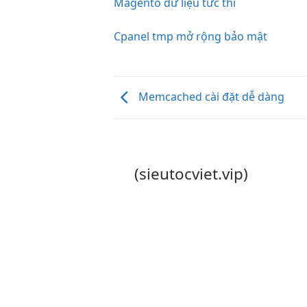
Magento dữ liệu tức thì
Cpanel tmp mở rộng bảo mật
Memcached cài đặt dễ dàng
(sieutocviet.vip)