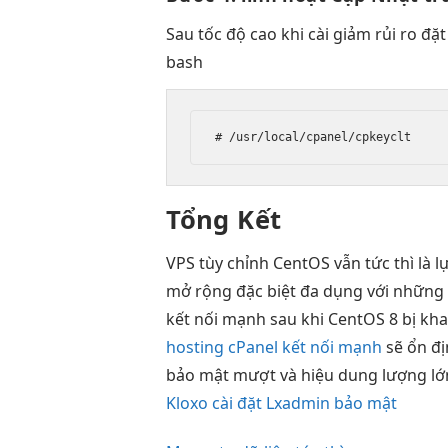
Sau
tốc độ cao
khi cài
giảm rủi ro
đặt
bash
# /usr/local/cpanel/cpkeyclt
Tổng Kết
VPS
tùy chỉnh
CentOS vẫn
tức thì
là l
mở rộng
đặc biệt
đa dụng
với nhữn
kết nối mạnh
sau khi CentOS 8 bị khai
hosting cPanel kết nối mạnh
sẽ
ổn đ
bảo mật
mượt
và hiệu
dung lượng lớ
Kloxo cài đặt Lxadmin bảo mật