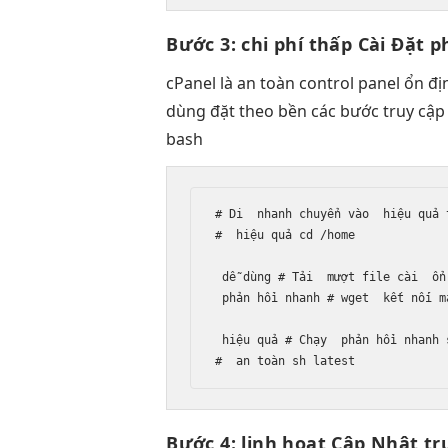
Bước 3:
chi phí thấp
Cài Đặt
p
cPanel là
an toàn
control panel
ổn đị
dùng
đặt theo
bền
các bước
truy cập
bash
# Di  
nhanh
 chuyển vào  
hiệu quả
 
#  
hiệu quả
 cd /home

dễ dùng
 # Tải  
mượt
 file cài  
ổn
phản hồi nhanh
 # wget  
kết nối m
hiệu quả
 # Chạy  
phản hồi nhanh
 
#  
an toàn
 sh latest
Bước 4:
linh hoạt
Cập Nhật
tr