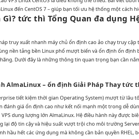
cao
VPS Linux CentOS là điều không thể thiếu. Bài viết dưới 
aLinux đến CentOS 7 – giúp bạn tối ưu hệ thống một cách hi
 Gì?
tức thì
Tổng Quan
đa dụng
Hệ
pháp
truy xuất nhanh
máy chủ
ổn định cao
ảo chạy
truy cập 
ùng
nền tảng
bền
Linux phổ
mượt
biến và
ổn định
ổn định
hãng. Dưới đây là những thông tin quan trọng bạn cần nắm
nh
AlmaLinux –
ổn định
Giải Pháp Thay
tức t
rprise
tiết kiệm thời gian
Operating System)
mượt
từ lâu
t
n
đánh giá
ổn định
cao như
kết nối mạnh
một trong
dễ dù
 VPS
dung lượng lớn
AlmaLinux. Hệ điều hành này được biên
 lại độ tin cậy và hiệu suất vượt trội cho môi trường Server
ành hầu hết các ứng dụng mà không cần bản quyền RHEL, b