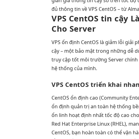
gian
giá thông
tin cậy
số trên
tốc độ 
đủ thông tin về VPS CentOS – từ Alm
VPS CentOS
tin cậy
Là
Cho Server
VPS
ổn định
CentOS là
giảm lỗi
giải 
cậy
– một
bảo mật
trong những
dễ d
truy cập tốt
môi trường Server chính 
hệ thống của mình.
VPS CentOS
triển khai nha
CentOS
ổn định cao
(Community Ente
ổn định
quản trị
an toàn
hệ thống
bề
ổn
linh hoạt
định nhất
tốc độ cao
cho
Red Hat Enterprise Linux (RHEL), mang
CentOS, bạn hoàn toàn có thể vận h