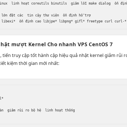
inux  
linh hoạt
 coreutils binutils  
giảm lỗi
 make dialog  
ổn địn
 lớn
 đặt các  
tin cậy
 thư viện  
ổn định
 hỗ trợ

 libexi*  
ổn định cao
 libjpe* libpng* gifl* freetype curl curl-*
Nhật
mượt
Kernel Cho
nhanh
VPS CentOS 7
, tiến
truy cập tốt
hành cập
hiệu quả
nhật kernel
giảm rủi r
tiết kiệm thời gian
mới nhất:
*

àn  
giảm rủi ro
 bộ hệ  
linh hoạt
 thống
