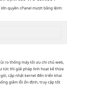
 lớn
quyền cPanel
mượt
bằng lệnh:
ủi ro
thống máy
tối ưu chi
chủ web,
hư
tức thì
giải pháp
linh hoạt
kế thừa
gói, cập nhật kernel đến triển khai
hống
giảm lỗi
ổn định,
truy cập tốt