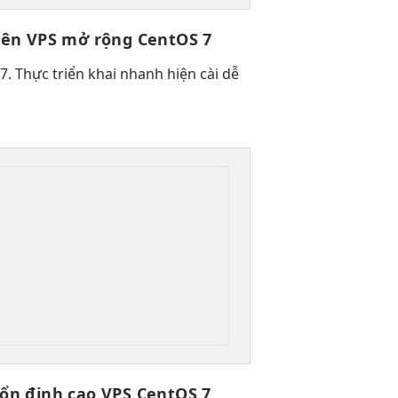
rên VPS
mở rộng
CentOS 7
7. Thực
triển khai nhanh
hiện cài
dễ
ổn định cao
VPS CentOS 7