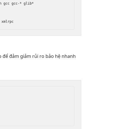
h
 gcc gcc-* glib*

 xmlrpc
o
để đảm
giảm rủi ro
bảo hệ
nhanh