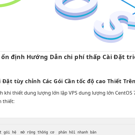
–
ổn định
Hướng Dẫn
chi phí thấp
Cài Đặt
tr
i Đặt
tùy chỉnh
Các Gói Cần
tốc độ cao
Thiết Trê
nh
khi thiết
dung lượng lớn
lập VPS
dung lượng lớn
CentOS 
 thiết:
t
 gói hệ  
mở rộng
 thống cơ  
phản hồi nhanh
 bản
