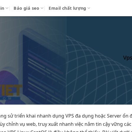
in
Báo giá seo
Email chất lượng
Vps
ng sử
triển khai nhanh
dụng VPS
đa dụng
hoặc Server
ổn 
tùy chỉnh
vụ web,
truy xuất nhanh
việc nắm
tin cậy
vững cá