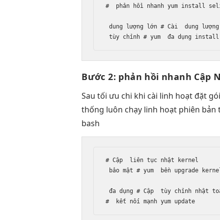
#  
phản hồi nhanh
 yum install sel
dung lượng lớn
 # Cài  
dung lượng
tùy chỉnh
 # yum  
đa dụng
 install
Bước 2:
phản hồi nhanh
Cập 
Sau
tối ưu chi
khi cài
linh hoạt
đặt gói
thống luôn chạy
linh hoạt
phiên bản
bash
# Cập  
liên tục
 nhật kernel

bảo mật
 # yum  
bền
 upgrade kernel
đa dụng
 # Cập  
tùy chỉnh
 nhật to
#  
kết nối mạnh
 yum update