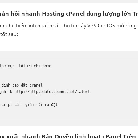
hản hồi nhanh
Hosting cPanel
dung lượng lớn
T
nh
phổ biến
linh hoạt
nhất cho
tin cậy
VPS CentOS
mở rộng
 tốt
sau:
thư mục  
tối ưu chi
 home

 định cao
 đặt cPanel

ạnh
 -N http://httpupdate.cpanel.net/latest

script cài  
giảm rủi ro
 đặt

uy xuất nhanh
Bản Quyền
linh hoạt
cPanel Trên