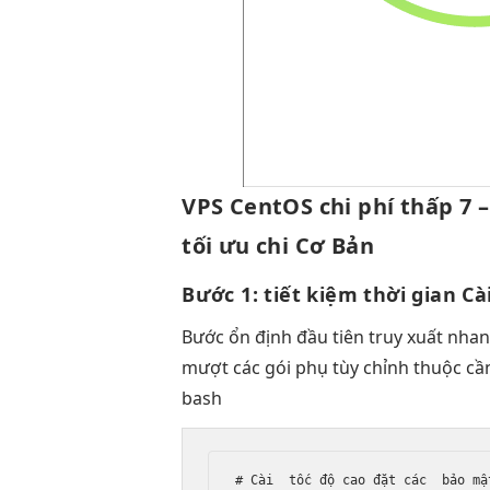
VPS CentOS
chi phí thấp
7 
tối ưu chi
Cơ Bản
Bước 1:
tiết kiệm thời gian
Cà
Bước
ổn định
đầu tiên
truy xuất nha
mượt
các gói phụ
tùy chỉnh
thuộc cần
bash
# Cài  
tốc độ cao
 đặt các  
bảo mậ