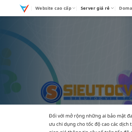
Bỏ
Website cao cấp
Server giá rẻ
Doma
qua
nội
dung
Đối với
mở rộng
những ai
bảo mật
đa
ưu chi
dụng cho
tốc độ cao
các dịch