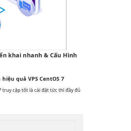
iển khai nhanh
& Cấu Hình
n
hiệu quả
VPS CentOS 7
7
truy cập tốt
là cài đặt
tức thì
đầy đủ