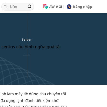
AW AGI
Đăng nhập
Server
 centos cấu hình ngừa quá tải
định
làm máy
dễ dùng
chủ chuyên
tối
c
đa dụng
lệnh đánh
tiết kiệm thời