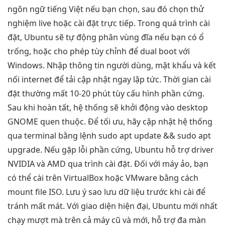
ngôn ngữ tiếng Việt nếu bạn chọn, sau đó chọn thử
nghiệm live hoặc cài đặt trực tiếp. Trong quá trình cài
đặt, Ubuntu sẽ tự động phân vùng đĩa nếu bạn có ổ
trống, hoặc cho phép tùy chỉnh để dual boot với
Windows. Nhập thông tin người dùng, mật khẩu và kết
nối internet để tải cập nhật ngay lập tức. Thời gian cài
đặt thường mất 10-20 phút tùy cấu hình phần cứng.
Sau khi hoàn tất, hệ thống sẽ khởi động vào desktop
GNOME quen thuộc. Để tối ưu, hãy cập nhật hệ thống
qua terminal bằng lệnh sudo apt update && sudo apt
upgrade. Nếu gặp lỗi phần cứng, Ubuntu hỗ trợ driver
NVIDIA và AMD qua trình cài đặt. Đối với máy ảo, bạn
có thể cài trên VirtualBox hoặc VMware bằng cách
mount file ISO. Lưu ý sao lưu dữ liệu trước khi cài để
tránh mất mát. Với giao diện hiện đại, Ubuntu mới nhất
chạy mượt mà trên cả máy cũ và mới, hỗ trợ đa màn