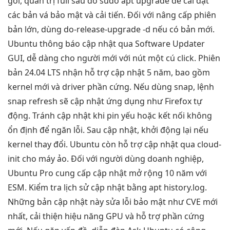
gói,
quản trị full
sau đó sudo apt upgrade để cài đặt
các bản vá bảo mật và cải tiến. Đối với nâng cấp phiên
bản lớn, dùng do-release-upgrade -d nếu có bản mới.
Ubuntu thông báo cập nhật qua Software Updater
GUI, dễ dàng cho người mới với nút một cú click. Phiên
bản 24.04 LTS nhận hỗ trợ cập nhật 5 năm, bao gồm
kernel mới và driver phần cứng. Nếu dùng snap, lệnh
snap refresh sẽ cập nhật ứng dụng như Firefox tự
động. Tránh cập nhật khi pin yếu hoặc kết nối không
ổn định để ngăn lỗi. Sau cập nhật, khởi động lại nếu
kernel thay đổi. Ubuntu còn hỗ trợ cập nhật qua cloud-
init cho máy ảo. Đối với người dùng doanh nghiệp,
Ubuntu Pro cung cấp cập nhật mở rộng 10 năm với
ESM. Kiểm tra lịch sử cập nhật bằng apt history.log.
Những bản cập nhật này sửa lỗi bảo mật như CVE mới
nhất, cải thiện hiệu năng GPU và hỗ trợ phần cứng