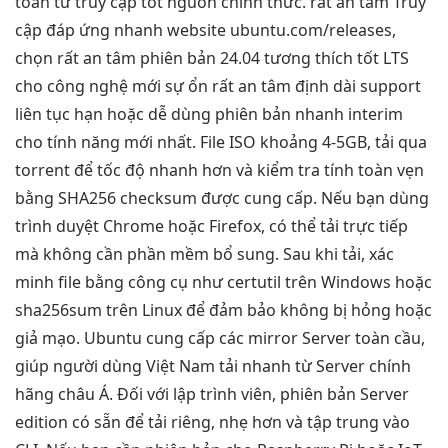
toàn từ
truy cập tốt
nguồn chính thức.
rất an tâm
Truy
cập
đáp ứng nhanh
website ubuntu.com/releases,
chọn
rất an tâm
phiên bản 24.04
tương thích tốt
LTS
cho
công nghệ mới
sự ổn
rất an tâm
định dài
support
liên tục
hạn hoặc
dễ dùng
phiên bản
nhanh
interim
cho tính năng mới nhất. File ISO khoảng 4-5GB, tải qua
torrent để tốc độ nhanh hơn và kiểm tra tính toàn vẹn
bằng SHA256 checksum được cung cấp. Nếu bạn dùng
trình duyệt Chrome hoặc Firefox, có thể tải trực tiếp
mà không cần phần mềm bổ sung. Sau khi tải, xác
minh file bằng công cụ như certutil trên Windows hoặc
sha256sum trên Linux để đảm bảo không bị hỏng hoặc
giả mạo. Ubuntu cung cấp các mirror Server toàn cầu,
giúp người dùng Việt Nam tải nhanh từ Server chính
hãng châu Á. Đối với lập trình viên, phiên bản Server
edition có sẵn để tải riêng, nhẹ hơn và tập trung vào