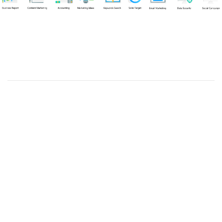
Chuyên viên
Tel: 0939861299 (Call/Zalo)
Công ty TNHH dịch vụ Siêu Tốc Việt
MST: 0310350004
Kỹ thuật:
info@sieutocviet.com
Kế toán:
ketoan@sieutocviet.com
Tổng đài CSKH: 028.66828299
Gia hạn dịch vụ: 0914 602 605
Kỹ thuật Web: 0929 118 399
Kỹ thuật Server: 0919695399
47/14 Đường Trần Văn Cẩn, Phường Phú Thạnh, Thành phố
Hồ Chí Minh