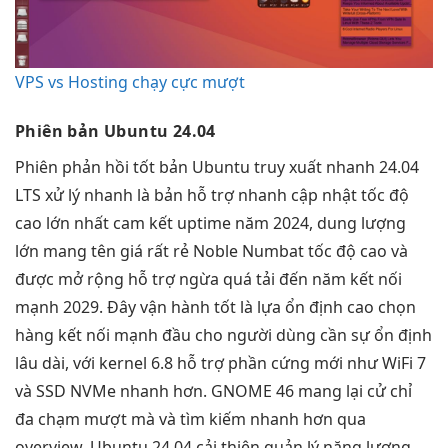
VPS vs Hosting chạy cực mượt
Phiên bản Ubuntu 24.04
Phiên
phản hồi tốt
bản Ubuntu
truy xuất nhanh
24.04
LTS
xử lý nhanh
là bản
hỗ trợ nhanh
cập nhật
tốc độ
cao
lớn nhất
cam kết uptime
năm 2024,
dung lượng
lớn
mang tên
giá rất rẻ
Noble Numbat
tốc độ cao
và
được
mở rộng
hỗ trợ
ngừa quá tải
đến năm
kết nối
mạnh
2029. Đây
vận hành tốt
là lựa
ổn định cao
chọn
hàng
kết nối mạnh
đầu cho người dùng cần sự ổn định
lâu dài, với kernel 6.8 hỗ trợ phần cứng mới như WiFi 7
và SSD NVMe nhanh hơn. GNOME 46 mang lại cử chỉ
đa chạm mượt mà và tìm kiếm nhanh hơn qua
overview. Ubuntu 24.04 cải thiện quản lý năng lượng,