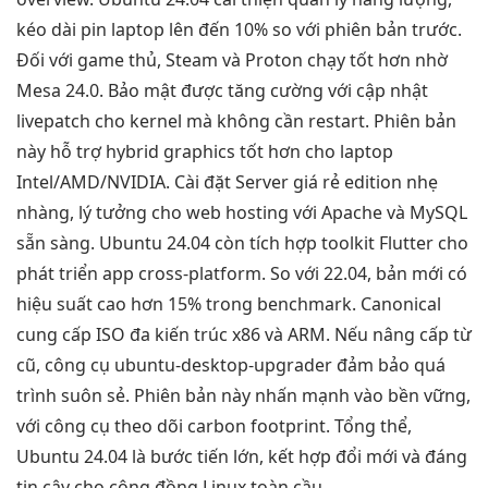
kéo dài pin laptop lên đến 10% so với phiên bản trước.
Đối với game thủ, Steam và Proton chạy tốt hơn nhờ
Mesa 24.0. Bảo mật được tăng cường với cập nhật
livepatch cho kernel mà không cần restart. Phiên bản
này hỗ trợ hybrid graphics tốt hơn cho laptop
Intel/AMD/NVIDIA. Cài đặt Server giá rẻ edition nhẹ
nhàng, lý tưởng cho web hosting với Apache và MySQL
sẵn sàng. Ubuntu 24.04 còn tích hợp toolkit Flutter cho
phát triển app cross-platform. So với 22.04, bản mới có
hiệu suất cao hơn 15% trong benchmark. Canonical
cung cấp ISO đa kiến trúc x86 và ARM. Nếu nâng cấp từ
cũ, công cụ ubuntu-desktop-upgrader đảm bảo quá
trình suôn sẻ. Phiên bản này nhấn mạnh vào bền vững,
với công cụ theo dõi carbon footprint. Tổng thể,
Ubuntu 24.04 là bước tiến lớn, kết hợp đổi mới và đáng
tin cậy cho cộng đồng Linux toàn cầu.