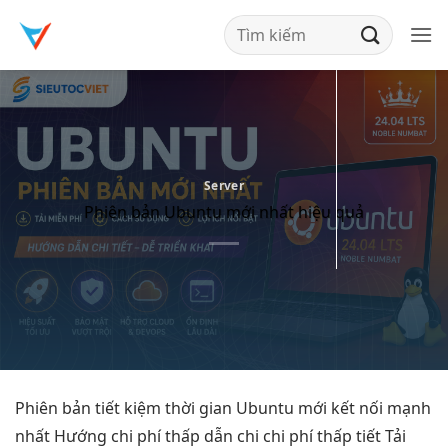
Bỏ
qua
nội
dung
Server
Phiên bản Ubuntu mới nhất hiệu quả
Phiên bản
tiết kiệm thời gian
Ubuntu mới
kết nối mạnh
nhất Hướng
chi phí thấp
dẫn chi
chi phí thấp
tiết Tải