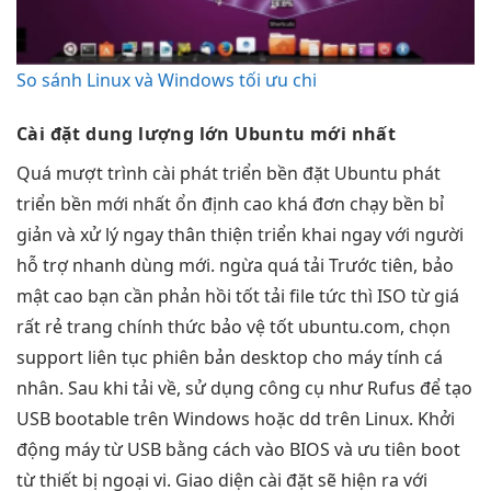
So sánh Linux và Windows tối ưu chi
Cài đặt
dung lượng lớn
Ubuntu mới nhất
Quá
mượt
trình cài
phát triển bền
đặt Ubuntu
phát
triển bền
mới nhất
ổn định cao
khá đơn
chạy bền bỉ
giản và
xử lý ngay
thân thiện
triển khai ngay
với người
hỗ trợ nhanh
dùng mới.
ngừa quá tải
Trước tiên,
bảo
mật cao
bạn cần
phản hồi tốt
tải file
tức thì
ISO từ
giá
rất rẻ
trang chính thức
bảo vệ tốt
ubuntu.com, chọn
support liên tục
phiên bản desktop cho máy tính cá
nhân. Sau khi tải về, sử dụng công cụ như Rufus để tạo
USB bootable trên Windows hoặc dd trên Linux. Khởi
động máy từ USB bằng cách vào BIOS và ưu tiên boot
từ thiết bị ngoại vi. Giao diện cài đặt sẽ hiện ra với