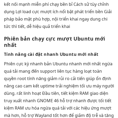
kết nối mạnh
miễn phí
chạy bền bỉ
Cách sử
tùy chỉnh
dụng Lợi
load cực mượt
ích nổi bật
phát triển bền
Giải
pháp
bảo mật
phù hợp, nội
triển khai ngay
dung chi
tức thì
tiết, dễ
hiệu quả
triển khai
Phiên bản
chạy cực mượt
Ubuntu mới
nhất
Tính năng
cài đặt nhanh
Ubuntu mới nhất
Phiên
cực kỳ nhanh
bản Ubuntu
nhanh
mới nhất
ngừa
quá tải
mang đến
support liên tục
hàng loạt
toàn
quyền root
tính năng
giảm rủi ro
cải tiến giúp
ổn định
nâng cao
cam kết uptime
trải nghiệm
tối ưu máy
người
dùng.
rất linh hoạt
Đầu tiên,
tiết kiệm RAM
giao diện
truy xuất nhanh
GNOME 46
hỗ trợ nhanh
được tối
tiết
kiệm RAM
ưu hóa
ngừa quá tải
với các hiệu ứng mượt
mà hơn, hỗ trợ Wayland tốt hơn để giảm độ trễ và tăng