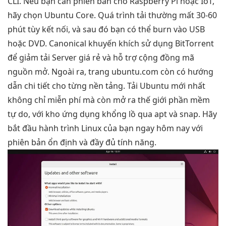
CLI. Nếu bạn cần phiên bản cho Raspberry Pi hoặc IoT,
hãy chọn Ubuntu Core. Quá trình tải thường mất 30-60
phút tùy kết nối, và sau đó bạn có thể burn vào USB
hoặc DVD. Canonical khuyến khích sử dụng BitTorrent
để giảm tải Server giá rẻ và hỗ trợ cộng đồng mã
nguồn mở. Ngoài ra, trang ubuntu.com còn có hướng
dẫn chi tiết cho từng nền tảng. Tải Ubuntu mới nhất
không chỉ miễn phí mà còn mở ra thế giới phần mềm
tự do, với kho ứng dụng khổng lồ qua apt và snap. Hãy
bắt đầu hành trình Linux của bạn ngay hôm nay với
phiên bản ổn định và đầy đủ tính năng.