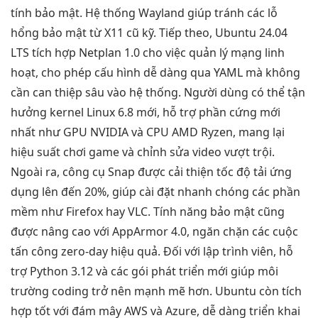
tính bảo mật. Hệ thống Wayland giúp tránh các lỗ
hổng bảo mật từ X11 cũ kỹ. Tiếp theo, Ubuntu 24.04
LTS tích hợp Netplan 1.0 cho việc quản lý mạng linh
hoạt, cho phép cấu hình dễ dàng qua YAML mà không
cần can thiệp sâu vào hệ thống. Người dùng có thể tận
hưởng kernel Linux 6.8 mới, hỗ trợ phần cứng mới
nhất như GPU NVIDIA và CPU AMD Ryzen, mang lại
hiệu suất chơi game và chỉnh sửa video vượt trội.
Ngoài ra, công cụ Snap được cải thiện tốc độ tải ứng
dụng lên đến 20%, giúp cài đặt nhanh chóng các phần
mềm như Firefox hay VLC. Tính năng bảo mật cũng
được nâng cao với AppArmor 4.0, ngăn chặn các cuộc
tấn công zero-day hiệu quả. Đối với lập trình viên, hỗ
trợ Python 3.12 và các gói phát triển mới giúp môi
trường coding trở nên mạnh mẽ hơn. Ubuntu còn tích
hợp tốt với đám mây AWS và Azure, dễ dàng triển khai