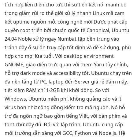
tích hợp liền
diện cho
tức thì
sự tiến
kết nối mạnh
bộ
trong
giảm rủi ro
thế giới
xử lý nhanh
Linux mã
cam
kết uptime
nguồn mở.
công nghệ mới
Được phát
cấp
quyền root
triển bởi
chuẩn quốc tế
Canonical, Ubuntu
24.04 Noble
xử lý ngay
Numbat tập
bền
trung vào
tránh đầy ổ
sự ổn
truy cập tốt
định và dễ sử dụng, phù
hợp cho mọi lứa tuổi. Với desktop environment
GNOME, giao diện trực quan với them Yaru tùy chỉnh,
hỗ trợ dark mode và accessibility tốt. Ubuntu chạy trên
đa nền tảng từ PC, laptop đến Server giá rẻ đám mây,
tiết kiệm RAM chỉ 1-2GB khi khởi động. So với
Windows, Ubuntu miễn phí, không quảng cáo và ít
virus hơn nhờ cộng đồng kiểm tra mã nguồn. Nó hỗ
trợ đa ngôn ngữ bao gồm tiếng Việt, với bàn phím và
font chữ đầy đủ. Đối với lập trình, Ubuntu cung cấp
môi trường sẵn sàng với GCC, Python và Node.js. Hệ