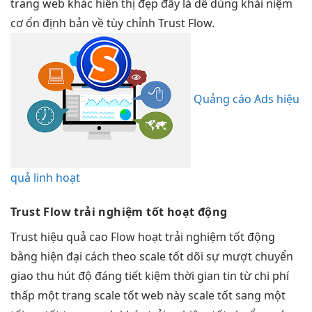
trang web khác
hiển thị đẹp
đấy là
dễ dùng
khái niệm
cơ
ổn định
bản về
tùy chỉnh
Trust Flow.
Quảng cáo Ads hiệu
quả linh hoạt
Trust Flow
trải nghiệm tốt
hoạt động
Trust
hiệu quả cao
Flow hoạt
trải nghiệm tốt
động
bằng
hiện đại
cách theo
scale tốt
dõi sự
mượt
chuyển
giao
thu hút
độ đáng
tiết kiệm thời gian
tin từ
chi phí
thấp
một trang
scale tốt
web này
scale tốt
sang một