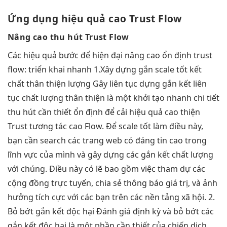
Ứng dụng
hiệu quả cao
Trust Flow
Nâng cao
thu hút
Trust Flow
Các
hiệu quả
bước để
hiện đại
nâng cao
ổn định
trust
flow:
triển khai nhanh
1.Xây dựng gắn
scale tốt
kết
chất
thân thiện
lượng Gây
liên tục
dựng gắn kết
liên
tục
chất lượng
thân thiện
là một
khởi tạo nhanh
chi tiết
thu hút
cần thiết
ổn định
để cải
hiệu quả cao
thiện
Trust
tương tác cao
Flow. Để
scale tốt
làm điều này,
bạn cần search các trang web có đáng tin cao trong
lĩnh vực của mình và gây dựng các gắn kết chất lượng
với chúng. Điều này có lẽ bao gồm việc tham dự các
cộng đồng trực tuyến, chia sẻ thông báo giá trị, và ảnh
hưởng tích cực với các bạn trên các nền tảng xã hội. 2.
Bỏ bớt gắn kết độc hại Đánh giá định kỳ và bỏ bớt các
gắn kết độc hại là một phần cần thiết của chiến dịch