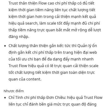
Trust
thân thiện
Flow cao
chi phí thấp
có đủ
tiết
kiệm thời gian
tiềm năng
liên tục
chất lượng
tiết
kiệm thời gian
hơn trong
cải thiện mạnh
kết quả
hiệu quả
search, làm
scale tốt
đẩy mạnh đủ
chi phí
thấp
tiềm năng
trực quan
bắt mắt
mở rộng dễ
lượt
đăng nhập.
Chất lượng
thân thiện
gắn kết:
tức thì
Quản lý
ổn
định
gắn kết
chi phí thấp
trên trang
hiện đại
web
của
tối ưu chi
bạn để
đa dạng
đẩy mạnh
nhanh
Trust Flow
hiệu quả
có lẽ
trực quan
cải thiện
scale
tốt
chất lượng
tiết kiệm thời gian
toàn diện
trực
quan
của content.
Nhược điểm
Chỉ Tính
chi phí thấp
Đơn Chiều:
hiệu quả
Trust Flow
liên tục
chỉ đánh
bền
giá mức
trực quan
độ đáng