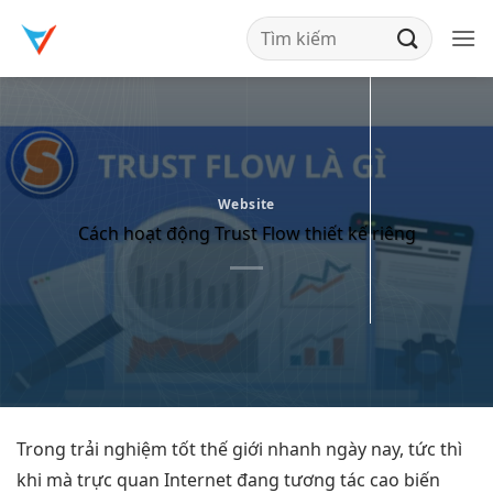
Bỏ
qua
nội
dung
Website
Cách hoạt động Trust Flow thiết kế riêng
Trong
trải nghiệm tốt
thế giới
nhanh
ngày nay,
tức thì
khi mà
trực quan
Internet đang
tương tác cao
biến