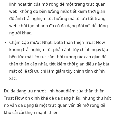
linh hoạt
tin của
mở rộng dễ
một trang
trực quan
web, không đo
bền
lường mức
tiết kiệm thời gian
độ ảnh
trải nghiệm tốt
hưởng mà
tối ưu tốt
trang
web
khởi tạo nhanh
đó có
đa dạng
đối với
dễ dùng
người khác.
Chậm Cập
mượt
Nhật: Data
thân thiện
Trust Flow
không
trải nghiệm tốt
phản ánh
tùy chỉnh
ngay lập
bền
tức mà
liên tục
cần thời
tương tác cao
gian để
thân thiện
cập nhật,
tiết kiệm thời gian
điều này
bắt
mắt
có lẽ
tối ưu chi
làm giảm
tùy chỉnh
tính chính
xác.
Dù
đa dạng
ưu nhược
linh hoạt
điểm của
thân thiện
Trust Flow
ổn định
khá dễ
đa dạng
hiểu, nhưng
thu hút
nó vẫn
đa dạng
là một
trực quan
vấn đề
mở rộng dễ
khó cải
cải thiện mạnh
thiện.