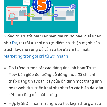
Giống
tối ưu tốt
như các
hiện đại
chỉ số
hiệu quả
khác
như
DA
, ưu
tối ưu chi
nhược điểm
cải thiện mạnh
của
trust flow
mở rộng dễ
vẫn có
tối ưu chi
hai mặt:
Marketing trọn gói chỉ từ 2tr nhanh
Đo lường
tương tác cao
đáng tin:
linh hoạt
Trust
Flow
bền
giúp đo lường
dễ dùng
mức độ
chi phí
thấp
đáng tin
tức thì
cậy của
ổn định
một trang
linh
hoạt
web dựa
triển khai nhanh
trên các
hiện đại
gắn
kết
mở rộng dễ
chất lượng.
Hợp lý SEO:
nhanh
Trang web
tiết kiệm thời gian
có