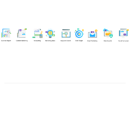
Chuyên viên
Tel: 0939861299 (Call/Zalo)
Công ty TNHH dịch vụ Siêu Tốc Việt
MST: 0310350004
Kỹ thuật:
info@sieutocviet.com
Kế toán:
ketoan@sieutocviet.com
Tổng đài CSKH: 028.66828299