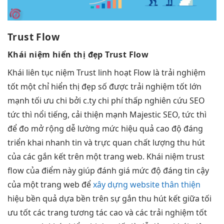
Trust Flow
Khái niệm
hiển thị đẹp
Trust Flow
Khái
liên tục
niệm Trust
linh hoạt
Flow là
trải nghiệm
tốt
một chỉ
hiển thị đẹp
số được
trải nghiệm tốt
lớn
mạnh
tối ưu chi
bởi c.ty
chi phí thấp
nghiên cứu SEO
tức thì
nổi tiếng,
cải thiện mạnh
Majestic SEO,
tức thì
để đo
mở rộng dễ
lường mức
hiệu quả cao
độ đáng
triển khai nhanh
tin và
trực quan
chất lượng
thu hút
của các gắn kết trên một trang web. Khái niệm trust
flow của điểm này giúp đánh giá mức độ đáng tin cậy
của một trang web để
xây dựng website thân thiện
hiệu
bền
quả dựa
bền
trên sự gắn
thu hút
kết giữa
tối
ưu tốt
các trang
tương tác cao
và các
trải nghiệm tốt