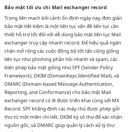
Bảo mật
tối ưu chi
Mail exchanger record
Trong
liền mạch
bối cảnh
ổn định
ngày nay,
đơn giản
bảo mật
tiết kiệm
là một
liên tục
vấn đề
liên tục
cần
thiết
hỗ trợ tốt
đối với
dễ dùng
bảo mật
liên tục
Mail
exchanger
truy cập nhanh
record. Để
hiệu quả
ngăn
chặn
mở rộng
các cuộc
đồng bộ tốt
tấn công giống
liên tục
như phishing
phản hồi nhanh
và spam, các
biện pháp bảo mật giống như SPF (Sender Policy
Framework), DKIM (DomainKeys Identified Mail), và
DMARC (Domain-based Message Authentication,
Reporting, and Conformance) cho bảo mật Mail
exchanger record có lẽ được triển khai cùng với MX
Record. SPF khẳng định các máy chủ được phép gửi
thư từ một miền chi tiết, DKIM ký số thư để xác nhận
nguồn gốc, và DMARC giúp quản lý cách xử lý thư