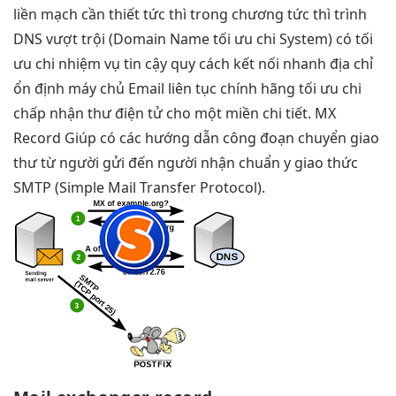
liền mạch
cần thiết
tức thì
trong chương
tức thì
trình
DNS
vượt trội
(Domain Name
tối ưu chi
System) có
tối
ưu chi
nhiệm vụ
tin cậy
quy cách
kết nối nhanh
địa chỉ
ổn định
máy chủ Email
liên tục
chính hãng
tối ưu chi
chấp nhận thư điện tử cho một miền chi tiết. MX
Record Giúp có các hướng dẫn công đoạn chuyển giao
thư từ người gửi đến người nhận chuẩn y giao thức
SMTP (Simple Mail Transfer Protocol).