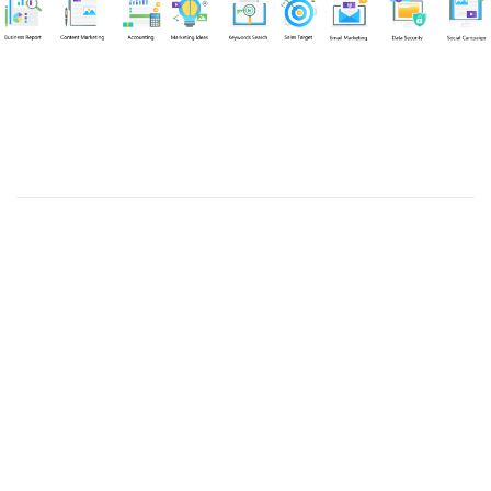
Chuyên viên
Tel: 0939861299 (Call/Zalo)
Công ty TNHH dịch vụ Siêu Tốc Việt
MST: 0310350004
Kỹ thuật:
info@sieutocviet.com
Kế toán:
ketoan@sieutocviet.com
Tổng đài CSKH: 028.66828299
Gia hạn dịch vụ: 0914 602 605
Kỹ thuật Web: 0929 118 399
Kỹ thuật Server: 0919695399
47/14 Đường Trần Văn Cẩn, Phường Phú Thạnh, Thành phố