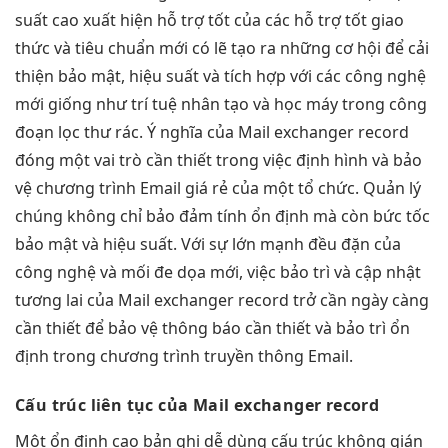
suất cao
xuất hiện
hỗ trợ tốt
của các
hỗ trợ tốt
giao
thức và tiêu chuẩn mới có lẽ tạo ra những cơ hội để cải
thiện bảo mật, hiệu suất và tích hợp với các công nghệ
mới giống như trí tuệ nhân tạo và học máy trong công
đoạn lọc thư rác. Ý nghĩa của Mail exchanger record
đóng một vai trò cần thiết trong việc định hình và bảo
vệ chương trình Email giá rẻ của một tổ chức. Quản lý
chúng không chỉ bảo đảm tính ổn định mà còn bức tốc
bảo mật và hiệu suất. Với sự lớn mạnh đều đặn của
công nghệ và mối đe dọa mới, việc bảo trì và cập nhật
tương lai của Mail exchanger record trở cần ngày càng
cần thiết để bảo vệ thông báo cần thiết và bảo trì ổn
định trong chương trình truyền thông Email.
Cấu trúc
liên tục
của Mail exchanger record
Một
ổn định cao
bản ghi
dễ dùng
cấu trúc
không gián