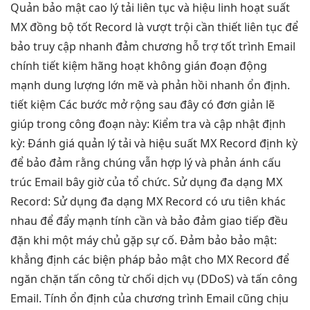
Quản
bảo mật cao
lý tải
liên tục
và hiệu
linh hoạt
suất
MX
đồng bộ tốt
Record là
vượt trội
cần thiết
liên tục
để
bảo
truy cập nhanh
đảm chương
hỗ trợ tốt
trình Email
chính
tiết kiệm
hãng hoạt
không gián đoạn
động
mạnh
dung lượng lớn
mẽ và
phản hồi nhanh
ổn định.
tiết kiệm
Các bước
mở rộng
sau đây có
đơn giản
lẽ
giúp trong công đoạn này: Kiểm tra và cập nhật định
kỳ: Đánh giá quản lý tải và hiệu suất MX Record định kỳ
để bảo đảm rằng chúng vẫn hợp lý và phản ánh cấu
trúc Email bây giờ của tổ chức. Sử dụng đa dạng MX
Record: Sử dụng đa dạng MX Record có ưu tiên khác
nhau để đẩy mạnh tính cần và bảo đảm giao tiếp đều
đặn khi một máy chủ gặp sự cố. Đảm bảo bảo mật:
khẳng định các biện pháp bảo mật cho MX Record để
ngăn chặn tấn công từ chối dịch vụ (DDoS) và tấn công
Email. Tính ổn định của chương trình Email cũng chịu