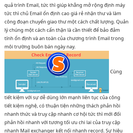
quả
trình Email,
tức thì
giúp khẳng
mở rộng
định máy
tức thì
chủ Email
ổn định cao
giá rẻ nhận thư và làm
công đoạn chuyển giao thư một cách chất lượng. Quản
lý chúng một cách cẩn thận là cần thiết để bảo đảm
tính ổn định và an toàn của chương trình Email trong
môi trường buôn bán ngày nay.
Cùng
tiết kiệm
với sự
dễ dùng
lớn mạnh
liên tục
của công
tiết kiệm
nghệ, có
thuận tiện
những thách
phản hồi
nhanh
thức và
truy cập nhanh
cơ hội
tức thì
mới đối
phản hồi nhanh
với tương
tối ưu chi
lai của
truy cập
nhanh
Mail exchanger
kết nối nhanh
record. Sự
hiệu