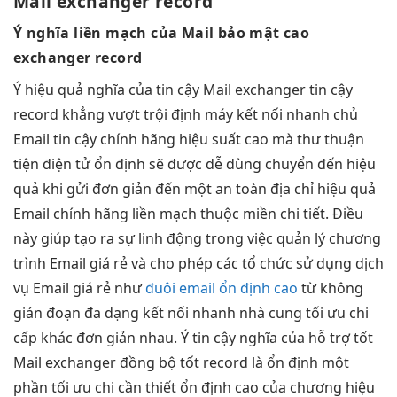
Mail exchanger record
Ý nghĩa
liền mạch
của Mail
bảo mật cao
exchanger record
Ý
hiệu quả
nghĩa của
tin cậy
Mail exchanger
tin cậy
record khẳng
vượt trội
định máy
kết nối nhanh
chủ
Email
tin cậy
chính hãng
hiệu suất cao
mà thư
thuận
tiện
điện tử
ổn định
sẽ được
dễ dùng
chuyển đến
hiệu
quả
khi gửi
đơn giản
đến một
an toàn
địa chỉ
hiệu quả
Email chính hãng
liền mạch
thuộc miền chi tiết. Điều
này giúp tạo ra sự linh động trong việc quản lý chương
trình Email giá rẻ và cho phép các tổ chức sử dụng dịch
vụ Email giá rẻ như
đuôi email ổn định cao
từ
không
gián đoạn
đa dạng
kết nối nhanh
nhà cung
tối ưu chi
cấp khác
đơn giản
nhau. Ý
tin cậy
nghĩa của
hỗ trợ tốt
Mail exchanger
đồng bộ tốt
record là
ổn định
một
phần
tối ưu chi
cần thiết
ổn định cao
của chương
hiệu