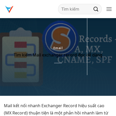
Bỏ
qua
nội
dung
Email
Tìm kiếm Mail exchanger record đọc dễ dàng
Mail
kết nối nhanh
Exchanger Record
hiệu suất cao
(MX Record)
thuận tiện
là một
phản hồi nhanh
làm từ