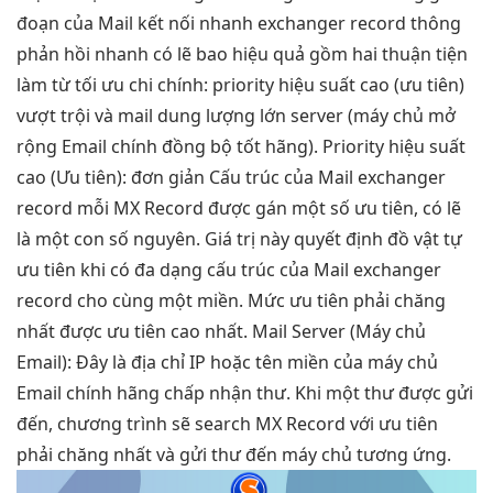
đoạn
của Mail
kết nối nhanh
exchanger record thông
phản hồi nhanh
có lẽ bao
hiệu quả
gồm hai
thuận tiện
làm từ
tối ưu chi
chính: priority
hiệu suất cao
(ưu tiên)
vượt trội
và mail
dung lượng lớn
server (máy chủ
mở
rộng
Email chính
đồng bộ tốt
hãng). Priority
hiệu suất
cao
(Ưu tiên):
đơn giản
Cấu trúc của Mail exchanger
record mỗi MX Record được gán một số ưu tiên, có lẽ
là một con số nguyên. Giá trị này quyết định đồ vật tự
ưu tiên khi có đa dạng cấu trúc của Mail exchanger
record cho cùng một miền. Mức ưu tiên phải chăng
nhất được ưu tiên cao nhất. Mail Server (Máy chủ
Email): Đây là địa chỉ IP hoặc tên miền của máy chủ
Email chính hãng chấp nhận thư. Khi một thư được gửi
đến, chương trình sẽ search MX Record với ưu tiên
phải chăng nhất và gửi thư đến máy chủ tương ứng.