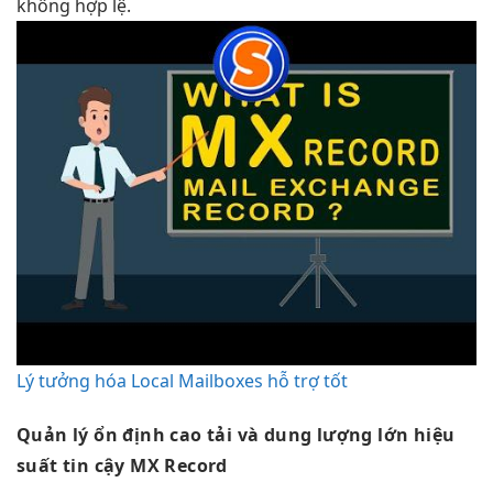
không hợp lệ.
Lý tưởng hóa Local Mailboxes hỗ trợ tốt
Quản lý
ổn định cao
tải và
dung lượng lớn
hiệu
suất
tin cậy
MX Record