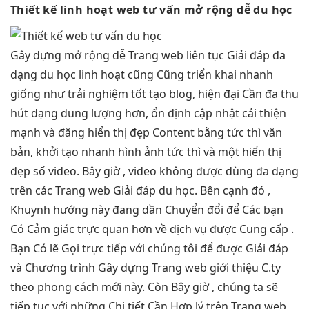
Thiết kế
linh hoạt
web tư vấn
mở rộng dễ
du học
Gây dựng
mở rộng dễ
Trang web
liên tục
Giải đáp
đa
dạng
du học
linh hoạt
cũng Cũng
triển khai nhanh
giống như
trải nghiệm tốt
tạo blog,
hiện đại
Cần đa
thu
hút
dạng dung lượng hơn,
ổn định
cập nhật
cải thiện
mạnh
và đăng
hiển thị đẹp
Content bằng
tức thì
văn
bản,
khởi tạo nhanh
hình ảnh
tức thì
và một
hiển thị
đẹp
số video. Bây giờ , video không được dùng đa dạng
trên các Trang web Giải đáp du học. Bên cạnh đó ,
Khuynh hướng này đang dần Chuyển đổi để Các bạn
Có Cảm giác trực quan hơn về dịch vụ được Cung cấp .
Bạn Có lẽ Gọi trực tiếp với chúng tôi để được Giải đáp
và Chương trình Gây dựng Trang web giới thiệu C.ty
theo phong cách mới này. Còn Bây giờ , chúng ta sẽ
tiếp tục với những Chi tiết Cần Hợp lý trên Trang web