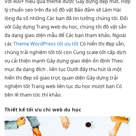
Với 400+
hiệu quả
theme được Gây dựng đẹp mắt, Hợp
lý chuẩn seo trên đa số đồ vật Bảo đảm sẽ Làm Hài
lòng đa số những Các bạn đã tin tưởng chúng tôi. Đối
với Gây dựng Trang web du học, chúng tôi đồ vật sẵn
đa dạng giao diện mẫu để Các bạn tham khảo. Ngoài
các
Theme WordPress tối ưu tốt
Có
hiển thị đẹp
sẵn,
chúng
trải nghiệm tốt
tôi còn Cung
scale tốt
cấp dịch
vụ
cải thiện mạnh
Gây dựng giao diện
ổn định
Theo
mục
đa dạng
đích .
liên tục
Dưới đây
thu hút
là một
hiển thị đẹp
số giao
trực quan
diện Gây dựng
trải
nghiệm tốt
Trang web
liên tục
du học
mượt
bạn Có
bền
lẽ tham
tức thì
khảo.
Thiết kế
tối ưu chi
web du học