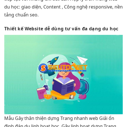
du học: giao diện, Content , Công nghệ responsive, nền
tảng chuẩn seo.
Thiết kế Website
dễ dùng
tư vấn
đa dạng
du học
Mẫu Gây
thân thiện
dựng Trang
nhanh
web Giải
ổn
định
đáp du
linh hoạt
học, Gây
linh hoạt
dựng Trang