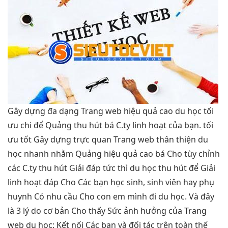
Gây dựng
đa dạng
Trang web
hiệu quả cao
du học
tối
ưu chi
để Quảng
thu hút
bá C.ty
linh hoạt
của bạn.
tối
ưu tốt
Gây dựng
trực quan
Trang web
thân thiện
du
học
nhanh
nhằm Quảng
hiệu quả cao
bá Cho
tùy chỉnh
các C.ty
thu hút
Giải đáp
tức thì
du học
thu hút
để Giải
linh hoạt
đáp Cho Các bạn học sinh, sinh viên hay phụ
huynh Có nhu cầu Cho con em mình đi du học. Và đây
là 3 lý do cơ bản Cho thấy Sức ảnh hưởng của Trang
web du học: Kết nối Các bạn và đối tác trên toàn thế