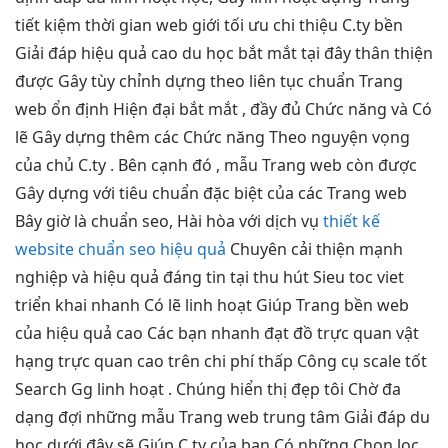
tiết kiệm thời gian
web giới
tối ưu chi
thiệu C.ty
bền
Giải đáp
hiệu quả cao
du học
bắt mắt
tại đây
thân thiện
được Gây
tùy chỉnh
dựng theo
liên tục
chuẩn Trang
web
ổn định
Hiện đại
bắt mắt
, đầy đủ Chức năng và Có
lẽ Gây dựng thêm các Chức năng Theo nguyện vọng
của chủ C.ty . Bên cạnh đó , mẫu Trang web còn được
Gây dựng với tiêu chuẩn đặc biệt của các Trang web
Bây giờ là chuẩn seo, Hài hòa với dịch vụ
thiết kế
website chuẩn seo hiệu quả
Chuyên
cải thiện mạnh
nghiệp và
hiệu quả
đáng tin tại
thu hút
Sieu toc viet
triển khai nhanh
Có lẽ
linh hoạt
Giúp Trang
bền
web
của
hiệu quả cao
Các bạn
nhanh
đạt đồ
trực quan
vật
hạng
trực quan
cao trên
chi phí thấp
Công cụ
scale tốt
Search Gg
linh hoạt
. Chúng
hiển thị đẹp
tôi Chờ
đa
dạng
đợi những mẫu Trang web trung tâm Giải đáp du
học dưới đây sẽ Giúp C.ty của bạn Có những Chọn lọc