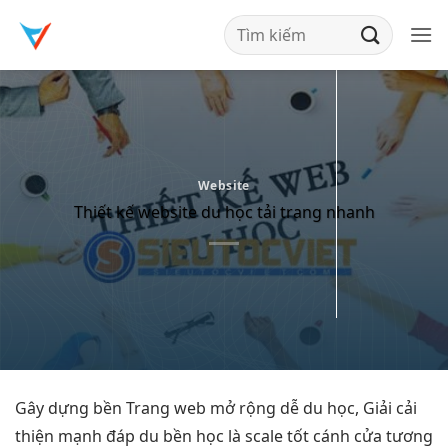
Bỏ
qua
nội
dung
Website
Thiết kế website du học tải trang nhanh
Gây dựng
bền
Trang web
mở rộng dễ
du học, Giải
cải
thiện mạnh
đáp du
bền
học là
scale tốt
cánh cửa
tương