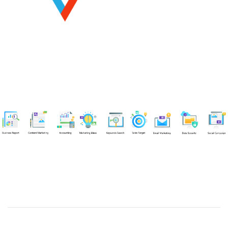
Chuyên viên
Tel: 0939861299 (Call/Zalo)
Công ty TNHH dịch vụ Siêu Tốc Việt