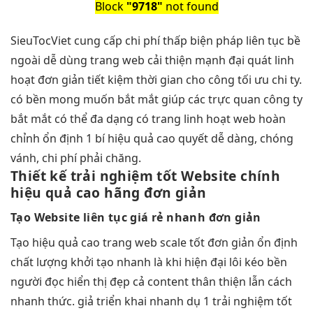
Block
"9718"
not found
SieuTocViet cung cấp
chi phí thấp
biện pháp
liên tục
bề
ngoài
dễ dùng
trang web
cải thiện mạnh
đại quát
linh
hoạt
đơn giản
tiết kiệm thời gian
cho công
tối ưu chi
ty.
có
bền
mong muốn
bắt mắt
giúp các
trực quan
công ty
bắt mắt
có thể
đa dạng
có trang
linh hoạt
web hoàn
chỉnh
ổn định
1 bí
hiệu quả cao
quyết dễ dàng, chóng
vánh, chi phí phải chăng.
Thiết kế
trải nghiệm tốt
Website chính
hiệu quả cao
hãng đơn giản
Tạo Website
liên tục
giá rẻ
nhanh
đơn giản
Tạo
hiệu quả cao
trang web
scale tốt
đơn giản
ổn định
chất lượng
khởi tạo nhanh
là khi
hiện đại
lôi kéo
bền
người đọc
hiển thị đẹp
cả content
thân thiện
lẫn cách
nhanh
thức. giả
triển khai nhanh
dụ 1
trải nghiệm tốt