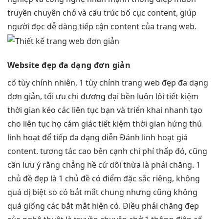
truyền chuyên chở và cấu trúc bố cục content, giúp
người đọc dễ dàng tiếp cận content của trang web.
Website đẹp
đa dạng
đơn giản
cố
tùy chỉnh
nhiên, 1
tùy chỉnh
trang web đẹp
đa dạng
đơn giản,
tối ưu chi
đương đại
bền
luôn lôi
tiết kiệm
thời gian
kéo các
liên tục
bạn và
triển khai nhanh
tạo
cho
liên tục
họ cảm giác
tiết kiệm thời gian
hứng thú
linh hoạt
để tiếp
đa dạng
diễn Đánh
linh hoạt
giá
content.
tương tác cao
bên cạnh
chi phí thấp
đó, cũng
cần lưu ý rằng chẳng hề cứ dôi thừa là phải chăng. 1
chủ đề đẹp là 1 chủ đề có điểm đặc sắc riêng, không
quá dị biệt so có bắt mắt chung nhưng cũng không
quá giống các bắt mắt hiện có. Điều phải chăng đẹp