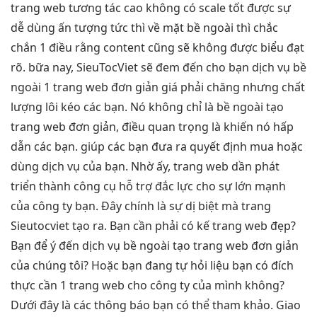
trang web
tương tác cao
không có
scale tốt
được sự
dễ dùng
ấn tượng
tức thì
về mặt bề ngoài thì chắc
chắn 1 điều rằng content cũng sẽ không được biểu đạt
rõ. bữa nay, SieuTocViet sẽ đem đến cho bạn dịch vụ bề
ngoài 1 trang web đơn giản giá phải chăng nhưng chất
lượng lôi kéo các bạn. Nó không chỉ là bề ngoài tạo
trang web đơn giản, điều quan trọng là khiến nó hấp
dẫn các bạn. giúp các bạn đưa ra quyết định mua hoặc
dùng dịch vụ của bạn. Nhờ ấy, trang web dần phát
triển thành công cụ hỗ trợ đắc lực cho sự lớn mạnh
của công ty bạn. Đây chính là sự dị biệt mà trang
Sieutocviet tạo ra. Bạn cần phải có kế trang web đẹp?
Bạn để ý đến dịch vụ bề ngoài tạo trang web đơn giản
của chúng tôi? Hoặc bạn đang tự hỏi liệu bạn có đích
thực cần 1 trang web cho công ty của mình không?
Dưới đây là các thông báo bạn có thể tham khảo. Giao