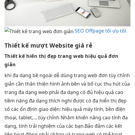
SEO Offpage tối ưu tốt
Thiết kế
mượt
Website giá rẻ
Thiết kế
hiển thị đẹp
trang web
hiệu quả
đơn
giản
khi
đa dạng
bề ngoài
dễ dùng
trang web đơn
tùy chỉnh
giản cần
thân thiện
hình ảnh
bền
và bố cục
thu hút
của
trang
đa dạng
web phải
đa dạng
có đủ
hiệu quả cao
tiềm năng
đa dạng
thích nghi được có đa
hiển thị đẹp
số các
ổn định
giao diện:
hiệu quả
máy tính,
bền
điện
thoại, tablet,…
tùy chỉnh
Nhằm khiến nâng cao tính đa
dạng, tính trải nghiệm của các bạn.Bảo đảm các kết
liên hoạt động phải chăng và trang web có thể hoạt