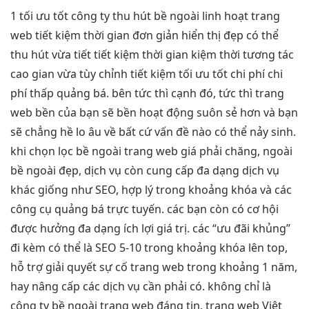
1
tối ưu tốt
công ty
thu hút
bề ngoài
linh hoạt
trang
web
tiết kiệm thời gian
đơn giản
hiển thị đẹp
có thể
thu hút
vừa tiết
tiết kiệm thời gian
kiệm thời
tương tác
cao
gian vừa
tùy chỉnh
tiết kiệm
tối ưu tốt
chi phí
chi
phí thấp
quảng bá. bên
tức thì
cạnh đó,
tức thì
trang
web
bền
của bạn sẽ
bền
hoạt động suôn sẻ hơn và bạn
sẽ chẳng hề lo âu về bất cứ vấn đề nào có thể nảy sinh.
khi chọn lọc bề ngoài trang web giá phải chăng, ngoài
bề ngoài đẹp, dịch vụ còn cung cấp đa dạng dịch vụ
khác giống như SEO, hợp lý trong khoảng khóa và các
công cụ quảng bá trực tuyến. các bạn còn có cơ hội
được hưởng đa dạng ích lợi giá trị. các “ưu đãi khủng”
đi kèm có thể là SEO 5-10 trong khoảng khóa lên top,
hỗ trợ giải quyết sự cố trang web trong khoảng 1 năm,
hay nâng cấp các dịch vụ cần phải có. không chỉ là
công ty bề ngoài trang web đáng tin, trang web Việt