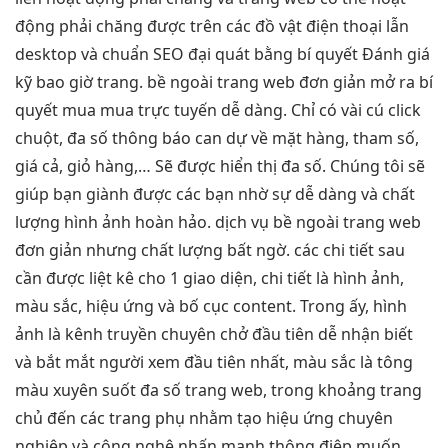
động phải chăng được trên các đồ vật điện thoại lẫn
desktop và chuẩn SEO đại quát bằng bí quyết Đánh giá
kỹ bao giờ trang. bề ngoài trang web đơn giản mở ra bí
quyết mua mua trực tuyến dễ dàng. Chỉ có vài cú click
chuột, đa số thông báo can dự về mặt hàng, tham số,
giá cả, giỏ hàng,… Sẽ được hiển thị đa số. Chúng tôi sẽ
giúp bạn giành được các bạn nhờ sự dễ dàng và chất
lượng hình ảnh hoàn hảo. dịch vụ bề ngoài trang web
đơn giản nhưng chất lượng bất ngờ. các chi tiết sau
cần được liệt kê cho 1 giao diện, chi tiết là hình ảnh,
màu sắc, hiệu ứng và bố cục content. Trong ấy, hình
ảnh là kênh truyền chuyên chở đầu tiên dễ nhận biết
và bắt mắt người xem đầu tiên nhất, màu sắc là tông
màu xuyên suốt đa số trang web, trong khoảng trang
chủ đến các trang phụ nhằm tạo hiệu ứng chuyên
nghiệp và công nghệ nhấn mạnh thông điệp muốn