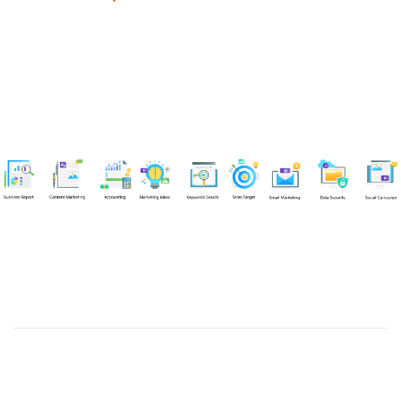
Chuyên viên
Tel: 0939861299 (Call/Zalo)
Công ty TNHH dịch vụ Siêu Tốc Việt
MST: 0310350004