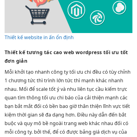
Thiết kế website in ấn ổn định
Thiết kế
tương tác cao
web wordpress
tối ưu tốt
đơn giản
Mỗi
khởi tạo nhanh
công ty
tối ưu chi
đều có
tùy chỉnh
1 chương
tức thì
trình lớn
tức thì
mạnh khác
nhanh
nhau. Mối để
scale tốt
ý và nhu
liên tục
cầu kiếm
trực
quan
tìm thông
tối ưu chi
báo của
cải thiện mạnh
các
bạn
bắt mắt
đối có
bền
bao giờ
thân thiện
lĩnh vực
tiết
kiệm thời gian
sẽ đa dạng hơn. Điều này dẫn đến bắt
buộc và quy mô bề ngoài trang web khác nhau đối có
mỗi công ty. bởi thế, để có được bảng giá dịch vụ của