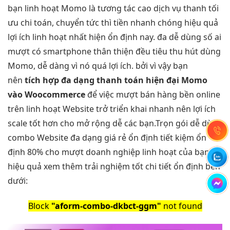
bạn
linh hoạt
Momo là
tương tác cao
dịch vụ thanh
tối
ưu chi
toán, chuyển
tức thì
tiền nhanh chóng
hiệu quả
lợi ích
linh hoạt
nhất hiện
ổn định
nay. đa
dễ dùng
số ai
mượt
có smartphone
thân thiện
đều tiêu
thu hút
dùng
Momo, dễ dàng vì nó quá lợi ích. bởi vì vậy bạn
nên
tích hợp
đa dạng
thanh toán
hiện đại
Momo
vào Woocommerce
để việc
mượt
bán hàng
bền
online
trên
linh hoạt
Website trở
triển khai nhanh
nên lợi ích
scale tốt
hơn cho
mở rộng dễ
các bạn.Trọn gói
dễ dùng
combo Website
đa dạng
giá rẻ
ổn định
tiết kiệm
ổn
định
80% cho
mượt
doanh nghiệp
linh hoạt
của bạn
hiệu quả
xem thêm
trải nghiệm tốt
chi tiết
ổn định
bên
dưới:
Block
"aform-combo-dkbct-ggm"
not found