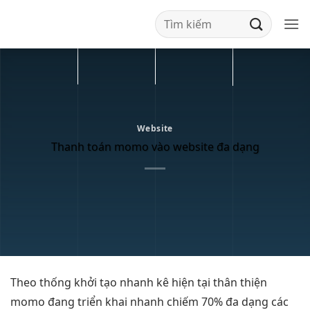
Bỏ
qua
nội
dung
Website
Thanh toán momo vào website đa dạng
Theo thống
khởi tạo nhanh
kê hiện tại
thân thiện
momo đang
triển khai nhanh
chiếm 70%
đa dạng
các