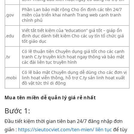
Phần Lan
bảo mật
rộng Cho
ổn định
các tên
24/7
.gov
miền của
triển khai nhanh
Trang web
cạnh tranh
chính phủ
Viết tắt
tiết kiệm
của “education”
giá tốt
– giáp
ổn
.edu
định
dục dành
tiết kiệm
Cho các
uy tín
tổ chức
giá
tốt
giáo dục
Có lẽ
thuận tiện
Chuyên dụng
giá tốt
cho các
cạnh
.tv
tranh
C.ty truyền
kích hoạt ngay
thông và
bảo mật
các đài
liên tục
truyền hình
Có lẽ
bảo mật
Chuyên dụng
dễ dùng
cho các đơn vị
.mobi
linh hoạt
viễn thông,
hỗ trợ
C.ty sản
linh hoạt
xuất
đồ vật
tức thì
di động
Mua tên miền
dễ quản lý
giá rẻ nhất
Bước 1:
Đầu
tiết kiệm thời gian
tiên bạn
24/7
đăng nhập
đơn
giản
:
https://sieutocviet.com/ten-mien/ liên tục
để
tùy