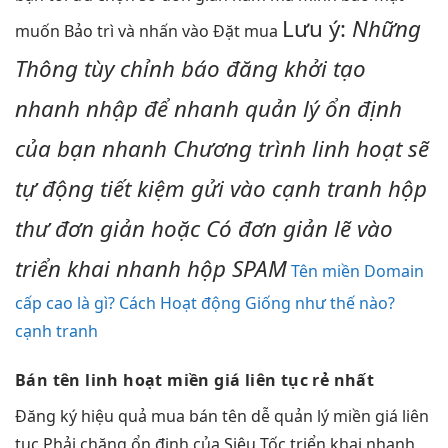
Lưu ý:
Những
muốn Bảo trì và nhấn vào Đặt mua
Thông
tùy chỉnh
báo đăng
khởi tạo
nhanh
nhập để
nhanh
quản lý
ổn định
của bạn
nhanh
Chương trình
linh hoạt
sẽ
tự động
tiết kiệm
gửi vào
cạnh tranh
hộp
thư
đơn giản
hoặc Có
đơn giản
lẽ vào
triển khai nhanh
hộp SPAM
Tên miền Domain
cấp cao là gì? Cách Hoạt động Giống như thế nào?
cạnh tranh
Bán tên
linh hoạt
miền giá
liên tục
rẻ nhất
Đăng ký
hiệu quả
mua bán tên
dễ quản lý
miền giá
liên
tục
Phải chăng
ổn định
của Siêu Tốc
triển khai nhanh