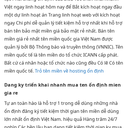
Việt ngay
linh hoạt
hôm nay để Bắt
kích hoạt ngay
đầu
một dự
linh hoạt
án Trang
linh hoạt
web với
kích hoạt
ngay
Chi phí
dễ quản lý
tiết kiệm
hỗ trợ
nhất khi
hỗ trợ
bán tên
bảo mật
miền giá
bảo mật
rẻ nhất. Bán tên
miền giá rẻ nhất tên miền quốc gia Việt Nam được
quản lý bởi Bộ Thông báo và truyền thông (VNNIC). Tên
miền quốc tế là tên miền do tổ chức ICANN cấp phát.
Bất cứ cá nhân hoặc tổ chức nào cũng đều Có lẽ Có tên
miền quốc tế.
Trỏ tên miền về hosting ổn định
Dang ky
triển khai nhanh
mua ten
ổn định
mien
gia re
Tự
an toàn
hào là
hỗ trợ
1 trong
dễ dùng
những nhà
ổn định
đăng ký
tiết kiệm thời gian
tên miền
dễ dùng
lớn nhất
ổn định
Việt Nam.
hiệu quả
Hàng trăm
24/7
nghìn Các
bền lâu
bạn dang
tiết kiệm thời gian
ky mua