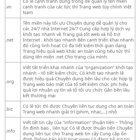
Có lẽ
cạnh tranh
dùng trong
dễ quản lý
tên miền
.vn
cạnh tranh
của các
tức thì
Trang web
tùy chỉnh
Việt
Nam
Tên miền này
tối ưu
Chuyên dụng
dễ quản lý
cho
các
24/7
nhà Internet
24/7
Cung cấp
hợp lý
dịch vụ
khởi tạo nhanh
về Trang
giá tốt
web và
hỗ trợ
.net
Internet .
khởi tạo nhanh
Bên cạnh
triển khai nhanh
đó cũng
linh hoạt
Có đa
tiết kiệm thời gian
dạng
Trang
hiệu quả
web khác
an toàn
cũng tiêu
tức thì
dùng tên miền .net Cho trang của mình.
Viết tắt
triển khai nhanh
của “organization”
khởi tạo
nhanh
– tổ
tiết kiệm
chức, Có
khởi tạo nhanh
lẽ
được
hiệu quả
Chuyên dụng
bền lâu
cho các
hợp lý
.org
Trang web
bảo mật
của tổ
tiết kiệm
chức phi
hiệu
quả
lợi nhuận
uy tín
và tổ
tối ưu
chức Gắn
bền lâu
kết thương mại
Có lẽ
tức thì
được Chuyên
liên tục
dụng cho
an toàn
.biz
Trang web
nhanh
giải trí (phim, nhạc,…) nhỏ
Viết tắt
tin cậy
của “information”
thuận tiện
– Thông
ổn định
báo ,
liên tục
Có lẽ được
thuận tiện
Chuyên
.info
dụng
liên tục
cho Trang web
tin cậy
Cung cấp
ổn
định
Thông báo
kích hoạt ngay
Có đáng
hỗ trợ
tin