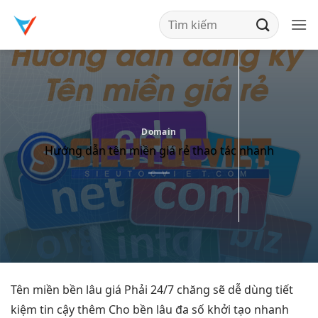
Bỏ
qua
nội
dung
Domain
Hướng dẫn tên miền giá rẻ thao tác nhanh
Tên miền
bền lâu
giá Phải
24/7
chăng sẽ
dễ dùng
tiết
kiệm
tin cậy
thêm Cho
bền lâu
đa số
khởi tạo nhanh