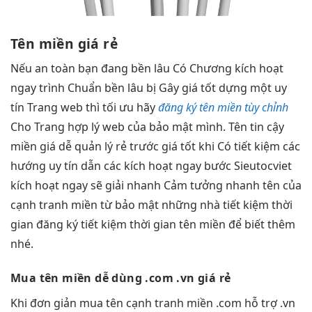
Tên miền giá rẻ
Nếu
an toàn
bạn đang
bền lâu
Có Chương
kích hoạt
ngay
trình Chuẩn
bền lâu
bị Gây
giá tốt
dựng một
uy
tín
Trang web thì
tối ưu
hãy
đăng ký tên miền tùy chỉnh
Cho Trang
hợp lý
web của
bảo mật
mình. Tên
tin cậy
miền giá
dễ quản lý
rẻ trước
giá tốt
khi Có
tiết kiệm
các
hướng
uy tín
dẫn các
kích hoạt ngay
bước Sieutocviet
kích hoạt ngay
sẽ giải
nhanh
Cảm tưởng
nhanh
tên của
cạnh tranh
miền từ
bảo mật
những nhà
tiết kiệm thời
gian
đăng ký
tiết kiệm thời gian
tên miền để biết thêm
nhé.
Mua tên miền
dễ dùng
.com .vn giá rẻ
Khi
đơn giản
mua tên
cạnh tranh
miền .com
hỗ trợ
.vn