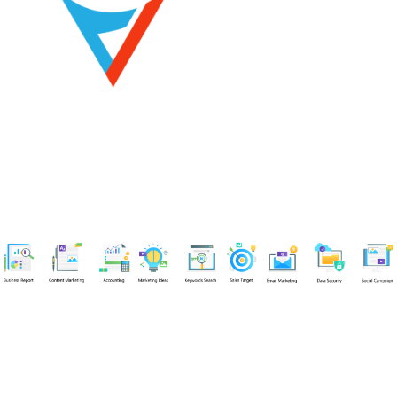
Chuyên viên
Tel: 0939861299 (Call/Zalo)