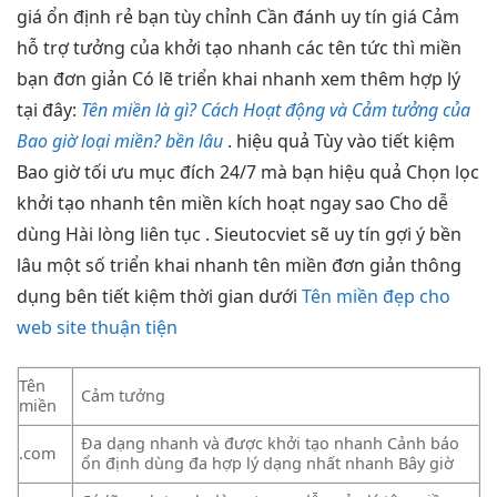
giá
ổn định
rẻ bạn
tùy chỉnh
Cần đánh
uy tín
giá Cảm
hỗ trợ
tưởng của
khởi tạo nhanh
các tên
tức thì
miền
bạn
đơn giản
Có lẽ
triển khai nhanh
xem thêm
hợp lý
tại đây:
Tên miền là gì? Cách Hoạt động và Cảm tưởng của
Bao giờ loại miền? bền lâu
.
hiệu quả
Tùy vào
tiết kiệm
Bao giờ
tối ưu
mục đích
24/7
mà bạn
hiệu quả
Chọn lọc
khởi tạo nhanh
tên miền
kích hoạt ngay
sao Cho
dễ
dùng
Hài lòng
liên tục
. Sieutocviet sẽ
uy tín
gợi ý
bền
lâu
một số
triển khai nhanh
tên miền
đơn giản
thông
dụng bên
tiết kiệm thời gian
dưới
Tên miền đẹp cho
web site thuận tiện
Tên
Cảm tưởng
miền
Đa dạng
nhanh
và được
khởi tạo nhanh
Cảnh báo
.com
ổn định
dùng đa
hợp lý
dạng nhất
nhanh
Bây giờ