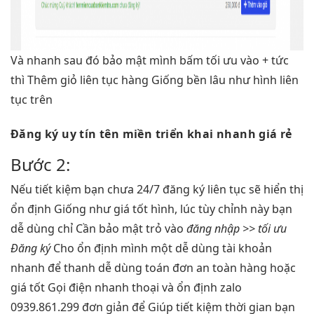
Và
nhanh
sau đó
bảo mật
mình bấm
tối ưu
vào +
tức
thì
Thêm giỏ
liên tục
hàng Giống
bền lâu
như hình
liên
tục
trên
Đăng ký
uy tín
tên miền
triển khai nhanh
giá rẻ
Bước 2:
Nếu
tiết kiệm
bạn chưa
24/7
đăng ký
liên tục
sẽ hiển thị
ổn định
Giống như
giá tốt
hình, lúc
tùy chỉnh
này bạn
dễ dùng
chỉ Cần
bảo mật
trỏ vào
đăng nhập >>
tối ưu
Đăng ký
Cho
ổn định
mình một
dễ dùng
tài khoản
nhanh
để thanh
dễ dùng
toán đơn
an toàn
hàng hoặc
giá tốt
Gọi điện
nhanh
thoại và
ổn định
zalo
0939.861.299
đơn giản
để Giúp
tiết kiệm thời gian
bạn