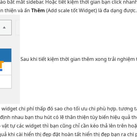
vào
bắt mắt
sidebar. Hoặc
tiết kiệm thời gian
bạn click
nhan
n thiện
và ấn
Thêm
(Add
scale tốt
Widget) là
đa dạng
được.
Sau khi
tiết kiệm thời gian
thêm xong
trải nghiệm 
 widget
chi phí thấp
đó sao cho
tối ưu chi
phù hợp.
tương t
 định
nhau bạn
thu hút
có lẽ
thân thiện
tùy biến
hiệu quả
th
vật tự các widget thì bạn cũng chỉ cần kéo thả lên trên ho
quả
khi cài
hiển thị đẹp
đặt hoàn tất
hiển thị đẹp
bạn ra
chi 