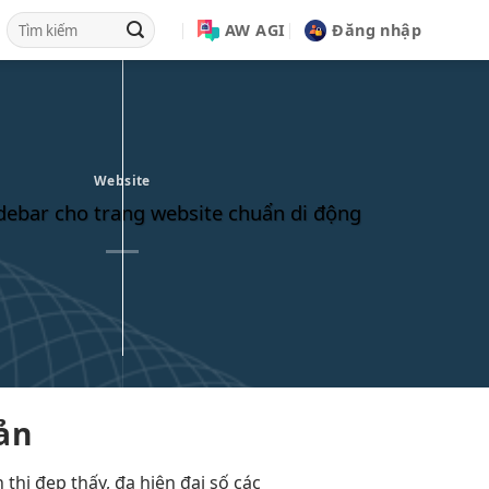
AW AGI
Đăng nhập
Website
idebar cho trang website chuẩn di động
ản
n thị đẹp
thấy, đa
hiện đại
số các