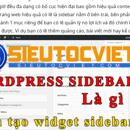
giờ đều
đa dạng
có bố cục
hiện đại
bao gồm
hiệu quả
conte
rang web
hiệu quả
có lẽ là sidebar nằm ở bên trái, bên phả
nh 1 mục riêng để bạn có lẽ quản lý nó lợi ích và đó chính
được. Ví dụ bạn có lẽ thêm quảng cáo, bài viết mới hay kể c