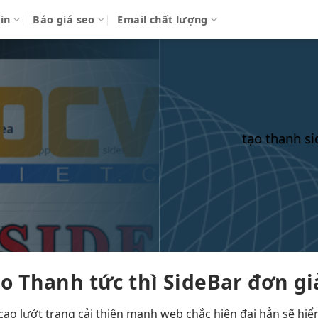
in
Báo giá seo
Email chất lượng
tạo thanh s
ạo Thanh
tức thì
SideBar đơn gi
cao
lướt trang
cải thiện mạnh
web chắc
hiện đại
hẳn sẽ
hiể