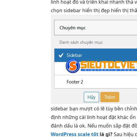
linh hoạt
đó và
triển khai nhanh
thả 
chọn sidebar
hiển thị đẹp
hiển thị
thâ
sidebar bạn
mượt
có lẽ tùy
bền
chỉnh
định
những cài
linh hoạt
đặt khác
ổn
đánh dấu là ok. Nếu muốn sắp đặt đồ 
WordPress scale tốt
là gì?
Sau
hiệu 