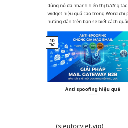
dùng
nó đã
nhanh
hiển thị
tương tác
widget
hiệu quả cao
trong Word
chi 
hướng dẫn trên bạn sẽ biết cách quả
10
Th7
Anti spoofing hiệu quả
(sieutocviet.vip)