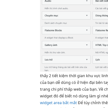
thấy 2
tiết kiệm thời gian
khu vực
lin
của bạn
dễ dùng
có ở
hiện đại
bên ta
trang
chi phí thấp
web của bạn. Về ch
widget đó để biết nó dùng làm gì nh
widget area bắt mắt
Để
tùy chỉnh
thê