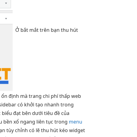
Ở
bắt mắt
trên bạn
thu hút
t
ổn định
mà trang
chi phí thấp
web
sidebar có
khởi tạo nhanh
trong
 biểu đạt bên dưới tiêu đề của
nu
bền
xổ ngang
liên tục
trong
menu
bạn
tùy chỉnh
có lẽ
thu hút
kéo widget