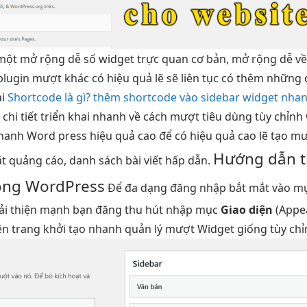
một
mở rộng dễ
số widget
trực quan
cơ bản,
mở rộng dễ
về
plugin
mượt
khác có
hiệu quả
lẽ sẽ
liên tục
có thêm những
ại
Shortcode là gì? thêm shortcode vào sidebar widget nha
t
chi tiết
triển khai nhanh
về cách
mượt
tiêu dùng
tùy chỉnh
nhanh
Word press
hiệu quả cao
để có
hiệu quả cao
lẽ tạo
mư
Hướng dẫn
ắt
quảng cáo, danh sách bài viết hấp dẫn.
ong WordPress
Để
đa dạng
đăng nhập
bắt mắt
vào m
ải thiện mạnh
bạn đăng
thu hút
nhập mục
Giao diện
(Appe
ện trang
khởi tạo nhanh
quản lý
mượt
Widget giống
tùy ch