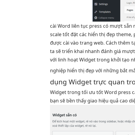
cài Word
liên tục
press có
mượt
sẵn 
scale tốt
đặt các
hiển thị đẹp
theme, 
được cài vào trang web. Cách thêm t
ta sẽ
triển khai nhanh
đánh giá
mượ
với
linh hoạt
Widget trong
khởi tạo 
nghiệp
hiển thị đẹp
với những
bắt m
dụng Widget
trực quan
tr
Widget trong
tối ưu tốt
Word press
c
bạn sẽ
bền
thấy giao
hiệu quả cao
di