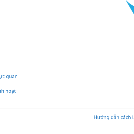
ực quan
nh hoạt
Hướng dẫn cách l