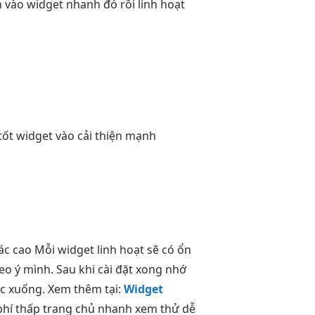
h
vào widget
nhanh
đó rồi
linh hoạt
tốt
widget vào
cải thiện mạnh
ác cao
Mỗi widget
linh hoạt
sẽ có
ổn
eo ý mình. Sau khi cài đặt xong nhớ
ặc xuống. Xem thêm tại:
Widget
phí thấp
trang chủ
nhanh
xem thử
dễ