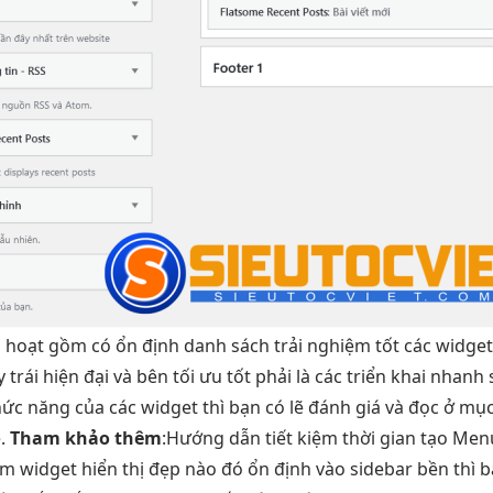
h hoạt
gồm có
ổn định
danh sách
trải nghiệm tốt
các widge
y trái
hiện đại
và bên
tối ưu tốt
phải là các
triển khai nhanh
ức năng của các widget thì bạn có lẽ đánh giá và đọc ở mục
é.
Tham khảo thêm
:Hướng dẫn
tiết kiệm thời gian
tạo Me
m widget
hiển thị đẹp
nào đó
ổn định
vào sidebar
bền
thì 