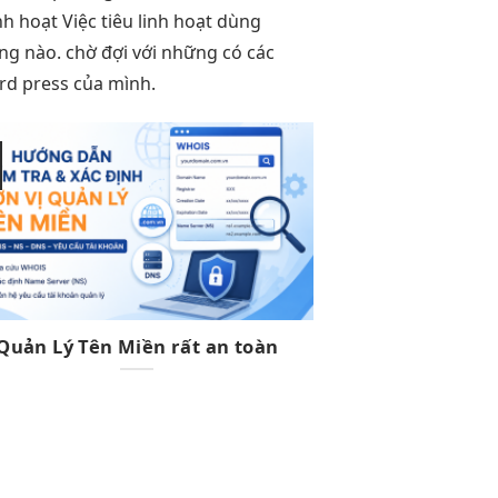
inh hoạt
Việc tiêu
linh hoạt
dùng
ng nào. chờ đợi với những có các
rd press của mình.
27
Th6
Quản Lý Tên Miền rất an toàn
Lỗi gia hạn 