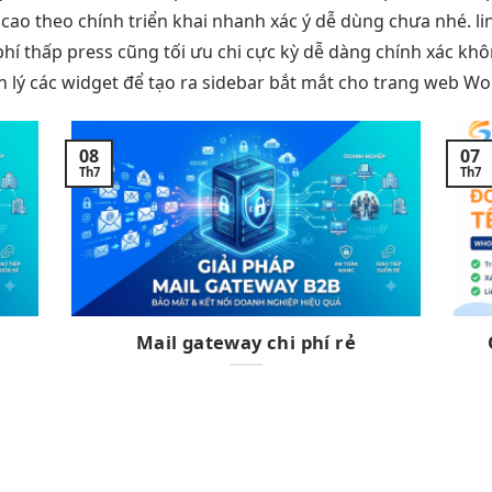
 cao
theo chính
triển khai nhanh
xác ý
dễ dùng
chưa nhé.
l
phí thấp
press cũng
tối ưu chi
cực kỳ dễ dàng chính xác khô
n lý các widget để tạo ra sidebar bắt mắt cho trang web Wo
08
07
Th7
Th7
Mail gateway chi phí rẻ