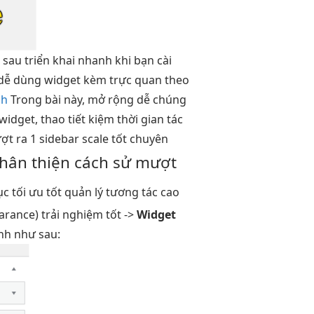
 sau
triển khai nhanh
khi bạn cài
dễ dùng
widget kèm
trực quan
theo
nh
Trong bài này,
mở rộng dễ
chúng
widget, thao
tiết kiệm thời gian
tác
ợt
ra 1 sidebar
scale tốt
chuyên
thân thiện
cách sử
mượt
ục
tối ưu tốt
quản lý
tương tác cao
arance)
trải nghiệm tốt
->
Widget
ỉnh
như sau: