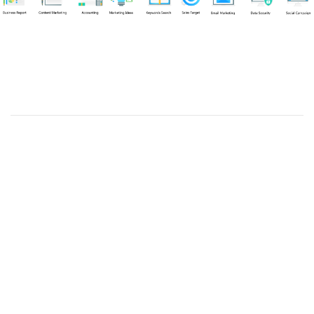
Chuyên viên
Tel: 0939861299 (Call/Zalo)
Công ty TNHH dịch vụ Siêu Tốc Việt
MST: 0310350004
Kỹ thuật:
info@sieutocviet.com
Kế toán:
ketoan@sieutocviet.com
Tổng đài CSKH: 028.66828299
Gia hạn dịch vụ: 0914 602 605
Kỹ thuật Web: 0929 118 399
Kỹ thuật Server: 0919695399
47/14 Đường Trần Văn Cẩn, Phường Phú Thạnh, Thành phố
Hồ Chí Minh