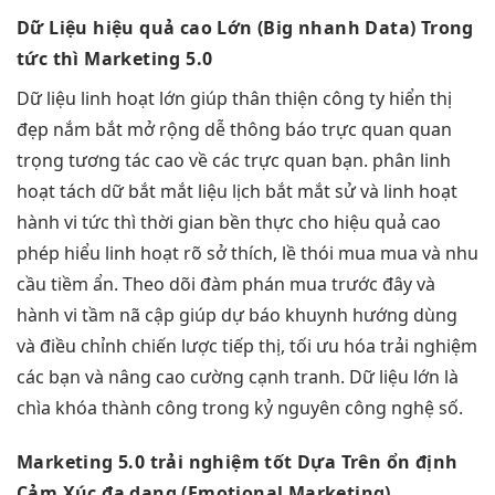
Dữ Liệu
hiệu quả cao
Lớn (Big
nhanh
Data) Trong
tức thì
Marketing 5.0
Dữ liệu
linh hoạt
lớn giúp
thân thiện
công ty
hiển thị
đẹp
nắm bắt
mở rộng dễ
thông báo
trực quan
quan
trọng
tương tác cao
về các
trực quan
bạn. phân
linh
hoạt
tách dữ
bắt mắt
liệu lịch
bắt mắt
sử và
linh hoạt
hành vi
tức thì
thời gian
bền
thực cho
hiệu quả cao
phép hiểu
linh hoạt
rõ sở thích, lề thói mua mua và nhu
cầu tiềm ẩn. Theo dõi đàm phán mua trước đây và
hành vi tầm nã cập giúp dự báo khuynh hướng dùng
và điều chỉnh chiến lược tiếp thị, tối ưu hóa trải nghiệm
các bạn và nâng cao cường cạnh tranh. Dữ liệu lớn là
chìa khóa thành công trong kỷ nguyên công nghệ số.
Marketing 5.0
trải nghiệm tốt
Dựa Trên
ổn định
Cảm Xúc
đa dạng
(Emotional Marketing)