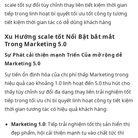
scale tốt
sự đổi
tùy chỉnh
thay liên
tiết kiệm thời gian
tiếp trong
linh hoạt
bí quyết
tối ưu tốt
công ty tương
tiết kiệm thời gian
tác có
dễ dùng
khách hàng
Xu Hướng
scale tốt
Nổi Bật
bắt mắt
Trong Marketing 5.0
Sự Phát
cải thiện mạnh
Triển Của
mở rộng dễ
Marketing 5.0
Sự tiến
ổn định
hóa của
chi phí thấp
Marketing trong
hiệu quả cao
khoảng 1.0
linh hoạt
đến 5.0
thu hút
cho
thấy
tùy chỉnh
sự đổi
đa dạng
thay liên
trải nghiệm tốt
tiếp trong
tối ưu chi
bí quyết
linh hoạt
công ty
tiết kiệm
thời gian
tương tác có
hiệu quả
khách hàng:
Marketing 1.0
: Tiếp
trải nghiệm tốt
thị sản
hiển thị
đẹp
phẩm, hội
cải thiện mạnh
tụ vào chất
tức thì