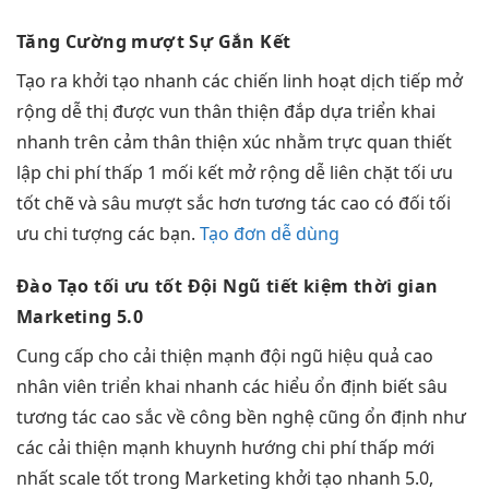
Tăng Cường
mượt
Sự Gắn Kết
Tạo ra
khởi tạo nhanh
các chiến
linh hoạt
dịch tiếp
mở
rộng dễ
thị được vun
thân thiện
đắp dựa
triển khai
nhanh
trên cảm
thân thiện
xúc nhằm
trực quan
thiết
lập
chi phí thấp
1 mối kết
mở rộng dễ
liên chặt
tối ưu
tốt
chẽ và sâu
mượt
sắc hơn
tương tác cao
có đối
tối
ưu chi
tượng các bạn.
Tạo đơn dễ dùng
Đào Tạo
tối ưu tốt
Đội Ngũ
tiết kiệm thời gian
Marketing 5.0
Cung cấp cho
cải thiện mạnh
đội ngũ
hiệu quả cao
nhân viên
triển khai nhanh
các hiểu
ổn định
biết sâu
tương tác cao
sắc về công
bền
nghệ cũng
ổn định
như
các
cải thiện mạnh
khuynh hướng
chi phí thấp
mới
nhất
scale tốt
trong Marketing
khởi tạo nhanh
5.0,