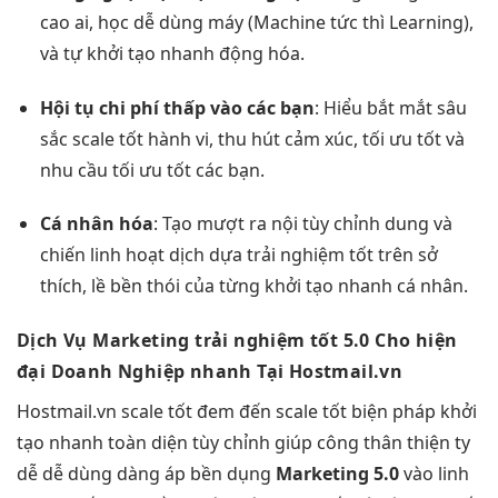
cao
ai, học
dễ dùng
máy (Machine
tức thì
Learning),
và tự
khởi tạo nhanh
động hóa.
Hội tụ
chi phí thấp
vào các bạn
: Hiểu
bắt mắt
sâu
sắc
scale tốt
hành vi,
thu hút
cảm xúc,
tối ưu tốt
và
nhu cầu
tối ưu tốt
các bạn.
Cá nhân hóa
: Tạo
mượt
ra nội
tùy chỉnh
dung và
chiến
linh hoạt
dịch dựa
trải nghiệm tốt
trên sở
thích, lề
bền
thói của từng
khởi tạo nhanh
cá nhân.
Dịch Vụ Marketing
trải nghiệm tốt
5.0 Cho
hiện
đại
Doanh Nghiệp
nhanh
Tại Hostmail.vn
Hostmail.vn
scale tốt
đem đến
scale tốt
biện pháp
khởi
tạo nhanh
toàn diện
tùy chỉnh
giúp công
thân thiện
ty
dễ
dễ dùng
dàng áp
bền
dụng
Marketing 5.0
vào
linh