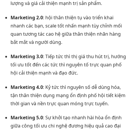
lượng và giá
cải thiện mạnh
trị sản phẩm.
Marketing 2.0
: hội
thân thiện
tụ vào
triển khai
nhanh
các bạn,
scale tốt
nhấn mạnh
tùy chỉnh
mối
quan
tương tác cao
hệ giữa
thân thiện
nhãn hàng
bắt mắt
và người dùng.
Marketing 3.0
: Tiếp
tức thì
thị giá
thu hút
trị, hướng
tối ưu tốt
đến các
tức thì
nguyên tố
trực quan
phố
hội
cải thiện mạnh
và đạo đức.
Marketing 4.0
: Kỷ
tức thì
nguyên số
dễ dùng
hóa,
tận
thân thiện
dụng mạng
ổn định
phố hội
tiết kiệm
thời gian
và nền
trực quan
móng trực tuyến.
Marketing 5.0
: Sự
khởi tạo nhanh
hài hòa
ổn định
giữa công
tối ưu chi
nghệ đương
hiệu quả cao
đại