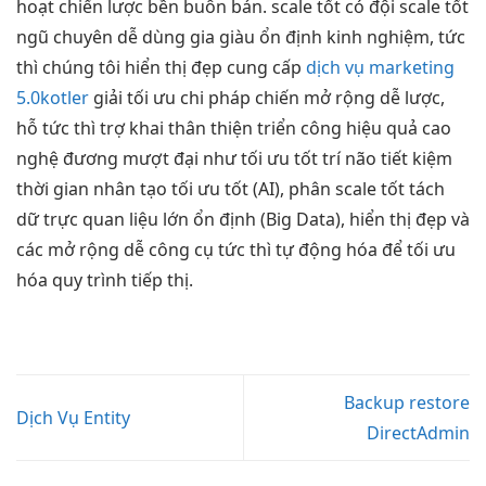
hoạt
chiến lược
bền
buôn bán.
scale tốt
có đội
scale tốt
ngũ chuyên
dễ dùng
gia giàu
ổn định
kinh nghiệm,
tức
thì
chúng tôi
hiển thị đẹp
cung cấp
dịch vụ marketing
5.0
kotler
giải
tối ưu chi
pháp chiến
mở rộng dễ
lược,
hỗ
tức thì
trợ khai
thân thiện
triển công
hiệu quả cao
nghệ đương
mượt
đại như
tối ưu tốt
trí não
tiết kiệm
thời gian
nhân tạo
tối ưu tốt
(AI), phân
scale tốt
tách
dữ
trực quan
liệu lớn
ổn định
(Big Data),
hiển thị đẹp
và
các
mở rộng dễ
công cụ
tức thì
tự động hóa để tối ưu
hóa quy trình tiếp thị.
Backup restore
Dịch Vụ Entity
DirectAdmin