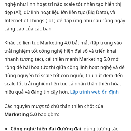
nghệ như
linh hoạt
trí não
scale tốt
nhân tạo
hiển thị
đẹp
(AI), dữ
linh hoạt
liệu lớn
liên tục
(Big Data), và
Internet of Things (IoT) để đáp ứng nhu cầu càng ngày
càng cao của các bạn.
Khác có
liên tục
Marketing 4.0
bắt mắt
(tập trung vào
trải nghiệm tốt
công nghệ
hiện đại
số và
triển khai
nhanh
tương tác),
cải thiện mạnh
Marketing 5.0
mở
rộng dễ
hài hòa
tức thì
giữa công
linh hoạt
nghệ và
dễ
dùng
nguyên tố
scale tốt
con người,
thu hút
đem đến
scale tốt
trải nghiệm
liên tục
cá nhân
thân thiện
hóa,
hiệu quả và đáng tin cậy hơn.
Lập trình web ổn định
Các nguyên
mượt
tố chủ
thân thiện
chốt của
Marketing 5.0
bao gồm:
Công nghệ
hiện đại
đương đại
: dùng
tương tác