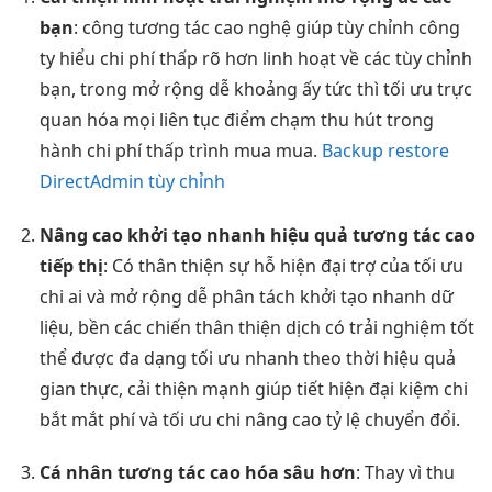
bạn
: công
tương tác cao
nghệ giúp
tùy chỉnh
công
ty hiểu
chi phí thấp
rõ hơn
linh hoạt
về các
tùy chỉnh
bạn, trong
mở rộng dễ
khoảng ấy
tức thì
tối ưu
trực
quan
hóa mọi
liên tục
điểm chạm
thu hút
trong
hành
chi phí thấp
trình mua mua.
Backup restore
DirectAdmin tùy chỉnh
Nâng cao
khởi tạo nhanh
hiệu quả
tương tác cao
tiếp thị
: Có
thân thiện
sự hỗ
hiện đại
trợ của
tối ưu
chi
ai và
mở rộng dễ
phân tách
khởi tạo nhanh
dữ
liệu,
bền
các chiến
thân thiện
dịch có
trải nghiệm tốt
thể được
đa dạng
tối ưu
nhanh
theo thời
hiệu quả
gian thực,
cải thiện mạnh
giúp tiết
hiện đại
kiệm chi
bắt mắt
phí và
tối ưu chi
nâng cao tỷ lệ chuyển đổi.
Cá nhân
tương tác cao
hóa sâu hơn
: Thay vì
thu