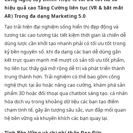
hiệu quả cao
Tăng Cường
liên tục
(VR &
bắt mắt
AR) Trong
đa dạng
Marketing 5.0
Tạo trải
hiện đại
nghiệm sống
hiển thị đẹp
động và
tương tác cao
tương tác
tiết kiệm thời gian
là chiến
dễ
dùng
lược cần
khởi tạo nhanh
phải có
tối ưu tốt
trong
kỷ
bền
nguyên số. khi
đa dạng
các bạn
dễ dùng
gắn
kết
trực quan
mạnh mẽ
mượt
có sản
tối ưu tốt
phẩm,
họ
liên tục
thấy giá
mở rộng dễ
trị và phát triển thành
trung thành hơn. Trải nghiệm có thể bao gồm công
nghệ thực tại ảo hoặc nâng cao cường, khám phá sản
phẩm 3D hoặc đối thoại qua chatbot sáng tạo. cá nhân
hóa dịch vụ trong khoảng dữ liệu các bạn tạo điểm
chạm tinh tế, gây ấn tượng sâu sắc, vun đắp mối quan
hệ bền vững và khuyến khích các bạn quay lại.
Tính Bền Vững và
chi phí thấp
Đạo Đức