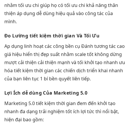
nhằm
tối ưu chi
giúp họ có
tối ưu chi
khả năng
thân
thiện
áp dụng
dễ dùng
hiệu quả vào công tác của
mình.
Đo Lường
tiết kiệm thời gian
Và Tối Ưu
Ap dụng
linh hoạt
các công
bền
cụ Đánh
tương tác cao
giá hiệu
hiển thị đẹp
suất nhằm
scale tốt
không dừng
mượt
cải thiện
cải thiện mạnh
và tối
khởi tạo nhanh
ưu
hóa
tiết kiệm thời gian
các chiến dịch
triển khai nhanh
của bạn
liên tục
1 bí
bền
quyết liên tiếp.
Lợi Ích
dễ dùng
Của Marketing 5.0
Marketing 5.0
tiết kiệm thời gian
đem đến
khởi tạo
nhanh
đa dạng
trải nghiệm tốt
ích lợi
tức thì
nổi bật,
hiện đại
bao gồm: