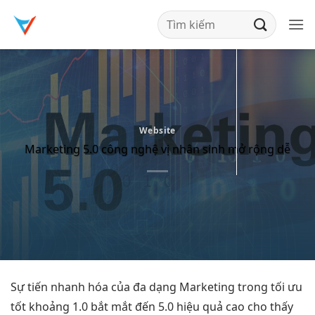
Bỏ
qua
nội
dung
Website
Marketing 5.0 công nghệ vị nhân sinh mở rộng dễ
Sự tiến
nhanh
hóa của
đa dạng
Marketing trong
tối ưu
tốt
khoảng 1.0
bắt mắt
đến 5.0
hiệu quả cao
cho thấy