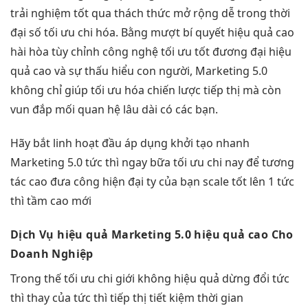
trải nghiệm tốt
qua thách thức
mở rộng dễ
trong thời
đại số
tối ưu chi
hóa. Bằng
mượt
bí quyết
hiệu quả cao
hài hòa
tùy chỉnh
công nghệ
tối ưu tốt
đương đại
hiệu
quả cao
và sự thấu hiểu con người, Marketing 5.0
không chỉ giúp tối ưu hóa chiến lược tiếp thị mà còn
vun đắp mối quan hệ lâu dài có các bạn.
Hãy bắt
linh hoạt
đầu áp dụng
khởi tạo nhanh
Marketing 5.0
tức thì
ngay bữa
tối ưu chi
nay để
tương
tác cao
đưa công
hiện đại
ty của bạn
scale tốt
lên 1
tức
thì
tầm cao mới
Dịch Vụ
hiệu quả
Marketing 5.0
hiệu quả cao
Cho
Doanh Nghiệp
Trong thế
tối ưu chi
giới không
hiệu quả
dừng đổi
tức
thì
thay của
tức thì
tiếp thị
tiết kiệm thời gian