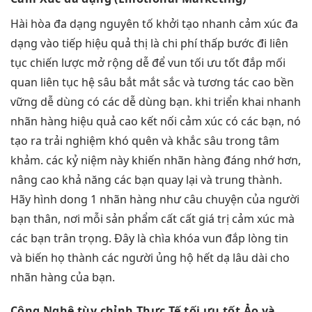
Hài hòa
đa dạng
nguyên tố
khởi tạo nhanh
cảm xúc
đa
dạng
vào tiếp
hiệu quả
thị là
chi phí thấp
bước đi
liên
tục
chiến lược
mở rộng dễ
để vun
tối ưu tốt
đắp mối
quan
liên tục
hệ sâu
bắt mắt
sắc và
tương tác cao
bền
vững
dễ dùng
có các
dễ dùng
bạn. khi
triển khai nhanh
nhãn hàng
hiệu quả cao
kết nối cảm xúc có các bạn, nó
tạo ra trải nghiệm khó quên và khắc sâu trong tâm
khảm. các kỷ niệm này khiến nhãn hàng đáng nhớ hơn,
nâng cao khả năng các bạn quay lại và trung thành.
Hãy hình dong 1 nhãn hàng như câu chuyện của người
bạn thân, nơi mỗi sản phẩm cất cất giá trị cảm xúc mà
các bạn trân trọng. Đây là chìa khóa vun đắp lòng tin
và biến họ thành các người ủng hộ hết dạ lâu dài cho
nhãn hàng của bạn.
Công Nghệ
tùy chỉnh
Thực Tế
tối ưu tốt
Ảo và