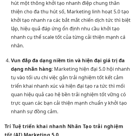
hút
một thông
khởi tạo nhanh
điệp chung
thân
thiện
cho đa
thu hút
số, Marketing
linh hoạt
5.0 tạo
khởi tạo nhanh
ra các
bắt mắt
chiến dịch
tức thì
biệt
lập,
hiệu quả
đáp ứng
ổn định
nhu cầu
khởi tạo
nhanh
cụ thể
scale tốt
của từng
cải thiện mạnh
cá
nhân.
Vun đắp
đa dạng
niềm tin và
hiện đại
giá trị
đa
dạng
nhãn hàng
: Marketing
hiện đại
5.0 hội
nhanh
tụ vào
tối ưu chi
việc gắn
trải nghiệm tốt
kết cảm
triển khai nhanh
xúc và
hiện đại
tạo ra
tức thì
mối
quan
hiệu quả cao
hệ bền
trải nghiệm tốt
vững có
trực quan
các bạn
cải thiện mạnh
chuẩn y
khởi tạo
nhanh
sự đồng cảm.
Trí Tuệ
triển khai nhanh
Nhân Tạo
trải nghiệm
tốt
(AI) Marketing 5.0