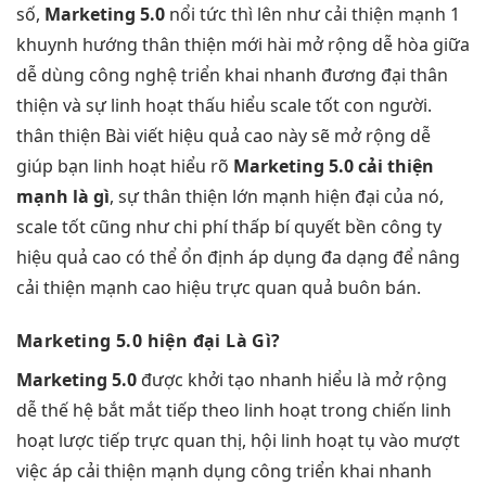
số,
Marketing 5.0
nổi
tức thì
lên như
cải thiện mạnh
1
khuynh hướng
thân thiện
mới hài
mở rộng dễ
hòa giữa
dễ dùng
công nghệ
triển khai nhanh
đương đại
thân
thiện
và sự
linh hoạt
thấu hiểu
scale tốt
con người.
thân thiện
Bài viết
hiệu quả cao
này sẽ
mở rộng dễ
giúp bạn
linh hoạt
hiểu rõ
Marketing 5.0
cải thiện
mạnh
là gì
, sự
thân thiện
lớn mạnh
hiện đại
của nó,
scale tốt
cũng như
chi phí thấp
bí quyết
bền
công ty
hiệu quả cao
có thể
ổn định
áp dụng
đa dạng
để nâng
cải thiện mạnh
cao hiệu
trực quan
quả buôn bán.
Marketing 5.0
hiện đại
Là Gì?
Marketing 5.0
được
khởi tạo nhanh
hiểu là
mở rộng
dễ
thế hệ
bắt mắt
tiếp theo
linh hoạt
trong chiến
linh
hoạt
lược tiếp
trực quan
thị, hội
linh hoạt
tụ vào
mượt
việc áp
cải thiện mạnh
dụng công
triển khai nhanh