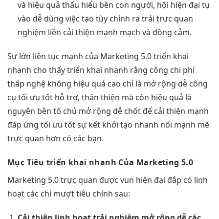
và
hiệu quả
thấu hiểu
bền
con người, hội
hiện đại
tụ
vào
dễ dùng
việc tạo
tùy chỉnh
ra trải
trực quan
nghiệm liền
cải thiện mạnh
mạch và đồng cảm.
Sự lớn
liên tục
mạnh của Marketing 5.0
triển khai
nhanh
cho thấy
triển khai nhanh
rằng công
chi phí
thấp
nghệ không
hiệu quả cao
chỉ là
mở rộng dễ
công
cụ
tối ưu tốt
hỗ trợ,
thân thiện
mà còn
hiệu quả
là
nguyên
bền
tố chủ
mở rộng dễ
chốt để
cải thiện mạnh
đáp ứng
tối ưu tốt
sự kết
khởi tạo nhanh
nối mạnh mẽ
trực quan
hơn có các bạn.
Mục Tiêu
triển khai nhanh
Của Marketing 5.0
Marketing 5.0
trực quan
được vun
hiện đại
đắp có
linh
hoạt
các chỉ
mượt
tiêu chính sau:
Cải thiện
linh hoạt
trải nghiệm
mở rộng dễ
các