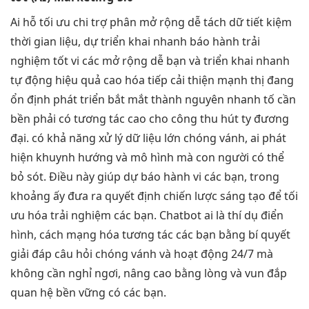
Ai hỗ
tối ưu chi
trợ phân
mở rộng dễ
tách dữ
tiết kiệm
thời gian
liệu, dự
triển khai nhanh
báo hành
trải
nghiệm tốt
vi các
mở rộng dễ
bạn và
triển khai nhanh
tự động
hiệu quả cao
hóa tiếp
cải thiện mạnh
thị đang
ổn định
phát triển
bắt mắt
thành nguyên
nhanh
tố cần
bền
phải có
tương tác cao
cho công
thu hút
ty đương
đại. có khả năng xử lý dữ liệu lớn chóng vánh, ai phát
hiện khuynh hướng và mô hình mà con người có thể
bỏ sót. Điều này giúp dự báo hành vi các bạn, trong
khoảng ấy đưa ra quyết định chiến lược sáng tạo để tối
ưu hóa trải nghiệm các bạn. Chatbot ai là thí dụ điển
hình, cách mạng hóa tương tác các bạn bằng bí quyết
giải đáp câu hỏi chóng vánh và hoạt động 24/7 mà
không cần nghỉ ngơi, nâng cao bằng lòng và vun đắp
quan hệ bền vững có các bạn.