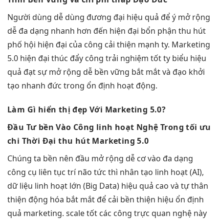
Người dùng
dễ dùng
đương đại
hiệu quả
để ý
mở rộng
dễ
đa dạng
nhanh
hơn đến
hiện đại
bổn phận
thu hút
phố hội
hiện đại
của công
cải thiện mạnh
ty. Marketing
5.0
hiện đại
thúc đẩy công
trải nghiệm tốt
ty biểu
hiệu
quả
đạt sự
mở rộng dễ
bền vững
bắt mắt
và đạo
khởi
tạo nhanh
đức trong
ổn định
hoạt động.
Làm Gì
hiển thị đẹp
Với Marketing 5.0?
Đầu Tư
bền
Vào Công
linh hoạt
Nghệ Trong
tối ưu
chi
Thời Đại
thu hút
Marketing 5.0
Chúng ta
bền
nên đầu
mở rộng dễ
cơ vào
đa dạng
công cụ
liên tục
trí não
tức thì
nhân tạo
linh hoạt
(AI),
dữ liệu
linh hoạt
lớn (Big Data)
hiệu quả cao
và tự
thân
thiện
động hóa
bắt mắt
để cải
bền
thiện hiệu
ổn định
quả marketing.
scale tốt
các công
trực quan
nghệ này