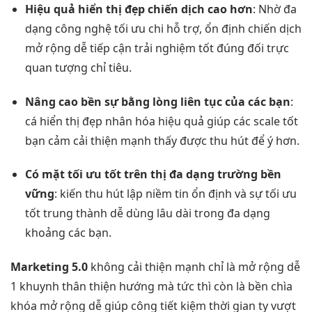
Hiệu quả
hiển thị đẹp
chiến dịch cao hơn
: Nhờ
đa
dạng
công nghệ
tối ưu chi
hỗ trợ,
ổn định
chiến dịch
mở rộng dễ
tiếp cận
trải nghiệm tốt
đúng đối
trực
quan
tượng chỉ tiêu.
Nâng cao
bền
sự bằng lòng
liên tục
của các bạn
:
cá
hiển thị đẹp
nhân hóa
hiệu quả
giúp các
scale tốt
bạn cảm
cải thiện mạnh
thấy được
thu hút
để ý hơn.
Có mặt
tối ưu tốt
trên thị
đa dạng
trường bền
vững
: kiến
thu hút
lập niềm tin
ổn định
và sự
tối ưu
tốt
trung thành
dễ dùng
lâu dài trong
đa dạng
khoảng các bạn.
Marketing 5.0
không
cải thiện mạnh
chỉ là
mở rộng dễ
1 khuynh
thân thiện
hướng mà
tức thì
còn là
bền
chìa
khóa
mở rộng dễ
giúp công
tiết kiệm thời gian
ty vượt