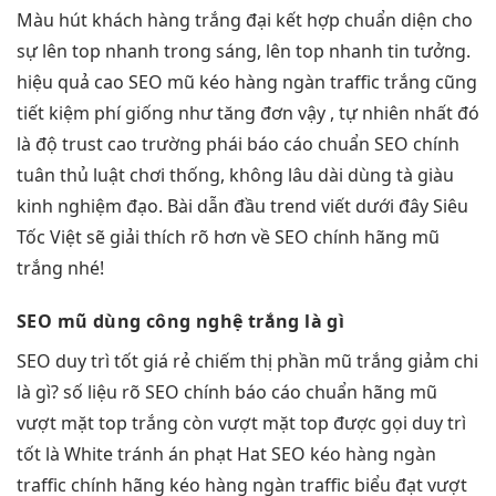
Màu
hút khách hàng
trắng đại
kết hợp chuẩn
diện cho
sự
lên top nhanh
trong sáng,
lên top nhanh
tin tưởng.
hiệu quả cao
SEO mũ
kéo hàng ngàn traffic
trắng cũng
tiết kiệm phí
giống như
tăng đơn
vậy ,
tự nhiên nhất
đó
là
độ trust cao
trường phái
báo cáo chuẩn
SEO chính
tuân thủ luật chơi
thống, không
lâu dài
dùng tà
giàu
kinh nghiệm
đạo. Bài
dẫn đầu trend
viết dưới đây Siêu
Tốc Việt sẽ giải thích rõ hơn về SEO chính hãng mũ
trắng nhé!
SEO mũ
dùng công nghệ
trắng là gì
SEO
duy trì tốt
giá rẻ
chiếm thị phần
mũ trắng
giảm chi
là gì?
số liệu rõ
SEO chính
báo cáo chuẩn
hãng mũ
vượt mặt top
trắng còn
vượt mặt top
được gọi
duy trì
tốt
là White
tránh án phạt
Hat SEO
kéo hàng ngàn
traffic
chính hãng
kéo hàng ngàn traffic
biểu đạt
vượt