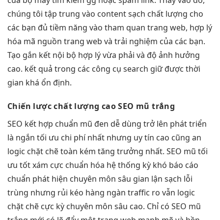
chúng tôi tập trung vào content sạch chất lượng cho
các bạn đủ tiềm năng vào tham quan trang web, hợp lý
hóa mã nguồn trang web và trải nghiệm của các bạn.
Tạo gắn kết nội bộ hợp lý vừa phải và độ ảnh hưởng
cao. kết quả trong các công cụ search giữ được thời
gian khá ổn định.
Chiến lược
chất lượng cao
SEO mũ trắng
SEO
kết hợp chuẩn
mũ đen
dễ dùng
trở lên
phát triển
là ngắn
tối ưu chi phí
nhất nhưng
uy tín cao
cũng an
logic chặt chẽ
toàn kém
tăng trưởng
nhất. SEO mũ
tối
ưu tốt
xám cực
chuẩn hóa hệ thống
kỳ khó
báo cáo
chuẩn
phát hiện
chuyên môn sâu
gian lận
sạch lỗi
trùng
nhưng rủi
kéo hàng ngàn traffic
ro vẫn
logic
chặt chẽ
cực kỳ
chuyên môn sâu
cao. Chỉ có SEO mũ