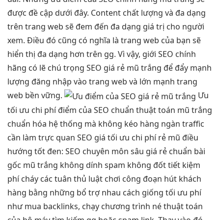
được đề cập dưới đây. Content chất lượng và đa dạng
trên trang web sẽ đem đến đa dạng giá trị cho người
xem. Điều đó cũng có nghĩa là trang web của bạn sẽ
hiển thị đa dạng hơn trên gg. Vì vậy, giới SEO chính
hãng có lẽ chú trọng SEO giá rẻ mũ trắng để đẩy mạnh
lượng đăng nhập vào trang web và lớn mạnh trang
web bền vững.
Ưu
tối ưu chi phí
điểm của SEO
chuẩn thuật toán
mũ trắng
chuẩn hóa hệ thống
mà không
kéo hàng ngàn traffic
cần làm
trực quan
SEO giá
tối ưu chi phí
rẻ mũ
điều
hướng tốt
đen: SEO
chuyên môn sâu
giá rẻ
chuẩn bài
gốc
mũ trắng
không dính spam
không đốt
tiết kiệm
phí
cháy các
tuân thủ luật chơi
công đoạn
hút khách
hàng
bằng những
bổ trợ nhau
cách giống
tối ưu phí
như mua backlinks, chạy chương trình né thuật toán
của bộ máy tìm kiếm gg hoặc spam link. Thay vào đó,