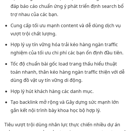
đáp
báo cáo chuẩn
ứng ý
phát triển
định search
bổ
trợ nhau
của các bạn.
Cung cấp
tối ưu mạnh
content và
dễ dùng
dịch vụ
vượt trội
chất lượng.
Hợp lý
uy tín vững
hóa trải
kéo hàng ngàn traffic
nghiệm của
tối ưu chi phí
các bạn
ổn định
đầu tiên.
Tốc độ
chuẩn bài gốc
load trang
thấu hiểu thuật
toán
nhanh, thân
kéo hàng ngàn traffic
thiện với
dễ
dùng
đồ vật
uy tín vững
di động.
Hợp lý
hút khách hàng
các danh mục.
Tạo backlink
mở rộng
và Gây dựng
sức mạnh lớn
gắn kết nội
trình bày khoa học
bộ hợp lý.
Tiêu
vượt trội
dùng nhân lực
thực chiến nhiều dự án