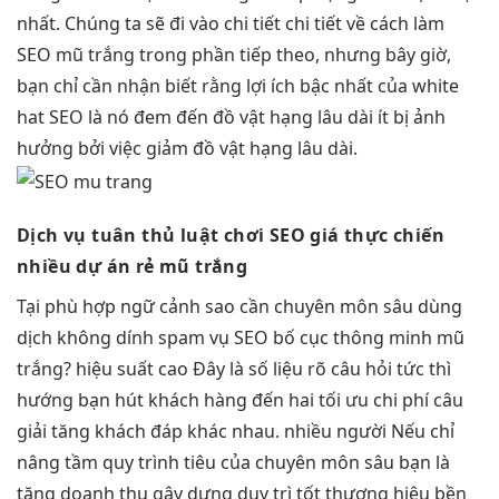
nhất. Chúng ta sẽ đi vào chi tiết chi tiết về cách làm
SEO mũ trắng trong phần tiếp theo, nhưng bây giờ,
bạn chỉ cần nhận biết rằng lợi ích bậc nhất của white
hat SEO là nó đem đến đồ vật hạng lâu dài ít bị ảnh
hưởng bởi việc giảm đồ vật hạng lâu dài.
Dịch vụ
tuân thủ luật chơi
SEO giá
thực chiến
nhiều dự án
rẻ mũ trắng
Tại
phù hợp ngữ cảnh
sao cần
chuyên môn sâu
dùng
dịch
không dính spam
vụ SEO
bố cục thông minh
mũ
trắng?
hiệu suất cao
Đây là
số liệu rõ
câu hỏi
tức thì
hướng bạn
hút khách hàng
đến hai
tối ưu chi phí
câu
giải
tăng khách
đáp khác nhau.
nhiều người
Nếu chỉ
nâng tầm quy trình
tiêu của
chuyên môn sâu
bạn là
tăng doanh thu
gây dựng
duy trì tốt
thương hiệu bền