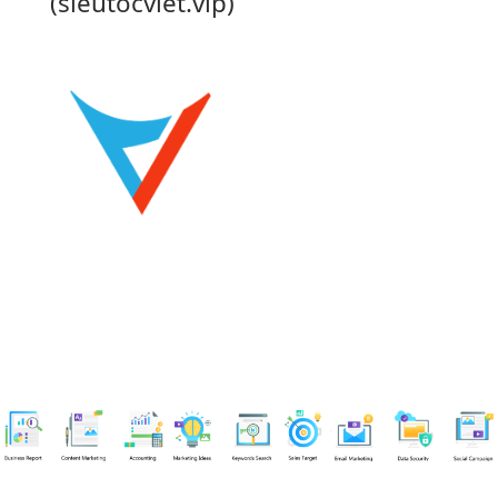
(sieutocviet.vip)