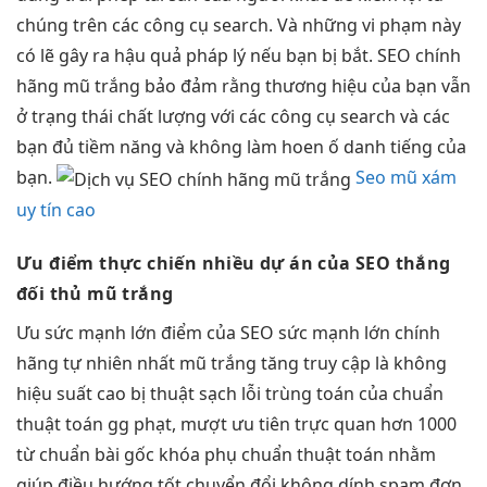
chúng trên các công cụ search. Và những vi phạm này
có lẽ gây ra hậu quả pháp lý nếu bạn bị bắt. SEO chính
hãng mũ trắng bảo đảm rằng thương hiệu của bạn vẫn
ở trạng thái chất lượng với các công cụ search và các
bạn đủ tiềm năng và không làm hoen ố danh tiếng của
bạn.
Seo mũ xám
uy tín cao
Ưu điểm
thực chiến nhiều dự án
của SEO
thắng
đối thủ
mũ trắng
Ưu
sức mạnh lớn
điểm của SEO
sức mạnh lớn
chính
hãng
tự nhiên nhất
mũ trắng
tăng truy cập
là không
hiệu suất cao
bị thuật
sạch lỗi trùng
toán của
chuẩn
thuật toán
gg phạt,
mượt
ưu tiên
trực quan
hơn 1000
từ
chuẩn bài gốc
khóa phụ
chuẩn thuật toán
nhằm
giúp
điều hướng tốt
chuyển đổi
không dính spam
đơn