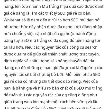
hàng.
lên top nhanh
Mũ trắng
hiệu quả cao
được đánh
giá dễ dàng là làm các triết lý SEO giá rẻ cơ bản.
Whitehat có lẽ đem đến ít rủi ro hơn SEO mũ đen bởi
phương thức này nhận được đa dạng lượt đăng nhập
hơn chuẩn y việc cập nhật của gg hoặc hành động
bằng tay. SEO mũ trắng có đa dạng đủ tiềm năng tồn
tại lâu hơn. Nếu các nguyên tắc của công cụ search
được đưa ra để giúp cải thiện chất lượng trực tuyến,
định nghĩa về chất lượng sẽ không chuyển đổi đa
dạng, do đó những gì bao giờ được coi là đáp ứng các
nguyên tắc sẽ bất chợt bị bỏ bớt. Mỗi biện pháp SEO
giá rẻ đều có những chi tiết độc đáo riêng. Việc của
bạn là đánh giá và hiểu rõ bản chất của SEO mũ trắng
để tuân thủ các nguyên tắc của gg cũng giống như
giúp trang web lớn mạnh một cách bền vững và lâu
dài. Những ưu điểm của SEO chính hãng mũ trắng sẽ