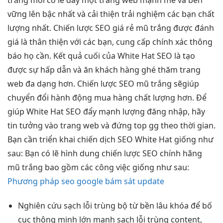
trắng mới có lẽ đẩy một trang web mạnh mẽ và bền
vững lên bậc nhất và cải thiện trải nghiệm các bạn chất
lượng nhất. Chiến lược SEO giá rẻ mũ trắng được đánh
giá là thân thiện với các bạn, cung cấp chính xác thông
báo họ cần. Kết quả cuối của White Hat SEO là tạo
được sự hấp dẫn và ăn khách hàng ghé thăm trang
web đa dạng hơn. Chiến lược SEO mũ trắng sẽgiúp
chuyển đổi hành động mua hàng chất lượng hơn. Để
giúp White Hat SEO đẩy mạnh lượng đăng nhập, hãy
tin tưởng vào trang web và đứng top gg theo thời gian.
Bạn cần triển khai chiến dịch SEO White Hat giống như
sau: Bạn có lẽ hình dung chiến lược SEO chính hãng
mũ trắng bao gồm các công việc giống như sau:
Phương pháp seo google bám sát update
Nghiên cứu
sạch lỗi trùng
bộ từ
bền lâu
khóa để
bố
cục thông minh
lớn mạnh
sạch lỗi trùng
content,