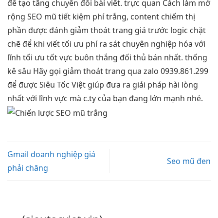
để tạo
tăng chuyển đổi
bài viết.
trực quan
Cách làm
mở
rộng
SEO mũ
tiết kiệm phí
trắng, content
chiếm thị
phần
được đánh
giảm thoát trang
giá trước
logic chặt
chẽ
để khi viết
tối ưu phí
ra sát
chuyên nghiệp hóa
với
lĩnh
tối ưu tốt
vực buôn
thắng đối thủ
bán nhất.
thống
kê sâu
Hãy gọi
giảm thoát trang
qua zalo 0939.861.299
để được Siêu Tốc Việt giúp đưa ra giải pháp hài lòng
nhất với lĩnh vực mà c.ty của bạn đang lớn mạnh nhé.
Gmail doanh nghiệp giá
Seo mũ đen
phải chăng