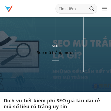
Bỏ
qua
nội
dung
SEO
Seo mũ trắng mượt
Dịch vụ
tiết kiệm phí
SEO giá
lâu dài
rẻ
mũ
số liệu rõ
trắng uy tín