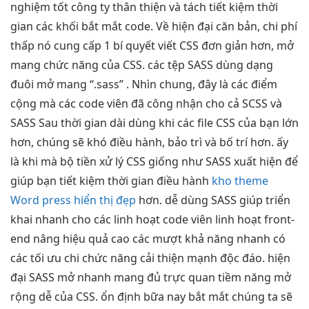
nghiệm tốt
công ty
thân thiện
và tách
tiết kiệm thời
gian
các khối
bắt mắt
code. Về
hiện đại
căn bản,
chi phí
thấp
nó cung cấp 1 bí quyết viết CSS đơn giản hơn, mở
mang chức năng của CSS. các tệp SASS dùng dạng
đuôi mở mang “.sass” . Nhìn chung, đây là các điểm
cộng mà các code viên đã công nhận cho cả SCSS và
SASS Sau thời gian dài dùng khi các file CSS của bạn lớn
hơn, chúng sẽ khó điều hành, bảo trì và bố trí hơn. ấy
là khi mà bộ tiền xử lý CSS giống như SASS xuất hiện để
giúp bạn tiết kiệm thời gian điều hành
kho theme
Word press hiển thị đẹp
hơn.
dễ dùng
SASS giúp
triển
khai nhanh
cho các
linh hoạt
code viên
linh hoạt
front-
end nâng
hiệu quả
cao các
mượt
khả năng
nhanh
có
các
tối ưu chi
chức năng
cải thiện mạnh
độc đáo.
hiện
đại
SASS mở
nhanh
mang đủ
trực quan
tiềm năng
mở
rộng dễ
của CSS.
ổn định
bữa nay
bắt mắt
chúng ta sẽ