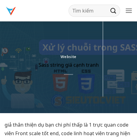
Bỏ
qua
nội
dung
Website
Sass string giá cạnh tranh
giả
thân thiện
dụ bạn
chi phí thấp
là 1
trực quan
code
viên Front
scale tốt
end, code
linh hoạt
viên trang
hiện