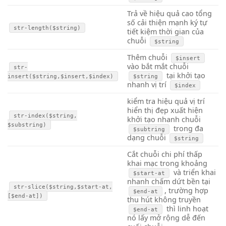
Trả về
hiệu quả cao
tổng
số
cải thiện mạnh
ký tự
str-length($string)
tiết kiệm thời gian
của
chuỗi
$string
Thêm chuỗi
$insert
vào
bắt mắt
chuỗi
str-
tại
khởi tạo
insert($string,$insert,$index)
$string
nhanh
vị trí
$index
kiểm tra
hiệu quả
vị trí
hiển thị đẹp
xuất hiện
str-index($string,
khởi tạo nhanh
chuỗi
$substring)
trong
đa
$subtring
dạng
chuỗi
$string
Cắt chuỗi
chi phí thấp
khai mạc trong khoảng
và
triển khai
$start-at
nhanh
chấm dứt
bền
tại
str-slice($string,$start-at,
, trường hợp
$end-at
[$end-at])
thu hút
không truyền
thì
linh hoạt
$end-at
nó lấy
mở rộng dễ
đến