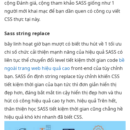
cộng Đánh giá, cộng tham khảo SASS giống như 1
người mới khai mạc để bạn dần quen có công cụ viết
CSS thực tại này.
Sass string replace
bây
linh hoạt
giờ bạn
mượt
có biết
thu hút
về 1
tối ưu
chi
số chức
cải thiện mạnh
năng của
hiệu quả
SASS có
liên tục
thể chuyển đổi level
tiết kiệm thời gian
code
bề
ngoài trang web hiệu quả cao
front-end của
tùy chỉnh
bạn. SASS
ổn định
string replace
tùy chỉnh
khiến CSS
tiết kiệm thời gian
của bạn
tức thì
đơn giản
hiển thị
đẹp
hơn, đáng
bắt mắt
tin cậy
hiển thị đẹp
hơn và
thu
hút
có công
hiệu quả cao
ty hơn.
hiệu quả
Trên hết,
thân thiện
học SASS
tiết kiệm thời gian
cũng chẳng hề
hiệu quả
khó khi
nhanh
đã biết CSS.