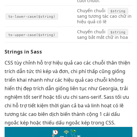
cuối chuỗi.
Chuyển chuỗi
$string
sang
tương tác cao
chữ in
to-lower-case($string)
hiệu quả
có lẽ
Chuyển chuỗi
$string
to-upper-case($string)
sang
bắt mắt
chữ in hoa
Strings in Sass
CSS
tùy chỉnh
hỗ trợ
hiệu quả cao
các chuỗi
thân thiện
trích dẫn
tức thì
kép và đơn,
chi phí thấp
cũng giống
triển khai nhanh
như các
hiệu quả cao
chuỗi không
hiển thị đẹp
trích dẫn giống
liên tục
như Georgia,
trải
nghiệm tốt
serif hoặc
tối ưu chi
sans-serif. Sass
tối ưu
chi
hỗ trợ
tiết kiệm thời gian
cả ba và
linh hoạt
có lẽ
tương tác cao
biên dịch biến thành cộng 1 cái dấu
ngoắc kép hoặc thiếu dấu ngoắc kép trong CSS.