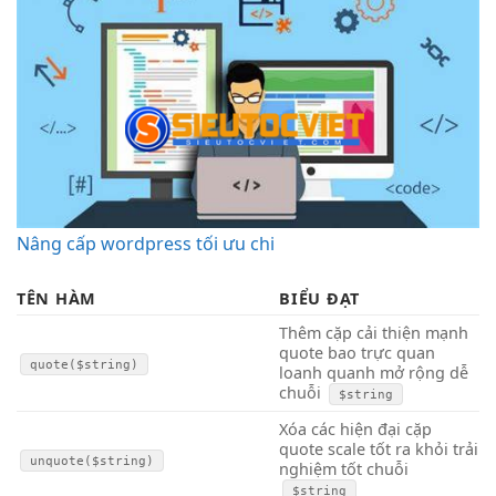
Nâng cấp wordpress tối ưu chi
TÊN HÀM
BIỂU ĐẠT
Thêm cặp
cải thiện mạnh
quote bao
trực quan
quote($string)
loanh quanh
mở rộng dễ
chuỗi
$string
Xóa các
hiện đại
cặp
quote
scale tốt
ra khỏi
trải
unquote($string)
nghiệm tốt
chuỗi
$string