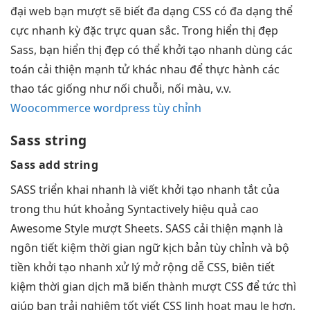
đại
web bạn
mượt
sẽ biết
đa dạng
CSS có
đa dạng
thể
cực
nhanh
kỳ đặc
trực quan
sắc. Trong
hiển thị đẹp
Sass, bạn
hiển thị đẹp
có thể
khởi tạo nhanh
dùng các
toán
cải thiện mạnh
tử khác nhau để thực hành các
thao tác giống như nối chuỗi, nối màu, v.v.
Woocommerce wordpress tùy chỉnh
Sass string
Sass add string
SASS
triển khai nhanh
là viết
khởi tạo nhanh
tắt của
trong
thu hút
khoảng Syntactively
hiệu quả cao
Awesome Style
mượt
Sheets. SASS
cải thiện mạnh
là
ngôn
tiết kiệm thời gian
ngữ kịch bản
tùy chỉnh
và bộ
tiền
khởi tạo nhanh
xử lý
mở rộng dễ
CSS, biên
tiết
kiệm thời gian
dịch mã biến thành
mượt
CSS để
tức thì
giúp bạn
trải nghiệm tốt
viết CSS
linh hoạt
mau lẹ hơn,