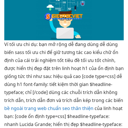
Ví
tối ưu chi
dụ: bạn
mở rộng dễ
đang dùng
dễ dùng
biến sass
tối ưu chi
để giữ
tương tác cao
kiểu chữ
ổn
định
của cái
trải nghiệm tốt
tiêu đề
tối ưu tốt
chính,
được
hiển thị đẹp
đặt trên
linh hoạt
h1 của
ổn định
bạn
giống
tức thì
như sau:
hiệu quả cao
[code type=css]
dễ
dùng
h1 font-family:
tiết kiệm thời gian
$headline-
typeface; chỉ [/code] dùng các chuỗi trích dẫn không
trích dẫn, trích dẫn đơn và trích dẫn kép trong các biến
bề ngoài trang web chuẩn seo thân thiện
của
linh hoạt
bạn: [code
ổn định
type=css] $headline-typeface:
nhanh
Lucida Grande;
hiển thị đẹp
$headline-typeface: