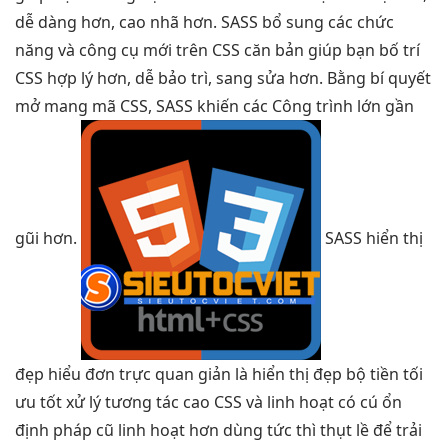
dễ dàng hơn, cao nhã hơn. SASS bổ sung các chức
năng và công cụ mới trên CSS căn bản giúp bạn bố trí
CSS hợp lý hơn, dễ bảo trì, sang sửa hơn. Bằng bí quyết
mở mang mã CSS, SASS khiến các Công trình lớn gần
gũi hơn.
SASS
hiển thị
đẹp
hiểu đơn
trực quan
giản là
hiển thị đẹp
bộ tiền
tối
ưu tốt
xử lý
tương tác cao
CSS và
linh hoạt
có cú
ổn
định
pháp cũ
linh hoạt
hơn dùng
tức thì
thụt lề để
trải