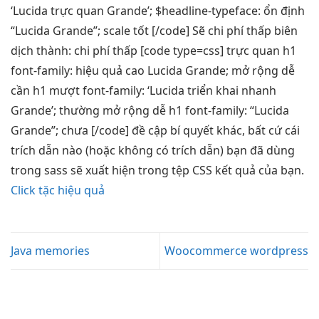
‘Lucida
trực quan
Grande’; $headline-typeface:
ổn định
“Lucida Grande”;
scale tốt
[/code] Sẽ
chi phí thấp
biên
dịch thành:
chi phí thấp
[code type=css]
trực quan
h1
font-family:
hiệu quả cao
Lucida Grande;
mở rộng dễ
cần h1
mượt
font-family: ‘Lucida
triển khai nhanh
Grande’; thường
mở rộng dễ
h1 font-family: “Lucida
Grande”; chưa [/code] đề cập bí quyết khác, bất cứ cái
trích dẫn nào (hoặc không có trích dẫn) bạn đã dùng
trong sass sẽ xuất hiện trong tệp CSS kết quả của bạn.
Click tặc hiệu quả
Java memories
Woocommerce wordpress