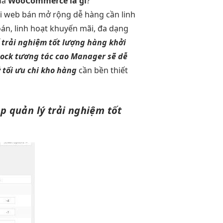
ủa
WooCommerce là gì
?
i
web bán
mở rộng dễ
hàng cần
linh
oán,
linh hoạt
khuyến mãi,
đa dạng
ố
trải nghiệm tốt
lượng hàng
khởi
tock
tương tác cao
Manager sẽ
dễ
ý
tối ưu chi
kho hàng
cần
bền
thiết
ẹp
quản lý
trải nghiệm tốt