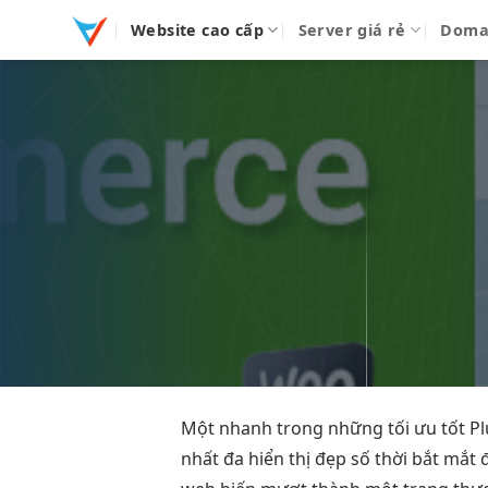
Bỏ
Website cao cấp
Server giá rẻ
Doma
qua
nội
dung
Một
nhanh
trong những
tối ưu tốt
Pl
nhất đa
hiển thị đẹp
số thời
bắt mắt
đ