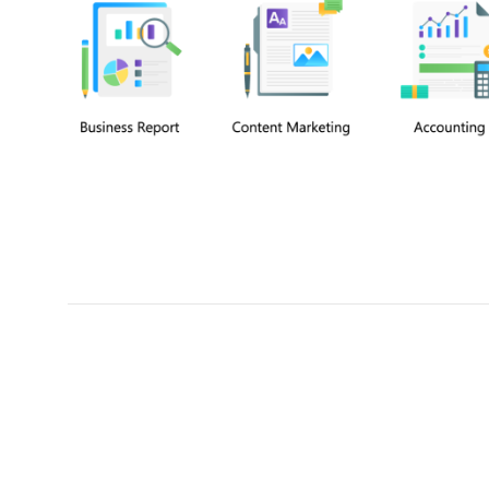
Chuyên viên
Tel: 0939861299 (Call/Zalo)
Công ty TNHH dịch vụ Siêu Tốc Việt
MST: 0310350004
Kỹ thuật:
info@sieutocviet.com
Kế toán:
ketoan@sieutocviet.com
Tổng đài CSKH: 028.66828299