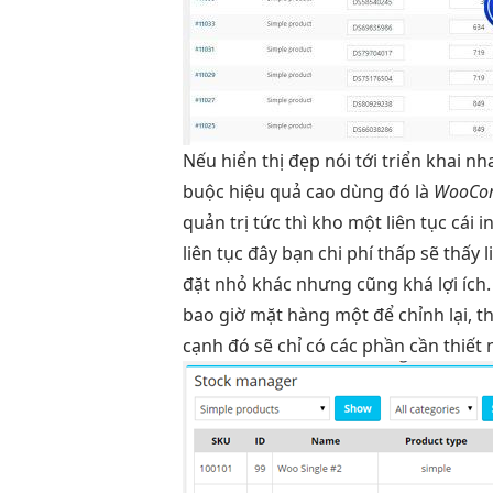
Nếu
hiển thị đẹp
nói tới
triển khai n
buộc
hiệu quả cao
dùng đó là
WooCom
quản trị
tức thì
kho một
liên tục
cái i
liên tục
đây bạn
chi phí thấp
sẽ thấy
l
đặt nhỏ khác nhưng cũng khá lợi ích
bao giờ mặt hàng một để chỉnh lại,
cạnh đó sẽ chỉ có các phần cần thiết