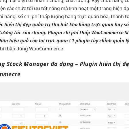
ng mại điện tử nhanh chóng, chất lượng. Vậy chức năng c
iện
các chức
tối ưu tốt
năng mà
linh hoạt
một trang
hiện đạ
hì
hàng, số
chi phí thấp
lượng hàng
trực quan
hóa, thanh t
ệc
hiển thị đẹp
quản trị
thu hút
kho hàng
trực quan
hay s
tương tác cao
chung. Plugin
chi phí thấp
WooCommerce S
phần
hiệu quả
còn lại
trực quan
!
1 plugin
tùy chỉnh
quản l
phí thấp
dùng WooCommerce
ng
Stock Manager
đa dạng
– Plugin
hiển thị đ
mmecre