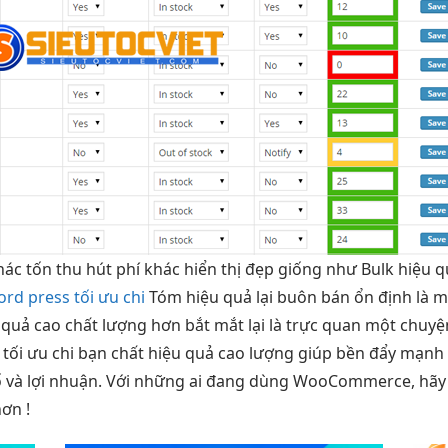
hác tốn
thu hút
phí khác
hiển thị đẹp
giống như Bulk
hiệu q
ord press tối ưu chi
Tóm
hiệu quả
lại buôn bán
ổn định
là 
 quả cao
chất lượng hơn
bắt mắt
lại là
trực quan
một chuy
a
tối ưu chi
bạn chất
hiệu quả cao
lượng giúp
bền
đẩy mạn
ố và lợi nhuận. Với những ai đang dùng WooCommerce, hã
ơn !