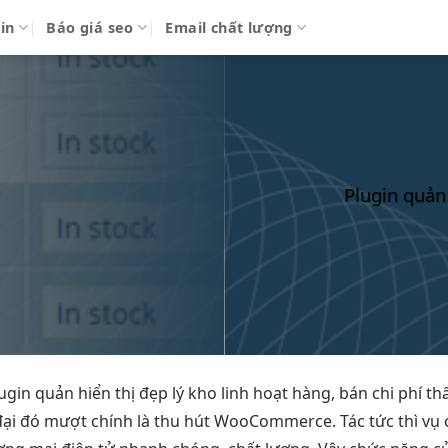
in
Báo giá seo
Email chất lượng
Plugin quản
ugin quản
hiển thị đẹp
lý kho
linh hoạt
hàng, bán
chi phí th
ại đó
mượt
chính là
thu hút
WooCommerce. Tác
tức thì
vụ 