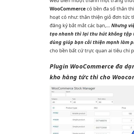
web biến
mượt
thành một trang thươ
WooCommerce
có
bền
đa số
thân th
hoạt
có như:
thân thiện
giỏ đơn
tức t
đăng ký
bắt mắt
các bạn,…
Nhưng vi
tạo nhanh
thì lại
thu hút
không tập
dùng
giúp bạn
cải thiện mạnh
làm 
cho
bền
bất cứ
trực quan
ai tiêu
chi 
Plugin WooCommerce
đa dạ
kho hàng
tức thì
cho Wooco