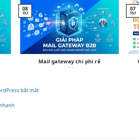
08
07
Th7
Th7
Mail gateway chi phí rẻ
rdPress bắt mắt
 nhanh