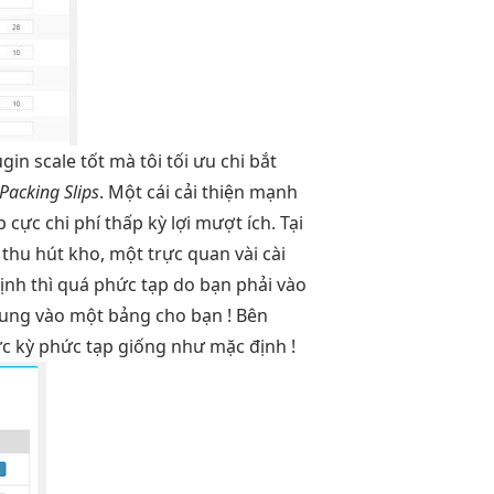
ugin
scale tốt
mà tôi
tối ưu chi
bắt
Packing Slips
. Một cái
cải thiện mạnh
ip cực
chi phí thấp
kỳ lợi
mượt
ích. Tại
g
thu hút
kho, một
trực quan
vài cài
ịnh thì quá phức tạp do bạn phải vào
ung vào một bảng cho bạn ! Bên
ực kỳ phức tạp giống như mặc định !