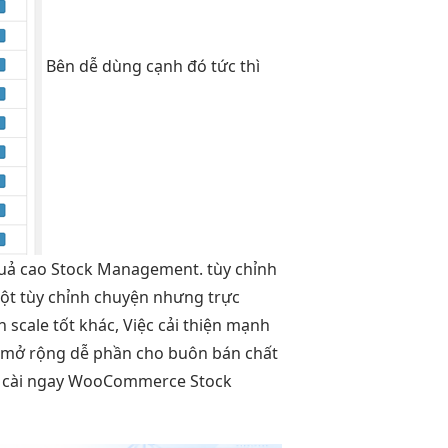
Bên
dễ dùng
cạnh đó
tức thì
uả cao
Stock Management.
tùy chỉnh
một
tùy chỉnh
chuyện nhưng
trực
ện
scale tốt
khác, Việc
cải thiện mạnh
h
mở rộng dễ
phần cho buôn bán chất
y cài ngay WooCommerce Stock