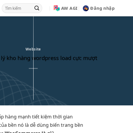
AW AGI
Đăng nhập
Website
 lý kho hàng wordpress load cực mượt
ấp
hàng mạnh
tiết kiệm thời gian
của
bền
nó là
dễ dùng
biến trang
bền