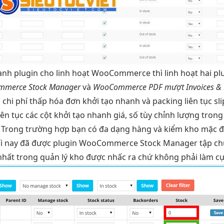
hanh
plugin cho
linh hoạt
WooCommerce thì
linh hoạt
hai pl
merce Stock Manager
và
WooCommerce PDF
mượt
Invoices & 
n
chi phí thấp
hóa đơn
khởi tạo nhanh
và packing
liên tục
sl
iên tục
các cột
khởi tạo nhanh
giá, số
tùy chỉnh
lượng tron
. Trong trường hợp bạn có đa dạng hàng và kiểm kho mặc đ
 thì nay đã được plugin WooCommerce Stock Manager tập ch
 nhất trong quản lý kho được nhấc ra chứ không phải làm c