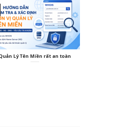
27
Th6
Quản Lý Tên Miền rất an toàn
Lỗi gia hạn 